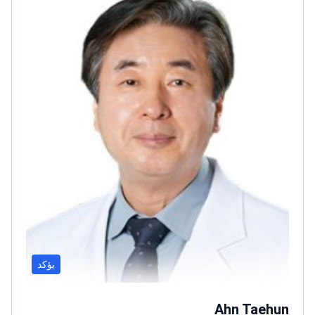
أسان للقلب؛ نائبًا لرئيس KHA؛ رئيسًا لقسم أمراض القلب
في KAIM؛ نائبًا لرئيس NAMOK/KAMS؛ محافظًا لفرع
ACC في كوريا؛ وعضوًا في اللجنة الوطنية لأخلاقيات علم
الأحياء.
يؤكد
Ahn Taehun