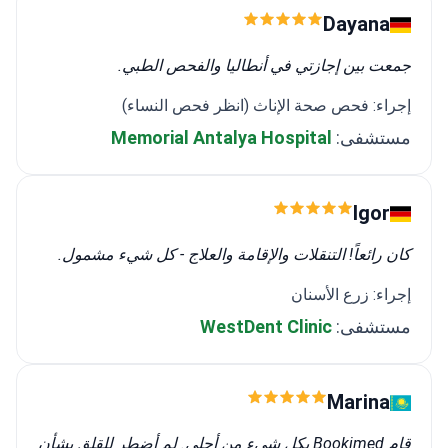
Dayana
جمعت بين إجازتي في أنطاليا والفحص الطبي.
إجراء: فحص صحة الإناث (انظر فحص النساء)
مستشفى:
Memorial Antalya Hospital
Igor
كان رائعاً! التنقلات والإقامة والعلاج - كل شيء مشمول.
إجراء: زرع الأسنان
مستشفى:
WestDent Clinic
Marina
قام Bookimed بكل شيء من أجلي. لم أضطر للقلق بشأن