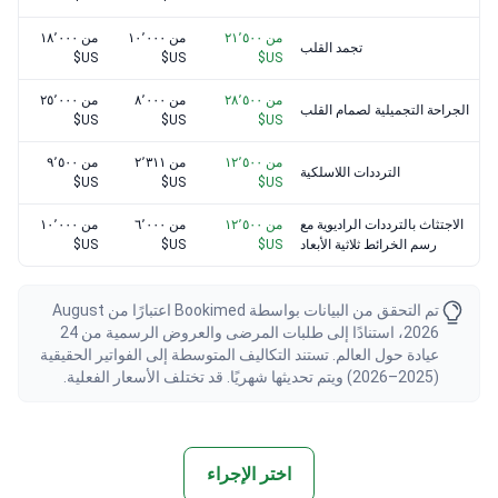
من ٢١٬٥٠٠
من ١٠٬٠٠٠
من ١٨٬٠٠٠
تجمد القلب
US$
US$
US$
من ٢٨٬٥٠٠
من ٨٬٠٠٠
من ٢٥٬٠٠٠
الجراحة التجميلية لصمام القلب
US$
US$
US$
من ١٢٬٥٠٠
من ٢٬٣١١
من ٩٬٥٠٠
الترددات اللاسلكية
US$
US$
US$
الاجتثاث بالترددات الراديوية مع
من ١٢٬٥٠٠
من ٦٬٠٠٠
من ١٠٬٠٠٠
رسم الخرائط ثلاثية الأبعاد
US$
US$
US$
تم التحقق من البيانات بواسطة Bookimed اعتبارًا من August
2026، استنادًا إلى طلبات المرضى والعروض الرسمية من 24
عيادة حول العالم. تستند التكاليف المتوسطة إلى الفواتير الحقيقية
(2025–2026) ويتم تحديثها شهريًا. قد تختلف الأسعار الفعلية.
اختر الإجراء