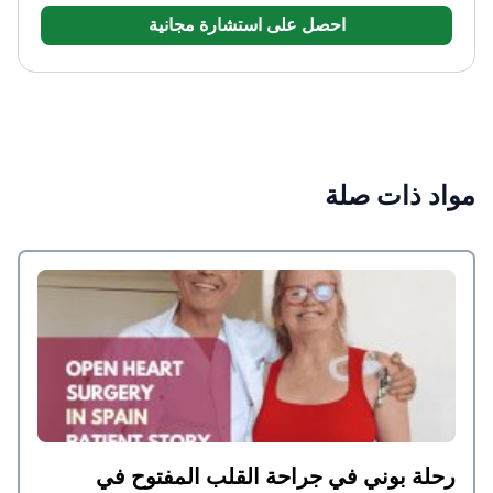
والرجفان الأذيني، وطب القلب الوقائي.
شغل منصب أستاذ
احصل على استشارة مجانية
لطب القلب في جامعة سيول الوطنية. كما تولّى إدارة
مركز لأمراض القلب والأوعية الدموية ورئاسة قسم طب
القلب. ترأس الجمعية الكورية لأمراض القلب وقاد
مجموعات وطنية لقصور القلب وارتفاع ضغط الدم. ألّف
مئات المنشورات المحكمة، وقدّم محاضرات مدعوّة في
مؤتمرات دولية كبرى لطب القلب، ونال تكريمات وطنية.
مواد ذات صلة
رحلة بوني في جراحة القلب المفتوح في