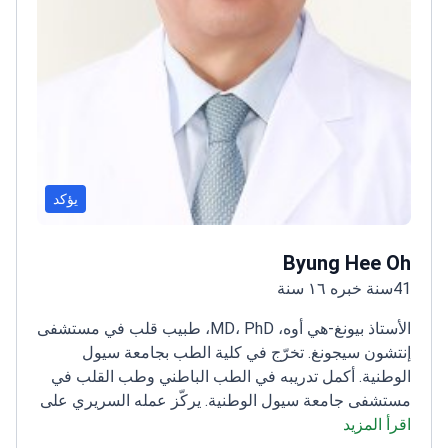
يؤكد
Byung Hee Oh
41سنة خبره ١٦ سنة
الأستاذ بيونغ-هي أوه، MD، PhD، طبيب قلب في مستشفى
إنتشون سيجونغ. تخرّج في كلية الطب بجامعة سيول
الوطنية. أكمل تدريبه في الطب الباطني وطب القلب في
مستشفى جامعة سيول الوطنية. يركّز عمله السريري على
اقرأ المزيد
قصور القلب، ومرض الشريان التاجي، وارتفاع ضغط الدم،