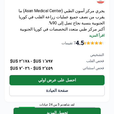
يجري مركز أسون الطبي (Asan Medical Center) ما
يقرب من نصف جميع عمليات زراعة القلب في كوريا
الجنوبية بنسبة نجاح تصل إلى 90%.
أكبر مركز طبي متعدد التخصصات في كوريا الجنوبية
بسعة 2700 مريض
اقرأ المزيد
قسم متخصص في أمراض القلب يتعامل مع حجم كبير
4.5
7 تقييمات
من الحالات يومياً
يعالج مرضى دوليين من عدة دول بما في ذلك الولايات
التشخيص
المتحدة والإمارات العربية المتحدة
فحص القلب
١٬٨٩٧ US$ -
٢٬١٧٨ US$
فحص استثنائي
٢٬٤٥٩ US$ -
٧٬٠٢٦ US$
احصل على عرض اولي
صفحة العيادة
لقد شاهدتم 5 من 24 عيادات
تحميل المزيد