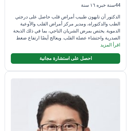
44سنة خبره ١٦ سنة
الدكتور آن تايهون طبيب أمراض قلب حاصل على درجتي
الطب والدكتوراه، ومدير مركز أمراض القلب والأوعية
الدموية. يختص بمرض الشريان التاجي، بما في ذلك الذبحة
الصدرية واحتشاء عضلة القلب. ويعالج أيضًا ارتفاع ضغط
اقرأ المزيد
الدم، وأمراض صمامات القلب، وقصور القلب، وفرط
شحميات الدم. تشمل خبرته طب القلب التداخلي، وتخطيط
احصل على استشارة مجانية
صدى القلب، وتصوير القلب والأوعية الدموية. ويعالج كذلك
تصلب الشرايين، وأمراض انسداد الشرايين، واعتلال عضلة
القلب التوسعي، والتهاب عضلة القلب.
تولى عدة مناصب
قيادية. شغل منصب رئيس مجلس إدارة الجمعية الكورية
لطب القلب التداخلي (KSIC)، ورئيس الجمعية الكورية
لأمراض القلب (KSC). كما كان المدير المالي للجمعية
الكورية لأمراض القلب. وترأس جمعية التدخلات الوعائية
الكورية (KVIS) ولجنة المضاعفات القلبية الوعائية الكورية
(KCCC). كما ترأس اللجنة المنظمة لفعالية ENCORE
SEOUL (التداخلات داخل الأوعية وإعادة التوعي التاجي).