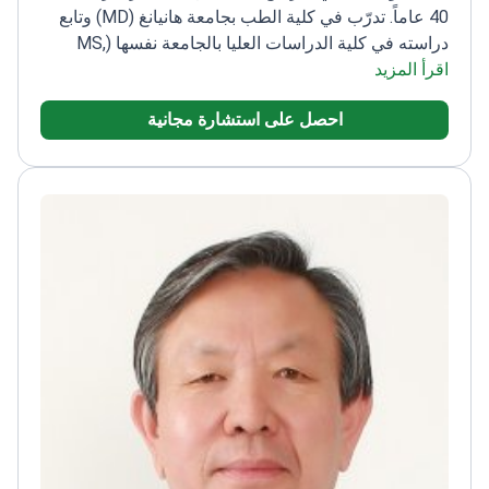
40 عاماً. تدرّب في كلية الطب بجامعة هانيانغ (MD) وتابع
دراسته في كلية الدراسات العليا بالجامعة نفسها (MS,
اقرأ المزيد
PhD). أسهم في تطوير العلاج عبر القسطرة لـ ASD وVSD
ورباعية فالو وغيرها من العيوب القلبية الخِلقية، ما قلّل
احصل على استشارة مجانية
الحاجة إلى جراحة القلب المفتوح. أجرى أكثر من 1,200
تدخّلاً قلبياً للأطفال والعيوب الخِلقية.
قاد برامج أكاديمية
وسريرية، ويساهم في البحث والتدريب، ويشارك في
جمعيات مهنية لأمراض القلب ويقدّم عروضاً في مؤتمرات
دولية.