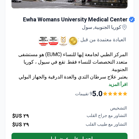
Ewha Womans University Medical Center
Ewha Womans University Medical Center
كوريا الجنوبية, سول
العيادة معتمدة من قبل :
المركز الطبي لجامعة إيها للنساء (EUMC) هو مستشفى
متعدد التخصصات للنساء فقط. تقع في سيول ، كوريا
الجنوبية.
يعتبر علاج سرطان الثدي والغدة الدرقية والجهاز البولي
التناسلي واستبدال المفاصل من أهم تخصصات العيادة.
اقرأ المزيد
يركز أطباء Ewha على النتائج الجمالية للإجراءات. يجرون
5.0
9 تقييمات
عمليات طفيفة التوغل من خلال شقوق صغيرة حتى لا
تظهر الندوب على المرأة.
التشخيص
يختار المرضى من أوروبا وروسيا والصين والإمارات العربية
التشاور مع جراح القلب
٢٩ US$
المتحدة مركز Ewha الطبي كل عام.
التشاور مع طبيب القلب
٢٩ US$
احصل على عرض اولي