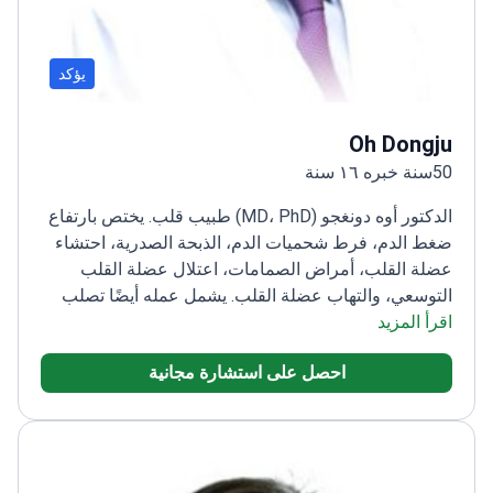
يؤكد
Oh Dongju
50سنة خبره ١٦ سنة
الدكتور أوه دونغجو (MD، PhD) طبيب قلب. يختص بارتفاع
ضغط الدم، فرط شحميات الدم، الذبحة الصدرية، احتشاء
عضلة القلب، أمراض الصمامات، اعتلال عضلة القلب
التوسعي، والتهاب عضلة القلب. يشمل عمله أيضًا تصلب
اقرأ المزيد
الشرايين وأمراض الانسداد الشرياني. وهو متمرس في
تخطيط صدى القلب والتصوير القلبي الوعائي.
أكمل زمالة
احصل على استشارة مجانية
أمراض القلب في كلية الطب بجامعة إيموري. كما عمل
مدرسًا سريريًا في قسم الطب بكلية طب وايل كورنيل،
جامعة كورنيل. تولى العديد من المناصب القيادية: رئيسًا لـ
KSIC؛ مديرًا للنشر والشؤون العامة والعلاقات العامة في
KSC؛ رئيسًا لـ KACG؛ عضوًا في مجلس إدارة مؤسسة