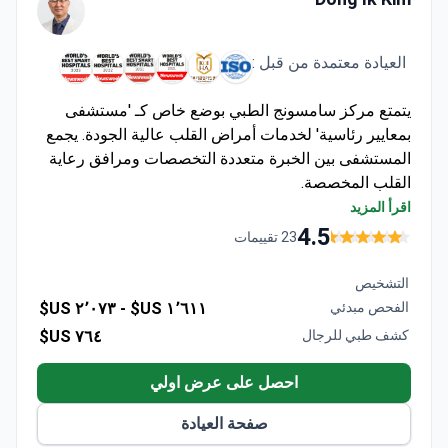
العيادة معتمدة من قبل :
يتمتع مركز سامسونج الطبي بوضع خاص كـ 'مستشفى
بمعايير رئاسية' لخدمات أمراض القلب عالية الجودة. يجمع
المستشفى بين الخبرة متعددة التخصصات ومرافق رعاية
القلب المخصصة.
قدرات تشخيصية وعلاجية شاملة داخل مؤسسة معتمدة
اقرأ المزيد
من JCI
4.5
23 تقييمات
جزء من مجمع سامسونج الطبي مع أقسام متخصصة
متكاملة
التشخيص
معترف به لجودة الخدمة المتميزة من خلال جوائز
الفحص مبدئي
١٬٦١١ US$ -
٢٬٠٧٣ US$
متعددة
كشف طبي للرجال
٧٦٤ US$
احصل على عرض اولي
صفحة العيادة