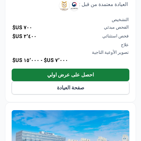
العيادة معتمدة من قبل :
التشخيص
الفحص مبدئي
٧٠٠ US$
فحص استثنائي
٢٬٤٠٠ US$
علاج
تصوير الأوعية التاجية
١٥٬٠٠٠ US$
٧٬٠٠٠ US$ -
احصل على عرض اولي
صفحة العيادة