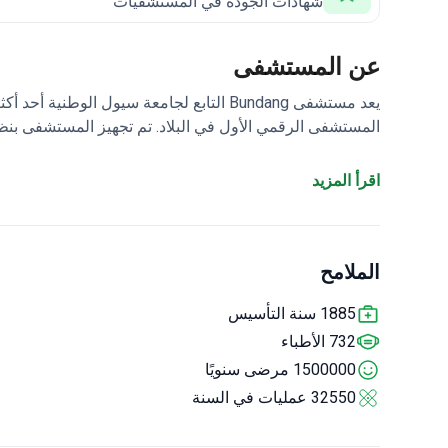
شهادات الجودة في المستشفيات
عن المستشفى
يعد مستشفى Bundang التابع لجامعة سيول الوطنية أحد أكثر المراكز الطبية متعددة التخصصات ابتكارًا في كوريا.
العلاج وفعاليته.
بوندانغ متخصص في الجراحة العامة وجراحة 
مريض للعلاج في المستشفى كل عام.
اقرأ المزيد
الملامح
1885 سنة التأسيس
732 الأطباء
1500000 مرضى سنويًا
32550 عمليات في السنة