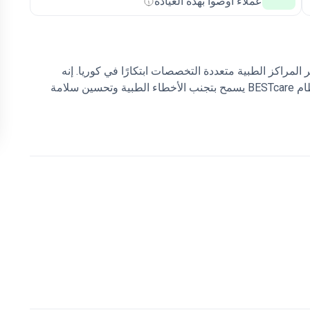
عملاء أوصوا بهذه العيادة
إنه
المستشفى الرقمي الأول في البلاد. تم تجهيز المستشفى بنظام BESTcare يسمح بتجنب الأخطاء الطبية وتحسين سلامة
البطن والأورام وجراحة العظام والكسور.
يخضع 1500000