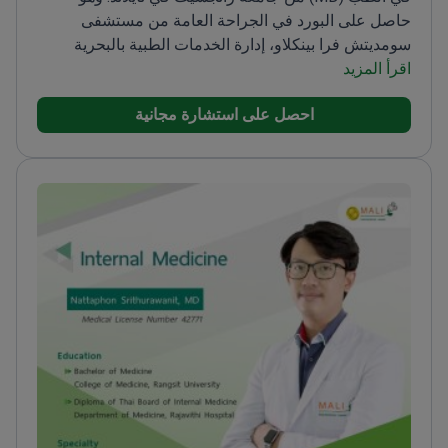
حاصل على البورد في الجراحة العامة من مستشفى
سومديتش فرا بينكلاو، إدارة الخدمات الطبية بالبحرية
اقرأ المزيد
الملكية التايلاندية. كما يحمل شهادة بورد في الطب المضاد
للشيخوخة أو طب التغذية (المؤسسة غير مذكورة).
يشمل
احصل على استشارة مجانية
تدريبه معايير خدمات الرعاية الصحية الدولية وإدارة
المستشفيات (معايير اللجنة المشتركة الدولية JCI
للمستشفيات) بكلية الدراسات العليا في جامعة رانجسيت.
كما حضر ندوة العلاج بالاستخلاب التي نظمتها الجمعية
التايلاندية لطب الاستخلاب. وشارك أيضًا في برنامج
"الطبيب بتقنية المعلومات من الجيل الجديد لتطوير
المستشفيات" التابع لجمعية المعلوماتية الطبية التايلاندية.