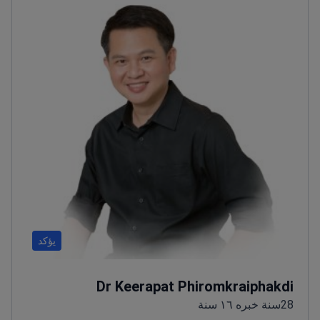
الأساسية والمميزة.
يعمل في مستشفى معتمد من AACI
يخدم 50,000 مريض دولي سنوياً.
يؤكد
Dr Keerapat Phiromkraiphakdi
28سنة خبره ١٦ سنة