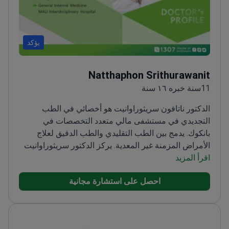
يؤكد
Natthaphon Srithurawanit
11سنة خبره ١٦ سنة
الدكتور ناتافون سريثوراوانيت هو أخصائي في الطب
التجديدي في مستشفى مالي متعدد التخصصات في
بانكوك. يدمج بين الطب التقليدي والطب الدقيق لعلاج
الأمراض المزمنة غير المعدية. يركز الدكتور سريثوراوانيت
اقرأ المزيد
على تقليل أوقات الشفاء من خلال تقنيات ترميمية في
منشأة معتمدة من GHA.
يجري علاج الخلايا الجذعية لإصلاح
احصل على استشارة مجانية
الأنسجة وتجديد الشباب ومكافحة الشيخوخة.
يجري
إجراءات تجميلية بما في ذلك علاج البلازما الغنية بالصفائح
الدموية (PRP)، والبوتوكس، وعلاجات الليزر.
يوفر
فحوصات طبية دقيقة بما في ذلك الفحوصات الصحية