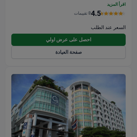
وطب الأطفال
اقرأ المزيد
تكنولوجيا حديثة لتشخيص سريع ودقيق
4.5
8 تقييمات
السعر عند الطلب
احصل على عرض اولي
صفحة العيادة