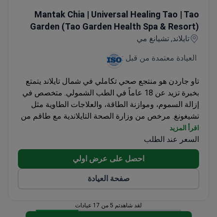
 Healing Tao | Tao Garden (Tao Garden Health Spa & Resort)
Mantak Chia | Universal Healing Tao | Tao
Garden (Tao Garden Health Spa & Resort)
تايلاند, تشيانغ مي
العيادة معتمدة من قبل :
تاو جاردن هو منتجع صحي تكاملي في شمال تايلاند يتمتع
بخبرة تزيد عن 18 عاماً في الطب الشمولي. متخصص في
إزالة السموم، وموازنة الطاقة، والعلاجات الطاوية مثل
تشيغونغ. مرخص من وزارة الصحة التايلاندية مع طاقم من
الأطباء والممرضين.
اقرأ المزيد
السعر عند الطلب
يشمل الفحص الصحي عند الوصول مسح الجسم
Oberon، وتقييم Aura Bio-electrographic، وتشخيص
احصل على عرض اولي
التردد F-Scan.
يقدم علاج إزالة السموم من البطن Chi Nei Tsang
صفحة العيادة
وعلاج الروائح بالعناصر الخمسة من نظام Universal
Healing Tao.
لقد شاهدتم 5 من 17 عيادات
إزالة سموم ليمفاوية مخصصة باستخدام جهاز التأين