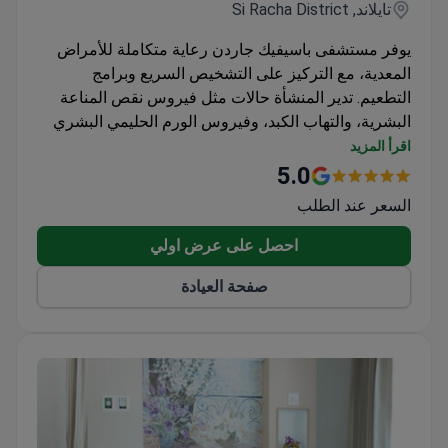
تايلاند, Si Racha District
يوفر مستشفى باسيفيك جاردن رعاية متكاملة للأمراض
المعدية، مع التركيز على التشخيص السريع وبرامج
التطعيم. تدير المنشأة حالات مثل فيروس نقص المناعة
البشرية، والتهاب الكبد، وفيروس الورم الحليمي البشري
للأطفال والبالغين على حد سواء.
اقرأ المزيد
يوفر المختبر الموجود في الموقع فحصاً لفيروس نقص
5.0
المناعة البشرية والتهاب الكبد ب للكشف المبكر
السعر عند الطلب
يتوفر لقاح فيروس الورم الحليمي البشري للنساء
والرجال حتى سن 45 عاماً للوقاية من السرطانات
احصل على عرض اولي
المرتبطة به
صفحة العيادة
تشمل برامج التطعيم الحماية ضد مرض اليد والقدم
والفم الناجم عن فيروس الأمعاء 71
يتضمن مسار الرعاية كلاً من الاختبارات التشخيصية
وخدمات التحصين الوقائي