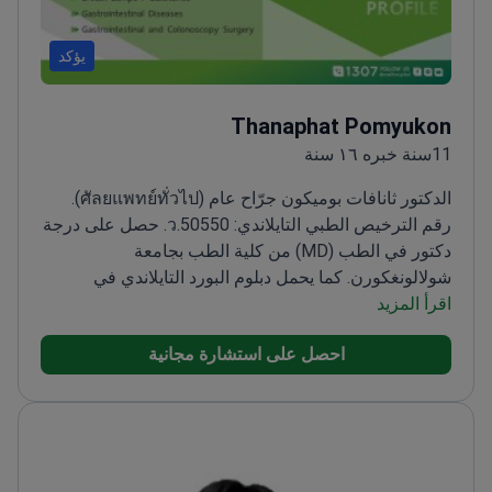
يؤكد
Thanaphat Pomyukon
11سنة خبره ١٦ سنة
الدكتور ثانافات بوميكون جرّاح عام (ศัลยแพทย์ทั่วไป).
رقم الترخيص الطبي التايلاندي: ว.50550. حصل على درجة
دكتور في الطب (MD) من كلية الطب بجامعة
شولالونغكورن. كما يحمل دبلوم البورد التايلاندي في
اقرأ المزيد
الجراحة العامة من مستشفى روي إت، وزارة الصحة.
يركّز
عمله السريري على الفتوق والبواسير. كما يعالج كتل الثدي
احصل على استشارة مجانية
وحصوات المرارة. ويعالج أمراض الجهاز الهضمي. ويُجري
تنظير الجهاز الهضمي، بما في ذلك تنظير المعدة وتنظير
القولون.
اللغات: التايلاندية (الرئيسية) والإنجليزية (مستوى
مهني سريري).