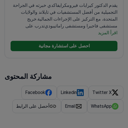
يقدم الدكتور كيرابات فيرومكرايفاكدي خبرته في الجراحة
التجميلية من أفضل المستشفيات في تايلاند والولايات
المتحدة، مع التركيز على الإجراءات الجمالية.
خريج
مستشفى فاجيرا ومستشفى راماتيبودي
تدرب على
اقرأ المزيد
الجراحة التجميلية في الولايات المتحدة
أستاذ طبي في
جامعة سريناكارينويروت
عضو الجمعية التايلاندية لجراحي
احصل على استشارة مجانية
التجميل
مشاركة المحتوى
Facebook
Linkedin
Twitter X
WhatsApp
Email
أحصل على الرابط