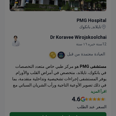
PMG Hospital
PMG Hospital
تايلاند, بانكوك
Dr Koravee Wirojskoolchai
12سنة خبره ١٦ سنة
العيادة معتمدة من قبل :
مستشفى PMG
هو مركز طبي خاص متعدد التخصصات
في بانكوك، تايلاند، متخصص في أمراض القلب والأورام.
يوفر المستشفى إجراءات تشخيصية وتداخلية متقدمة، بما
في ذلك تصوير الأوعية التاجية ورأب الشريان السباتي مع
وضع الدعامات. يخدم مستشفى PMG البالغين فقط ويتم
اقرأ المزيد
اختياره بشكل متكرر من قبل المرضى من آسيا.
4.6
السعر عند الطلب