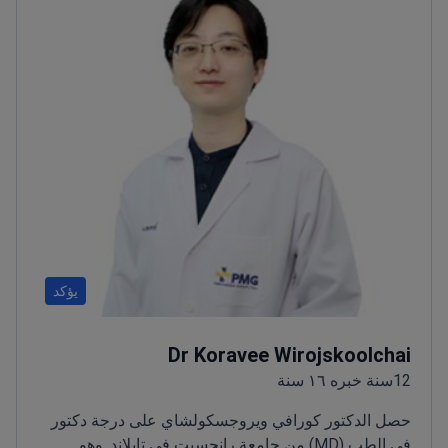
يؤكد
Dr Koravee Wirojskoolchai
12سنة خبره ١٦ سنة
حصل الدكتور كورافي ويروجسكولشاي على درجة دكتور
في الطب (MD) من جامعة رانجسيت في تايلاند. وهو