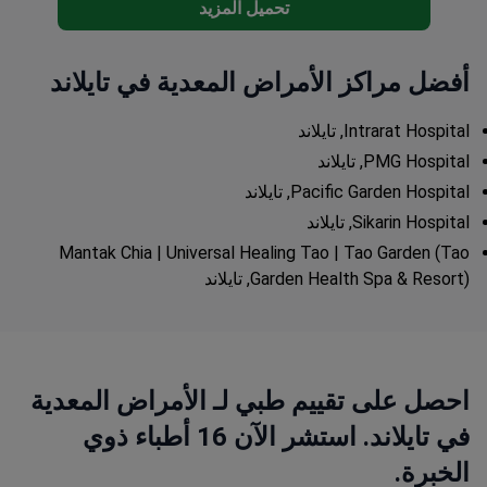
تحميل المزيد
Lymph-Star وخيارات العلاج المائي للقولون المفتوح/
المغلق.
تبدأ الباقات المخصصة لعدة أيام بفحص عام من قبل
أفضل مراكز الأمراض المعدية في تايلاند
أطباء الطب التجانسي، والطب الصيني التقليدي،
والأيورفيدا.
Intrarat Hospital, تايلاند
حاصل على شهادة ISO ويستضيف مدربين زائرين من
PMG Hospital, تايلاند
Universal Healing Tao خلال الموسم.
Pacific Garden Hospital, تايلاند
Sikarin Hospital, تايلاند
Mantak Chia | Universal Healing Tao | Tao Garden (Tao
Garden Health Spa & Resort), تايلاند
احصل على تقييم طبي لـ الأمراض المعدية
في تايلاند. استشر الآن 16 أطباء ذوي
الخبرة.