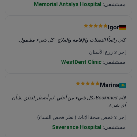
مستشفى:
Memorial Antalya Hospital
Igor
كان رائعاً! التنقلات والإقامة والعلاج - كل شيء مشمول.
إجراء: زرع الأسنان
مستشفى:
WestDent Clinic
Marina
قام Bookimed بكل شيء من أجلي. لم أضطر للقلق بشأن
أي شيء.
إجراء: فحص صحة الإناث (انظر فحص النساء)
مستشفى:
Severance Hospital