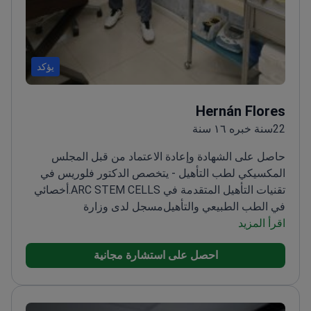
يؤكد
Hernán Flores
22سنة خبره ١٦ سنة
حاصل على الشهادة وإعادة الاعتماد من قبل المجلس
المكسيكي لطب التأهيل - يتخصص الدكتور فلوريس في
تقنيات التأهيل المتقدمة في ARC STEM CELLS.
أخصائي
في الطب الطبيعي والتأهيل
مسجل لدى وزارة
الصحة
اقرأ المزيد
طبيب يتمتع بتدريب واسع في العلاجات
التجديدية
يركز على خطط التأهيل المخصصة
احصل على استشارة مجانية