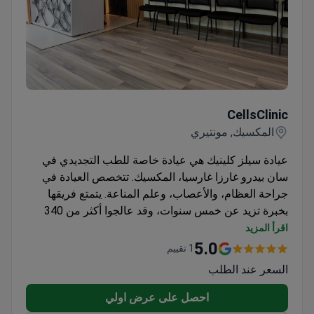
CellsClinic
CellsClinic
المكسيك, مونتيري
عيادة سيلز كلينيك هي عيادة خاصة للطب التجديدي في
سان بيدرو غارزا غارسيا، المكسيك. تتخصص العيادة في
جراحة العظام، والأعصاب، وعلم المناعة. يتمتع فريقها
بخبرة تزيد عن خمس سنوات، وقد عالجوا أكثر من 340
مريضًا من خلال بروتوكولات علاجية مُخصصة. تركز
اقرأ المزيد
خدمات العيادة على العلاجات الخلوية المتقدمة لتآكل
5.0
1 تقييم
المفاصل وأمراض المناعة الذاتية. يضم الكادر الطبي ستة
السعر عند الطلب
أطباء متخصصين معتمدين. تُجرى جميع العمليات وفقًا
لمعايير جودة صارمة في بيئة العيادات الخارجية.
احصل على عرض اولي
فيما يخصّ تآكل المفاصل، تُفيد العيادة بأنّ 95% من