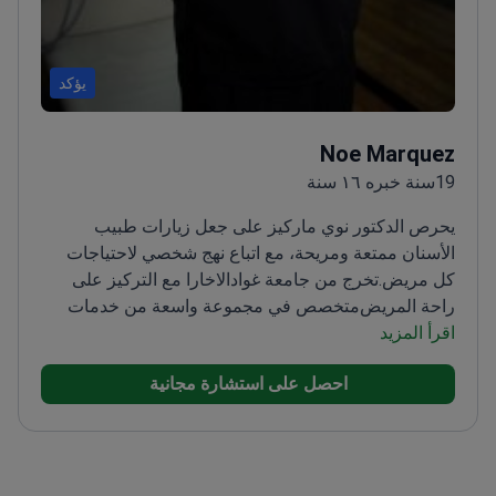
يؤكد
Noe Marquez
19سنة خبره ١٦ سنة
يحرص الدكتور نوي ماركيز على جعل زيارات طبيب
الأسنان ممتعة ومريحة، مع اتباع نهج شخصي لاحتياجات
كل مريض.
تخرج من جامعة غوادالاخارا مع التركيز على
راحة المريض
متخصص في مجموعة واسعة من خدمات
اقرأ المزيد
طب الأسنان، من التنظيف إلى القشور التجميلية
يصمم
الرعاية لاستعادة الثقة والابتسامات بشكل فعال
احصل على استشارة مجانية