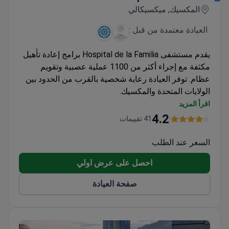
المكسيك, ميكسيكالي
العيادة معتمدة من قبل :
يقدم مستشفى Hospital de la Familia برامج إعادة تأهيل
مكثفة مع إجراء أكثر من 1100 عملية عصبية وتقويم
عظام. توفر العيادة رعاية شخصية بالقرب من الحدود بين
الولايات المتحدة والمكسيك.
تتوفر باقات إعادة تأهيل شاملة تغطي التشخيص
اقرأ المزيد
والإقامة والتنقلات
4.2
41 تقييمات
جلسات علاج طبيعي يومية لمدة 4 ساعات مقدمة في
برامج إعادة التأهيل العظمي
السعر عند الطلب
معتمد من قبل Consejo de Salubridad General مع 32
احصل على عرض اولي
غرفة خاصة
متخصص في نهج إعادة التأهيل العصبي والعظمي
صفحة العيادة