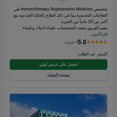
تتخصص Immunotherapy Regenerative Medicine في
العلاجات التجديدية بما في ذلك العلاج بالخلايا الجذعية مع
أكثر من 20 عاماً من الخبرة.
يضم الفريق متعدد التخصصات علماء أحياء، وعلماء
فيزياء حيوية، وأخصائيي تغذية
اقرأ المزيد
تطوير بروتوكولات طبية مخصصة باستخدام الخلايا
5.0
4 تقييمات
الجذعية الوسيطة
علاج الحالات المزمنة والإصابات الرياضية بأساليب
السعر عند الطلب
تجديدية
احصل على عرض اولي
صفحة العيادة