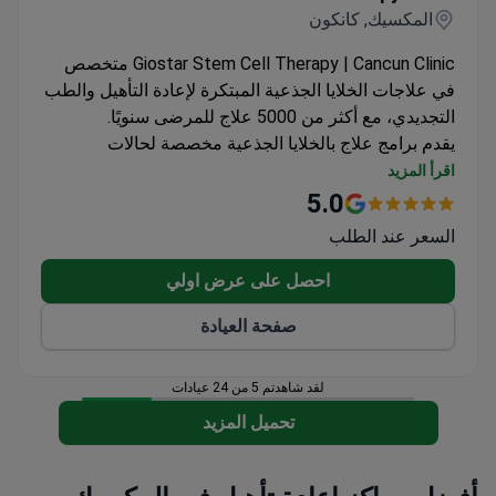
المكسيك, كانكون
Giostar Stem Cell Therapy | Cancun Clinic متخصص
في علاجات الخلايا الجذعية المبتكرة لإعادة التأهيل والطب
التجديدي، مع أكثر من 5000 علاج للمرضى سنويًا.
يقدم برامج علاج بالخلايا الجذعية مخصصة لحالات
مختلفة
اقرأ المزيد
يجمع بين إعادة التأهيل والطب التجميلي ونهج الصحة
5.0
وطول العمر
السعر عند الطلب
يلبي احتياجات المرضى الدوليين بخطط علاج مصممة
خصيصًا
احصل على عرض اولي
صفحة العيادة
لقد شاهدتم 5 من 24 عيادات
تحميل المزيد