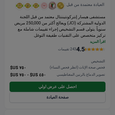
العيادة معتمدة من قبل :
مستشفى هيسار إنتركونتيننتال معتمد من قبل اللجنة
الدولية المشتركة (JCI) ويعالج أكثر من 250,000 مريض
سنوياً. يتولى قسم التشخيص إجراء تقييمات شاملة مع
تركيز متخصص على التقنيات طفيفة التوغل.
تنظير البطن التشخيصي متاح مع شمول الاستشارات
اقرأ المزيد
والاختبارات والتنقلات
4.5
243 تقييمات
أكثر من 1,100 إجراء تنظير بطني أجراها متخصصون
في أمراض النساء
التشخيص
منشأة معتمدة من JCI تضمن معايير الجودة الدولية
فحص صحة الإناث (انظر فحص النساء)
٧٥٠ US$
تصوير الدماغ بالرنين المغناطيسي
٤٥٠ US$ -
٧٥٠ US$
احصل على عرض اولي
صفحة العيادة