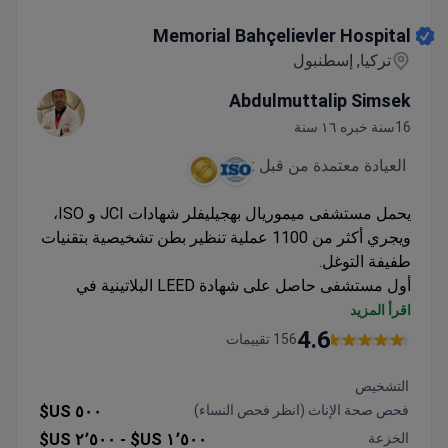
Memorial Bahçelievler Hospital
Memorial Bahçelievler Hospital
تركيا, إسطنبول
Abdulmuttalip Simsek
16سنة خبره ١٦ سنة
العيادة معتمدة من قبل :
يحمل مستشفى ميموريال بهجيليفلر شهادات JCI و ISO،
ويجري أكثر من 1100 عملية تنظير بطن تشخيصية بتقنيات
طفيفة التوغل.
أول مستشفى حاصل على شهادة LEED البلاتينية في
تركيا بتصميم صديق للبيئة
اقرأ المزيد
متخصص في تنظير البطن التشخيصي من بين إجراءات
4.6
156 تقييمات
الجراحة العامة الأخرى
جراحون مدربون على تقنيات طفيفة التوغل متقدمة
التشخيص
فحص صحة الإناث (انظر فحص النساء)
٥٠٠ US$
الخزعة
١٬٥٠٠ US$ -
٢٬٥٠٠ US$