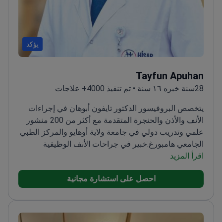
يؤكد
Tayfun Apuhan
28سنة خبره ١٦ سنة • تم تنفيذ 4000+ علاجات
يتخصص البروفيسور الدكتور تايفون أبوهان في إجراءات
الأنف والأذن والحنجرة المتقدمة مع أكثر من 200 منشور
علمي وتدريب دولي في جامعة ولاية أوهايو والمركز الطبي
الجامعي هامبورغ.
خبير في جراحات الأنف الوظيفية
اقرأ المزيد
والجمالية بما في ذلك تجميل الأنف ورأب الحاجز
الأنفي
يجري جراحات المنظار للأنف والجيوب الأنفية والأذن
احصل على استشارة مجانية
بدقة
متخصص في تشخيص وعلاج الشخير وانقطاع التنفس
الانسدادي أثناء النوم جراحياً
يرأس قسم الأنف والأذن
والحنجرة في مستشفى حصار إنتركونتيننتال أوزيل أ بلس