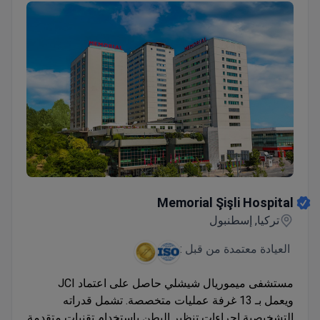
Memorial Şişli Hospital
Memorial Şişli Hospital
تركيا, إسطنبول
العيادة معتمدة من قبل :
مستشفى ميموريال شيشلي حاصل على اعتماد JCI
ويعمل بـ 13 غرفة عمليات متخصصة. تشمل قدراته
التشخيصية إجراءات تنظير البطن باستخدام تقنيات متقدمة