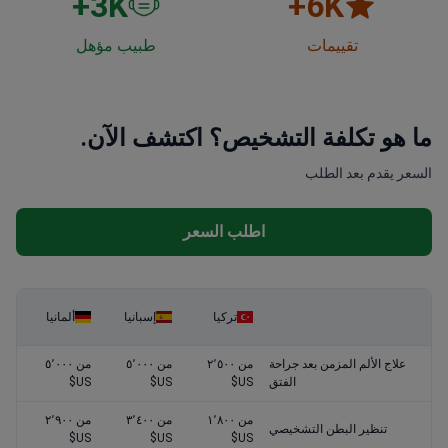
3
K+
6
K+
تقييمات
طبيب مؤهل
ما هو تكلفة التشخيص؟ اكتشف الآن.
السعر يقدم بعد الطلب
اطلب السعر
تركيا
إسبانيا
ألمانيا
علاج الألم المزمن بعد جراحة
من ٢٬٥٠٠
من ٥٬٠٠٠
من ٥٬٠٠٠
الفتق
US$
US$
US$
من ١٬٨٠٠
من ٣٬٤٠٠
من ٢٬٩٠٠
تنظير البطن التشخيصي
US$
US$
US$