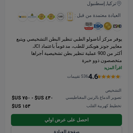
تركيا, إسطنبول
العيادة معتمدة من قبل :
يوفر مركز أناضولو الطبي تنظير البطن التشخيصي ويتبع
معايير جونز هوبكنز للطب، مدعوماً باعتماد JCI.
أكثر من 900 عملية تنظير بطن تشخيصية أجراها
متخصصون ذوو خبرة
تابع لمستشفى جونز هوبكنز لبروتوكولات العلاج
اقرأ المزيد
منشأة معتمدة من JCI تضمن معايير الرعاية الدولية
4.6
536 تقييمات
تشمل التخدير، وتحليل الأنسجة، والإقامة لليلة واحدة في
باقات التشخيص
التشخيص
تصوير الدماغ بالرنين المغناطيسي
٤٣٠ US$ -
٧٥٠ US$
تخطيط كهربية القلب
١٥٣ US$
احصل على عرض اولي
صفحة العيادة