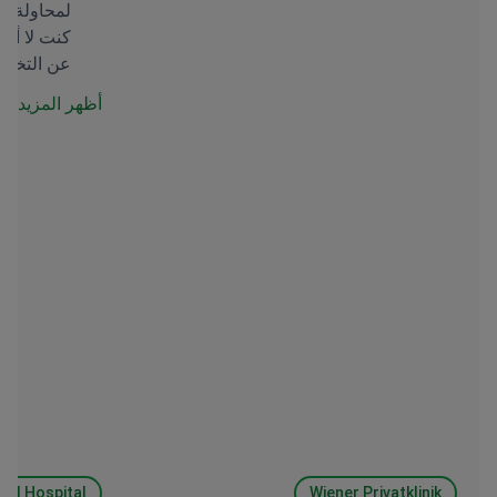
لمحاولة تذ
كنت لا أزا
عن التخدير
أظهر المزيد
bul Hospital
Wiener Privatklinik