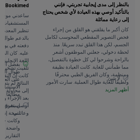
بالنظر إلى مدى إيجابية تجربتي، فإنني
Bookimed
بالتأكيد أوصي بهذه العيادة لأي شخص يحتاج
إلى رعاية مماثلة
المستشفيات وال
كان أكبر ما يقلقني هو القلق من إجراء
تنظير المعدة وا
فحص التصوير المقطعي المحوسب لكامل
بالدعم طوال ال
الجسم، لكن هذا القلق تبدد سريعًا. منذ
دفعته في يوم ا
لحظة دخولي، جعلني الموظفون أشعر
عليه. كان الطب
بالراحة وشرحوا لي كل خطوة بالتفصيل،
اللغة الإنجليزي
بفضل الحج
مما طمأنني للغاية. كانت العيادة نظيفة
تلقيت تشخيصًا 
طوال العم
ومنظمة، وكان الفريق الطبي محترفًا
كانت أن التقر
لا شئ
على العدي
ولطيفًا للغاية طوال العملية. سارت الأمور
النتائج لم يت
الاستشارة 
أظهر المزيد
بسلاسة. نظرًا لتجربتي الإيجابية، أنصح بشدة
إلى محاولة تذك
مطابقًا لم
بهذه العيادة لأي شخص يحتاج إلى رعاية
بعد الإجراء وأن
مماثلة. أنا ممتنٌ لكفاءتهم وتعاطفهم في
استغرق الأ
التعامل مع حالتي.
وعائلتي.
نسخة إنجلي
وكانت خطة
واضحة وغير
التقارير).