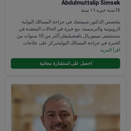
Abdulmuttalip Simsek
16سنة خبره ١٦ سنة
يتخصص الدكتور شيمشك في جراحة المسالك البولية
الروبوتية والترميمية، مع خبرة في الحالات المعقدة في
مستشفى ميموريال باهتشيليفلر.
أكثر من 10 سنوات من
الخبرة في جراحة المسالك البولية
يركز على علاجات
اقرأ المزيد
سرطان الكلى والبروستاتا والمثانة
يجري إجراءات متقدمة
مثل جراحة البدلة القضيبية
تلقى تدريبه في جراحة المسالك
احصل على استشارة مجانية
البولية الترميمية في جامعة شيفيلد
أستاذ له مساهمات
أكاديمية في هذا المجال