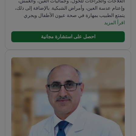
العلاجات والجراحات للحول، وجماليات العين، والغمش،
وإعتام عدسة العين، وأمراض الشبكية. بالإضافة إلى ذلك،
يتمتع الطبيب بمهارة في صحة عيون الأطفال ويجري
اقرأ المزيد
فحوصات شاملة للعين.<\/p>
تخرج الطبيب من كلية الطب
في إسطنبول وأكمل تخصصه في مستشفى تدريب وأبحاث
احصل على استشارة مجانية
العيون في بيوغلو. الطبيب عضو في الجمعية الطبية
التركية، وجمعية طب العيون التركية، والجمعية الأوروبية
لجراحي الساد والانكسار.<\/p>