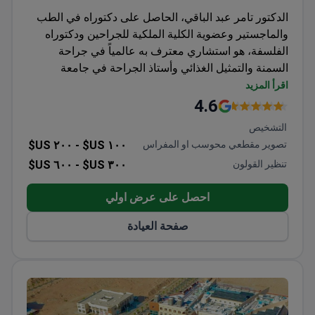
الدكتور تامر عبد الباقي، الحاصل على دكتوراه في الطب
والماجستير وعضوية الكلية الملكية للجراحين ودكتوراه
الفلسفة، هو استشاري معترف به عالمياً في جراحة
السمنة والتمثيل الغذائي وأستاذ الجراحة في جامعة
الإسكندرية. ابتكر تقنية "بيكيني سليف" (Bikini Sleeve)،
اقرأ المزيد
وهي نهج عالي الدقة لتكميم المعدة مع الحد الأدنى من
4.6
الندوب. قد تتراوح تكلفة العملية بناءً على توصية الطبيب
التشخيص
بين 1900 و3800 دولار. وهو حاصل على زمالات من
تصوير مقطعي محوسب او المفراس
١٠٠ US$ -
٢٠٠ US$
جامعة كيس ويسترن ريزيرف وجامعة بيتسبرغ (الولايات
تنظير القولون
٣٠٠ US$ -
٦٠٠ US$
المتحدة الأمريكية) وعضو في الكلية الملكية للجراحين
(المملكة المتحدة) والاتحاد الدولي لجراحة السمنة (IFSO).
احصل على عرض اولي
صفحة العيادة