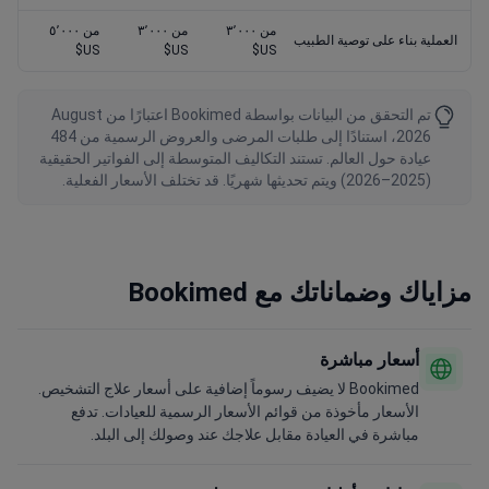
من ٣٬٠٠٠
من ٣٬٠٠٠
من ٥٬٠٠٠
العملية بناء على توصية الطبيب
US$
US$
US$
تم التحقق من البيانات بواسطة Bookimed اعتبارًا من August
2026، استنادًا إلى طلبات المرضى والعروض الرسمية من 484
عيادة حول العالم. تستند التكاليف المتوسطة إلى الفواتير الحقيقية
(2025–2026) ويتم تحديثها شهريًا. قد تختلف الأسعار الفعلية.
مزاياك وضماناتك مع Bookimed
أسعار مباشرة
Bookimed لا يضيف رسوماً إضافية على أسعار علاج التشخيص.
الأسعار مأخوذة من قوائم الأسعار الرسمية للعيادات. تدفع
مباشرة في العيادة مقابل علاجك عند وصولك إلى البلد.