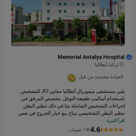
Memorial Antalya Hospital
Memorial Antalya Hospital
تركيا, أنطاليا
العيادة معتمدة من قبل :
يلبي مستشفى ميموريال أنطاليا معايير JCI للتشخيص
باستخدام أساليب طفيفة التوغل. يتخصص المرفق في
إجراءات التشخيص الشاملة بما في ذلك تنظير البطن.
تنظير البطن التشخيصي متاح مع خيار الخروج في نفس
اليوم
اقرأ المزيد
تعداد الدم الكامل مشمول في باقات التشخيص
4.6
146 تقييمات
موقع مناسب بالقرب من مطار أنطاليا والساحل