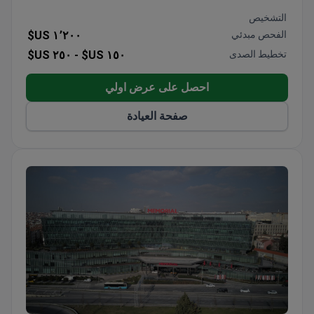
التشخيص
الفحص مبدئي
١٬٢٠٠ US$
تخطيط الصدى
١٥٠ US$ -
٢٥٠ US$
احصل على عرض اولي
صفحة العيادة