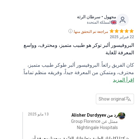
مجهول
• سرطان الرئة
المملكة المتحدة
مراجعة تم التحقق منها.
وفيسور ألبر توكر هو طبيب متميز، ومحترف، وواسع
رفة للغاية
الفريق رائعاً. البروفيسور ألبر طوكر طبيب متميز،
ف، ومتمكن من المعرفة جيداً، وفريقه منظم تماماً.
 المزيد
ت الممرضات
Show original
13 مايو 2025
رد من Alisher Durdyyev
ممثل عن Group Florence
Nightingale Hospitals
رًا لكلماتك الطيبة وتعليقاتك القيّمة. سعدنا بمعرفة أن