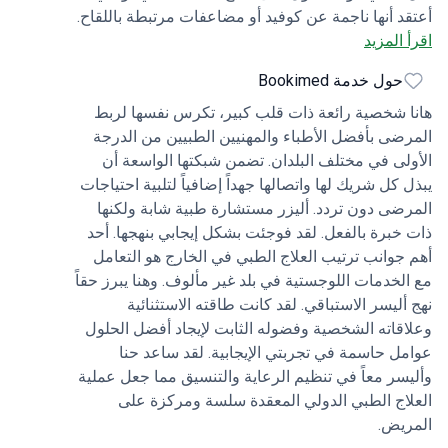
د أنها ناجمة عن كوفيد أو مضاعفات مرتبطة باللقاح.
 المزيد
اج نفسه جديد نسبيًا وغير متاح على نطاق واسع؛ ومع
 كانت الطبيبة فاتورانز هازيردير منفتحة على النظر
حول خدمة Bookimed
لبي، وهو ما كان عاملاً حاسمًا في اختيار هذا
 شخصية رائعة ذات قلب كبير، تكرس نفسها لربط
تشفى. كان مستوى تعاطفها مؤثراً. عندما وصلت
ضى بأفضل الأطباء والمهنيين الطبيين من الدرجة
المستشفى، تلقيت دعمًا رائعًا من أليسر دوردييف،
لى في مختلف البلدان. تضمن شبكتها الواسعة أن
 نسقت العملية بأكملها - بدءًا من الاستقبال وشراء
وية وحتى تحديد موعد العلاج. لم يكن أي من هذا
 كل شريك لها واتصالها جهداً إضافياً لتلبية احتياجات
ضى دون تردد. أليزر مستشارة طبية شابة ولكنها
اً لولا حنا كارفاتسكا، التي ربطت بيننا جميعاً والتي
نا جميعاً علاقات شخصية ومهنية عميقة مع الناس
خبرة بالفعل. لقد فوجئت بشكل إيجابي بنهجها. أحد
 وأنا ممتن لها ولأليسر والطبيب على دعمهم
جوانب ترتيب العلاج الطبي في الخارج هو التعامل
رافيتهم. وشكر خاص على التعاطف الذي أبداه
لخدمات اللوجستية في بلد غير مألوف. وهنا يبرز حقاً
أليسر الاستباقي. لقد كانت طاقته الاستثنائية
خاص الثلاثة، والعمل الجماعي الذي قاموا به ليحصلوا
لى ما نعتقد جميعًا أنه أفضل علاج.
قاته الشخصية وفضوله الثابت لإيجاد أفضل الحلول
ل حاسمة في تجربتي الإيجابية. لقد ساعد حنا
سر معاً في تنظيم الرعاية والتنسيق مما جعل عملية
اج الطبي الدولي المعقدة سلسة ومركزة على
يض.