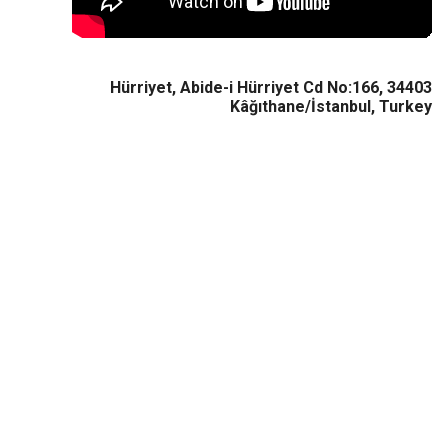
Hürriyet, Abide-i Hürriyet Cd No:166, 3
Kâğıthane/İstanbul, Tu