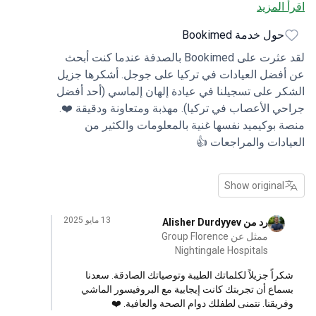
 المزيد
دفة منصة بوكيميد. استجابوا على الفور لطلبي
وا منسقة طبية شخصية للمنصة أولغا رومانيوك.
حول خدمة Bookimed
 مسؤولة للغاية ودائمة التواصل، وقد اختارت لنا
ءة عيادة مستشفى فلورنس نينتينغال وسجلتنا
لقد عثرت على Bookimed بالصدفة عندما كنت أبحث
ول على استشارة عبر الإنترنت مع البروفيسور
فضل العيادات في تركيا على جوجل. أشكرها جزيل
ن الماشي، وقد كانت مسؤولة للغاية. بعد ذلك تم
ر على تسجيلنا في عيادة إلهان إلماسي (أحد أفضل
ن مدير لهذه العيادة للاستشارة عبر الإنترنت أليشر،
ي الأعصاب في تركيا). مهذبة ومتعاونة ودقيقة ❤️.
 بوكيميد نفسها غنية بالمعلومات والكثير من
مناسبة، يتحدث عدة لغات، بما في ذلك التركمانية،
ادات والمراجعات 👍
ي كانت إضافة كبيرة بالنسبة لنا). أليشر أيضًا مسؤول
ية، ودائم التواصل، ويختار لنا الوقت المناسب لنا
تشارة، وساعدنا في عقد اجتماع عبر الإنترنت دون
Show original
ر أو انقطاع. أنا راضٍ جدًا عن عمل أليشر دوكور. تمت
ابة على جميع الأسئلة. شكر خاص لمترجم الماتشي
13 مايو 2025
رد من Alisher Durdyyev
ممثل عن Group Florence
Nightingale Hospitals
راً جزيلاً لكلماتك الطيبة وتوصياتك الصادقة. سعدنا
ماع أن تجربتك كانت إيجابية مع البروفيسور الماشي
ريقنا. نتمنى لطفلك دوام الصحة والعافية. ❤️