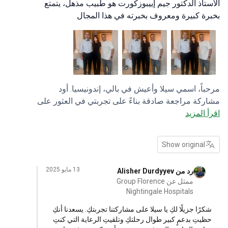
تاذ الدكتور جيم إييبوزكورت هو طبيب مذهل، يتمتع
ة كبيرة ومعروف بخبرته في هذا المجال
اً، اسمي سيلا وأعيش في بالي، إندونيسيا. أود
كة مراجعة صادقة بناءً على تجربتي في العثور على
 المزيد
ق طبي وطبيب ومستشفى لحالتي. تم تشخيص
تي مؤخراً بكيس مبيض وبطانة الرحم المهاجرة في
حلة الرابعة التي تطلبت إجراء عملية جراحية مبكرة.
Show original
دخالي في البداية إلى المستشفى في بالي، لكن
يب نصحني بالبحث عن مستشفى أفضل تجهيزاً لأنه
13 مايو 2025
رد من Alisher Durdyyev
كن لديهم المعدات اللازمة لإجراء الجراحة. في
ممثل عن Group Florence
ة صغيرة مثل بالي، لم يكن من السهل العثور على
Nightingale Hospitals
شفى مناسب. لحسن الحظ، ساعدني صديقي
رًا جزيلًا لكِ يا سيلا على مشاركتنا تجربتكِ. يسعدنا أنكِ
رب في التواصل مع مدير طبي من شركة بوكيميد.
يتِ بدعمٍ كبير طوال رحلتكِ وتلقيتِ الرعاية التي كنتِ
 وجدنا أليشر، المدير الطبي، والبروفيسور الدكتور