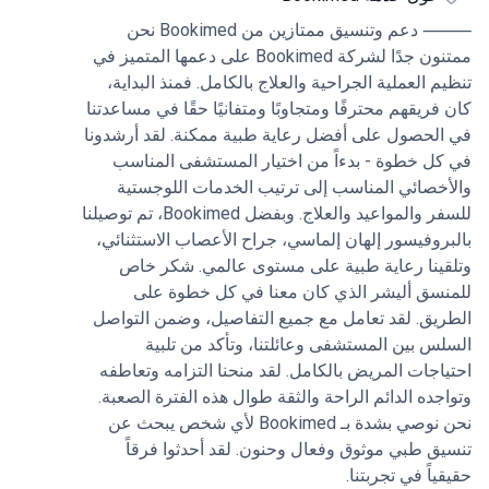
وفيسور إيلماشي جراحة الورم الأرومي النخاعي بدقة
⸻ دعم وتنسيق ممتازين من Bookimed نحن
ية فائقة، وكنا على ثقة تامة بأننا بين يدي أحد أفضل
خصصين في مجاله. وبالإضافة إلى مهارته الجراحية
ممتنون جدًا لشركة Bookimed على دعمها المتميز في
م العملية الجراحية والعلاج بالكامل. فمنذ البداية،
ئعة، استغرق البروفيسور الماشي وقتاً طويلاً لشرح
طوة من خطوات العملية بكل وضوح وصبر. كان
فريقهم محترفًا ومتجاوبًا ومتفانيًا حقًا في مساعدتنا
اً دائماً للإجابة على الأسئلة وطمأنة المريض وعائلتنا
لحصول على أفضل رعاية طبية ممكنة. لقد أرشدونا
ل خطوة - بدءاً من اختيار المستشفى المناسب
طف واحترام شديدين. أتقدم بالشكر الجزيل للمنسق،
خصائي المناسب إلى ترتيب الخدمات اللوجستية
ر، الذي دعمنا في كل خطوة من خطوات العملية.
كان دائماً متجاوباً ويقظاً ومهتمّاً بصدق بسلامة
للسفر والمواعيد والعلاج. وبفضل Bookimed، تم توصيلنا
روفيسور إلهان إلماسي، جراح الأعصاب الاستثنائي،
يض. من تنظيم عمليات النقل وتلبية جميع المتطلبات
ينا رعاية طبية على مستوى عالمي. شكر خاص
صة إلى إبقاء الأسرة على اطلاع دائم وترتيب الرعاية
سق أليشر الذي كان معنا في كل خطوة على
ية، جعل وقتاً عصيباً أكثر سهولة. كان موظفو
تشفى محترفين ولطفاء ومهتمين. نحن ممتنون
يق. لقد تعامل مع جميع التفاصيل، وضمن التواصل
س بين المستشفى وعائلتنا، وتأكد من تلبية
ية للمستوى الرفيع من الخبرة والاهتمام الشخصي
 أحدث فرقاً كبيراً في هذه الرحلة.
اجات المريض بالكامل. لقد منحنا التزامه وتعاطفه
جده الدائم الراحة والثقة طوال هذه الفترة الصعبة.
نحن نوصي بشدة بـ Bookimed لأي شخص يبحث عن
ق طبي موثوق وفعال وحنون. لقد أحدثوا فرقاً
ياً في تجربتنا.