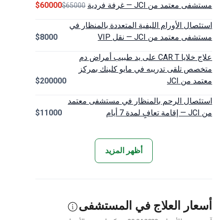
 معتمد من JCI — غرفة فردية
$60000
$65000
صال الأورام الليفية المتعددة بالمنظار في
 معتمد من JCI — نقل VIP
$8000
علاج خلايا CAR T على يد طبيب أمراض دم
ص تلقى تدريبه في مايو كلينك بمركز
 من JCI
$200000
صال الرحم بالمنظار في مستشفى معتمد
م
$11000
أظهر المزيد
ار العلاج في المستشفى