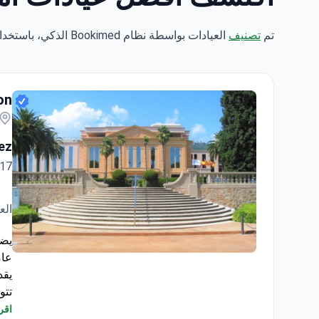
تم
تصنيف
العيادات بواسطة نظام Bookimed الذكي، باستخدام تحليل علوم البيانات عبر 5 معايير رئيسية.
الع
on
ez
17سنة خبره ١٦ سنة
الع
Centro Médico Teknon
عاما
يقدم 
تتو