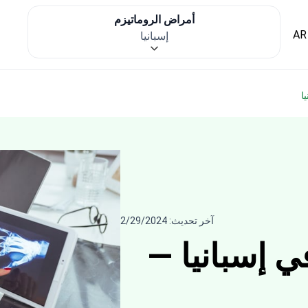
أمراض الروماتيزم
AR
إسبانيا
ا
آخر تحديث: 2/29/2024
ي إسبانيا —