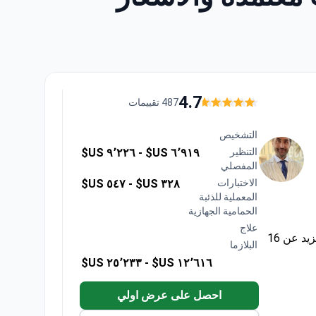
4.7
487 تقييمات
التشخيص
التنظير
٦٬٩١٩ US$ -
٩٬٢٢٦ US$
المفصلي
الاختبارات
٣٢٨ US$ -
٥٤٧ US$
المعملية للذئبة
الحمامية الجهازية
علاج
البلازما
يضم فريق الروماتيزم في مركز تكنون الطبي متخصصين يتمتعون بخبرة تزيد عن 16
٢٥٬٢٣٣ US$
١٢٬٦١٦ US$ -
احصل على عرض اولي