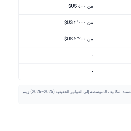
من ٤٠٠ US$
من ٢٬٠٠٠ US$
من ٢٬٢٠٠ US$
-
-
تم التحقق من البيانات بواسطة Bookimed اعتبارًا من August 2026، استنادًا إلى طلبات المرضى والعروض الرسمية من 15 عيادة حول العالم. تستند التكاليف المتوسطة إلى الفواتير الحقيقية (2025–2026) ويتم