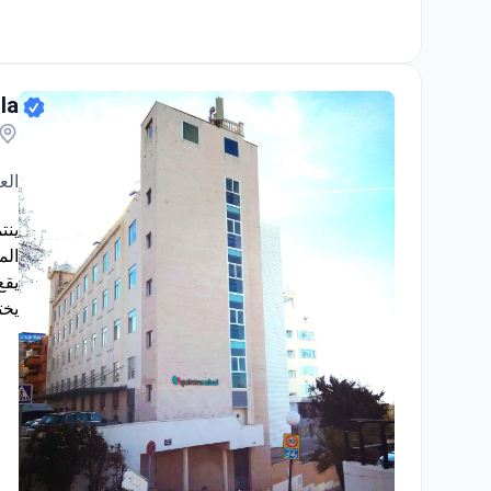
مستش
اقرأ
la
الع
ينت
الم
يقع
يختار