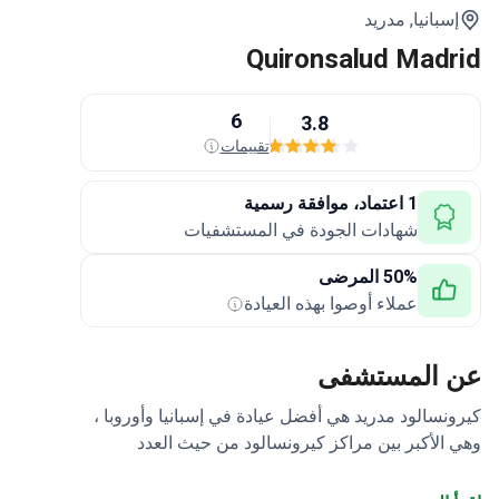
إسبانيا,
مدريد
Quironsalud Madrid
6
3.8
تقييمات
1 اعتماد، موافقة رسمية
شهادات الجودة في المستشفيات
50% المرضى
عملاء أوصوا بهذه العيادة
عن المستشفى
كيرونسالود مدريد هي أفضل عيادة في إسبانيا وأوروبا ،
وهي الأكبر بين مراكز كيرونسالود من حيث العدد
السنوي للمرضى الذين يتم خدمتهم.
التخصص - الأورام
وجراحة الأعصاب وجراحة القلب والجراحة التجميلية