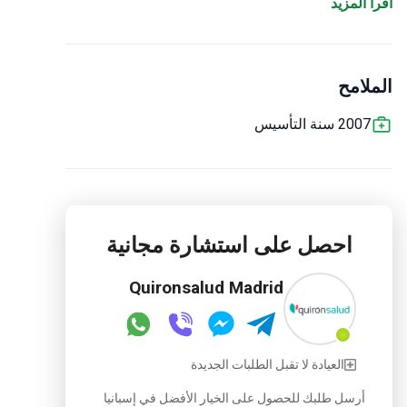
اقرأ المزيد
وأطفال الأنابيب.
يقوم فريق بحث Quiron Madrid بإجراء
دراسات في علاج السرطان والاضطرابات التنكسية
العصبية (مرض الزهايمر ، باركنسون ، أمراض هنتنغتون).
الملامح
هناك فرصة للحصول على العلاج مجانًا كمشارك في
التجارب السريرية في حالة تلبية المتطلبات.
2007 سنة التأسيس
احصل على استشارة مجانية
Quironsalud Madrid
العيادة لا تقبل الطلبات الجديدة
أرسل طلبك للحصول على الخيار الأفضل في إسبانيا