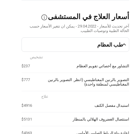
أسعار العلاج في المستشفى
آخر تحديث للأسعار - 29.04.2022 - يمكن ان تتغير الأسعار حسب
الحالة الطبية وتوصيات الطبيب.
طب العظام
تشخيص
التشاور مع أخصائي تقويم العظام
$237
التصوير بالرنين المغناطيسي (انظر. التصوير بالرنين
$777
المغناطيسي لمنطقة واحدة)
علاج
استبدال مفصل الكتف
$4916
استئصال الغضروف الهلالي بالمنظار
$5131
إعادة بناء الرباط الصليبي الأمامي
$4363