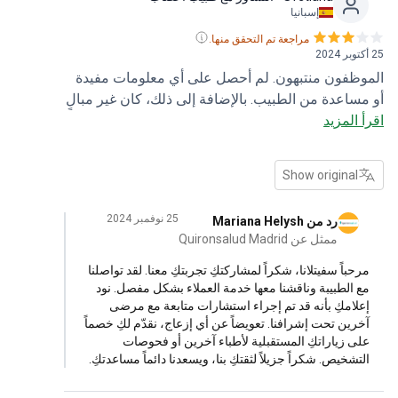
إسبانيا
مراجعة تم التحقق منها.
25 أكتوبر 2024
الموظفون منتبهون. لم أحصل على أي معلومات مفيدة
أو مساعدة من الطبيب. بالإضافة إلى ذلك، كان غير مبالٍ
اقرأ المزيد
للغاية فيما يتعلق بالفحوصات السابقة التي قدمها
للتعرف على الحالة. بالتأكيد لن أرغب في زيارة هذا
الطبيب مرة أخرى.
Show original
25 نوفمبر 2024
رد من Mariana Helysh
ممثل عن Quironsalud Madrid
مرحباً سفيتلانا، شكراً لمشاركتكِ تجربتكِ معنا. لقد تواصلنا
مع الطبيبة وناقشنا معها خدمة العملاء بشكل مفصل. نود
إعلامكِ بأنه قد تم إجراء استشارات متابعة مع مرضى
آخرين تحت إشرافنا. تعويضاً عن أي إزعاج، نقدّم لكِ خصماً
على زياراتكِ المستقبلية لأطباء آخرين أو فحوصات
التشخيص. شكراً جزيلاً لثقتكِ بنا، ويسعدنا دائماً مساعدتكِ.