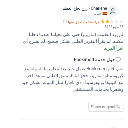
Charlene
• زرع نخاع العظم
إسبانيا
مراجعة تم التحقق منها.
23 مايو 2022
لم يرد الطبيب (ماديرو) حتى على تحياتنا عندما دخلنا
مكتبه. لم يقرأ التقرير الطبي بشكل صحيح. لم يشرح أي
اقرأ المزيد
شيء. كان يفعل الأشياء بسرعة كما لو لم يكن لدينا
موعد معه. حتى أنه تركنا في مكتبه وذهب بعيدًا. لقد
حول خدمة Bookimed
شعرنا بالإحباط بعد الاستشارة. قادم من الكاميرون لهذا ،
كان محبطًا للغاية.
نعم، قام Bookimed بعمل جيد. بعد مغامرتنا السيئة مع
كيرونسالود مدريد، حجز لنا المنسق الطبي موعدًا آخر
مع كلينيكا يونيفرسيداد دي نافارا. سار الموعد بشكل جيد
وشعرنا بخدمات المستشفى.
Show original