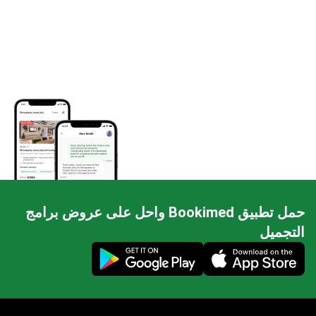
حمل تطبيق Bookimed واحل على عروض برامج
التجميل
Mobile app illustration
احصل على أفضل كسر الورك خيار علاج لميزانيتك في إسبانيا
احصل على تطابق عيادتك