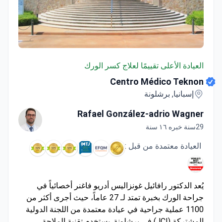
Centro Médico Teknon
العيادة الأعلى تقييمًا لعلاج كسر الورك
Centro Médico Teknon
إسبانيا, برشلونة
Rafael González-adrio Wagner
29سنة خبره ١٦ سنة
العيادة معتمدة من قبل :
يُعد الدكتور رافائيل غونزاليس أدريو فاغنر أخصائياً في
جراحة الورك بخبرة تمتد لـ 27 عاماً، حيث أجرى أكثر من
1100 عملية جراحية في عيادة معتمدة من اللجنة الدولية
المشتركة (JCI) في برشلونة. يستخدم تقنية الملاحة
الدقيقة Brainlab لإجراء عملية إعادة تشكيل السطح
اقرأ المزيد