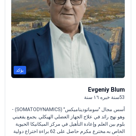
يؤكد
Evgeniy Blum
53سنة خبره ١٦ سنة
أسس مجال "سوماتوديناميكس" (SOMATODYNAMICS) -
وهو نهج رائد في علاج الجهاز العضلي الهيكلي. يجمع يفغيني
بلوم بين العلم وإعادة التأهيل في مركز الميكانيكا الحيوية
الخاص به.
مخترع مكرم حاصل على 62 براءة اختراع دولية
اقرأ المزيد
في العلاجات الطبية
يرأس قسم إعادة التأهيل السريري في