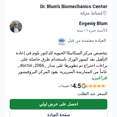
Dr. Blum’s Biomechanics Center
إسبانيا, مربلة
Evgeniy Blum
53سنة خبره ١٦ سنة
العيادة معتمدة من قبل :
يتخصص مركز الميكانيكا الحيوية للدكتور بلوم في إعادة
التأهيل بعد كسور الورك باستخدام طرق حاصلة على
براءات اختراع تم تطويرها على مدار _doctor_2066_
عاماً من الممارسة السريرية. يقود المركز البروفيسور
بلوم، وهو عالم في الفسيولوجيا العصبية ومخترع حاصل
اقرأ المزيد
على 62 براءة اختراع دولية. يعمل نهجه
4.5
5 تقييمات
SOMATODYNAMICS على تنشيط عمليات التجديد
السعر عند الطلب
الطبيعية للعظام والمفاصل والعضلات. يجذب المركز
المرضى الدوليين بفضل برامج إعادة التأهيل المتخصصة
احصل على عرض اولي
في مناخ ماربيا المتوسطي.
صفحة العيادة