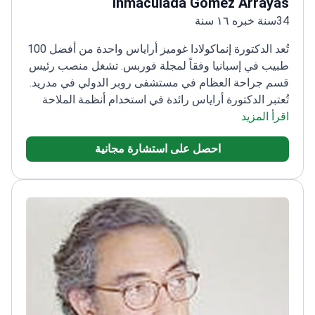
34سنة خبره ١٦ سنة
تُعد الدكتورة إنماكولادا غوميز أراياس واحدة من أفضل 100
طبيب في إسبانيا وفقاً لمجلة فوربس. تشغل منصب رئيس
قسم جراحة العظام في مستشفى روبر الدولي في مدريد.
تُعتبر الدكتورة أراياس رائدة في استخدام أنظمة الملاحة
اقرأ المزيد
لإجراء جراحات دقيقة لاستبدال المفاصل. وهي متخصصة
في الإجراءات طفيفة التوغل للورك والركبة وبروتوكولات
احصل على استشارة مجانية
التعافي السريع.
حاصلة على شهادة ISO 9001 للجودة في
جراحات استبدال الورك والركبة.
تُجري عمليات تنظير
الركبة والورك بالإضافة إلى عمليات إعادة بناء المفاصل
المعقدة والمراجعات الجراحية.
عضو دولي في الأكاديمية
الأمريكية لجراحي العظام.
تشارك في التجارب السريرية
للوقاية من الانصمام الخثاري الوريدي بعد جراحات
المفاصل.