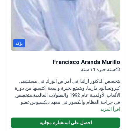
يؤكد
Francisco Aranda Murillo
43سنة خبره ١٦ سنة
يتخصص الدكتور أراندا في أمراض الورك في مستشفى
كيرونسالود ماربيا، ويتمتع بخبرة واسعة اكتسبها من دورة
الألعاب الأولمبية عام 1992 والبطولات العالمية.
متخصص
في جراحة العظام والكسور في معهد ديكسيوس
عضو
اقرأ المزيد
الجمعية الإسبانية لجراحة الورك (Secca)
يركز على أمراض
الورك والقدم
أخصائي جراحة العظام في Sociedad
احصل على استشارة مجانية
Sportclinic Marbella