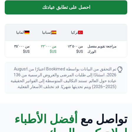
احصل على تطابق عيادتك
تركيا
إسبانيا
ألمانيا
مراجعة تقويم مفصل
من ١٣٬٥٠٠
من ٢٢٬٠٠٠
من ٣٥٬٠٠٠
الورك
US$
US$
US$
تم التحقق من البيانات بواسطة Bookimed اعتبارًا من August
2026، استنادًا إلى طلبات المرضى والعروض الرسمية من 136
عيادة حول العالم. تستند التكاليف المتوسطة إلى الفواتير الحقيقية
(2025–2026) ويتم تحديثها شهريًا. قد تختلف الأسعار الفعلية.
تواصل مع
أفضل الأطباء
لعلاج كسر الورك