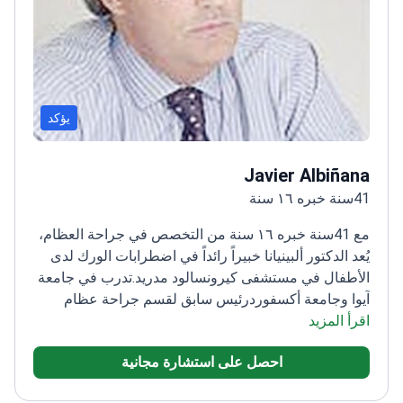
يؤكد
Javier Albiñana
41سنة خبره ١٦ سنة
مع 41سنة خبره ١٦ سنة من التخصص في جراحة العظام،
يُعد الدكتور ألبينيانا خبيراً رائداً في اضطرابات الورك لدى
الأطفال في مستشفى كيرونسالود مدريد.
تدرب في جامعة
آيوا وجامعة أكسفورد
رئيس سابق لقسم جراحة عظام
اقرأ المزيد
الأطفال في مستشفى لا باز
نشر أبحاثاً حول علاجات خلل
التنسج الوركي
متخصص في حالات الورك الخلقية وأورام
احصل على استشارة مجانية
العظام