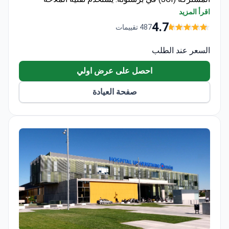
(resurfacing) طفيفة التوغل، والتي توفر متانة تزيد عن 25
4.7
487 تقييمات
عاماً. تبدأ التشخيصات من 100 يورو لفحص تعداد الدم،
وتبلغ تكلفة الاستشارة عبر الإنترنت حوالي 350 يورو.
السعر عند الطلب
تتراوح تكلفة حزمة جراحة إعادة تشكيل سطح الورك عادةً
احصل على عرض اولي
بين 22,000 و27,000 يورو، وتغطي العملية والإقامة في
المستشفى لمدة تصل إلى 5 أيام.
صفحة العيادة
Quironsalud Madrid