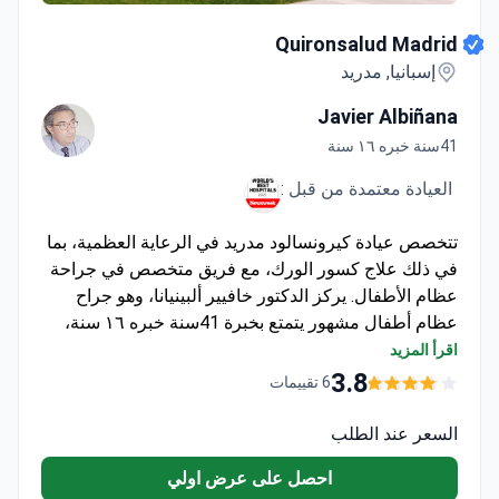
Quironsalud Madrid
إسبانيا, مدريد
Javier Albiñana
41سنة خبره ١٦ سنة
العيادة معتمدة من قبل :
تتخصص عيادة كيرونسالود مدريد في الرعاية العظمية، بما
في ذلك علاج كسور الورك، مع فريق متخصص في جراحة
عظام الأطفال. يركز الدكتور خافيير ألبينيانا، وهو جراح
عظام أطفال مشهور يتمتع بخبرة 41سنة خبره ١٦ سنة،
على خلل التنسج الوركي والتشوهات. تقدم العيادة
اقرأ المزيد
تشخيصات متقدمة وتدخلات جراحية لكسور الورك.
3.8
6 تقييمات
السعر عند الطلب
احصل على عرض اولي
صفحة العيادة