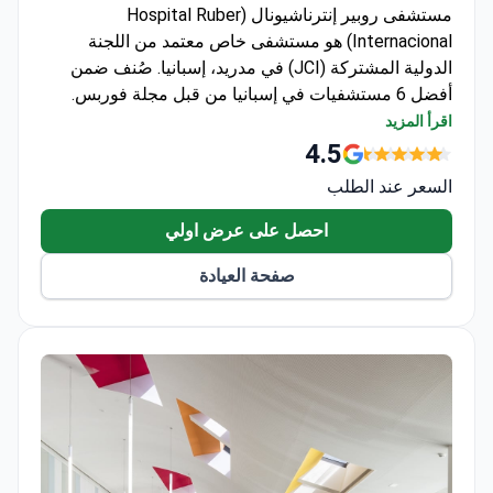
Internacional) هو مستشفى خاص معتمد من اللجنة
الدولية المشتركة (JCI) في مدريد، إسبانيا. صُنف ضمن
أفضل 6 مستشفيات في إسبانيا من قبل مجلة فوربس.
متخصص في جراحة الأعصاب، وجراحة العظام، وأمراض
اقرأ المزيد
القلب.
4.5
أجرى أكثر من 6,000 عملية جراحية و93,000 استشارة
السعر عند الطلب
في عام 2022 وحده.
مجهز بأجهزة Gamma Knife ICON، وCyberKnife، وDa
احصل على عرض اولي
Vinci Xi، وجهاز رنين مغناطيسي 3-Tesla.
صفحة العيادة
يعالج البالغين والأطفال، ويضم 108 غرف خاصة و15
جناحاً فاخراً.
حاصل على شهادات ISO 9001 وISO 14001 وISO
50001 لإدارة الجودة والبيئة.