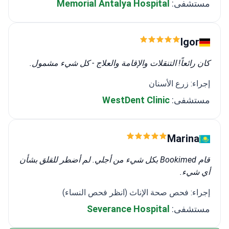
Igor
كان رائعاً! التنقلات والإقامة والعلاج - كل شيء مشمول.
إجراء: زرع الأسنان
مستشفى:
WestDent Clinic
Marina
قام Bookimed بكل شيء من أجلي. لم أضطر للقلق بشأن
أي شيء.
إجراء: فحص صحة الإناث (انظر فحص النساء)
مستشفى:
Severance Hospital
عرض المزيد من التفاصيل