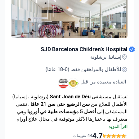
SJD Barcelona Children’s Hospital
SJD Barcelona Children’s Hospital
إسبانيا, برشلونة
للأطفال والمراهقين فقط (0-18 عامًا)
العيادة معتمدة من قبل :
تستقبل مستشفى
Sant Joan de Déu
(برشلونة ، إسبانيا)
الأطفال للعلاج من
سن الرضيع حتى سن 21 عامًا
. تنتمي
المستشفى إلى
أفضل 5 مؤسسات طبية في أوروبا
وهي
معترف بها باعتبارها الأكثر موثوقية في مجال علاج أورام
الأطفال. للمركز مختبر خاص به للطب الجزيئي حيث يتم
اقرأ المزيد
تطوير طرق علاجية مبتكرة.
4.7
44 تقييمات