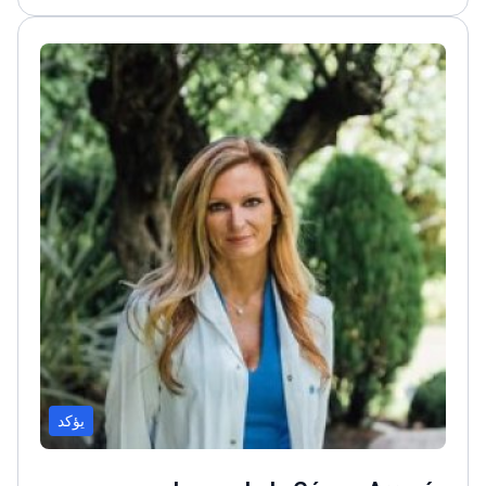
يؤكد
Inmaculada Gómez Arrayás