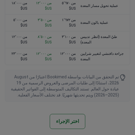
من ٥٬٦٧٠
من ١٢٬٠٠٠
من ١٨٬٠٠٠
عملية تحويل مسار المعدة
US$
US$
US$
من ١٬٦٧٢
من ٣٬٥٠٠
من ٥٬٠٠٠
عملية بالون المعدة
US$
US$
US$
طيّ المعدة (انظر. تدبيس
من ٣٬١٠٠
من ٨٬٥٠٠
من ١٢٬٠٠٠
المعدة)
US$
US$
US$
جراحة دافنشي لتغيير شرايين
من ١٢٬٠٠٠
من ١٢٬٠٠٠
من ٢٣٬٠٠٠
المعدة
US$
US$
US$
تم التحقق من البيانات بواسطة Bookimed اعتبارًا من August
2026، استنادًا إلى طلبات المرضى والعروض الرسمية من 19
عيادة حول العالم. تستند التكاليف المتوسطة إلى الفواتير الحقيقية
(2025–2026) ويتم تحديثها شهريًا. قد تختلف الأسعار الفعلية.
اختر الإجراء