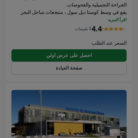
الجراحة التجميلية والفحوصات.
يقع في وسط كوستا ديل سول ، منتجعات ساحل البحر
الأبيض المتوسط.
اقرأ المزيد
يختار المرضى من وسط وشمال أوروبا Quirónsalud
4.4
5 تقييمات
Marbella للإجراءات.
السعر عند الطلب
احصل على عرض اولي
صفحة العيادة