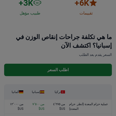
3
K+
6
K+
تقييمات
طبيب مؤهل
ما هي تكلفة جراحات إنقاص الوزن في
إسبانيا؟ اكتشف الآن
السعر يقدم بعد الطلب
اطلب السعر
تركيا
إسبانيا
ألمانيا
عملية حزام المعدة (انظر. حزام
من ٤٬٢٧٥
من ٧٬٥٠٠
من ١٢٬٠٠٠
المعدة)
US$
US$
US$