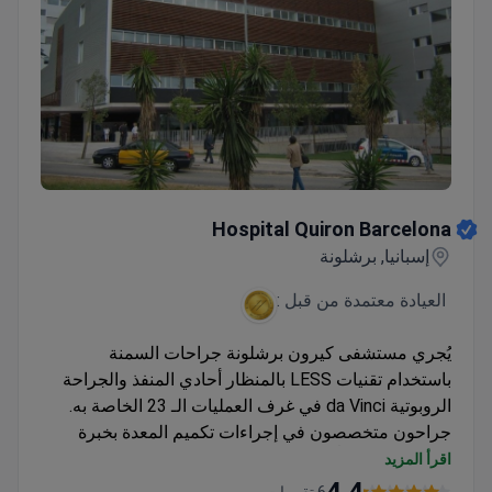
Hospital Quiron Barcelona
Hospital Quiron Barcelona
إسبانيا, برشلونة
العيادة معتمدة من قبل :
يُجري مستشفى كيرون برشلونة جراحات السمنة
باستخدام تقنيات LESS بالمنظار أحادي المنفذ والجراحة
الروبوتية da Vinci في غرف العمليات الـ 23 الخاصة به.
جراحون متخصصون في إجراءات تكميم المعدة بخبرة
تزيد عن 26 عاماً
اقرأ المزيد
منشأة معتمدة من JCI مع خطط علاج فردية
6 تقييمات