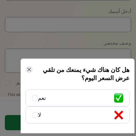
Phone
أدخل أسمك
WhatsApp
Viber
وصف مختصر
Telegram
هل كان هناك شيء يمنعك من تلقي
عرض السعر اليوم؟
أنا أوافق على
شروط الإستخدام
سياسة الخصوصية
وتلقي رسائل تسويق
قد تكون مهمة.
This site is protected by reCAPTCHA and the Google
Privacy Policy
and
نعم
Terms of Service
apply.
احصل على أفضل جراحات إنقاص الوزن خيار لميزانيتك في إسبانيا
لا
أرسل طلب
احصل على عرض مجاني مخصص