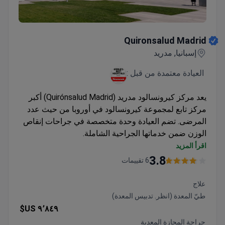
Quironsalud Madrid
Quironsalud Madrid
إسبانيا, مدريد
العيادة معتمدة من قبل :
يعد مركز كيرونسالود مدريد (Quirónsalud Madrid) أكبر
مركز تابع لمجموعة كيرونسالود في أوروبا من حيث عدد
المرضى. تضم العيادة وحدة متخصصة في جراحات إنقاص
الوزن ضمن خدماتها الجراحية الشاملة.
جزء من شبكة المستشفيات الخاصة الرائدة في إسبانيا
اقرأ المزيد
مع فرق جراحية متعددة التخصصات
3.8
6 تقييمات
تقدم إجراءات علاج السمنة المختلفة كجزء من
تخصصاتها الجراحية
علاج
مؤسسة تركز على الأبحاث مع فرص للمشاركة في
طيّ المعدة (انظر. تدبيس المعدة)
التجارب السريرية
٩٬٨٤٩ US$
جراحة المجازة المعدية