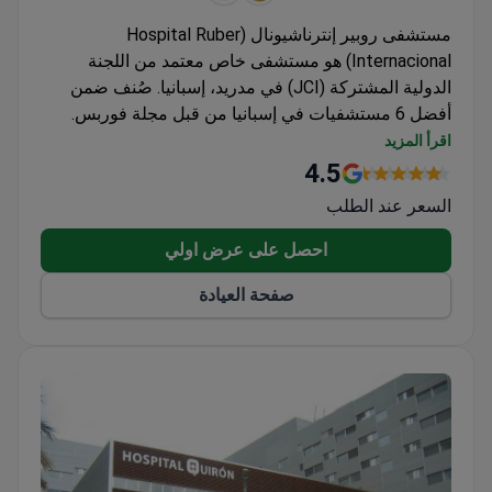
مستشفى روبير إنترناشيونال (Hospital Ruber
Internacional) هو مستشفى خاص معتمد من اللجنة
الدولية المشتركة (JCI) في مدريد، إسبانيا. صُنف ضمن
أفضل 6 مستشفيات في إسبانيا من قبل مجلة فوربس.
متخصص في جراحة الأعصاب، وجراحة العظام، وأمراض
اقرأ المزيد
القلب.
4.5
أجرى أكثر من 6,000 عملية جراحية و93,000 استشارة
السعر عند الطلب
في عام 2022 وحده.
مجهز بأجهزة Gamma Knife ICON، وCyberKnife، وDa
احصل على عرض اولي
Vinci Xi، وجهاز رنين مغناطيسي 3-Tesla.
صفحة العيادة
يعالج البالغين والأطفال، ويضم 108 غرف خاصة و15
جناحاً فاخراً.
حاصل على شهادات ISO 9001 وISO 14001 وISO
50001 لإدارة الجودة والبيئة.