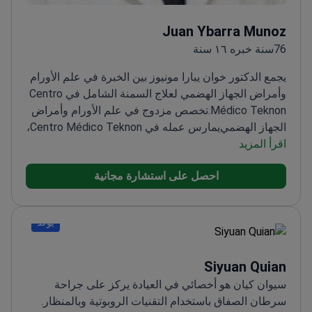
Juan Ybarra Munoz
76سنة خبره ١٦ سنة
يجمع الدكتور خوان يبارا مونيوز بين الخبرة في علم الأورام
وأمراض الجهاز الهضمي لعلاج السمنة الشامل في Centro
Médico Teknon.
تخصص مزدوج في علم الأورام وأمراض
الجهاز الهضمي
يمارس عمله في Centro Médico Teknon،
اقرأ المزيد
وهو مركز طبي رائد
يركز على خطط العلاج الشخصية
للسمنة
احصل على استشارة مجانية
يؤكد
Siyuan Quian
سيوان كيان هو أخصائي في العيادة يركز على جراحة
سرطان الصفاق باستخدام التقنيات الروبوتية وبالمنظار.