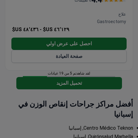
4.4
تشمل الباقات الإقامة في المستشفى والرعاية
الخارجية بعد الإجراء
علاج
تتوفر جراحات بمساعدة الروبوت لإجراءات دقيقة
Gastroectomy
لإنقاص الوزن
٤٨٬٤٣٦ US$
٤٦٬١٢٩ US$ -
احصل على عرض اولي
صفحة العيادة
لقد شاهدتم 5 من 19 عيادات
تحميل المزيد
أفضل مراكز جراحات إنقاص الوزن في
إسبانيا
Centro Médico Teknon, إسبانيا
Quirónsalud Marbella, إسبانيا