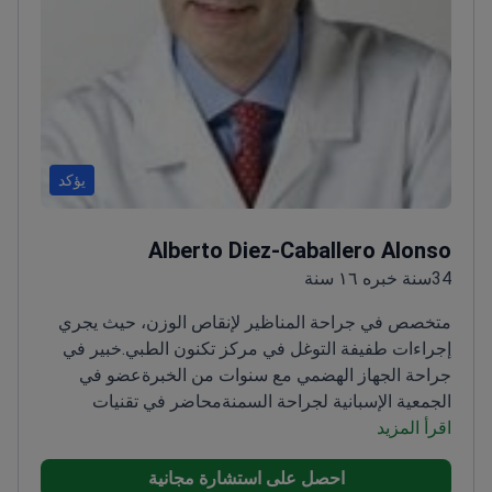
يؤكد
Alberto Diez-Caballero Alonso
34سنة خبره ١٦ سنة
متخصص في جراحة المناظير لإنقاص الوزن، حيث يجري
إجراءات طفيفة التوغل في مركز تكنون الطبي.
خبير في
جراحة الجهاز الهضمي مع سنوات من الخبرة
عضو في
الجمعية الإسبانية لجراحة السمنة
محاضر في تقنيات
اقرأ المزيد
المناظير في جامعة نافارا
عضو في الجمعية الأوروبية
لجراحة المناظير
احصل على استشارة مجانية