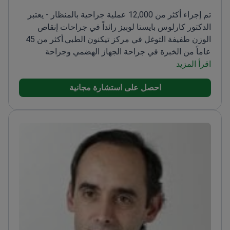
تم إجراء أكثر من 12,000 عملية جراحية بالمنظار - يعتبر
الدكتور كارلوس بايستا لوبيز رائداً في جراحات إنقاص
الوزن طفيفة التوغل في مركز تيكنون الطبي.
أكثر من 45
عاماً من الخبرة في جراحة الجهاز الهضمي وجراحة
السمنة
اقرأ المزيد
مدير مركز تميز معتمد من قبل الاتحاد الدولي
لجراحة السمنة (IFSO) للجراحة التمثيلية
متخصص في
احصل على استشارة مجانية
عمليات تحويل مسار المعدة وتكميم المعدة باستخدام
مساعدة روبوت دافنشي
مؤسس مركز الدكتور بايستا
للجراحة بالمنظار في برشلونة
يقوم بتدريب الجراحين في
جميع أنحاء العالم على تقنيات المنظار المتقدمة