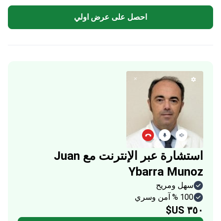
احصل على عرض اولي
استشارة عبر الإنترنت مع Juan
Ybarra Munoz
سهل ومريح
100 % آمن وسري
٣٥٠ US$