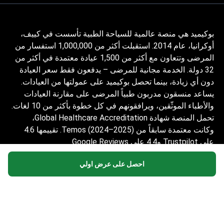
بوكيميد هي منصة عالمية للسياحة الطبية تأسست في كييف،
أوكرانيا، عام 2014. استقبلت أكثر من 1,000,000 استفسار من
المرضى وتتعاون مع أكثر من 1,500 عيادة معتمدة في أكثر من
32 دولة. الخدمة مجانية للمرضى – يدفعون فقط سعر العيادة
دون أي زيادة، بينما تحصل بوكيميد على عمولتها من العيادات.
يساعد منسقون مدربون طبياً المرضى على مقارنة العيادات
والأطباء الموثّقين، ويرافقونهم في كل خطوة بأكثر من 10 لغات.
تحمل المنصة شهادة Global Healthcare Accreditation،
وكانت معتمدة سابقاً من Temos (2024–2025). تقييمها 4.6
على Trustpilot و4.4 على Google Reviews.
المعلومات المقدمة على الموقع ليست دليلاً
احصل على عرض اولي
للعمل ولا ينبغي تفسيرها على أنها نصيحة طبية أو
توصية علاجية ولا تحل محل زيارة الطبيب.