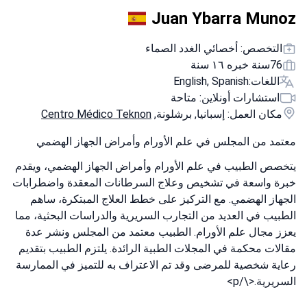
Juan Ybarra Munoz
التخصص: أخصائي الغدد الصماء
76سنة خبره ١٦ سنة
اللغات:
English, Spanish
استشارات أونلاين: متاحة
مكان العمل: إسبانيا, برشلونة,
Centro Médico Teknon
معتمد من المجلس في علم الأورام وأمراض الجهاز الهضمي
يتخصص الطبيب في علم الأورام وأمراض الجهاز الهضمي، ويقدم
خبرة واسعة في تشخيص وعلاج السرطانات المعقدة واضطرابات
الجهاز الهضمي. مع التركيز على خطط العلاج المبتكرة، ساهم
الطبيب في العديد من التجارب السريرية والدراسات البحثية، مما
يعزز مجال علم الأورام. الطبيب معتمد من المجلس ونشر عدة
مقالات محكمة في المجلات الطبية الرائدة. يلتزم الطبيب بتقديم
رعاية شخصية للمرضى وقد تم الاعتراف به للتميز في الممارسة
السريرية.<\/p>