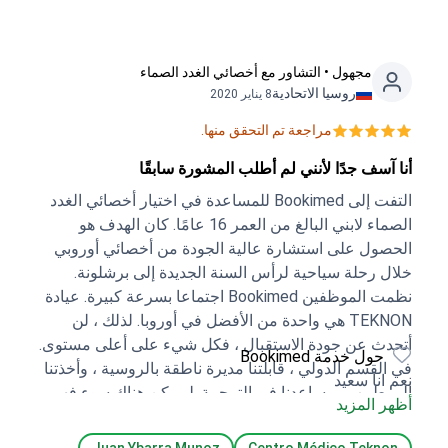
مجهول • التشاور مع أخصائي الغدد الصماء
روسيا الاتحادية
8 يناير 2020
مراجعة تم التحقق منها.
أنا آسف جدًا لأنني لم أطلب المشورة سابقًا
التفت إلى Bookimed للمساعدة في اختيار أخصائي الغدد
الصماء لابني البالغ من العمر 16 عامًا. كان الهدف هو
الحصول على استشارة عالية الجودة من أخصائي أوروبي
خلال رحلة سياحية لرأس السنة الجديدة إلى برشلونة.
نظمت الموظفين Bookimed اجتماعا بسرعة كبيرة. عيادة
TEKNON هي واحدة من الأفضل في أوروبا. لذلك ، لن
أتحدث عن جودة الاستقبال ، فكل شيء على أعلى مستوى.
حول خدمة Bookimed
في القسم الدولي ، قابلتنا مديرة ناطقة بالروسية ، وأخذتنا
نعم انا سعيد
إلى طبيب ، وساعدنا في الترجمة. لم يكن هناك سوء فهم
أظهر المزيد
مع الطبيب. من السابق لأوانه الحديث عن جودة العلاج. لكن
الطبيب أوضح أنه في إسبانيا لا يستخدمون هذا الدواء (فقط