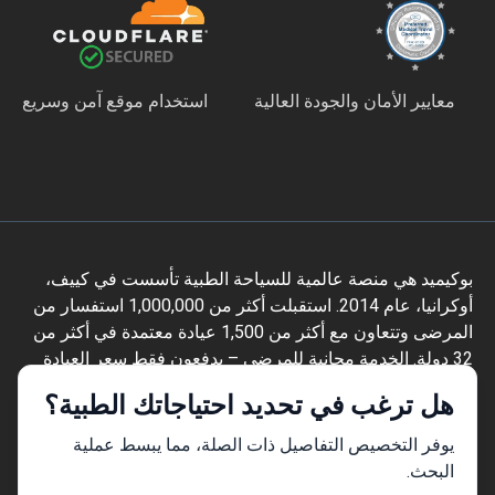
معايير الأمان والجودة العالية
استخدام موقع آمن وسريع
بوكيميد هي منصة عالمية للسياحة الطبية تأسست في كييف،
أوكرانيا، عام 2014. استقبلت أكثر من 1,000,000 استفسار من
المرضى وتتعاون مع أكثر من 1,500 عيادة معتمدة في أكثر من
32 دولة. الخدمة مجانية للمرضى – يدفعون فقط سعر العيادة
دون أي زيادة، بينما تحصل بوكيميد على عمولتها من العيادات.
هل ترغب في تحديد احتياجاتك الطبية؟
يساعد منسقون مدربون طبياً المرضى على مقارنة العيادات
والأطباء الموثّقين، ويرافقونهم في كل خطوة بأكثر من 10 لغات.
يوفر التخصيص التفاصيل ذات الصلة، مما يبسط عملية
تحمل المنصة شهادة Global Healthcare Accreditation، وكانت
البحث.
معتمدة سابقاً من Temos (2024–2025). تقييمها 4.6 على