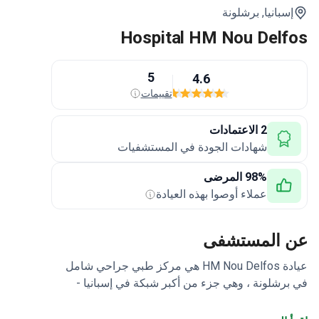
إسبانيا,
برشلونة
Hospital HM Nou Delfos
5
4.6
تقييمات
2 الاعتمادات
شهادات الجودة في المستشفيات
98% المرضى
عملاء أوصوا بهذه العيادة
عن المستشفى
عيادة HM Nou Delfos هي مركز طبي جراحي شامل
في برشلونة ، وهي جزء من أكبر شبكة في إسبانيا -
مستشفيات HM. HM Delfos متخصص في الجراحة
والأورام وجراحة العظام وأمراض القلب وأمراض النساء