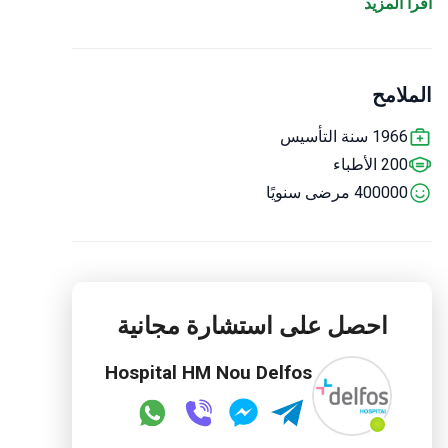
اقرأ المزيد
والمسالك البولية والأعصاب بما في ذلك تشخيص وعلاج
الصرع. العيادة مجهزة بأحدث الأجهزة للتشخيص والعلاج:
EOS لصور عالية الدقة للجهاز العضلي الهيكلي ، CT و
الملامح
MRI ، وحدتان للعلاج الإشعاعي للأورام بدون جراحة.
كما
أبرمت العيادة اتفاقية مع Institut Guttmann ، مستشفى
1966 سنة التأسيس
إعادة التأهيل العصبي مع JCI ، AQU Catalunya
200 الأطباء
وشهادات جودة ISO لإعادة التأهيل.
400000 مرضى سنويًا
احصل على استشارة مجانية
Hospital HM Nou Delfos