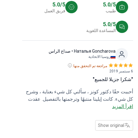
5.0/5
5.0/5
طبيب
فريق العمل
5.0/5
المساعدة اللغوية
Наталья Goncharova
• صداع الراس
روسيا الاتحادية
مراجعة تم التحقق منها.
6 سبتمبر 2019
"شكرا جزيلا للجميع"
أحببت حقًا دكتور كونز ، سألني كل شيء بعناية ، وشرح
كل شيء. كانت إيلينا منتبهًا وترجمتها بالتفصيل. عقدت
اقرأ المزيد
المشاورة في أجواء هادئة وودية. شكرا لكم جميعا جزيل
الشكر
Show original