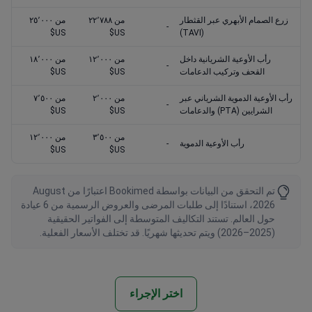
زرع الصمام الأبهري عبر القثطار
من ٢٢٬٧٨٨
من ٢٥٬٠٠٠
-
US$
US$
(TAVI)
رأب الأوعية الشريانية داخل
من ١٢٬٠٠٠
من ١٨٬٠٠٠
-
القحف وتركيب الدعامات
US$
US$
رأب الأوعية الدموية الشرياني عبر
من ٢٬٠٠٠
من ٧٬٥٠٠
-
الشرايين (PTA) والدعامات
US$
US$
من ٣٬٥٠٠
من ١٢٬٠٠٠
رأب الأوعية الدموية
-
US$
US$
تم التحقق من البيانات بواسطة Bookimed اعتبارًا من August
2026، استنادًا إلى طلبات المرضى والعروض الرسمية من 6 عيادة
حول العالم. تستند التكاليف المتوسطة إلى الفواتير الحقيقية
(2025–2026) ويتم تحديثها شهريًا. قد تختلف الأسعار الفعلية.
اختر الإجراء