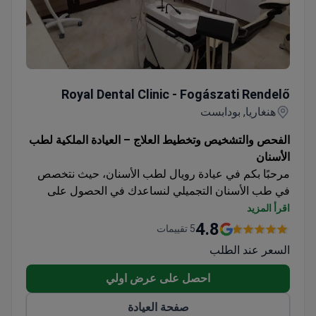
Royal Dental Clinic - Fogászati Rendelő
Royal Dental Clinic - Fogászati Rendelő
هنغاريا, بودابست
الفحص والتشخيص وتخطيط العلاج – العيادة الملكية لطب
الأسنان
مرحبًا بكم في عيادة رويال لطب الأسنان، حيث نتخصص
في طب الأسنان التجميلي لنساعدك في الحصول على
ابتسامة جميلة وصحية. تقدم عيادتنا مجموعة واسعة من
اقرأ المزيد
الخدمات، بما في ذلك الفحص والتشخيص، تنظيف الأسنان،
4.8
5 تقييمات
تبييض الأسنان، حشو الأسنان، علاج قناة الجذر، التيجان
السعر عند الطلب
والجسور، قلع الأسنان، زراعة الأسنان، تكبير العظام،
تجميل الوجه والشفاه، وتقويم الأسنان باستخدام
احصل على عرض اولي
Invisalign®. .
صفحة العيادة
سيقدم فريقنا من أطباء الأسنان ذوي الخبرة فحصًا