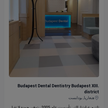
لتحديد موعدك وتجربة رعاية الأسنان الاستثنائية لدينا.
Budapest Dental Dentistry Budapest XIII. district
Budapest Dental Dentistry Budapest XIII.
district
هنغاريا, بودابست
تلتزم عيادتنا، التي تأسست عام 2005، بتوفير جودة لا تقبل