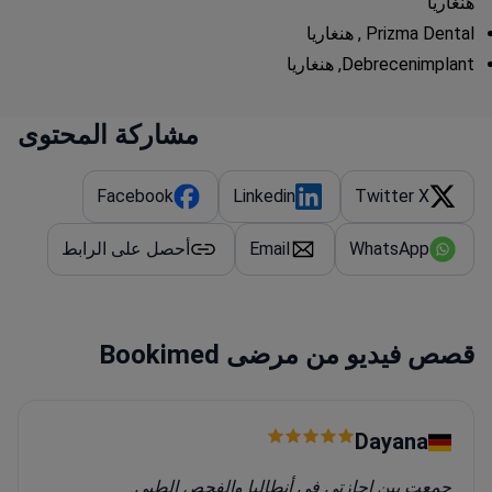
هنغاريا
لديكم وتقديم خطة العلاج.
كما نقدم أيضًا خيارات الإقامة على مسافة قريبة من
Prizma Dental , هنغاريا
عيادتنا، والتي تتراوح من فنادق وشقق من فئة ثلاث إلى
Debrecenimplant, هنغاريا
خمس نجوم. إذا اخترت السفر إلى ديبريسين لعلاج الأسنان،
يمكننا ترتيب خدمة الاستقبال في المطار وبدء علاجك في
مشاركة المحتوى
أقرب وقت ممكن.
في The Debrecenimplant، نستخدم أحدث التقنيات
والمواد عالية الجودة لضمان علاج آمن ومريح وبأسعار
Facebook
Linkedin
Twitter X
معقولة. اتصل بنا للحصول على الأشعة السينية البانورامية
للأسنان للحصول على خطة علاج مجانية دون أي التزام.
WhatsApp
Email
أحصل على الرابط
لا تدع الأسنان المفقودة تعيقك. يمكن لفريقنا ذو الخبرة أن
يستبدل الأسنان المفقودة بزراعة BOI®، حيث يقدم طقم
أسنان ثابت مؤقت من اليوم الأول وطقم أسنان دائم خلال
3-6 أيام. ثق بخبرتنا التي تزيد عن 50 عامًا ونهجنا الذي يركز
قصص فيديو من مرضى Bookimed
على المريض لإجراء عملية زراعة أسنان ناجحة.
Dayana
جمعت بين إجازتي في أنطاليا والفحص الطبي.