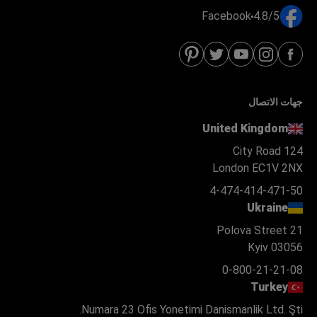
Facebook
4.8/5
جهات الاتصال
United Kingdom
124 City Road
London EC1V 2NX
4-474-414-471-50
Ukraine
Polova Street 21
Kyiv 03056
0-800-21-21-08
Turkey
Numara 23 Ofis Yonetimi Danismanlik Ltd. Şti.