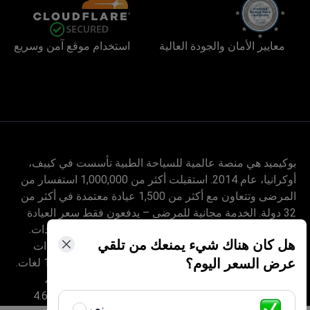
معايير الأمان والجودة العالية
استخدام موقع آمن وسريع
بوكيميد هي منصة عالمية للسياحة الطبية تأسست في كييف،
أوكرانيا، عام 2014. استقبلت أكثر من 1,000,000 استفسار من
المرضى وتتعاون مع أكثر من 1,500 عيادة معتمدة في أكثر من
32 دولة. الخدمة مجانية للمرضى – يدفعون فقط سعر العيادة
دون أي زيادة، بينما تحصل بوكيميد على عمولتها من العيادات.
هل كان هناك شيء يمنعك من تلقي
يساعد منسقون مدربون طبياً المرضى على مقارنة العيادات
عرض السعر اليوم؟
والأطباء الموثّقين، ويرافقونهم في كل خطوة بأكثر من 10 لغات.
تحمل المنصة شهادة Global Healthcare Accreditation،
وكانت معتمدة سابقاً من Temos (2024–2025). تقييمها 4.6
نعم