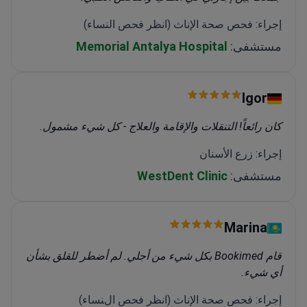
إجراء: فحص صحة الإناث (انظر فحص النساء)
مستشفى:
Memorial Antalya Hospital
Igor
كان رائعاً! التنقلات والإقامة والعلاج - كل شيء مشمول.
إجراء: زرع الأسنان
مستشفى:
WestDent Clinic
Marina
قام Bookimed بكل شيء من أجلي. لم أضطر للقلق بشأن
أي شيء.
إجراء: فحص صحة الإناث (انظر فحص النساء)