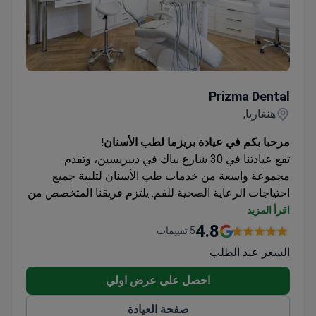
لا تتنازل عن صحة أسنانك. ثق بفريقنا من المحترفين في
بودابست لطب الأسنان. اتصل بنا اليوم للتشاور!
Prizma Dental
Prizma Dental
هنغاريا,
مرحبا بكم في عيادة بريزما لطب الأسنان!
تقع عيادتنا في 30 شارع بياك في ديبريسين، وتقدم
مجموعة واسعة من خدمات طب الأسنان لتلبية جميع
احتياجات الرعاية الصحية للفم. يلتزم فريقنا المتخصص من
أطباء الأسنان والموظفين بتوفير رعاية أسنان عالية الجودة
اقرأ المزيد
وشخصية.
4.8
5 تقييمات
في عيادة بريزما لطب الأسنان، ندرك أهمية إجراء
السعر عند الطلب
فحوصات أسنان منتظمة للأطفال. يتأكد طاقم طب
الأسنان الودود وذوي الخبرة لدينا من أن الأطفال يشعرون
احصل على عرض اولي
بالراحة والألفة مع بيئة طب الأسنان. نحن نقدم مجموعة
صفحة العيادة
من العلاجات بما في ذلك الإجراءات الترميمية وعلاجات