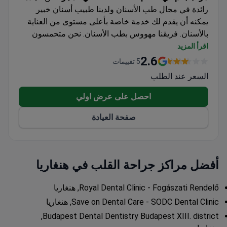
رائدة في مجال طب الأسنان ولدينا طبيب أسنان خبير
يمكنه أن يقدم لك خدمة خاصة بأعلى مستوى من العناية
بالأسنان. فريقنا مهووس بطب الأسنان. نحن متحمسون
لتقديم مجموعة واسعة من خدمات طب الأسنان لتلبية
اقرأ المزيد
احتياجاتك ورغباتك. نرغب في التأكد من أن كل مريض
2.6
5 تقييمات
يتمتع بتجربة كاملة عند زيارة عيادتنا.
السعر عند الطلب
تحت قيادة مقرنا الرئيسي في سويسرا، قمنا بتطوير
واختبار تقنيات مختلفة لأكثر من 15 عامًا. حاليًا، يخضع 99%
احصل على عرض اولي
من مرضانا لعملية زرع أسنان ويحصلون على طقم أسنان
صفحة العيادة
مؤقت في نفس اليوم، ويتم تثبيت طقم الأسنان النهائي
خلال 3-6 أيام. لذا، إذا كنت قلقًا بشأن أخذ أيام أو أسابيع
من الإجازة المرضية أو تحمل ألم طويل الأمد، فيمكنك
الاسترخاء الآن.
أفضل مراكز جراحة القلب في هنغاريا
في حالة وجود فجوات أو أطقم أسنان أكبر، فحتى الأسنان
التي لا يمكن حفظها لا تشكل عائقًا أمام وضع الزرع. يتم
Royal Dental Clinic - Fogászati Rendelő, هنغاريا
تثبيت عمليات الزرع بواسطة البنية الفوقية الاصطناعية،
Save on Dental Care - SODC Dental Clinic, هنغاريا
كما أن المعرفة الشاملة بأنسجة العظام وضغط المضغ
Budapest Dental Dentistry Budapest XIII. district,
ضرورية لإجراء ناجح. يسعدنا مناقشة أي أسئلة قد تكون