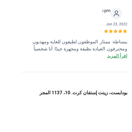
أوصي بشدة باختيارهم!
i pm
Jun 23, 2022
ببساطة: ممتاز. الموظفون لطيفون للغاية ومهذبون
ومحترفون. العيادة نظيفة ومجهزة جيدًا. أنا شخصياً
اقرأ المزيد
محظوظة بكوني مريضة لدى الدكتورة جوديت ديري.
شكرًا لكم.
بودابست، زينت إستفان كرت. 10، 1137 المجر