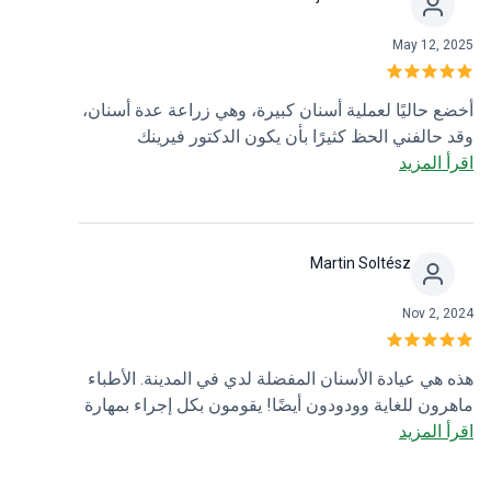
May 12, 2025
أخضع حاليًا لعملية أسنان كبيرة، وهي زراعة عدة أسنان،
وقد حالفني الحظ كثيرًا بأن يكون الدكتور فيرينك
اقرأ المزيد
غزيلمان هو طبيب أسناني. إنه محترف للغاية في تعامله
وصريح جدًا بشأن الإجراءات التي أواجهها. لا يزال أمامنا
طريق طويل لنقطعه، لكن لدي ثقة مطلقة في قدرته
على استعادة ابتسامتي. إن عدم الجرأة على الضحك في
Martin Soltész
المناسبات الاجتماعية بسبب فقدان أسناني أمر يقتل
الثقة بالنفس.
Nov 2, 2024
هذه هي عيادة الأسنان المفضلة لدي في المدينة. الأطباء
ماهرون للغاية وودودون أيضًا! يقومون بكل إجراء بمهارة
اقرأ المزيد
عالية وبأقل قدر من الألم بعد ذلك! عملية الشفاء أسرع
أيضًا بفضل احترافيتهم. أنا أثق بهم تمامًا في كل ما يتعلق
بصحة الأسنان! لقد كسبوا ثقتي، وسيكسبون ثقتكم أيضًا!