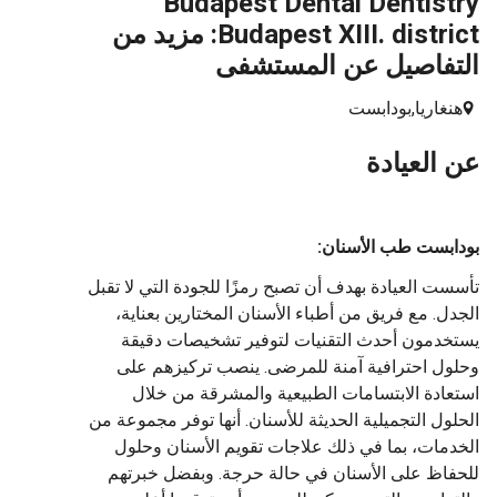
Budapest Dental Dentistry
Budapest XIII. district: مزيد من
التفاصيل عن المستشفى
هنغاريا,
بودابست
عن العيادة
بودابست طب الأسنان:
تأسست العيادة بهدف أن تصبح رمزًا للجودة التي لا تقبل
الجدل. مع فريق من أطباء الأسنان المختارين بعناية،
يستخدمون أحدث التقنيات لتوفير تشخيصات دقيقة
وحلول احترافية آمنة للمرضى. ينصب تركيزهم على
استعادة الابتسامات الطبيعية والمشرقة من خلال
الحلول التجميلية الحديثة للأسنان. أنها توفر مجموعة من
الخدمات، بما في ذلك علاجات تقويم الأسنان وحلول
للحفاظ على الأسنان في حالة حرجة. وبفضل خبرتهم