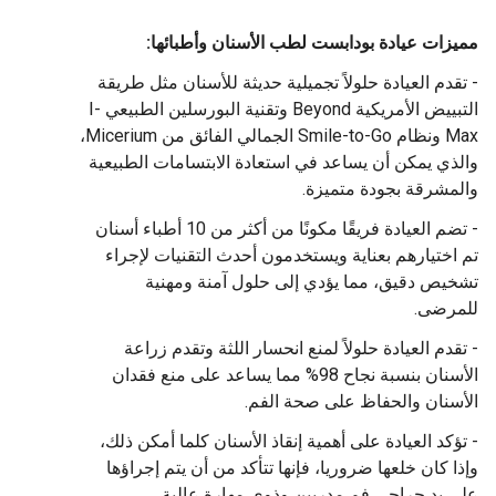
مميزات عيادة بودابست لطب الأسنان وأطبائها:
- تقدم العيادة حلولاً تجميلية حديثة للأسنان مثل طريقة
التبييض الأمريكية Beyond وتقنية البورسلين الطبيعي I-
Max ونظام Smile-to-Go الجمالي الفائق من Micerium،
والذي يمكن أن يساعد في استعادة الابتسامات الطبيعية
والمشرقة بجودة متميزة.
- تضم العيادة فريقًا مكونًا من أكثر من 10 أطباء أسنان
تم اختيارهم بعناية ويستخدمون أحدث التقنيات لإجراء
تشخيص دقيق، مما يؤدي إلى حلول آمنة ومهنية
للمرضى.
- تقدم العيادة حلولاً لمنع انحسار اللثة وتقدم زراعة
الأسنان بنسبة نجاح 98% مما يساعد على منع فقدان
الأسنان والحفاظ على صحة الفم.
- تؤكد العيادة على أهمية إنقاذ الأسنان كلما أمكن ذلك،
وإذا كان خلعها ضروريا، فإنها تتأكد من أن يتم إجراؤها
على يد جراحي فم مدربين وذوي مهارة عالية.