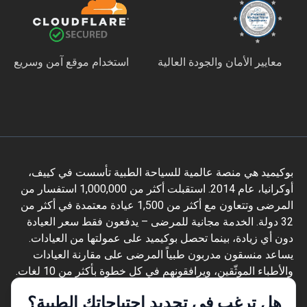
معايير الأمان والجودة العالية
استخدام موقع آمن وسريع
بوكيميد هي منصة عالمية للسياحة الطبية تأسست في كييف،
أوكرانيا، عام 2014. استقبلت أكثر من 1,000,000 استفسار من
المرضى وتتعاون مع أكثر من 1,500 عيادة معتمدة في أكثر من
32 دولة. الخدمة مجانية للمرضى – يدفعون فقط سعر العيادة
دون أي زيادة، بينما تحصل بوكيميد على عمولتها من العيادات.
يساعد منسقون مدربون طبياً المرضى على مقارنة العيادات
والأطباء الموثّقين، ويرافقونهم في كل خطوة بأكثر من 10 لغات.
تحمل المنصة شهادة Global Healthcare Accreditation، وكانت
هل ترغب في تحديد احتياجاتك الطبية؟
معتمدة سابقاً من Temos (2024–2025). تقييمها 4.6 على