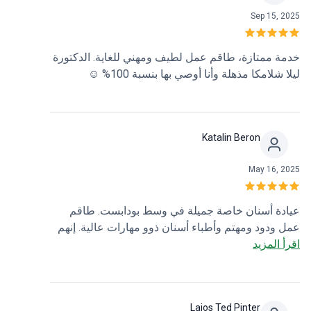
Sep 15, 2025
خدمة ممتازة، طاقم عمل لطيف ومهني للغاية. الدكتورة
ليلا شلامكا مذهلة وأنا أوصي بها بنسبة 100% ☺️
Katalin Beron
May 16, 2025
عيادة أسنان خاصة جميلة في وسط بودابست. طاقم
عمل ودود ومهتم وأطباء أسنان ذوو مهارات عالية. إنهم
اقرأ المزيد
يلبيون مجموعة واسعة من احتياجات العلاج. أوصيت بها
لبعض الأصدقاء وقد حظوا جميعًا بتجربة رائعة هنا أيضًا.
Lajos Ted Pinter