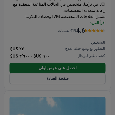
JCI في تركيا، متخصص في الحالات المناعية المعقدة مع
رعاية متعددة التخصصات.
تشمل العلاجات المتخصصة IVIG وفصادة البلازما
لاضطرابات المناعة الذاتية
اقرأ المزيد
تشخيص شامل مع تخطيط كهربية الدماغ (EEG)،
4.6
419 تقييمات
والرنين المغناطيسي للدماغ، واختبارات الروماتيزم
نسبة نجاح 90% في إجراءات زراعة الأعضاء
التشخيص
نهج متعدد التخصصات يجمع بين خبرات طب الأعصاب
التشاور مع وضع خطة العلاج
٢٢٠ US$
والروماتيزم والأمراض المعدية
كشف طبي للرجال
٦٠٠ US$ -
٣٬٩٠٠ US$
احصل على عرض اولي
صفحة العيادة