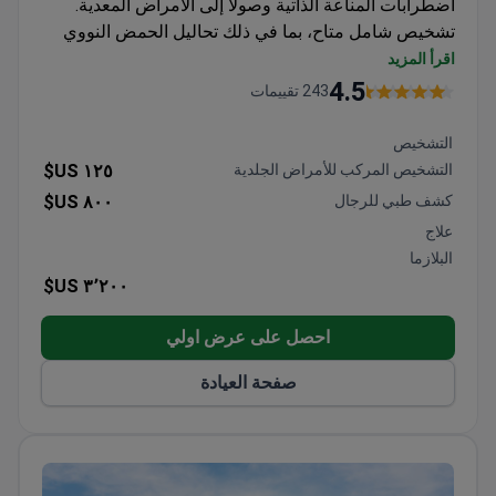
اضطرابات المناعة الذاتية وصولاً إلى الأمراض المعدية.
تشخيص شامل متاح، بما في ذلك تحاليل الحمض النووي
الريبي (RNA) لفيروس نقص المناعة البشرية والتهاب
اقرأ المزيد
الكبد
4.5
243 تقييمات
تقييمات عصبية متخصصة لحالات مثل الوهن العضلي
الوبيل
التشخيص
خبرة في الأمراض الجلدية لعلاج التهاب الأوعية الدموية
التشخيص المركب للأمراض الجلدية
١٢٥ US$
والحالات الجلدية المناعية المرتبطة بها
كشف طبي للرجال
٨٠٠ US$
علاج
البلازما
٣٬٢٠٠ US$
احصل على عرض اولي
صفحة العيادة