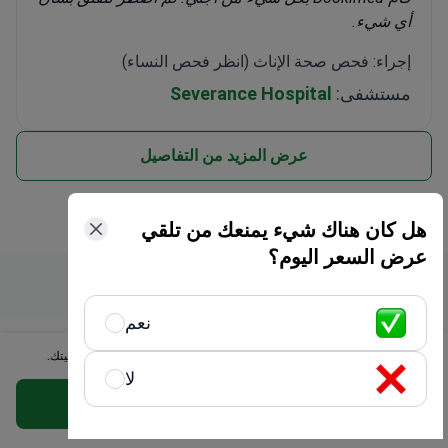
أي شيء.
إجراء: فحص صحة الإناث (انظر فحص النساء)
مستشفى:
Severance Hospital
عرض المزيد من التفاصيل
هل كان هناك شيء يمنعك من تلقي
عرض السعر اليوم؟
محدث: 06/30/2025
نعم
تأليف
احصل على أفضل خيار لـ أمراض المناعة والحساسية الذي يناسب ميزانيتك.
لا
احصل على عرض مجاني مخصص
Anna Leonova