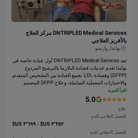
DNTRIPLED Medical Services مركز العلاج بالأفريز العلاجي
DNTRIPLED Medical Services مركز العلاج
بالأفريز العلاجي
بولندا, وارسو
تعد DNTRIPLED Medical Services أول عيادة خاصة في
بولندا تقدم خدمات فصادة البلازما بالترشيح المزدوج
(DFPP) وفصادة LDL. تجمع العيادة بين التشخيص المتقدم،
والاختبارات المعملية الشاملة، وعلاج DFPP المصمم
خصيصًا لكل مريض. كما تعمل العيادة كموزع متخصص
اقرأ المزيد
لمعدات وفلاتر الفصادة، وتعمل مباشرة مع الشركات
5.0
المصنعة الدولية، مما يضمن الوصول إلى أحدث التقنيات
علاج
والأنظمة المتميزة وبروتوكولات العلاج الحديثة. يزور العيادة
الفصل العلاجي للدم
في الغالب مرضى من أوروبا ودول الكومنولث، بالإضافة
٣٬٦٩٩ US$
٣٬٣٥٢ US$ -
إلى الولايات المتحدة وكندا وأستراليا.
الفصل الانتقائي للدم