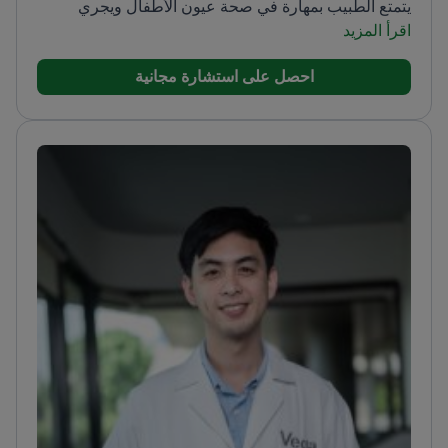
يتمتع الطبيب بمهارة في صحة عيون الأطفال ويجري
اقرأ المزيد
فحوصات شاملة للعين.<\/p>
تخرج الطبيب من كلية الطب
في إسطنبول وأكمل تخصصه في مستشفى تدريب وأبحاث
احصل على استشارة مجانية
العيون في بيوغلو. الطبيب عضو في الجمعية الطبية
التركية، وجمعية طب العيون التركية، والجمعية الأوروبية
لجراحي الساد والانكسار.<\/p>