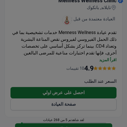
Menness Wellness Clinic
تايلاند, بانكوك
العيادة معتمدة من قبل :
تقدم عيادة Menness Wellness خدمات تشخيصية بما في
ذلك الحمل الفيروسي لفيروس نقص المناعة البشرية
وتعداد CD4. بينما تركز بشكل أساسي على تخصصات
أخرى، فإنها تقدم اختبارات مناعية للمرضى البالغين.
تشخيص فيروس نقص المناعة البشرية متاح مع خيارات
اقرأ المزيد
اختبار شاملة
4.9
10 تقييمات
باقات أدوية PrEP مع مراقبة الدم المشمولة
اعتماد الكلية الملكية للجراحين في تايلاند لمعايير الجودة
السعر عند الطلب
احصل على عرض اولي
صفحة العيادة
لقد شاهدتم 5 من 268 عيادات