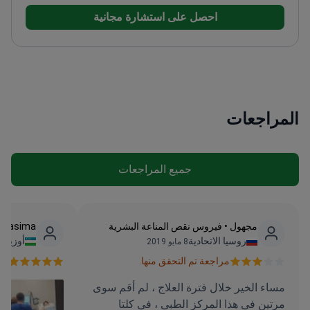
مؤتمرات دولية حول الخلايا الجذعية والطب التجديدي
أكثر
احصل على استشارة مجانية
من 10 سنوات من الخبرة في الطب التجديدي
المراجعات
جميع المراجعات
مجهول • فيروس نقص المناعة البشرية
Rasima • العلاج من الإدمان
روسيا الاتحادية
أوزبكس
8 مايو 2019
مراجعة تم التحقق منها.
مرا
مساء الخير خلال فترة العلاج ، لم أقم سوى
مرتين في هذا المركز الطبي ، في كلتا