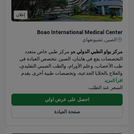
إعلان
Boao International Medical Center
Boao International Medical Center
الصين, تشيونغهاي
مركز بواو الطبي الدولي
هو مركز طبي خاص متعدد
التخصصات يقع في هاينان، الصين. تتخصص العيادة في
طب الأعصاب، وعلم الأورام، والطب الصيني التقليدي،
والعلاج بالخلايا الجذعية، وتخصصات طبية أخرى. يقدم
المركز الرعاية للبالغين والأطفال على حد سواء. يتلقى
اقرأ المزيد
السعر عند الطلب
أكثر من 20,000 مريض العلاج في المركز كل عام. ترحب
العيادة بالمرضى الدوليين، وخاصة من أوروبا ودول
احصل على عرض اولي
الكومنولث وأفريقيا وآسيا.
صفحة العيادة