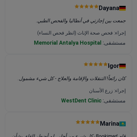
Dayana
جمعت بين إجازتي في أنطاليا والفحص الطبي.
إجراء: فحص صحة الإناث (انظر فحص النساء)
مستشفى:
Memorial Antalya Hospital
Igor
كان رائعاً! التنقلات والإقامة والعلاج - كل شيء مشمول.
إجراء: زرع الأسنان
مستشفى:
WestDent Clinic
Marina
قام Bookimed بكل شيء من أجلي. لم أضطر للقلق بشأن