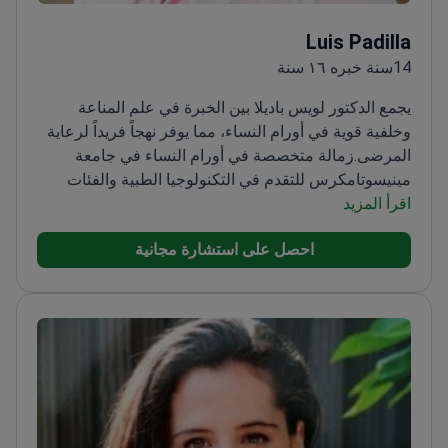
Luis Padilla
14سنة خبره ١٦ سنة
يجمع الدكتور لويس باديلا بين الخبرة في علم المناعة
وخلفية قوية في أورام النساء، مما يوفر نهجاً فريداً لرعاية
المرضى.
زمالة متخصصة في أورام النساء في جامعة
مينيسوتا
مكرس للتقدم في التكنولوجيا الطبية والفئات
اقرأ المزيد
السكانية المحرومة
حائز على جائزة اختيار الجمهور وجائزة
الأشخاص الذين يعيشون مع السرطان
عضو في المجلس
احصل على استشارة مجانية
الاستشاري الوطني لـ NHSC