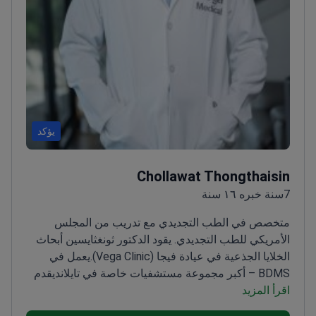
يؤكد
Chollawat Thongthaisin
7سنة خبره ١٦ سنة
متخصص في الطب التجديدي مع تدريب من المجلس
الأمريكي للطب التجديدي. يقود الدكتور ثونغثايسين أبحاث
الخلايا الجذعية في عيادة فيجا (Vega Clinic).
يعمل في
BDMS – أكبر مجموعة مستشفيات خاصة في تايلاند
يقدم
اقرأ المزيد
استشارات خبيرة في الطب التجديدي
تدرب في تخصص
الأشعة في مستشفى ثاماسات
يركز على مكافحة