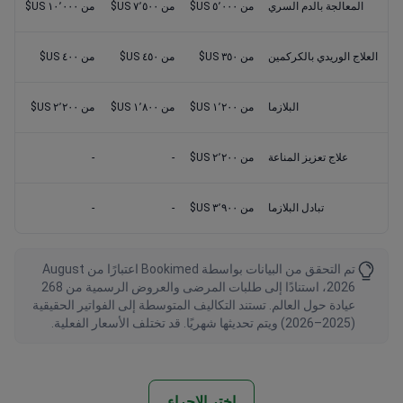
المعالجة بالدم السري
من ٥٬٠٠٠ US$
من ٧٬٥٠٠ US$
من ١٠٬٠٠٠ US$
العلاج الوريدي بالكركمين
من ٣٥٠ US$
من ٤٥٠ US$
من ٤٠٠ US$
البلازما
من ١٬٢٠٠ US$
من ١٬٨٠٠ US$
من ٢٬٢٠٠ US$
علاج تعزيز المناعة
من ٢٬٢٠٠ US$
-
-
تبادل البلازما
من ٣٬٩٠٠ US$
-
-
تم التحقق من البيانات بواسطة Bookimed اعتبارًا من August
2026، استنادًا إلى طلبات المرضى والعروض الرسمية من 268
عيادة حول العالم. تستند التكاليف المتوسطة إلى الفواتير الحقيقية
(2025–2026) ويتم تحديثها شهريًا. قد تختلف الأسعار الفعلية.
اختر الإجراء