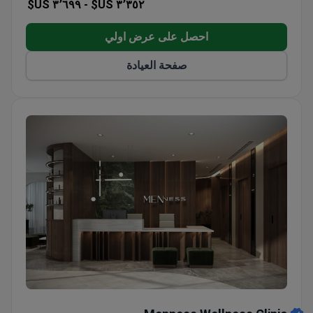
٣٬٦٩٩ US$
٣٬٣٥٢ US$ -
احصل على عرض اولي
صفحة العيادة
Menness Wellness Clinic