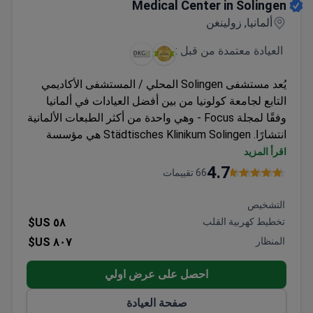
Medical Center in Solingen
ألمانيا, زولينغن
العيادة معتمدة من قبل :
يُعد مستشفى Solingen المحلي / المستشفى الأكاديمي
التابع لجامعة كولونيا من بين أفضل العيادات في ألمانيا
وفقًا لمجلة Focus - وهي واحدة من أكثر الطبعات الألمانية
انتشارًا. Städtisches Klinikum Solingen هي مؤسسة
طبية معتمدة تعالج أكثر من 60.000 مريض سنويًا.
اقرأ المزيد
4.7
66 تقييمات
التشخيص
تخطيط كهربية القلب
٥٨ US$
المنظار
٨٠٧ US$
احصل على عرض اولي
صفحة العيادة