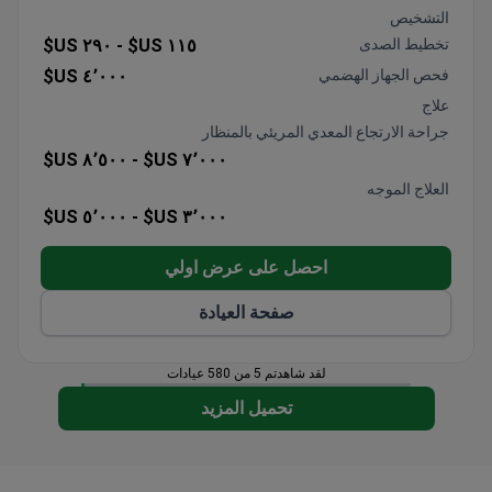
تتراوح الإجراءات من إزالة الزوائد اللحمية إلى عمليات
التشخيص
زراعة الكبد المعقدة
تخطيط الصدى
١١٥ US$ -
٢٩٠ US$
رعاية متعددة التخصصات مع أخصائيي الجهاز الهضمي
فحص الجهاز الهضمي
٤٬٠٠٠ US$
والجراحة
علاج
باقات شاملة مع التشخيص والجراحة ودعم التعافي
جراحة الارتجاع المعدي المريئي بالمنظار
٨٬٥٠٠ US$
٧٬٠٠٠ US$ -
العلاج الموجه
٥٬٠٠٠ US$
٣٬٠٠٠ US$ -
احصل على عرض اولي
صفحة العيادة
لقد شاهدتم 5 من 580 عيادات
تحميل المزيد