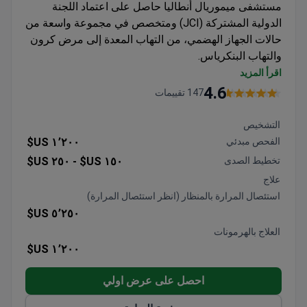
مستشفى ميموريال أنطاليا حاصل على اعتماد اللجنة
الدولية المشتركة (JCI) ومتخصص في مجموعة واسعة من
حالات الجهاز الهضمي، من التهاب المعدة إلى مرض كرون
والتهاب البنكرياس.
أجرى الجراحون أكثر من 1100 عملية استئصال للمعدة
اقرأ المزيد
و900 إجراء للمرارة بالمنظار
4.6
147 تقييمات
يقدم تشخيصات شاملة بما في ذلك التنظير الداخلي،
وتنظير القولون، والموجات فوق الصوتية بالمنظار
التشخيص
نهج فريق متعدد التخصصات للحالات المعقدة مثل
الفحص مبدئي
١٬٢٠٠ US$
التهاب البنكرياس المزمن
تخطيط الصدى
١٥٠ US$ -
٢٥٠ US$
يتوفر مسرع خطي TrueBeam STx لتقييمات تشخيصية
علاج
دقيقة
استئصال المرارة بالمنظار (انظر استئصال المرارة)
٥٬٢٥٠ US$
العلاج بالهرمونات
١٬٢٠٠ US$
احصل على عرض اولي