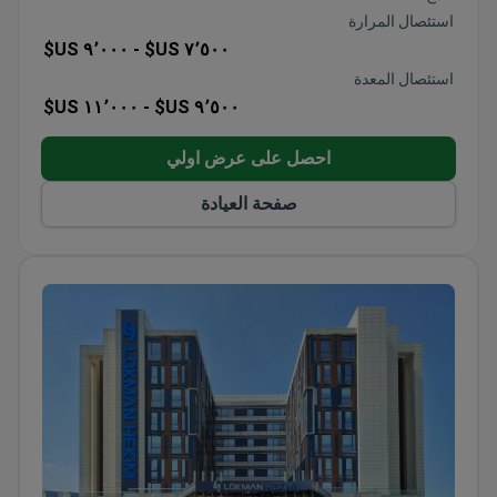
نهج متعدد التخصصات يجمع بين أمراض الجهاز الهضمي
استئصال المرارة
والمناعة لحالات مرض التهاب الأمعاء (IBD)
٩٬٠٠٠ US$
٧٬٥٠٠ US$ -
استئصال المعدة
١١٬٠٠٠ US$
٩٬٥٠٠ US$ -
احصل على عرض اولي
صفحة العيادة