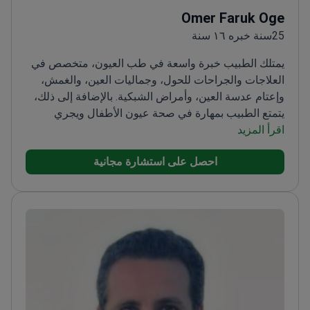
Omer Faruk Oge
25سنة خبره ١٦ سنة
يمتلك الطبيب خبرة واسعة في طب العيون، متخصص في
العلاجات والجراحات للحول، وجماليات العين، والغمش،
وإعتام عدسة العين، وأمراض الشبكية. بالإضافة إلى ذلك،
يتمتع الطبيب بمهارة في صحة عيون الأطفال ويجري
اقرأ المزيد
فحوصات شاملة للعين.<\/p>
تخرج الطبيب من كلية الطب
في إسطنبول وأكمل تخصصه في مستشفى تدريب وأبحاث
احصل على استشارة مجانية
العيون في بيوغلو. الطبيب عضو في الجمعية الطبية
التركية، وجمعية طب العيون التركية، والجمعية الأوروبية
لجراحي الساد والانكسار.<\/p>