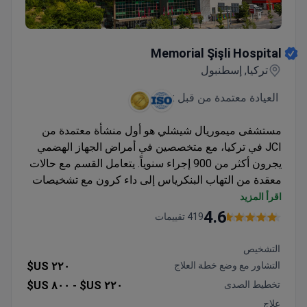
Memorial Şişli Hospital
Memorial Şişli Hospital
تركيا, إسطنبول
العيادة معتمدة من قبل :
مستشفى ميموريال شيشلي هو أول منشأة معتمدة من
JCI في تركيا، مع متخصصين في أمراض الجهاز الهضمي
يجرون أكثر من 900 إجراء سنوياً. يتعامل القسم مع حالات
معقدة من التهاب البنكرياس إلى داء كرون مع تشخيصات
شاملة.
اقرأ المزيد
تشمل التشخيصات فحوصات MRCP، والتصوير
4.6
419 تقييمات
بالموجات فوق الصوتية بالمنظار (EUS)، وتنظير القولون
مع أخذ خزعة
التشخيص
يجري المتخصصون إجراءات بالمنظار وبمساعدة
التشاور مع وضع خطة العلاج
٢٢٠ US$
الروبوت باستخدام تقنية دا فينشي
تخطيط الصدى
٢٢٠ US$ -
٨٠٠ US$
يقدم زراعة الكبد بنسبة نجاح 90%
علاج