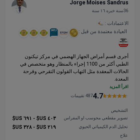
Jorge Moises Sandrus
36سنة خبره ١٦ سنة
الاعتمادات :
العيادة معتمدة من قبل :
أجرى قسم أمراض الجهاز الهضمي في مركز تيكنون
الطبي أكثر من 1100 إجراء بالمنظار وهو متخصص في
الحالات المعقدة مثل التهاب القولون التقرحي وقرحة
المعدة.
منشأة معتمدة من اللجنة الدولية المشتركة (JCI) مع
اقرأ المزيد
تشخيص FibroScan وتقنيات تنظير متقدمة
4.7
487 تقييمات
متخصص في استئصال المرارة بالمنظار، وعملية نيسن
لثني قاع المعدة، وإجراءات استئصال المريء
التشخيص
تشخيص شامل يشمل تنظير المعدة مع أخذ خزعة
تصوير مقطعي محوسب او المفراس
٤٠٣ US$ -
٦٩١ US$
ومراقبة درجة الحموضة
تحليل الدم الكيميائي الحيوي
٢١٩ US$ -
٣٢٨ US$
خطط علاج مخصصة لحالات الجهاز الهضمي المزمنة
علاج