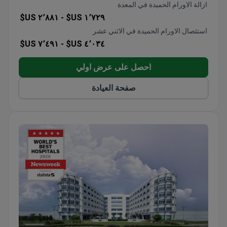
ازالة الاورام الحميدة في المعدة
٢٬٨٨١ US$
١٬٧٢٩ US$ -
استئصال الاورام الحميدة في الاثني عشر
٧٬٤٩١ US$
٤٬٠٣٤ US$ -
احصل على عرض اولي
صفحة العيادة