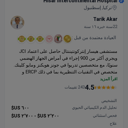
Hisar Intercontinental Hospital
تركيا, إسطنبول
Tarik Akar
22سنة خبره ١٦ سنة
العيادة معتمدة من قبل :
مستشفى هيسار إنتركونتيننتال حاصل على اعتماد JCI
ويجري أكثر من 900 إجراء في أمراض الجهاز الهضمي
سنويًا، مع متخصصين تدربوا في جونز هوبكنز ومايو كلينك.
متخصص في التقنيات التنظيرية بما في ذلك ERCP و
ESD و POEM و EMR لحالات مثل مريء باريت
اقرأ المزيد
والارتجاع المعدي المريئي (GERD)
4.5
243 تقييمات
يستخدم تشخيصات متقدمة مع تصوير MR-LINAC بقوة
1.5 تسلا
التشخيص
يقدم باقات شاملة تغطي الإجراءات والإقامة في
تحليل الدم الكيميائي الحيوي
٦٠٠ US$
المستشفى والتنقلات
فحص استثنائي
٢٬٢٠٠ US$ -
٢٬٧٠٠ US$
قسم مخصص لأمراض الجهاز الهضمي والكبد للحالات
علاج
المعقدة