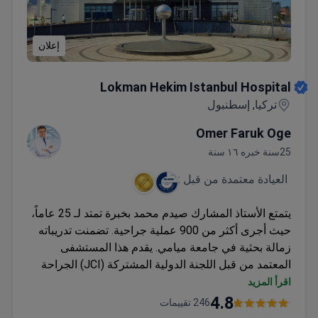
إعلان
Lokman Hekim Istanbul Hospital
Lokman Hekim Istanbul Hospital
تركيا, إسطنبول
Omer Faruk Oge
25سنة خبره ١٦ سنة
العيادة معتمدة من قبل :
يتمتع الأستاذ المشارك صيدم محمد بخبرة تمتد لـ 25 عاماً،
حيث أجرى أكثر من 900 عملية جراحية. تضمنت تدريباته
زمالة بحثية في جامعة ميامي. يقدم هذا المستشفى
المعتمد من قبل اللجنة الدولية المشتركة (JCI) الجراحة
بالمنظار باستخدام أحدث التقنيات الجراحية. قد تبلغ تكلفة
اقرأ المزيد
الفحوصات التشخيصية قبل العملية، مثل الأشعة
4.8
246 تقييمات
المقطعية، حوالي 350-550 دولاراً أمريكياً. تبلغ تكلفة