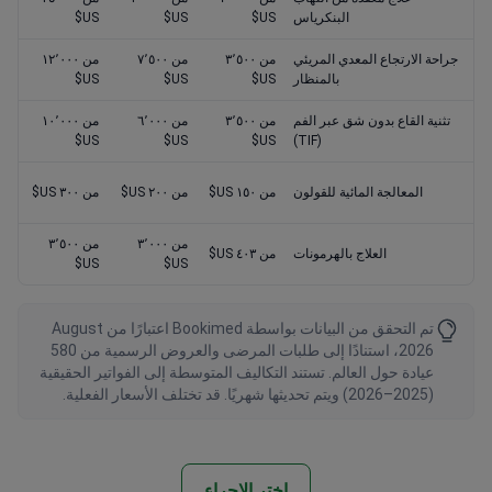
البنكرياس
US$
US$
US$
جراحة الارتجاع المعدي المريئي
من ٣٬٥٠٠
من ٧٬٥٠٠
من ١٢٬٠٠٠
بالمنظار
US$
US$
US$
تثنية القاع بدون شق عبر الفم
من ٣٬٥٠٠
من ٦٬٠٠٠
من ١٠٬٠٠٠
US$
US$
US$
(TIF)
المعالجة المائية للقولون
من ١٥٠ US$
من ٢٠٠ US$
من ٣٠٠ US$
من ٣٬٠٠٠
من ٣٬٥٠٠
العلاج بالهرمونات
من ٤٠٣ US$
US$
US$
تم التحقق من البيانات بواسطة Bookimed اعتبارًا من August
2026، استنادًا إلى طلبات المرضى والعروض الرسمية من 580
عيادة حول العالم. تستند التكاليف المتوسطة إلى الفواتير الحقيقية
(2025–2026) ويتم تحديثها شهريًا. قد تختلف الأسعار الفعلية.
اختر الإجراء