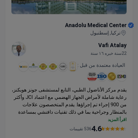
Anadolu Medical Center
Anadolu Medical Center
تركيا, إسطنبول
Vafi Atalay
22سنة خبره ١٦ سنة
العيادة معتمدة من قبل :
يقدم مركز الأناضول الطبي، التابع لمستشفى جونز هوبكنز،
رعاية شاملة لأمراض الجهاز الهضمي مع اعتماد JCI وأكثر
من 900 إجراء تم إجراؤها. يقدم المتخصصون علاجات
بالمنظار وجراحية بما في ذلك تقنيات دافنشي بمساعدة
الروبوت.
اقرأ المزيد
تشمل التشخيصات تنظير المعدة، وتنظير القولون،
4.6
536 تقييمات
والتصوير المتقدم مثل PET-CT