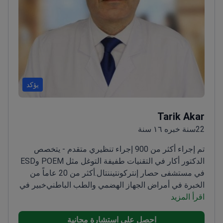
يؤكد
Tarik Akar
22سنة خبره ١٦ سنة
تم إجراء أكثر من 900 إجراء تنظيري متقدم - يتخصص
الدكتور أكار في التقنيات طفيفة التوغل مثل POEM وESD
في مستشفى حصار إنتركونتيننتال.
أكثر من 20 عاماً من
الخبرة في أمراض الجهاز الهضمي والطب الباطني
خبير في
اقرأ المزيد
تصوير البنكرياس والقنوات الصفراوية بالتنظير الباطني
بالطريق الراجع (ERCP) لعلاجات القنوات الصفراوية،
احصل على استشارة مجانية
والتشريح تحت المخاطي بالتنظير (ESD) للسرطانات في