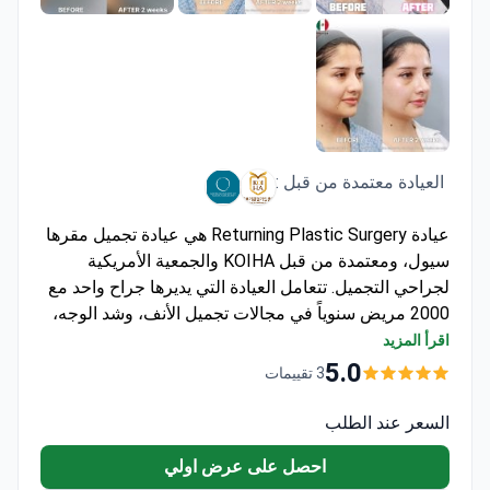
العيادة معتمدة من قبل :
عيادة Returning Plastic Surgery هي عيادة تجميل مقرها
سيول، ومعتمدة من قبل KOIHA والجمعية الأمريكية
لجراحي التجميل. تتعامل العيادة التي يديرها جراح واحد مع
2000 مريض سنوياً في مجالات تجميل الأنف، وشد الوجه،
وجراحة الجفون، ونحت الجسم. كما تقدم جراحات ترميمية
اقرأ المزيد
وعلاجات مكافحة الشيخوخة.
5.0
3 تقييمات
تستخدم التصوير ثلاثي الأبعاد والتخطيط الرقمي لجميع
الإجراءات الجراحية.
السعر عند الطلب
تتعاون مع مستشفيات خارجية من خلال شبكة طبية
احصل على عرض اولي
عالمية.