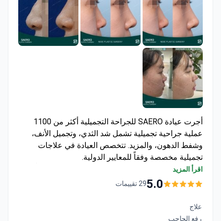
أجرت عيادة SAERO للجراحة التجميلية أكثر من 1100
عملية جراحية تجميلية تشمل شد الثدي، وتجميل الأنف،
وشفط الدهون، والمزيد. تتخصص العيادة في علاجات
تجميلية مخصصة وفقاً للمعايير الدولية.
الجراحون أعضاء في ISAPS و ASPS ولديهم 24 عاماً
اقرأ المزيد
من الخبرة
5.0
29 تقييمات
تشمل الإجراءات تجميل الأنف، وشد البطن، وتأنيث
الوجه، ونقل الدهون
علاج
تقدم استشارات فيديو مجانية وخطط علاج مخصصة
رفع الحاجب