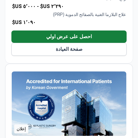
تحافظ على معدل توصية من المرضى بنسبة 98% مع
٥٬٠٠٠ US$
٢٬٢٩٠ US$ -
تقييمات 5 نجوم
علاج البلازما الغنية بالصفائح الدموية (PRP)
١٬٠٩٠ US$
احصل على عرض اولي
صفحة العيادة
إعلان