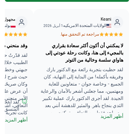
Keani
مجهول • 
الولايات المتحدة الامريكيه
بولندا
1 أبريل 2026
4 يوليو 026
مراجعة تم التحقق منها.
مرا
لا يمكنني أن أكون أكثر سعادة بقراري
وقد منحني ذلك
بالمجيء إلى هنا، وكانت رحلة عودتي إلى
لقد قدّرتُ حقً
هاواي سلسة وخالية من التوتر
الطبيب خلال ا
لقد حظيت بتجربة رائعة مع الدكتور بارك
جبهتي وخطوط ال
وفريقه بأكمله! من البداية إلى النهاية، كان
حيث شرح لي بد
الجميع - وخاصة جوان - متعاونين للغاية
وكان صريحًا جدً
ومهتمين، مما جعلني أشعر بالأمان والرعاية
أن عرض عليّ ص
الجيدة. لقد أجرى الدكتور بارك عملية تكبير
الأمر منحني ثقة
لقد أعجبتن
الثدي بنجاح باهر. والمثير للدهشة أنني بعد
التعافي، أشعر 
المنسق ا
يوم واحد فقط من التعافي، تمكنت من
كانت تجربة جيد
أظهر المزيد
التجول في سيول، واستخدام وسائل النقل
أظهر المزيد
تمامًا لما تم ا
العام، وزيارة جميع المعالم التي أردت
إضافية. ملاحظ