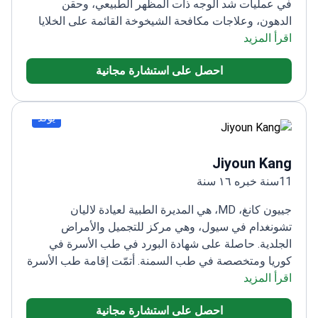
في عمليات شد الوجه ذات المظهر الطبيعي، وحقن
الدهون، وعلاجات مكافحة الشيخوخة القائمة على الخلايا
الجذعية.
اقرأ المزيد
جراح تجميل معتمد من المجلس الطبي ولديه خبرة
تزيد عن 20 عاماً
خبير في عمليات شد الوجه بتقنية MACS،
احصل على استشارة مجانية
وشد الوجه بالخيوط، ونحت الجسم الدقيق
طوّر علاجات
حاصلة على براءة اختراع بالخلايا الجذعية للجماليات
التجديدية
أستاذ سابق في كلية الطب بجامعة يونسي
عضو
يؤكد
في الجمعية الأمريكية لجراحي التجميل
Jiyoun Kang
11سنة خبره ١٦ سنة
جييون كانغ، MD، هي المديرة الطبية لعيادة لاليان
تشونغدام في سيول، وهي مركز للتجميل والأمراض
الجلدية. حاصلة على شهادة البورد في طب الأسرة في
كوريا ومتخصصة في طب السمنة. أتمّت إقامة طب الأسرة
اقرأ المزيد
في مستشفى سيفرانس بجامعة يونسي، ثم شغلت منصب
أستاذة سريرية في مستشفى يونغين سيفرانس.
تتركز
احصل على استشارة مجانية
ممارستها على تجديد الوجه غير الجراحي، الرفع والشد،