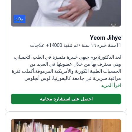
يؤكد
Yeom Jihye
11سنة خبره ١٦ سنة • تم تنفيذ 14000+ علاجات
تُعد الدكتورة يوم جيهي خبيرة متميزة في الطب التجميلي،
وهي معترف بها من خلال عضويتها في العديد من
الجمعيات الطبية الكورية والأمريكية المرموقة.
أكملت فترة
مراقبة سريرية في جامعة كاليفورنيا، لوس أنجلوس
(UCLA)
اقرأ المزيد
متخصصة في طب الليزر واستعادة الشعر
تشغل
أدواراً قيادية في جمعيات جراحة التجميل
مديرة سابقة في
احصل على استشارة مجانية
العديد من العيادات الرائدة في كوريا الجنوبية