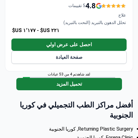
تخدم البالغين والأطفال.
4.8
5 تقييمات
يأتي المرضى من أمريكا اللاتينية وآسيا والولايات
علاج
المتحدة وكندا وأستراليا.
تحلل الدهون بالتبريد (النحت بالتبريد)
تستخدم أنظمة ليزر متقدمة وأدوات تشخيص حديثة.
١٬١٧٧ US$
٢٢١ US$ -
يعمل فريق مكون من 6 متخصصين على تطوير
مهاراتهم من خلال البحث والتعاون الدولي.
احصل على عرض اولي
صفحة العيادة
لقد شاهدتم 4 من 53 عيادات
تحميل المزيد
أفضل مراكز الطب التجميلي في كوريا
الجنوبية
Returning Plastic Surgery, كوريا الجنوبية
Forena Clinic, كوريا الجنوبية