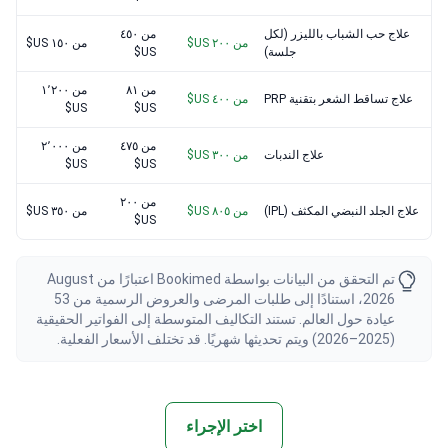
علاج حب الشباب بالليزر (لكل
من ٤٥٠
من ٢٠٠ US$
من ١٥٠ US$
جلسة)
US$
من ٨١
من ١٬٢٠٠
علاج تساقط الشعر بتقنية PRP
من ٤٠٠ US$
US$
US$
من ٤٧٥
من ٢٬٠٠٠
علاج الندبات
من ٣٠٠ US$
US$
US$
من ٢٠٠
علاج الجلد النبضي المكثف (IPL)
من ٨٠٥ US$
من ٣٥٠ US$
US$
تم التحقق من البيانات بواسطة Bookimed اعتبارًا من August
2026، استنادًا إلى طلبات المرضى والعروض الرسمية من 53
عيادة حول العالم. تستند التكاليف المتوسطة إلى الفواتير الحقيقية
(2025–2026) ويتم تحديثها شهريًا. قد تختلف الأسعار الفعلية.
اختر الإجراء