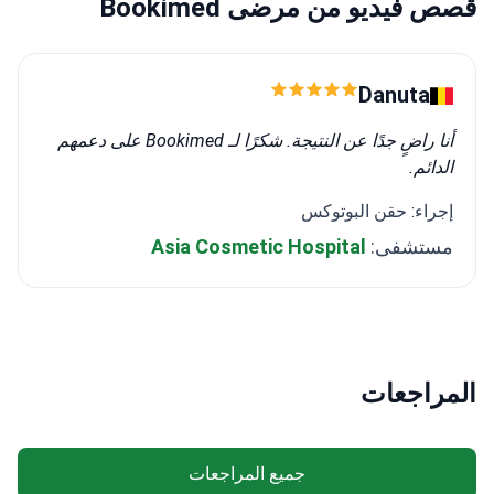
قصص فيديو من مرضى Bookimed
Danuta
أنا راضٍ جدًا عن النتيجة. شكرًا لـ Bookimed على دعمهم
الدائم.
إجراء: حقن البوتوكس
مستشفى:
Asia Cosmetic Hospital
المراجعات
جميع المراجعات