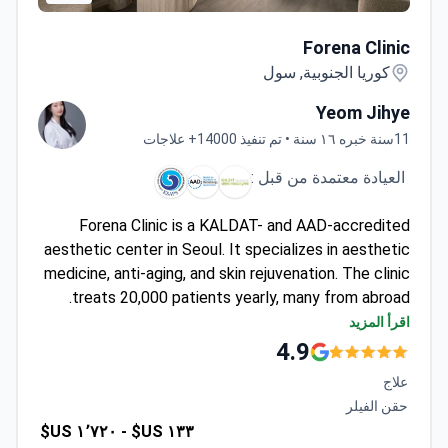
Forena Clinic
Forena Clinic
كوريا الجنوبية, سول
Yeom Jihye
11سنة خبره ١٦ سنة • تم تنفيذ 14000+ علاجات
العيادة معتمدة من قبل :
Forena Clinic is a KALDAT- and AAD-accredited
aesthetic center in Seoul. It specializes in aesthetic
medicine, anti-aging, and skin rejuvenation. The clinic
treats 20,000 patients yearly, many from abroad.
Uses FDA- and KFDA-approved devices for
اقرأ المزيد
procedures like Ultherapy Prime and Thermage
4.9
FLX.
علاج
Offers VIP and VVIP suites with private
حقن الفيلر
treatment and recovery rooms.
١٬٧٢٠ US$
١٣٣ US$ -
Featured in Harper’s Bazaar Singapore for