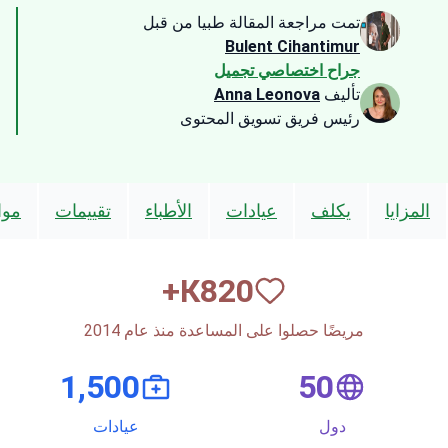
تمت مراجعة المقالة طبيا من قبل
Bulent Cihantimur
جراح اختصاصي تجميل
تأليف
Anna Leonova
رئيس فريق تسويق المحتوى
المزايا
يكلف
عيادات
الأطباء
تقييمات
موا
К+
820
مريضًا حصلوا على المساعدة منذ عام 2014
1,500
50
دول
عيادات