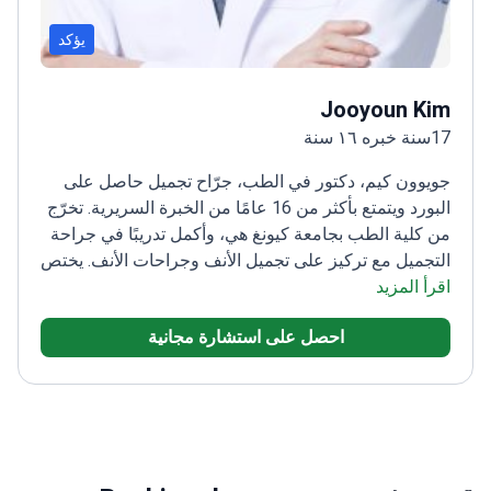
يؤكد
Jooyoun Kim
17سنة خبره ١٦ سنة
جويوون كيم، دكتور في الطب، جرّاح تجميل حاصل على
البورد ويتمتع بأكثر من 16 عامًا من الخبرة السريرية. تخرّج
من كلية الطب بجامعة كيونغ هي، وأكمل تدريبًا في جراحة
التجميل مع تركيز على تجميل الأنف وجراحات الأنف.
يختص
اقرأ المزيد
بجراحات الأنف ويركّز على الثبات البنيوي وتناغم ملامح
الوجه وخطط علاجية مخصّصة. أجرى الدكتور كيم أكثر من
احصل على استشارة مجانية
6000 إجراء تجميلي، ويقدّم استشارات دقيقة ورعاية
متابعة لدعم نتائج آمنة وطبيعية المظهر.