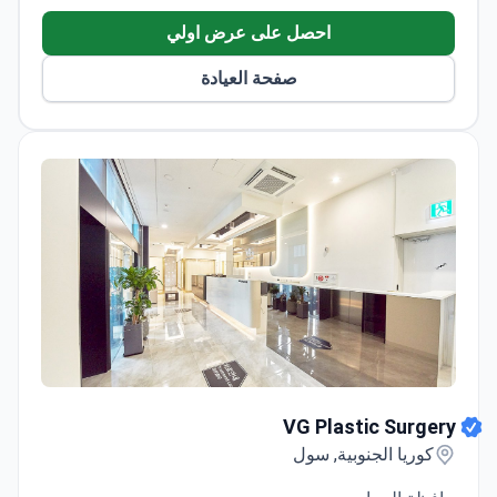
aesthetic expertise.
احصل على عرض اولي
Provides stem cell and exosome therapy for face
and scalp regeneration.
صفحة العيادة
Multilingual staff assist international patients in
English and other languages.
VG Plastic Surgery
VG Plastic Surgery
كوريا الجنوبية, سول