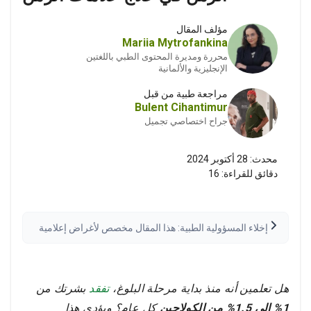
مؤلف المقال
Mariia Mytrofankina
محررة ومديرة المحتوى الطبي باللغتين
الإنجليزية والألمانية
مراجعة طبية من قبل
Bulent Cihantimur
جراح اختصاصي تجميل
محدث:
28 أكتوبر 2024
دقائق للقراءة:
16
إخلاء المسؤولية الطبية: هذا المقال مخصص لأغراض إعلامية
فقط وليس استشارة طبية. يُرجى دائماً استشارة مقدم رعاية
صحية مؤهل قبل اتخاذ أي قرارات طبية. قد تختلف النتائج.
اقرأ إخلاء المسؤولية الكامل
هل تعلمين أنه منذ بداية مرحلة البلوغ،
تفقد
بشرتك من
1% إلى 1.5% من الكولاجين
كل عام؟ ويؤدي هذا