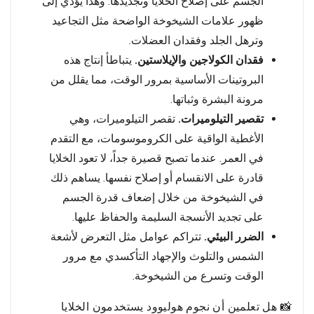
الجسم على إصلاح الخلايا وتجديدها. وهذا يؤدي إلى
ظهور علامات الشيخوخة الواضحة مثل التجاعيد
وترهل الجلد وفقدان العضلات.
فقدان الكولاجين والإيلاستين.
يتباطأ إنتاج هذه
البروتينات الأساسية بمرور الوقت، مما يقلل من
مرونة البشرة وثباتها.
تقصير التيلوميرات.
تقصر التيلوميرات، وهي
الأغطية الواقية على الكروموسومات، مع التقدم
في العمر. عندما تصبح قصيرة جداً، لا تعود الخلايا
قادرة على الانقسام أو إصلاح نفسها. يساهم ذلك
في الشيخوخة من خلال إضعاف قدرة الجسم
على تجديد الأنسجة السليمة والحفاظ عليها.
الضرر البيئي.
تتراكم عوامل مثل التعرض لأشعة
الشمس والتلوث والإجهاد التأكسدي مع مرور
الوقت وتسرع من الشيخوخة.
📸 هل تعلمين أن نجوم هوليوود يستخدمون الخلايا