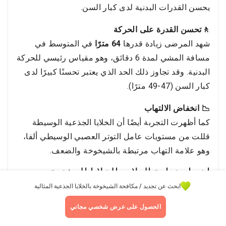
يحسن القدرات البدنية لدى كبار السن.
🚶تحسن القدرة على الحركة
شهد المرضى زيادة قدرها
64 مترًا
في المتوسط في
مسافة المشي لمدة 6 دقائق، وهو مقياس رئيسي للحركة
البدنية. وقد تجاوز ذلك الحد الذي يعتبر تحسنًا كبيرًا لدى
كبار السن (47-49 مترًا).
📉 انخفاض الالتهاب
كما أظهرت التجربة أيضًا أن الخلايا الجذعية الوسيطة
قللت من مستويات عامل التوتر العصبي الوسيطي ألفا،
وهو علامة التهاب مرتبطة بالشيخوخة والضعف.
اختيار عيادة العلاج بالخلايا الجذعية
ابحث عن تجديد / مكافحة الشيخوخة بالخلايا الجذعية المثالية
الحصول على عرض شخصي مجاني