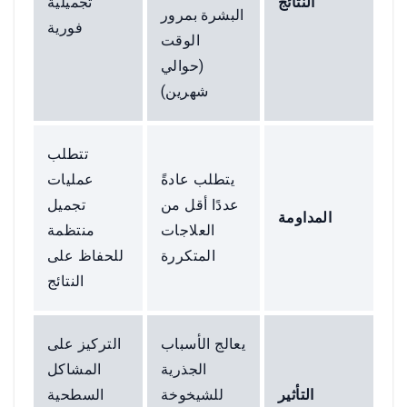
النتائج
تجميلية
البشرة بمرور
فورية
الوقت
(حوالي
شهرين)
تتطلب
يتطلب عادةً
عمليات
عددًا أقل من
تجميل
المداومة
العلاجات
منتظمة
المتكررة
للحفاظ على
النتائج
يعالج الأسباب
التركيز على
الجذرية
المشاكل
التأثير
للشيخوخة
السطحية