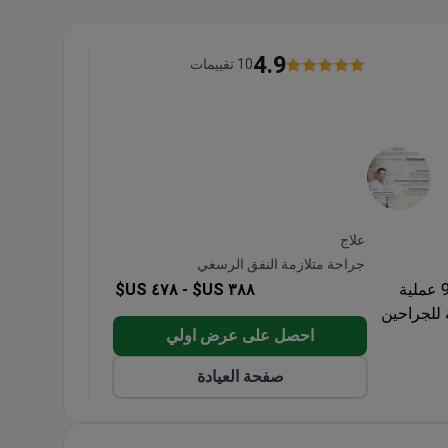
4.9
10 تقييمات
علاج
جراحة متلازمة النفق الرسغي
تتخصص عيادة Menness Wellness في جراحة اليد مع إجراء أكثر من 900 عملية
٣٨٨ US$ -
٤٧٨ US$
 للجراحين
احصل على عرض اولي
صفحة العيادة