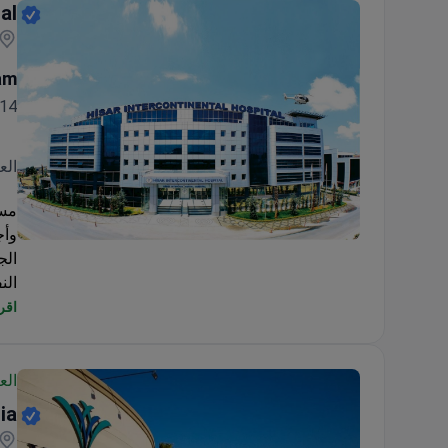
al
am
14سنة خبره ١٦ سنة
الع
وأجرى أكثر م
Hisar Intercontinental Hospital
الج
الن
تشم
اقرأ
مما
الع
ia