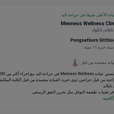
يادة الأعلى تقييمًا في جراحة اليد
Menness Wellness Clin
تايلاند, بانكوك
Pongsathorn Sitthis
يادة معتمدة من قبل :
حية من قبل جراحين ذوي خبرة. العيادة معتمدة من قبل الكلية الملكية
تايلاند.
فر تقنيات طفيفة التوغل مثل تحرير النفق الرسغي
حون مدربون في مؤسسات رائدة بما في ذلك مستشفى راماثيبودي
 المزيد
ة في جراحة اليد والجراحة المجهرية من جامعة شولالونغكورن