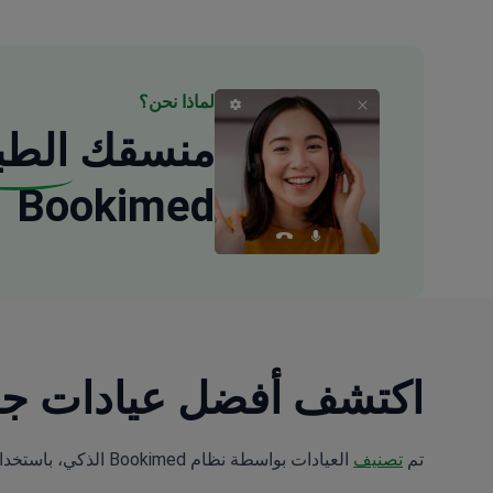
لماذا نحن؟
منسقك
الطب
Bookimed
اكتشف أفضل عيادات جراحة اليد: 293 خيارات
تم
تصنيف
العيادات بواسطة نظام Bookimed الذكي، باستخدام تحليل علوم البيانات عبر 5 معايير رئيسية.