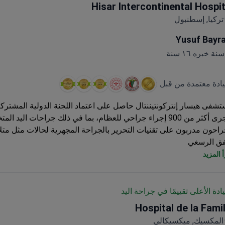
Hisar Intercontinental Hospit
تركيا, إسطنبول
Yusuf Bayr
يادة معتمدة من قبل :
ن 900 إجراء جراحي للعظام، بما في ذلك جراحات اليد المتخصصة.
راحون مدربون على تقنيات التحرير بالجراحة المجهرية لحالات مثل متل
فق الرسغي
ل الباقات الشاملة الجراحة والإقامة في المستشفى والاختبارات الت
 المزيد
رسة تابعة للمجلس التركي لجراحة العظام والكسور
يادة الأعلى تقييمًا في جراحة اليد
Hospital de la Famil
المكسيك, ميكسيكالي