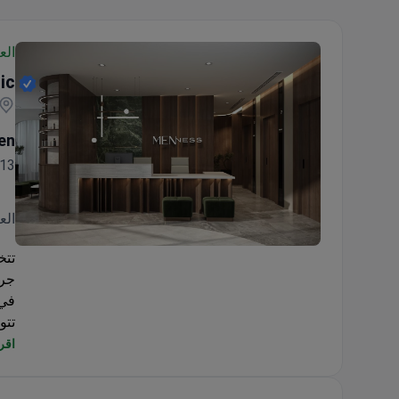
الع
ic
en
13سنة خبره ١٦ سنة
الع
Menness Wellness Clinic
جرا
في 
تتو
جرا
اقرأ
خبر