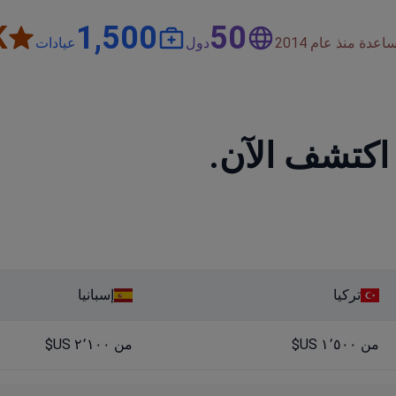
+
1,500
50
دة منذ عام 2014
دول
عيادات
 اكتشف الآن.
تركيا
إسبانيا
من ١٬٥٠٠ US$
من ٢٬١٠٠ US$