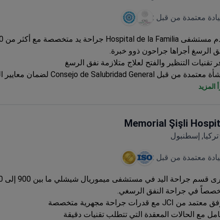
يادة معتمدة من قبل :
ق الرسغ أجراها جراحون ذوو خبرة.
ر تقنيات التنظير والفتح لعلاج متلازمة نفق الرسغ
تمدة من قبل Consejo de Salubridad General لضمان معايير الجودة
 في موقع مناسب بالقرب من الحدود الأمريكية المكسيكية لسهولة ال
 المزيد
Memorial Şişli Hospit
تركيا, إسطنبول
يادة معتمدة من قبل :
صصاً في جراحة النفق الرسغي.
مد من JCI مع قدرات جراحة مجهرية متخصصة
امل مع الحالات المعقدة التي تتطلب تقنيات دقيقة