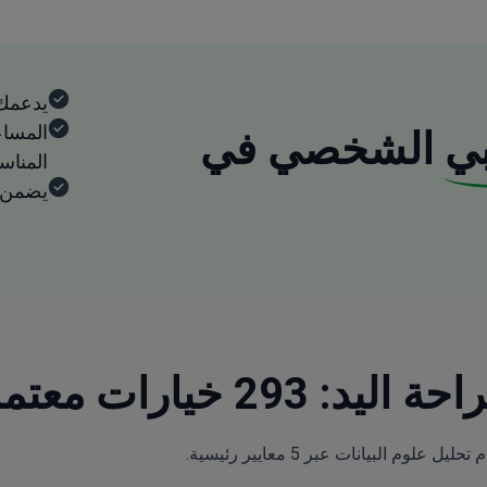
يدعمك
المساع
ي
الشخصي في
المنا
يضمن ا
 معتمدة والأسعار