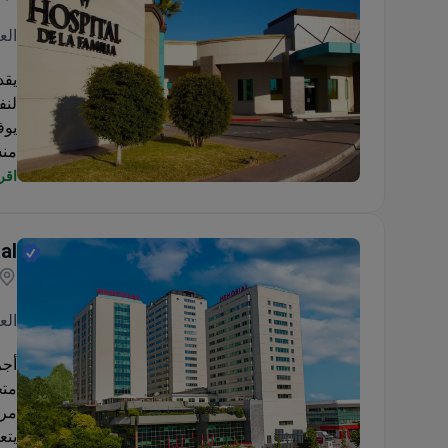
الع
لنف
يوف
منشأة مع
يقع
اقرأ
Hospital de la Familia
al
الع
متخ
مرفق معت
يتع