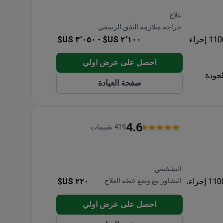
علاج
جراحة متلازمة النفق الرسغي
يقدم مستشفى Hospital de la Familia جراحة يد متخصصة مع أكثر من 1100 إجراء
٢٬١٠٠ US$ -
٣٬٠٥٠ US$
احصل على عرض اولي
صفحة العيادة
وصول
4.6
419 تقييمات
التشخيص
أجرى قسم جراحة اليد في مستشفى ميموريال شيشلي ما بين 900 إلى 1100 إجراء،
التشاور مع وضع خطة العلاج
٢٢٠ US$
احصل على عرض اولي