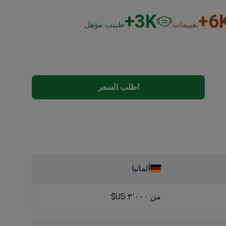
3
K+
6
K
تقييمات
طبيب مؤهل
اطلب السعر
ألمانيا
من ٣٬٠٠٠ US$