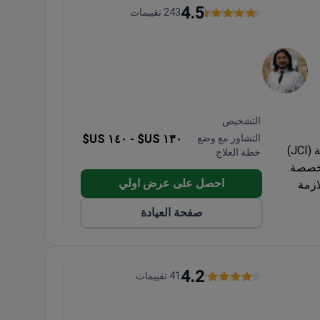
4.5
243 تقييمات
التشخيص
التشاور مع وضع
١٣٠ US$ -
١٤٠ US$
مستشفى هيسار إنتركونتيننتال حاصل على اعتماد اللجنة الدولية المشتركة (JCI)
خطة العلاج
احصل على عرض اولي
ازمة
صفحة العيادة
شخيصية
4.2
41 تقييمات