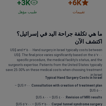
3
K+
6
K+
تقييمات
طبيب مؤهل
ما هي تكلفة جراحة اليد في إسرائيل؟
اكتشف الآن
Hand surgery in Israel typically costs between ٣٬٥٠٠ US$ and
٥٬٧٠٠ US$. The final price varies significantly based on the
specific procedure, the medical facility's status, and the
surgeon's expertise. Patients from the United States typically
save 25-30% on these medical costs when choosing treatment
in Israel.
Typical Hand Surgery Costs in Israel
: ٣٠٠ US$ –
Consultation with creation of treatment plan
٥٠٠ US$
: ٤٠٠ US$ – ٨٠٠ US$
Revision of MRI results
: ٣٬٥٠٠ US$ – ٥٬٧٠٠ US$
Carpal tunnel syndrome surgery