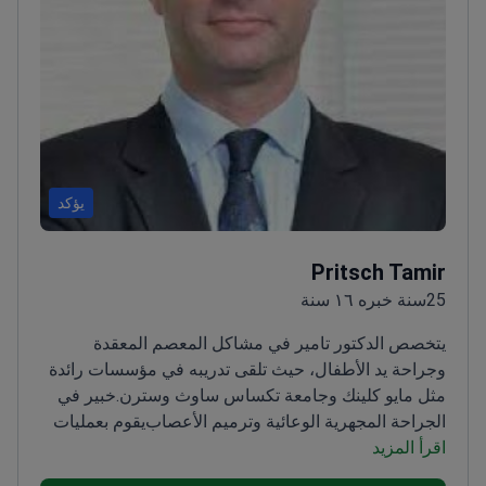
يؤكد
Pritsch Tamir
25سنة خبره ١٦ سنة
يتخصص الدكتور تامير في مشاكل المعصم المعقدة
وجراحة يد الأطفال، حيث تلقى تدريبه في مؤسسات رائدة
مثل مايو كلينك وجامعة تكساس ساوث وسترن.
خبير في
الجراحة المجهرية الوعائية وترميم الأعصاب
يقوم بعمليات
اقرأ المزيد
نقل الأوتار وترميمات الأطراف العلوية المعقدة
يتعامل مع
التشوهات الخلقية عند الأطفال
مساهم نشط في الأدبيات