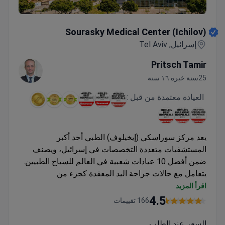
Sourasky Medical Center (Ichilov)
Sourasky Medical Center (Ichilov)
إسرائيل, Tel Aviv
Pritsch Tamir
25سنة خبره ١٦ سنة
العيادة معتمدة من قبل :
يعد مركز سوراسكي (إيخيلوف) الطبي أحد أكبر
المستشفيات متعددة التخصصات في إسرائيل، ويصنف
ضمن أفضل 10 عيادات شعبية في العالم للسياح الطبيين.
يتعامل مع حالات جراحة اليد المعقدة كجزء من
تخصصاته الجراحية الشاملة
اقرأ المزيد
حجم سنوي يزيد عن 400,000 مريض في جميع الأقسام
4.5
166 تقييمات
معروف بنهج العلاج المبتكر والإنجازات العلمية في
المجالات الطبية
السعر عند الطلب