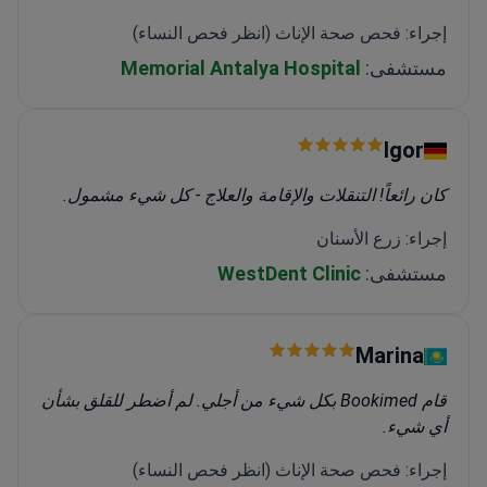
إجراء: فحص صحة الإناث (انظر فحص النساء)
مستشفى:
Memorial Antalya Hospital
Igor
كان رائعاً! التنقلات والإقامة والعلاج - كل شيء مشمول.
إجراء: زرع الأسنان
مستشفى:
WestDent Clinic
Marina
قام Bookimed بكل شيء من أجلي. لم أضطر للقلق بشأن
أي شيء.
إجراء: فحص صحة الإناث (انظر فحص النساء)