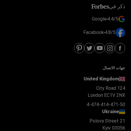
ذكر في
Google
4.4/5
Facebook
4.8/5
جهات الاتصال
United Kingdom
124 City Road
London EC1V 2NX
4-474-414-471-50
Ukraine
Polova Street 21
Kyiv 03056