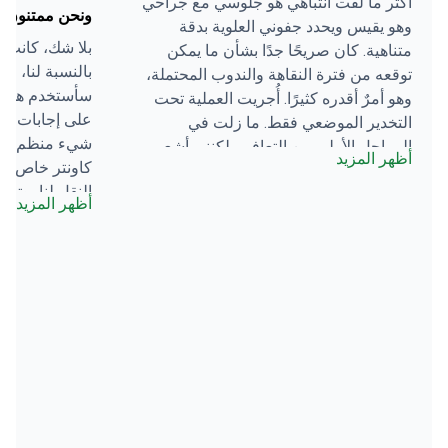
أكثر ما لفت انتباهي هو جلوسي مع جراحي
ونحن ممتنون لل
وهو يقيس ويحدد جفوني العلوية بدقة
بلا شك، كانت هذ
متناهية. كان صريحًا جدًا بشأن ما يمكن
بالنسبة لنا، وف
توقعه من فترة النقاهة والندوب المحتملة،
سأستخدم هذه 
وهو أمرٌ أقدره كثيرًا. أُجريت العملية تحت
على إجابات شا
التخدير الموضعي فقط. ما زلت في
شيء منظم على
المراحل الأولى من التعافي، لكنني أشعر
أظهر المزيد
كاونتر خاص في
بتحسن يفوق توقعاتي حتى الآن. فريق
النقل لنا، وتم 
العيادة على تواصل دائم للاطمئنان عليّ،
أظهر المزيد
تم مرافقتنا ف
ولم تكن هناك أي تكاليف إضافية على
كانت مطابقة لما
الإطلاق. لا أجد أي نصيحة أقدمها لمريض
تكن هناك أي تك
مستقبلي، لأن العيادة وفرت لي جميع
المال فقط عل
المعلومات اللازمة مسبقًا. لم أكن لأطلب
الصيدلية، لكنها
أكثر من ذلك.
المستشفى حديث
بجوار الجامعة
خاص يعمل مع ا
بحاجة للبحث عن
مصطفى الذي ق