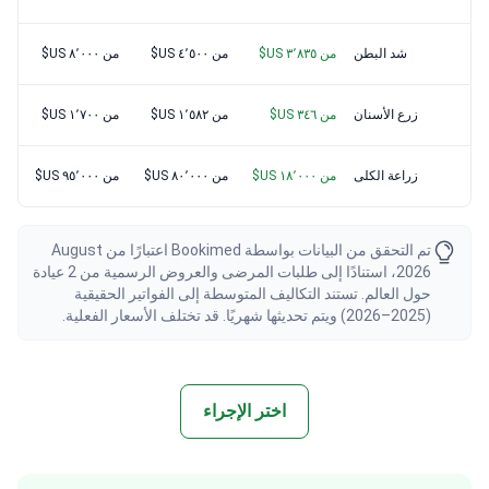
شد البطن
من ٣٬٨٣٥ US$
من ٤٬٥٠٠ US$
من ٨٬٠٠٠ US$
زرع الأسنان
من ٣٤٦ US$
من ١٬٥٨٢ US$
من ١٬٧٠٠ US$
زراعة الكلى
من ١٨٬٠٠٠ US$
من ٨٠٬٠٠٠ US$
من ٩٥٬٠٠٠ US$
تم التحقق من البيانات بواسطة Bookimed اعتبارًا من August
2026، استنادًا إلى طلبات المرضى والعروض الرسمية من 2 عيادة
حول العالم. تستند التكاليف المتوسطة إلى الفواتير الحقيقية
(2025–2026) ويتم تحديثها شهريًا. قد تختلف الأسعار الفعلية.
اختر الإجراء