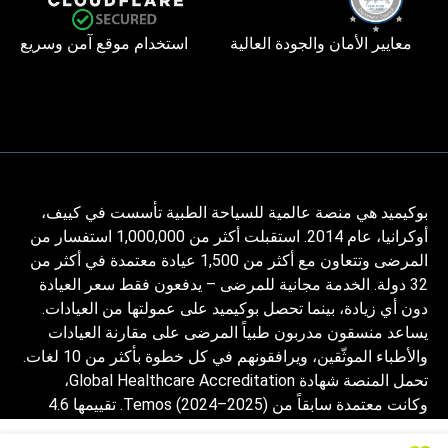
معايير الأمان والجودة العالية
استخدام موقع آمن وسريع
بوكيميد هي منصة عالمية للسياحة الطبية تأسست في كييف،
أوكرانيا، عام 2014. استقبلت أكثر من 1,000,000 استفسار من
المرضى وتتعاون مع أكثر من 1,500 عيادة معتمدة في أكثر من
32 دولة. الخدمة مجانية للمرضى – يدفعون فقط سعر العيادة
دون أي زيادة، بينما تحصل بوكيميد على عمولتها من العيادات.
يساعد منسقون مدربون طبياً المرضى على مقارنة العيادات
والأطباء الموثّقين، ويرافقونهم في كل خطوة بأكثر من 10 لغات.
تحمل المنصة شهادة Global Healthcare Accreditation،
وكانت معتمدة سابقاً من Temos (2024–2025). تقييمها 4.6
على Trustpilot و4.4 على Google Reviews.