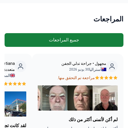
المراجعات
جميع المراجعات
مجهول • جراحة تدلي الجفن
a
أستراليا
متعددة الب
30 يونيو 2026
المملك
مراجعة تم التحقق منها.
مرا
لم أكن لأتمنى أكثر من ذلك
لقد كانت تجربة 