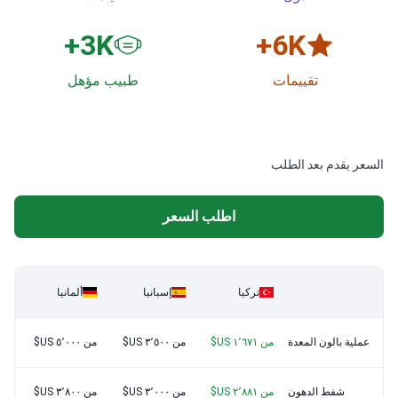
3
K+
6
K+
تقييمات
طبيب مؤهل
السعر يقدم بعد الطلب
اطلب السعر
تركيا
إسبانيا
ألمانيا
عملية بالون المعدة
من ١٬٦٧١ US$
من ٣٬٥٠٠ US$
من ٥٬٠٠٠ US$
شفط الدهون
من ٢٬٨٨١ US$
من ٣٬٠٠٠ US$
من ٣٬٨٠٠ US$