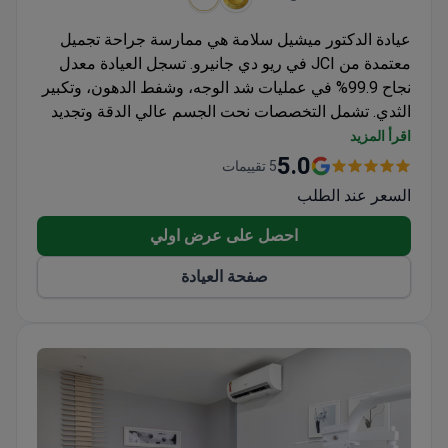
عيادة الدكتور ميشيل سلامة هي ممارسة جراحة تجميل
معتمدة من JCI في ريو دي جانيرو. تسجل العيادة معدل
نجاح 99.9% في عمليات شد الوجه، وشفط الدهون، وتكبير
الثدي. تشمل التخصصات نحت الجسم عالي الدقة وتجديد
شباب الوجه المتقدم.
اقرأ المزيد
تحمل أيضًا اعتماد مؤسسة مراجعة الجراحة (SRC).
5.0
5 تقييمات
تستخدم تقنيات Renuvion (Argoplasma) و Morpheus
السعر عند الطلب
RF للنحت والتجديد.
تقدم دعمًا متعدد التخصصات بما في ذلك رعاية الغدد
احصل على عرض اولي
الصماء.
صفحة العيادة
تعالج الشخصيات العامة والأفراد المعرضين سياسيًا.
تجذب المرضى من أمريكا اللاتينية، ودول جامعة الدول
العربية، والولايات المتحدة، وكندا، وأستراليا.