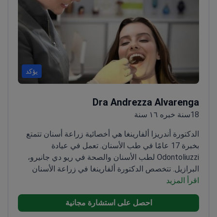
يؤكد
Dra Andrezza Alvarenga
18سنة خبره ١٦ سنة
الدكتورة أندريزا ألفارينغا هي أخصائية زراعة أسنان تتمتع
بخبرة 17 عامًا في طب الأسنان. تعمل في عيادة
Odontoliuzzi لطب الأسنان والصحة في ريو دي جانيرو،
البرازيل. تتخصص الدكتورة ألفارينغا في زراعة الأسنان
اقرأ المزيد
المتقدمة وتركيب الأطقم الكاملة، وقد حققت نتائج عالية
في رضا المرضى.
تشتهر بتفانيها في تقديم رعاية عالية
احصل على استشارة مجانية
الجودة. أنجزت الدكتورة ألفارينغا العديد من عمليات
الزراعة الناجحة وتحظى باحترام زملائها. تتحدث الإنجليزية