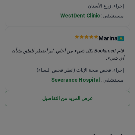
إجراء: زرع الأسنان
مستشفى:
WestDent Clinic
Marina
قام Bookimed بكل شيء من أجلي. لم أضطر للقلق بشأن
أي شيء.
إجراء: فحص صحة الإناث (انظر فحص النساء)
مستشفى:
Severance Hospital
عرض المزيد من التفاصيل