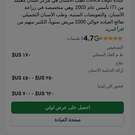
عيادة Clínica Zago لطب الأسنان هي مركز أسنان معتمد
من ITI تأسس عام 2003. وهي متخصصة في زراعة
الأسنان، والتعويضات السنية، وطب الأسنان التجميلي.
تعالج العيادة حوالي 2000 مريض سنوياً، الكثير منهم من
الخارج.
اقرأ المزيد
تستخدم التخطيط الرقمي NemoScan وزراعة الزركونيا
4.7
5 تقييمات
لعلاج دقيق.
التشخيص
يقودها متخصصون معتمدون وهم أيضاً أساتذة جامعيون.
ط م الفك السفلي
١٧٠ US$
تقدم رعاية منسقة للمرضى من أمريكا اللاتينية وأوروبا
علاج
والولايات المتحدة وكندا وأستراليا.
إزالة الحكمة الأسنان
تعالج البالغين والأطفال في مجالات تقويم الأسنان،
٤٥٠ US$
٢٥٠ US$ -
وعلاج اللثة، وجراحة الفم، وتجميل الابتسامة.
قشور الزركونيا
٧٠٠ US$
٦٢٠ US$ -
احصل على عرض اولي
صفحة العيادة