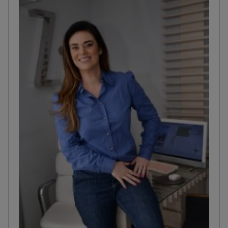
عالي الدقة والثانوي، وتحسين القوام بعد الحمل، ونحت ما
بعد فقدان الوزن. يستخدم تقنية Argoplasma (Renuvion)
وMorpheus. يجري شد الوجه بالمستوى العميق وشد العنق
بالمستوى العميق. له عدة منشورات مُحكَّمة وعروض
تقديمية، ومشارك منتظم في مؤتمرات جراحة التجميل
البرازيلية.