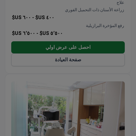
علاج
وكندا وأستراليا والدول الناطقة بالروسية في أغلب الأحيان.
زراعة الأسنان ذات التحميل الفوري
٦٠٠ US$
٤٠٠ US$ -
رفع المؤخرة البرازيلية
٦٬٥٠٠ US$
٥٬٥٠٠ US$ -
احصل على عرض اولي
صفحة العيادة