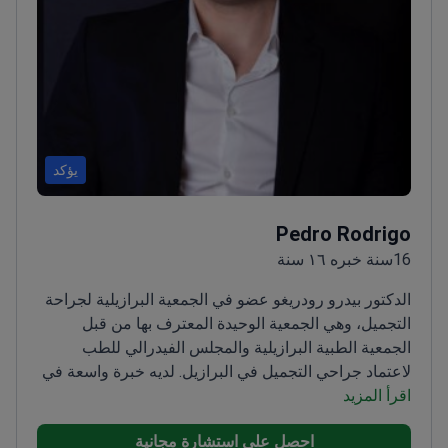
يؤكد
Pedro Rodrigo
16سنة خبره ١٦ سنة
الدكتور بيدرو رودريغو عضو في الجمعية البرازيلية لجراحة
التجميل، وهي الجمعية الوحيدة المعترف بها من قبل
الجمعية الطبية البرازيلية والمجلس الفيدرالي للطب
لاعتماد جراحي التجميل في البرازيل. لديه خبرة واسعة في
اقرأ المزيد
الجراحات التجميلية والترميمية، ويختص في عمليات الثدي.
يحرص الدكتور رودريغو على التعليم المستمر، ويحدث
احصل على استشارة مجانية
مهاراته بانتظام في تقنيات تجميل الوجه غير الجراحية مثل