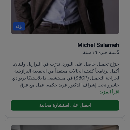
يؤكد
Michel Salameh
5سنة خبره ١٦ سنة
جرّاح تجميل حاصل على البورد، تدرّب في البرازيل ولبنان.
أكمل برنامجاً كثيف الحالات معتمداً من الجمعية البرازيلية
لجراحة التجميل (SBCP) في مستشفى دا بلاستيكا بريو دي
جانيرو تحت إشراف الدكتور فريد حكمه. عمل مع فرق
اقرأ المزيد
تابعة لمدرسة إيفو بيتانغي ومع وحدات ما بعد جراحة
السمنة. أجرى أكثر من 3,000 إجراء في مستشفيات ريو
احصل على استشارة مجانية
دي جانيرو وساو باولو وبيروت.
يركّز على نحت الجسم
المتقدم وتجديد شباب الوجه. متمرّس في الجراحة عالية
الدقة، وتطعيم الدهون البنيوي، وحقن الدهون داخل العضلة
(UGRAFT، URAFT، Ultra HD). خبير في شفط الدهون