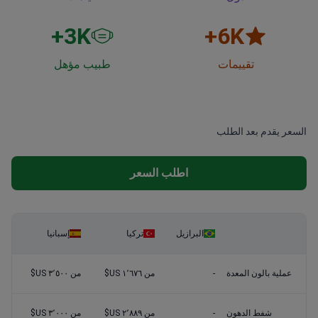
3
K+
6
K+
تقييمات
طبيب مؤهل
السعر يقدم بعد الطلب
اطلب السعر
البرازيل
تركيا
إسبانيا
عملية بالون المعدة
-
من ١٬٦٧٦ US$
من ٣٬٥٠٠ US$
شفط الدهون
-
من ٢٬٨٨٩ US$
من ٣٬٠٠٠ US$