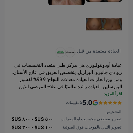
العيادة معتمدة من قبل :
عيادة أودونتوليوزي هي مركز طبي متعدد التخصصات في
ريو دي جانيرو، البرازيل. يتخصص الفريق في علاج الأسنان.
ومن بين إنجازات العيادة معدلات النجاح: 99.9% لقشور
البورسلين. العيادة رائدة عالميًا في علاج المرضى الذين
يعانون من الخوف من الإجراءات الطبية. ترحب بالمرضى
اقرأ المزيد
من جميع أنحاء العالم للعلاج مع فريق من المهنيين
5.0
5 تقييمات
المتخصصين الذين يجعلون أحلامهم العلاجية حقيقة. تخدم
التشخيص
عيادة أودونتوليوزي البالغين فقط. يختار 3000 مريض عيادة
تصوير مقطعي محوسب او المفراس
٥٠٠ US$ -
٨٠٠ US$
أودونتوليوزي للحصول على الرعاية الطبية كل عام. يزور
تصوير الثدي بالموجات فوق الصوتية
١٠٠ US$ -
٣٠٠ US$
العيادة المرضى من أوروبا والكومنولث والولايات المتحدة