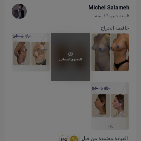
Michel Salameh
5سنة خبره ١٦ سنة
حافظة الجراح
المحتوى الحساس
العيادة معتمدة من قبل :