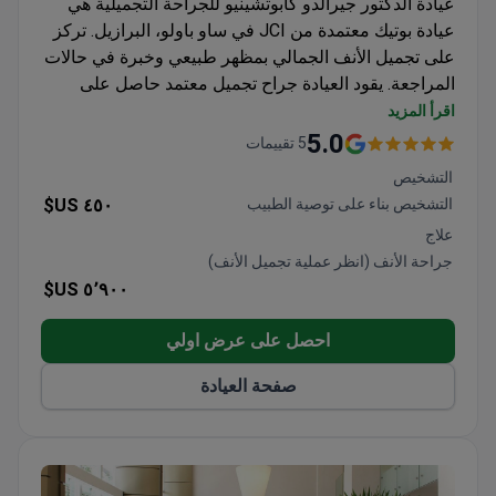
عيادة الدكتور جيرالدو كابوتشينيو للجراحة التجميلية هي
عيادة بوتيك معتمدة من JCI في ساو باولو، البرازيل. تركز
على تجميل الأنف الجمالي بمظهر طبيعي وخبرة في حالات
المراجعة. يقود العيادة جراح تجميل معتمد حاصل على
تدريب في جراحة الوجه والفكين وعضوية ISAPS.
اقرأ المزيد
نهج جراحة الأنف الهيكلية يقلل من التضيق والانهيار
5.0
5 تقييمات
والتشوه التدريجي.
التشخيص
متخصصة في حالات المراجعة المعقدة التي تنطوي على
التشخيص بناء على توصية الطبيب
٤٥٠ US$
أنسجة ندبية أو فقدان دعم الأنف.
علاج
يأتي المرضى من أوروبا ودول الكومنولث وأمريكا
جراحة الأنف (انظر عملية تجميل الأنف)
اللاتينية وأفريقيا.
٥٬٩٠٠ US$
توجيه واضح قبل الاستشارة وجدولة فعالة للمرضى
الدوليين.
احصل على عرض اولي
صفحة العيادة