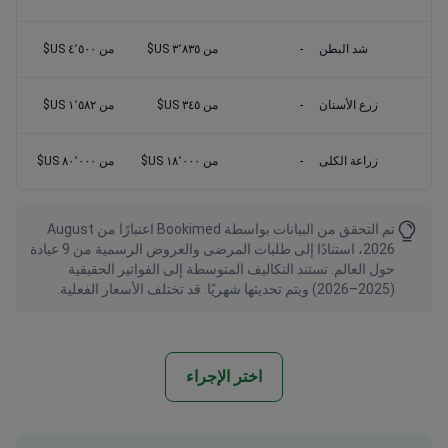
شد البطن
-
من ٣٬٨٣٥ US$
من ٤٬٥٠٠ US$
زرع الأسنان
-
من ٣٤٥ US$
من ١٬٥٨٢ US$
زراعة الكلى
-
من ١٨٬٠٠٠ US$
من ٨٠٬٠٠٠ US$
تم التحقق من البيانات بواسطة Bookimed اعتبارًا من August
2026، استنادًا إلى طلبات المرضى والعروض الرسمية من 9 عيادة
حول العالم. تستند التكاليف المتوسطة إلى الفواتير الحقيقية
(2025–2026) ويتم تحديثها شهريًا. قد تختلف الأسعار الفعلية.
اختر الإجراء