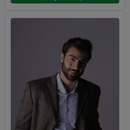
حقن البوتوكس والفيلر والتقشير الكيميائي. كما يستخدم
تقنيات متقدمة مثل الليزر والموجات فوق الصوتية. تدريبه
صارم ومؤهلاته معترف بها على نطاق واسع.