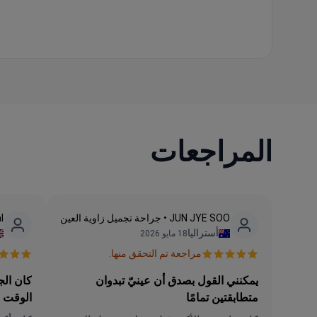
المراجعات
JUN JYE SOO • جراحة تجميل زاوية العين
hal
أستراليا
18 مايو 2026
مراجعة تم التحقق منها.
يمكنني القول بصدق أن عينيّ تبدوان
كان الج
متطابقتين تمامًا
الوقت