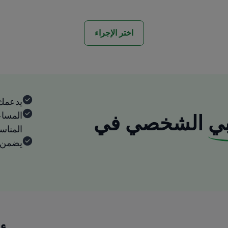
اختر الإجراء
يدعمك
المساع
ي
الشخصي في
المنا
يضمن ا