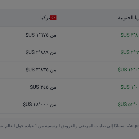
ا الجنوبية
تركيا
من ١٬٦٧٥ US$
من ٢٬٨٨٩ US$
من ٣٬٨٣٥ US$
من ٣٤٥ US$
من ١٨٬٠٠٠ US$