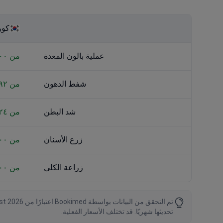
كوري
عملية بالون المعدة
من ٣٬٨٠٠ US$
شفط الدهون
من ٢٬٦٩٢ US$
شد البطن
من ١٢٬٠٢٤ US$
زرع الأسنان
من ١٬٠٠٠ US$
زراعة الكلى
من ٥٢٬٠٠٠ US$
تحديثها شهريًا. قد تختلف الأسعار الفعلية.