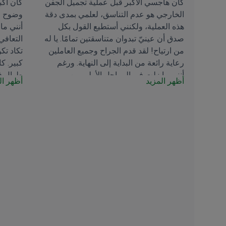
كان هاجسي الأكبر قبل عملية تجميل الجفن
كان أكب
الخارجي هو عدم التناسق، لعلمي بمدى دقة
وضوح ا
هذه العملية، ولكنني أستطيع القول بكل
أنني ما
صدق أن عينيّ تبدوان متناسقتين تمامًا. يا له
التعافي
من ارتياح! لقد قدم الجراح وجميع العاملين
تكاد تك
رعاية رائعة من البداية إلى النهاية. ورغم
كبير. ك
أنني ما زلت في المراحل الأولى من
طوال فتر
أظهر المزيد
أظهر ال
التعافي، إلا أن شكل الجفن قريب جدًا من
تلقيتها 
الشكل الذي كنت أطمح إليه. كانت فترة
اختياري
النقاهة سهلة. كان التحدي الأكبر هو النوم
العلاج، 
بوضعية الجلوس، لكن هذا أمر بسيط مقارنة
لجميع ا
بالنتائج. أنا سعيدة جدًا لاختياري هذه العيادة
🙏🙏🙏🫰🫰
لإجراء العملية، وأشعر باهتمام كبير.