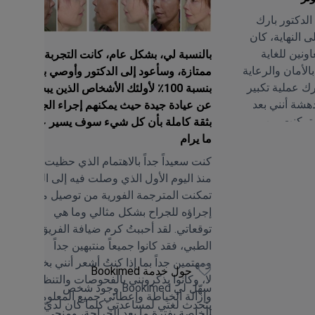
الدكتور بارك
ى النهاية، كان
ونين للغاية
بالنسبة لي، بشكل عام، كانت التجربة
لأمان والرعاية
ممتازة، وسأعود إلى الدكتور وأوصي به
رك عملية تكبير
بنسبة 100٪ لأولئك الأشخاص الذين يبحثون
دهشة أنني بعد
عن عيادة جيدة حيث يمكنهم إجراء الجراحة
 تمكنت من
بثقة كاملة بأن كل شيء سوف يسير على
 وسائل النقل
ما يرام
التي أردت
كنت سعيداً جداً بالاهتمام الذي حظيت به
ني شعرت ببعض
منذ اليوم الأول الذي وصلت فيه إلى العيادة.
 أنني لم أعانِ
تمكنت المترجمة الفورية من توصيل ما أريد
قليلة الأولى
إجراؤه للجراح بشكل مثالي وما هي
تقد حقًا أن هذا
توقعاتي. لقد أحببتُ كرم ضيافة الفريق
 وربما يعود
الطبي، فقد كانوا جميعاً منتبهين جداً
ئي! تبذل
ومهتمين جداً بما إذا كنتُ أشعر أنني بخير أم
حول خدمة Bookimed
جل مرضاها.
لا، وكانوا يذكرونني بالفحوصات والتنظيف
سهّل لي Bookimed وجود شخص
اج بالضوء
وإزالة الخياطة وإعطائي جميع المعلومات
يتحدث لغتي لمساعدتي كلما كان لديّ
 عالي الضغط،
الخاصة بفترة ما بعد الجراحة، ومنحي