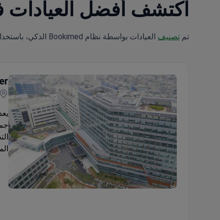
اكتشف أفضل العيادات في دايغو: 1 خيار م
تم
تصنيف
العيادات بواسطة نظام Bookimed الذكي، باستخدام تحليل علوم البيانات عبر 5 معايير رئيسية.
er
يعد
جمه
الت
الم
Daegu Catholic University Medical Center