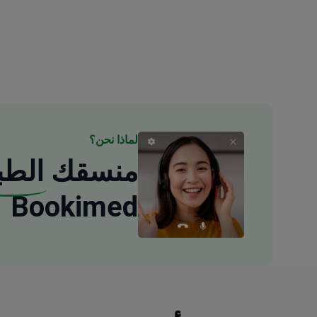
لماذا نحن؟
منسقك
الطب
Bookimed