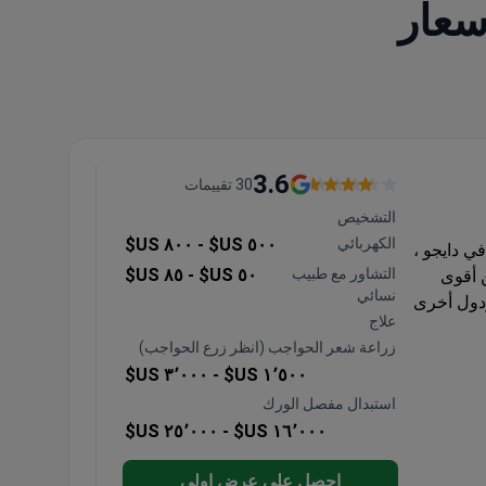
3.6
30 تقييمات
التشخيص
الكهربائي
٥٠٠ US$ -
٨٠٠ US$
في دايجو ،
التشاور مع طبيب
٥٠ US$ -
٨٥ US$
 أقوى
نسائي
ودول أخرى
علاج
زراعة شعر الحواجب (انظر زرع الحواجب)
٣٬٠٠٠ US$
١٬٥٠٠ US$ -
استبدال مفصل الورك
٢٥٬٠٠٠ US$
١٦٬٠٠٠ US$ -
احصل على عرض اولي