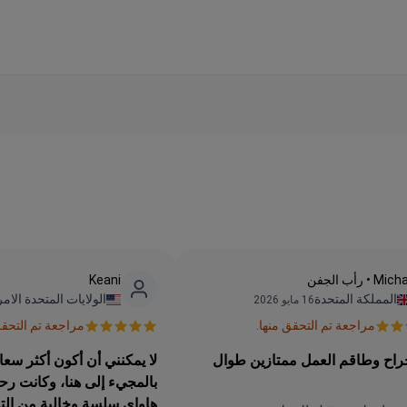
Mic • رأب الجفن
Keani
المملكة المتحدة
الولايات المتحدة الام
16 مايو 2026
مراجعة تم التحقق منها.
مراجعة تم التحقق
راح وطاقم العمل ممتازين طوال
لا يمكنني أن أكون أكثر سعا
بالمجيء إلى هنا، وكانت رح
هاواي سلسة وخالية من التو