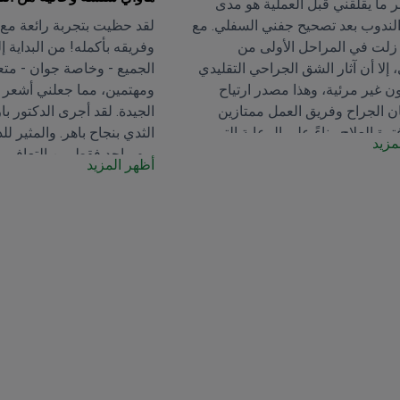
ر ما يقلقني قبل العملية هو مدى
لندوب بعد تصحيح جفني السفلي. مع
لقد حظيت بتجربة رائعة مع 
 زلت في المراحل الأولى من
وفريقه بأكمله! من البداية إل
، إلا أن آثار الشق الجراحي التقليدي
الجميع - وخاصة جوان - متعا
ون غير مرئية، وهذا مصدر ارتياح
ومهتمين، مما جعلني أشعر با
ان الجراح وفريق العمل ممتازين
الجيدة. لقد أجرى الدكتور با
ة العلاج. بناءً على الرعاية التي
الثدي بنجاح باهر. والمثير لل
مزيد
والنتائج الأولية، أنا راضية جدًا عن
يوم واحد فقط من التعافي،
أظهر المزيد
 لهذه العيادة. كانت جيا، منسقة
التجول في سيول، واستخدام
لطيفة ومتعاونة للغاية. شكرًا جزيلًا
العام، وزيارة جميع المعالم 
لطاقم الطبي والتمريضي والإداري.
زيارتها. على الرغم من أن
الانزعاج في بعض الأحيان، إلا
من ألم شديد بعد الساعات ال
من استيقاظي من التخدير. أع
يدل على دقة الدكتور بارك -
الفضل جزئيًا إلى سرعة شفا
العيادة قصارى جهدها من أ
تلقيت العلاج الوريدي، والعل
الأحمر، والعلاج بالأكسجين