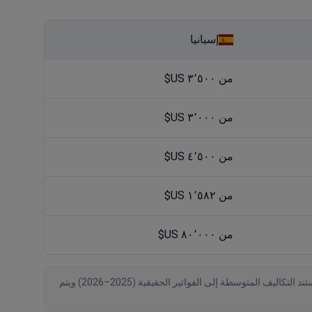
إسبانيا
من ٣٬٥٠٠ US$
من ٣٬٠٠٠ US$
من ٤٬٥٠٠ US$
من ١٬٥٨٢ US$
من ٨٠٬٠٠٠ US$
تم التحقق من البيانات بواسطة Bookimed اعتبارًا من August 2026، استنادًا إلى طلبات المرضى والعروض الرسمية من 1 عيادة حول العالم. تستند التكاليف المتوسطة إلى الفواتير الحقيقية (2025–2026) ويتم