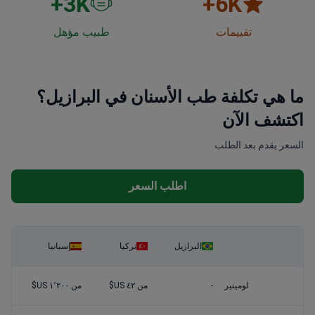
3
K+
6
K+
تقييمات
طبيب مؤهل
ما هي تكلفة طب الأسنان في البرازيل؟
اكتشف الآن
السعر يقدم بعد الطلب
اطلب السعر
البرازيل
تركيا
إسبانيا
لومينير
-
من ٤٢ US$
من ١٬٢٠٠ US$