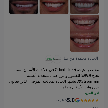
العيادة معتمدة من قبل :
تتخصص عيادة Odontoliuzzi في علاجات الأسنان بنسبة
نجاح 99.9% للقشور والزراعة، باستخدام أنظمة
Straumann®. تشتهر العيادة بمعالجة المرضى الذين يعانون
من رهاب الأسنان بنجاح.
أجرى الجراحون أكثر من 900 عملية زراعة أسنان
اقرأ المزيد
باستخدام أنظمة Nobel Biocare/Straumann
5.0
5 تقييمات
مختبر في الموقع للعلاجات في نفس اليوم وطب
علاج