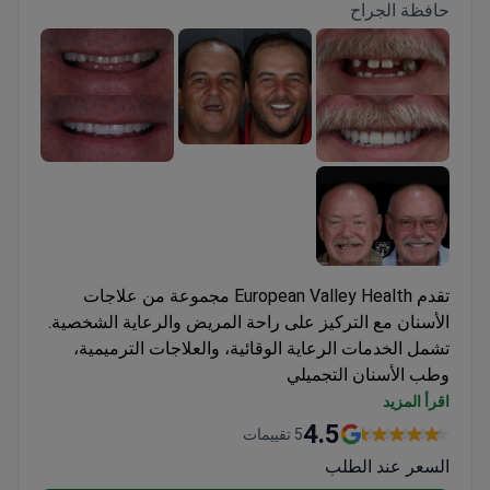
حافظة الجراح
تقدم European Valley Health مجموعة من علاجات
الأسنان مع التركيز على راحة المريض والرعاية الشخصية.
تشمل الخدمات الرعاية الوقائية، والعلاجات الترميمية،
وطب الأسنان التجميلي
يؤكد الموظفون على استخدام تقنيات لطيفة للمرضى
اقرأ المزيد
الذين يشعرون بالتوتر
4.5
5 تقييمات
تلتزم العيادة ببروتوكولات نظافة صارمة لضمان سلامة
السعر عند الطلب
المرضى