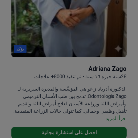
يؤكد
Adriana Zago
28سنة خبره ١٦ سنة • تم تنفيذ 8000+ علاجات
الدكتورة أدريانا زاغو هي المؤسِّسة والمديرة السريرية لـ
Odontologia Zago. تدمج بين طب الأسنان الترميمي
وأمراض اللثة وزراعة الأسنان لعلاج أمراض اللثة وتقديم
تأهيل وظيفي وجمالي. كما تتولى حالات الزراعة المتقدمة.
اقرأ المزيد
ويعتمد نهجها على مواد متوافقة حيويًا وتقنيات طفيفة
التوغل والعلاج بالليزر.
الاعتمادات: DDS، Universidade
احصل على استشارة مجانية
Tuiuti do Paraná (1998). تخصص في أمراض اللثة، São