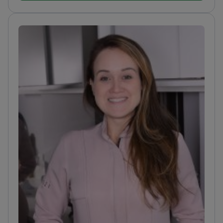
Leopoldo Mandic. تخصص في طب الأسنان الترميمي،
ABO‑PR. تدريب متقدم في زراعة الأسنان. تدريب في طب
الأسنان البيولوجي والعلاج العصبي.
تقود التشخيص ووضع
خطط العلاج، وتنسّق فريقًا متعدد التخصصات لتقديم رعاية
دقيقة ومخصصة تدعم الصحة الجهازية والرفاهية على
المدى الطويل.