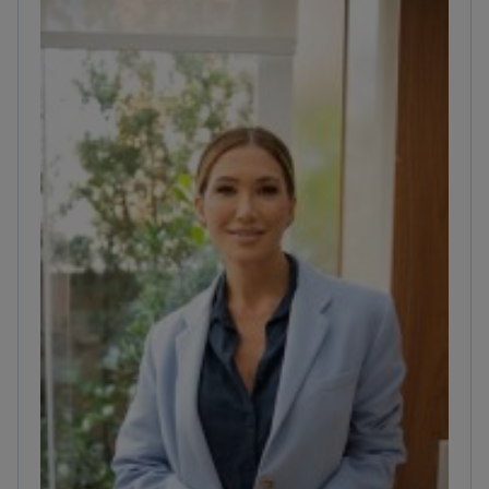
براءات اختراع ونشر العديد من الأبحاث العلمية.
أستاذ
دراسات عليا في IOA Boutique ومحاضر دولي مع
GoBeyond. تشمل خبراته الجراحة اللثوية التجميلية، مثل
إطالة التيجان وتطعيم اللثة. كما يعمل بتدفقات عمل رقمية
ثلاثية الأبعاد باستخدام دلائل جراحية مطبوعة، وبإعادة
تأهيل فموي متكاملة تدمج الزرعات والقشور الخزفية
والتثبيت اللاصق.