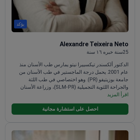
يؤكد
Alexandre Teixeira Neto
25سنة خبره ١٦ سنة
الدكتور ألكسندر تيكسييرا نيتو يمارس طب الأسنان منذ
عام 2001. يحمل درجة الماجستير في طب الأسنان من
جامعة بوزيتيفو (PR). وهو اختصاصي في طب اللثة
والجراحة اللثوية التجميلية (SLM-PR)، وزراعة الأسنان
اقرأ المزيد
(Uningá-PR)، والميكانيكا الحيوية الجمالية (ISEEC). كما أنه
حاصل على شهادة في استخدام الليزر السني (PUC-PR).
احصل على استشارة مجانية
منذ عام 2014 وهو رائد في المجال الرقمي ومن أوائل من
تبنّوا تصميم الابتسامة الرقمي (DSD). شريك-مالك في
بيوند ديجيتال سوليوشنز (BDS)، وهي شركة متخصصة في
التخطيط الرقمي لعمليات الزراعة واللثة والتجميل. يشغل
منصب مدير تخطيط التجميل وطب اللثة في BDS. يحمل