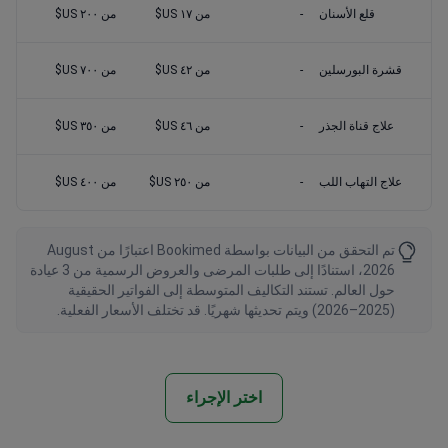
قلع الأسنان
-
من ١٧ US$
من ٢٠٠ US$
قشرة البورسلين
-
من ٤٢ US$
من ٧٠٠ US$
علاج قناة الجذر
-
من ٤٦ US$
من ٣٥٠ US$
علاج التهاب اللب
-
من ٢٥٠ US$
من ٤٠٠ US$
تم التحقق من البيانات بواسطة Bookimed اعتبارًا من August
2026، استنادًا إلى طلبات المرضى والعروض الرسمية من 3 عيادة
حول العالم. تستند التكاليف المتوسطة إلى الفواتير الحقيقية
(2025–2026) ويتم تحديثها شهريًا. قد تختلف الأسعار الفعلية.
اختر الإجراء