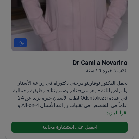
يؤكد
Dr Camila Novarino
26سنة خبره ١٦ سنة
يحمل الدكتور نوفارينو درجتي دكتوراه في زراعة الأسنان
وأمراض اللثة - وهو مزيج نادر يضمن نتائج وظيفية وجمالية
في عيادة Odontoliuzzi لطب الأسنان.
خبرة تزيد عن 24
عاماً في التخصص في تقنيات زراعة الأسنان All-on-4 و
All-on-6
اقرأ المزيد
أستاذ في جامعة ساو ليوبولدو مانديك لمدة 10
سنوات
تدريب متقدم في طب اللثة المحيطة بالزرعات من
احصل على استشارة مجانية
أجل صحة اللثة المثالية
حاصل على شهادة البورد في طب
الأسنان مع مؤهلات الدراسات العليا