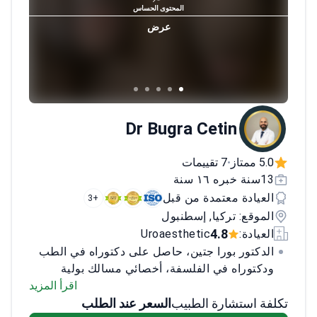
المحتوى الحساس
عرض
Dr Bugra Cetin
5.0 ممتاز
7 تقييمات
•
13سنة خبره ١٦ سنة
العيادة معتمدة من قبل
+3
الموقع: تركيا, إسطنبول
4.8
العيادة:
Uroaesthetic
الدكتور بورا جتين، حاصل على دكتوراه في الطب
ودكتوراه في الفلسفة، أخصائي مسالك بولية
معتمد. يختص في جراحة زرع القضيب، إعادة بناء
اقرأ المزيد
تكلفة استشارة الطبيب
السعر عند الطلب
الأعضاء التناسلية، وصحة الرجل الجنسية. أجرى