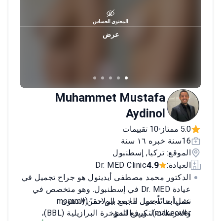
المحتوى الحساس
عرض
Muhammet Mustafa
Aydinol
5.0 ممتاز
10 تقييمات
•
16سنة خبره ١٦ سنة
الموقع: تركيا, إسطنبول
4.9
العيادة:
Dr. MED Clinic
الدكتور محمد مصطفى أيدينول هو جراح تجميل في
عيادة Dr. MED في إسطنبول. وهو متخصص في
نشر أبحاثاً حول الجمع بين حقن الدهون
عمليات "تجميل ما بعد الولادة" (mommy
والغرسات لتكبير الثدي.
makeover)، ورفع المؤخرة البرازيلية (BBL)،