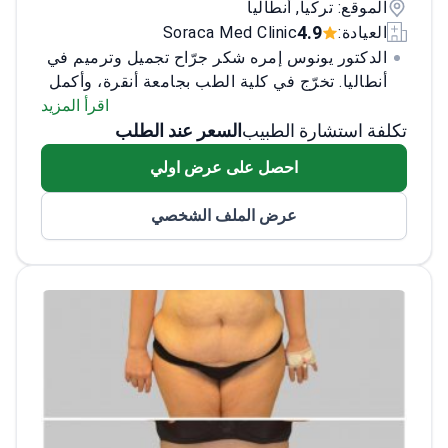
الموقع: تركيا, أنطاليا
4.9
العيادة:
Soraca Med Clinic
الدكتور يونوس إمره شكر جرّاح تجميل وترميم في
أنطاليا. تخرّج في كلية الطب بجامعة أنقرة، وأكمل
اختصاصه في مستشفى جامعة أكدنيز. تدرّب تحت
اقرأ المزيد
تكلفة استشارة الطبيب
السعر عند الطلب
إشراف البروفيسور عمر أوزكان، وكان عضواً
فاعلاً في فريق عمليات زرع الرحم وزرع الذراعين.
احصل على عرض اولي
عام 2023 حصل على المركز الثاني (الفرع
السريري) في مسابقة الأبحاث للجمعية التركية
عرض الملف الشخصي
لجراحة التجميل والترميم والجراحات الجمالية.
درّس جراحة التجميل في مستشفى التدريب
والبحوث في أديامان بين عامي 2023 و2025. ألقى
محاضرات في مؤتمرات وطنية وأسهم في
منشورات علمية.
مجالات التركيز السريري: تجميل
الأنف (بالموجات فوق الصوتية، الإثني)، تجديد
الوجه، تجميل الثدي، نحت القوام، الجراحة
الترميمية.