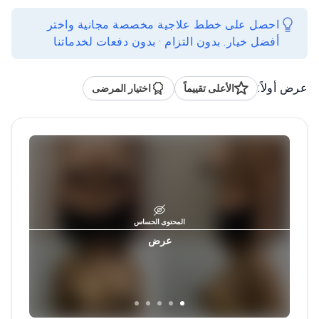
احصل على خطط علاجية مخصصة مجانية واختر
أفضل خيار. بدون التزام · بدون دفعات لخدماتنا
عرض أولاً:
الأعلى تقييماً
اختيار المرضى
المحتوى الحساس
عرض