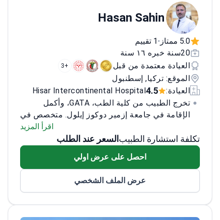
Hasan Sahin
5.0 ممتاز
1 تقييم
•
20سنة خبره ١٦ سنة
العيادة معتمدة من قبل
+3
الموقع: تركيا, إسطنبول
4.5
العيادة:
Hisar Intercontinental Hospital
تخرج الطبيب من كلية الطب، GATA، وأكمل
الإقامة في جامعة إزمير دوكوز إيلول. متخصص في
جراحة التجميل والترميم، أجرى الطبيب أكثر من
اقرأ المزيد
تكلفة استشارة الطبيب
السعر عند الطلب
12,000 عملية جراحية لأكثر من 5,000 مريض
حول العالم. تشمل مجالات الخبرة جراحة الوجه
احصل على عرض اولي
والجمجمة، جراحة اليد، الإجراءات الجراحية
الدقيقة، والعديد من الجراحات التجميلية مثل
عرض الملف الشخصي
تجميل الأنف، تجميل الثدي، وشد البطن.
<\/p>
الطبيب ماهر في الإجراءات التجميلية
والوظيفية للوجه، الأنف، الثدي، والجسم، ويقدم