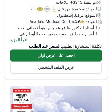
تم تنفيذ 3315+ علاجات
العيادة معتمدة من قبل
+7
الموقع: تركيا, إسطنبول
4.6
العيادة:
Anadolu Medical Center
الأستاذ الدكتور ظافر غولباس هو أخصائي طب
الأورام وأمراض الدم ، ومدير طب الأورام في
مركز الأناضول الطبي ومؤسس مركز زرع نخاع
اقرأ المزيد
تكلفة استشارة الطبيب
السعر عند الطلب
العظام في الأناضول. وهو اختصاصي أمراض الدم
والأورام المؤهلين تأهيلاً عالياً ، ومتخصص في
احصل على عرض اولي
زراعة نخاع العظام ، وحصل على تعليم من كلية
الطب بجامعة هاسيتيب ، وكلية الطب بجامعة
عرض الملف الشخصي
الأناضول ، ومركز أتاتورك للأمراض الرئوية
وجراحة الصدر ، ومركز هداسا الطبي ، ومركز
فريد هاتشينسون لأبحاث السرطان ، ومركز
أندرسون لأبحاث السرطان. ، ومستشفى الأميرة
مارغريت بجامعة تورنتو.