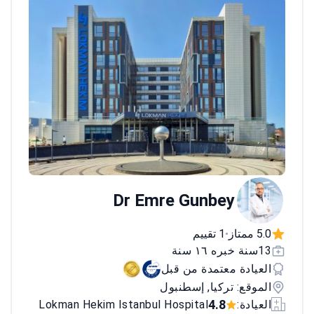
خدمات استشارية للإجراءات الترميمية المعقدة.
معتمد في تشريح السدائل، شفاء الجروح،
والجراحة الدقيقة، وشارك الطبيب في العديد من
الدورات والمؤتمرات الدولية.<\/p>
Dr Emre Gunbey
5.0 ممتاز
1 تقييم
•
13سنة خبره ١٦ سنة
العيادة معتمدة من قبل
الموقع: تركيا, إسطنبول
4.8
العيادة:
Lokman Hekim Istanbul Hospital