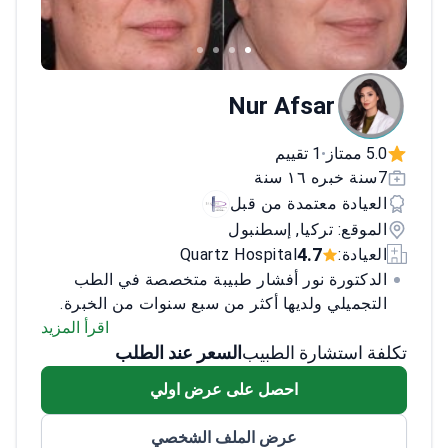
Nur Afsar
5.0 ممتاز
1 تقييم
•
7سنة خبره ١٦ سنة
العيادة معتمدة من قبل
الموقع: تركيا, إسطنبول
4.7
العيادة:
Quartz Hospital
الدكتورة نور أفشار طبيبة متخصصة في الطب
التجميلي ولديها أكثر من سبع سنوات من الخبرة.
تتخصص في تطبيقات البوتوكس، الفيلر،
اقرأ المزيد
تكلفة استشارة الطبيب
السعر عند الطلب
الميزوثيرابي وتجديد البشرة. تشتهر الدكتورة أفشار
برعايتها الشخصية والمعتمدة على الأدلة العلمية،
احصل على عرض اولي
وتمتلك مهارات متقدمة في الألثيرابي، راديس، شد
الوجه بالخيوط، وتحديد ملامح الوجه بدون جراحة.
عرض الملف الشخصي
حصلت على شهادة الطب من جامعة إسكي شهير