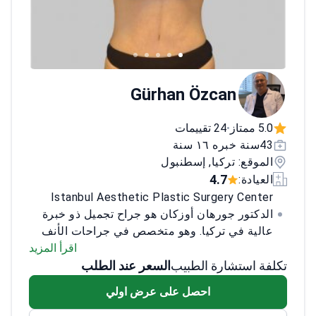
Gürhan Özcan
5.0 ممتاز
24 تقييمات
•
43سنة خبره ١٦ سنة
الموقع: تركيا, إسطنبول
4.7
العيادة:
Istanbul Aesthetic Plastic Surgery Center
الدكتور جورهان أوزكان هو جراح تجميل ذو خبرة
عالية في تركيا. وهو متخصص في جراحات الأنف
والجفن والثدي والبطن وهو خبير في شد البطن
اقرأ المزيد
تكلفة استشارة الطبيب
السعر عند الطلب
وتقويم الأنف. وهو الرئيس المؤسس لقسم الجراحة
التجميلية في كلية الطب بجامعة باشكنت وعضو
احصل على عرض اولي
في الجمعية التركية للجراحة التجميلية والترميمية
(TSAPS) والجمعية الأوروبية لجراحي التجميل