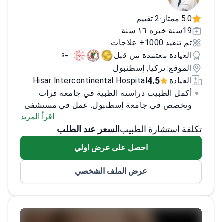
5.0 ممتاز
2 تقييم
•
19سنة خبره ١٦ سنة
تم تنفيذ 1000+ علاجات
العيادة معتمدة من قبل
+3
الموقع: تركيا, إسطنبول
4.5
العيادة:
Hisar Intercontinental Hospital
أكمل الطبيب دراسته الطبية في جامعة فرات
وتخصص في جامعة إسطنبول. عمل في مستشفى
موش بولانيك الحكومي قبل الانضمام إلى
اقرأ المزيد
تكلفة استشارة الطبيب
السعر عند الطلب
مستشفى ليف أولوس. مع التركيز على جراحة
السمنة والتمثيل الغذائي، شارك في أكثر من 1000
احصل على عرض اولي
حالة على مدى ست سنوات. تمتد خبرته إلى جراحة
القولون والمستقيم، والجراحة الغدد الصماء،
عرض الملف الشخصي
والإجراءات التنظيرية، بما في ذلك الفتق وأمراض
منطقة الشرج. كعضو مؤسس في كلية الجراحة
العامة بجامعة إستيني، قدم محاضرات من 2016
إلى 2020، وحصل على لقب أستاذ مشارك.<\/p>