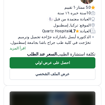
5.0 ممتاز
1 تقييم
•
10سنة خبره ١٦ سنة
العيادة معتمدة من قبل
الموقع: تركيا, إسطنبول
4.7
العيادة:
Quartz Hospital
الدكتورة أيسل باشازاده جرّاحة تجميل وترميم.
تخرّجت في كلية طب جراح باشا بجامعة إسطنبول،
وأتمّت تخصّصها في كلية الطب بجامعة أولوداغ في
اقرأ المزيد
تكلفة استشارة الطبيب
السعر عند الطلب
بورصة. تحمل شهادة EBOPRAS (المجلس الأوروبي
لجراحة التجميل والترميم والجراحة التجميلية).
احصل على عرض اولي
عملت في مستشفيات جامعية وعيادات خاصة.
تحضر مؤتمرات دولية ودورات جراحية حيّة
عرض الملف الشخصي
وتدريبات متقدمة، ما يبقي ممارستها مواكبة
للمستجدات. تقدّم رعاية دقيقة وشخصية تركّز على
سلامة المريض والوظيفة والنتائج الطبيعية.