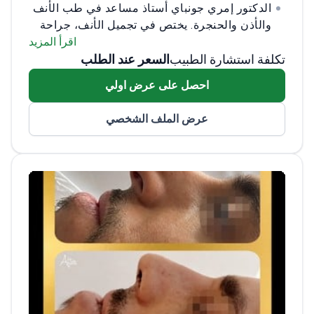
الدكتور إمري جونباي أستاذ مساعد في طب الأنف
والأذن والحنجرة. يختص في تجميل الأنف، جراحة
الجيوب الأنفية بالمنظار، علاج الشخير وانقطاع
اقرأ المزيد
تكلفة استشارة الطبيب
السعر عند الطلب
النفس أثناء النوم، وجراحة أورام الرأس والعنق.
تخرج من كلية الطب بجامعة إيجه عام 2003،
احصل على عرض اولي
وأكمل تخصصه في مستشفى كيجورين للتدريب
والبحوث عام 2011.
عمل الدكتور جونباي في
عرض الملف الشخصي
مستشفى لقمان حكيم إسطنبول ومستشفى
أداتيب إسطنبول. كما اكتسب خبرة دولية كمراقب
في عيادة مايو بالولايات المتحدة الأمريكية. وهو
عضو في المجلس الأوروبي لطب الأنف والأذن
والحنجرة وجراحة الرأس والعنق، والجمعية
الأوروبية لجراحة الأنف، وجمعية جراحة التجميل
الوجهية.