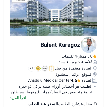
Bulent Karagoz
5.0 ممتاز
4 تقييمات
•
33سنة خبره ١٦ سنة
العيادة معتمدة من قبل
+7
الموقع: تركيا, إسطنبول
4.6
العيادة:
Anadolu Medical Center
الطبيب هو أخصائي أورام طبية تركي ذو خبرة
عالية متخصص في الساركوما، الليمفوما، سرطان
البنكرياس، سرطان الرئة، وسرطان الثدي. مع
اقرأ المزيد
تكلفة استشارة الطبيب
السعر عند الطلب
أكثر من 20 عامًا من الخبرة، يركز الطبيب على