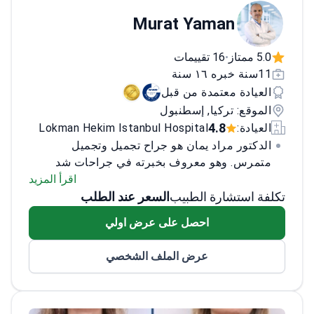
Murat Yaman
5.0 ممتاز
16 تقييمات
•
11سنة خبره ١٦ سنة
العيادة معتمدة من قبل
الموقع: تركيا, إسطنبول
4.8
العيادة:
Lokman Hekim Istanbul Hospital
الدكتور مراد يمان هو جراح تجميل وتجميل
متمرس. وهو معروف بخبرته في جراحات شد
البطن واستخدام التقنيات الجراحية المتقدمة
اقرأ المزيد
تكلفة استشارة الطبيب
السعر عند الطلب
لتحقيق أفضل النتائج. وقد أجرى عدداً مذهلاً من
العمليات الجراحية المختلفة، بما في ذلك أكثر من
احصل على عرض اولي
1500 عملية تجميل للأنف وتكبير للثدي، و500
عملية شد للوجه، و1,000 عملية شد للوجه،
عرض الملف الشخصي
وحوالي 1,000 عملية شفط دهون باستخدام تقنية
VASER lipo.