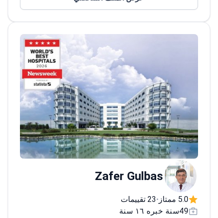
وفرنسا. وهو أيضًا عضو في جمعية تجميل الأنف
الأوروبية.
Zafer Gulbas
5.0 ممتاز
23 تقييمات
•
49سنة خبره ١٦ سنة