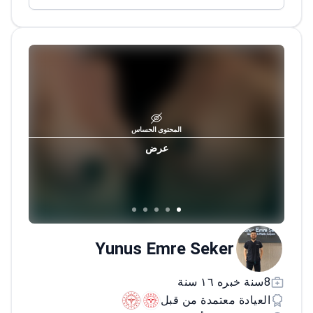
عثمان غازي، وتحمل درجة الماجستير في الطب
التجميلي. عملت كطبيبة تجميل في عيادة تركياانا،
مستشفى فلورنس نايتنغيل، وعيادة د. أحمد ديلبر
لجراحة التجميل.
حاصلة على اعتماد وزارة الصحة.
وأكملت تدريبات متقدمة في أكاديمية ميرز،
أكاديمية ألثيرا، وتيسليفت. وتشارك بانتظام في
مؤتمرات دولية مثل AMWC موناكو، IMCAS
المحتوى الحساس
باريس، ودبي ديرما.
عرض
Yunus Emre Seker
8سنة خبره ١٦ سنة
العيادة معتمدة من قبل