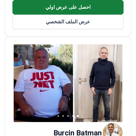
بيولوجيا الأورام، علم المناعة للأورام، العلاج
احصل على عرض اولي
المناعي للسرطان، والعلاجات المستهدفة. منذ عام
2019، يعمل الطبيب كأخصائي أورام طبية في
عرض الملف الشخصي
مركز الأناضول الطبي وكان قد شغل سابقًا
مناصب قيادية في كلية الطب بجامعة إسطنبول
أوكان ومستشفى التدريب غاتا حيدر باشا. قام
الطبيب بتأليف أكثر من 40 منشورًا في أبحاث
السرطان وهو عضو في جمعية الأورام الطبية
التركية والجمعية الأوروبية للرأس والعنق.<\/p>
Burcin Batman