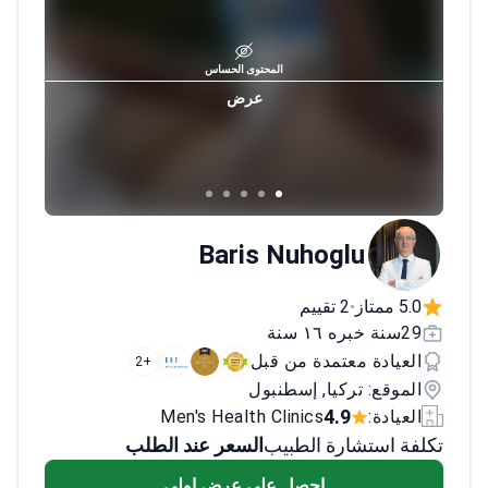
المحتوى الحساس
عرض
Baris Nuhoglu
5.0 ممتاز
2 تقييم
•
29سنة خبره ١٦ سنة
العيادة معتمدة من قبل
+2
الموقع: تركيا, إسطنبول
4.9
العيادة:
Men's Health Clinics
تكلفة استشارة الطبيب
السعر عند الطلب
احصل على عرض اولي