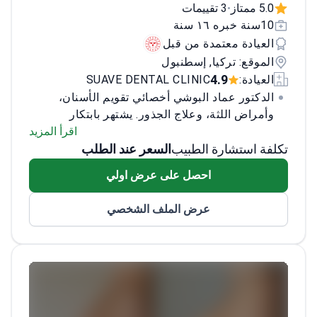
5.0 ممتاز
3 تقييمات
•
10سنة خبره ١٦ سنة
العيادة معتمدة من قبل
الموقع: تركيا, إسطنبول
4.9
العيادة:
SUAVE DENTAL CLINIC
الدكتور عماد البوشي أخصائي تقويم الأسنان،
وأمراض اللثة، وعلاج الجذور. يشتهر بابتكار
ابتسامات هوليوود وإجراء عمليات زراعة الأسنان
اقرأ المزيد
تكلفة استشارة الطبيب
السعر عند الطلب
المتقدمة. حصل على شهادة دكتور في جراحة
الأسنان من جامعة أوكان في إسطنبول، وبدأ
احصل على عرض اولي
مسيرته المهنية في جامعة المستقبل بمصر.
يركز
الدكتور البوشي على الدقة، والسلامة، والرعاية
عرض الملف الشخصي
الشخصية، ويستخدم أحدث التقنيات والتكنولوجيا
الحديثة في عمله. عالج أكثر من 2000 مريض
بنسبة رضا تتجاوز 97%. التزامه بالابتكار وتثقيف
المرضى يجعله رائداً في مجاله.