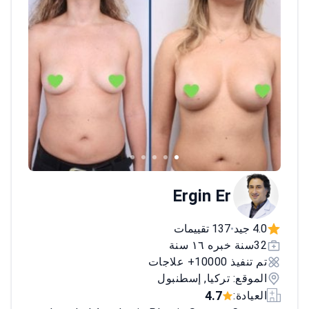
Ergin Er
4.0 جيد
137 تقييمات
•
32سنة خبره ١٦ سنة
تم تنفيذ 10000+ علاجات
الموقع: تركيا, إسطنبول
4.7
العيادة: