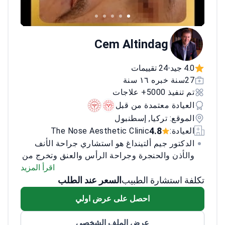
Cem Altindag
4.0 جيد
24 تقييمات
•
27سنة خبره ١٦ سنة
تم تنفيذ 5000+ علاجات
العيادة معتمدة من قبل
الموقع: تركيا, إسطنبول
4.8
العيادة:
The Nose Aesthetic Clinic
الدكتور جيم ألتينداغ هو استشاري جراحة الأنف
والأذن والحنجرة وجراحة الرأس والعنق وتخرج من
جامعة اسطنبول في عام 1989. وقد أكمل العديد
اقرأ المزيد
تكلفة استشارة الطبيب
السعر عند الطلب
من عمليات المراقبة والاستشارات الفخرية
والدورات والاجتماعات في دول مختلفة مثل
احصل على عرض اولي
الولايات المتحدة الأمريكية والنمسا وألمانيا
والمملكة المتحدة والبرتغال ، هولندا وإيطاليا
عرض الملف الشخصي