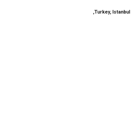
ن محترفاً ومطمئناً وواضحاً أن لديه خبرة كبيرة في هذا
ال. لأي شخص يفكر في هذا الإجراء ويبحث عن خيارات دولياً،
Turkey, Istan
 بالتأكيد بالتحدث معه ومع فريقه.