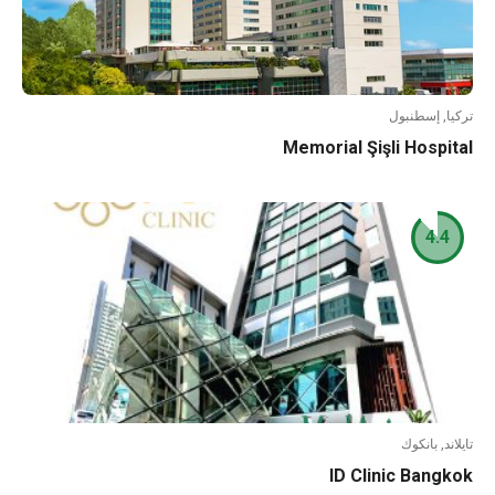
ا, إسطنبول
Memorial Şişli Hospi
4.4
ند, بانكوك
ID Clinic Bang