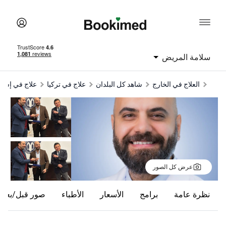
امة المريض
العلاج في الخارج
شاهد كل البلدان
علاج في تركيا
علاج في إسطنبول
ic
عرض كل الصور
ظرة عامة
برامج
الأسعار
الأطباء
صور قبل/بعد