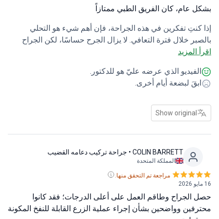
 عام، كان الفريق الطبي ممتازاً
كنتِ تفكرين في هذه الجراحة، فإن أهم شيء هو التحلي
بر خلال فترة التعافي. لا يزال الجرح حساسًا، لكن الجراح
 المزيد
قه كانوا ممتازين في شرح كل خطوة. شعرتُ برعاية فائقة.
اخترنا غرسة قابلة للنفخ من نوع AMS 700 مكونة من 3 قطع،
لفيديو الذي عرضه عليّ هو للدكتور.
ت النتيجة من حيث الطول مطابقة تمامًا لما تم الاتفاق عليه
بقَ لبضعة أيام أخرى.
ًا، وهو أمر مُريح. كانت العيادة جيدة، مع أن التنسيق في
الجوانب الإدارية يحتاج إلى تحسين. بشكل عام، كان الفريق
ي متميزًا. كوني مستعدة لفترة التعافي.
Show original
COLIN BARRETT
• جراحة تركيب دعامه القضيب
المملكة المتحدة
مراجعة تم التحقق منها.
الجراح وطاقم العمل على أعلى الدرجات؛ فقد كانوا
فين وواضحين بشأن إجراء عملية الزرع القابلة للنفخ المكونة