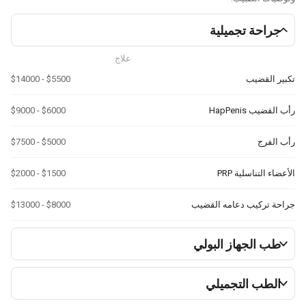
راحة تجميلية
علاج
ر القضيب
$5500 - $14000
ضيب HapPenis
$6000 - $9000
الفرج
$5000 - $7500
ء التناسلية PRP
$1500 - $2000
ة تركيب دعامه القضيب
$8000 - $13000
ب الجهاز البولي
لطب التجميلي