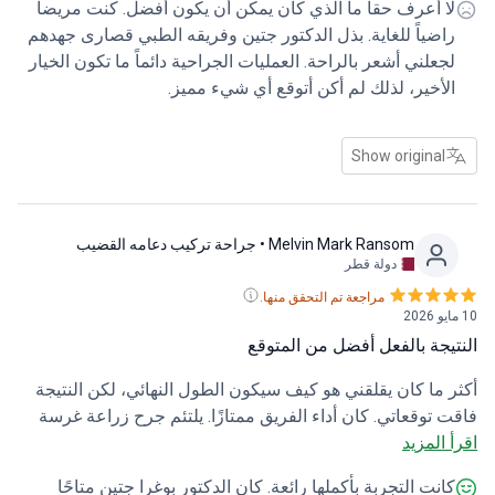
ا أعرف حقاً ما الذي كان يمكن أن يكون أفضل. كنت مريضاً
بوع الرابع بعد الجراحة، الأمور تسير على ما يرام حتى الآن. لم
اضياً للغاية. بذل الدكتور جتين وفريقه الطبي قصارى جهدهم
هناك أي تكاليف إضافية غير ما تم الاتفاق عليه. أنصح أي
جعلني أشعر بالراحة. العمليات الجراحية دائماً ما تكون الخيار
ة بطرح أكبر عدد ممكن من الأسئلة وإجراء بحثها الخاص.
لأخير، لذلك لم أكن أتوقع أي شيء مميز.
 مرتاحة وثقي بجراحك.
Show original
Melvin Mark Ransom
• جراحة تركيب دعامه القضيب
دولة قطر
مراجعة تم التحقق منها.
يجة بالفعل أفضل من المتوقع
 ما كان يقلقني هو كيف سيكون الطول النهائي، لكن النتيجة
 توقعاتي. كان أداء الفريق ممتازًا. يلتئم جرح زراعة غرسة
 المزيد
كون ثلاثية القطع بشكل جيد، مع أن أصعب ما في فترة
اهة كان محاولة الجلوس براحة. أما بالنسبة لتقييمي
انت التجربة بأكملها رائعة. كان الدكتور بوغرا جتين متاحًا