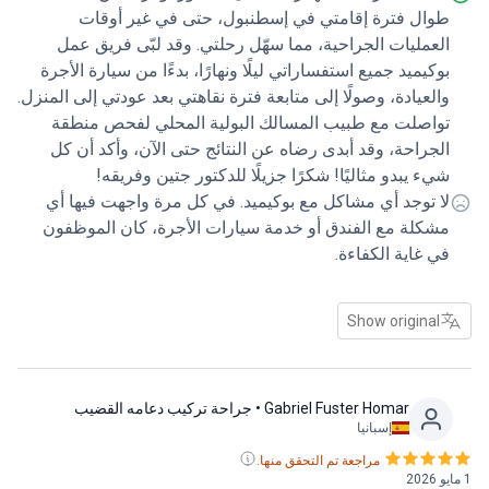
خفض، فقد كان تصميم العيادة نفسها؛ فهي عملية لكنها تبدو
وال فترة إقامتي في إسطنبول، حتى في غير أوقات
ة. مع ذلك، لم يؤثر هذا على جودة الرعاية الطبية. بناءً على
لعمليات الجراحية، مما سهّل رحلتي. وقد لبّى فريق عمل
اية التي تلقيتها من الطاقم والجراح، أنصح الآخرين بالتوجه
وكيميد جميع استفساراتي ليلًا ونهارًا، بدءًا من سيارة الأجرة
هذه العيادة.
العيادة، وصولًا إلى متابعة فترة نقاهتي بعد عودتي إلى المنزل.
واصلت مع طبيب المسالك البولية المحلي لفحص منطقة
لجراحة، وقد أبدى رضاه عن النتائج حتى الآن، وأكد أن كل
يء يبدو مثاليًا! شكرًا جزيلًا للدكتور جتين وفريقه!
ا توجد أي مشاكل مع بوكيميد. في كل مرة واجهت فيها أي
شكلة مع الفندق أو خدمة سيارات الأجرة، كان الموظفون
ي غاية الكفاءة.
Show original
Gabriel Fuster Homar
• جراحة تركيب دعامه القضيب
إسبانيا
مراجعة تم التحقق منها.