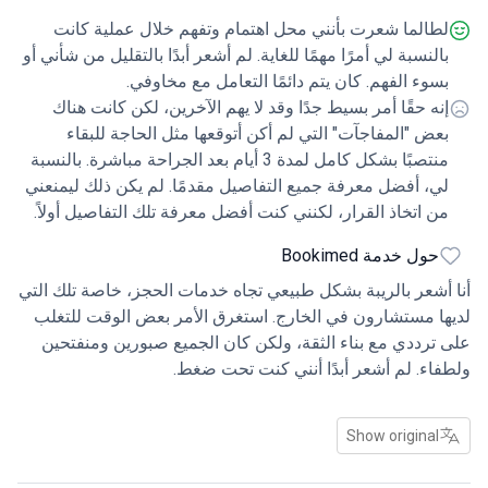
 الوقت. التحسينات في نمط الحياة والأدوية ساعدت لفترة،
طالما شعرت بأنني محل اهتمام وتفهم خلال عملية كانت
ا توقفت في نهاية المطاف عن الفعالية. أنا ورفيقي لدينا
النسبة لي أمرًا مهمًا للغاية. لم أشعر أبدًا بالتقليل من شأني أو
ة محبة وشعرنا أن زراعة العضو الذكري ستسمح لنا بالحفاظ
سوء الفهم. كان يتم دائمًا التعامل مع مخاوفي.
حياة حميمة نشطة ومرضية لسنوات قادمة. بعد البحث عن
نه حقًا أمر بسيط جدًا وقد لا يهم الآخرين، لكن كانت هناك
ارات دولياً، تعرفت على الدكتور شيتين من خلال بوكيميد.
عض "المفاجآت" التي لم أكن أتوقعها مثل الحاجة للبقاء
في البداية حذراً من السياحة الطبية، لكن بمجرد أن تحدثت
منتصبًا بشكل كامل لمدة 3 أيام بعد الجراحة مباشرة. بالنسبة
رة مع الدكتور شيتين وفريقه شعرت بارتياح أكبر. تم شرح
ي، أفضل معرفة جميع التفاصيل مقدمًا. لم يكن ذلك ليمنعني
مة بشكل واضح وشملت الرعاية في المستشفى، والإقامة،
ن اتخاذ القرار، لكنني كنت أفضل معرفة تلك التفاصيل أولاً.
قل وخدمات الترجمة. مقارنة بالأسعار في المملكة المتحدة
 التكلفة لا تزال كبيرة ولكنها أكثر معقولية بكثير. المستشفى
حول خدمة Bookimed
 كان ممتازاً. تم إجراء جميع الاختبارات قبل العملية بكفاءة
أشعر بالريبة بشكل طبيعي تجاه خدمات الحجز، خاصة تلك التي
ت المنشأة والطاقم محترفين للغاية. تم تحديد موعد الجراحة
ا مستشارون في الخارج. استغرق الأمر بعض الوقت للتغلب
فس اليوم بعد الاستشارة. كان هناك بعض العقبات التنظيمية
ترددي مع بناء الثقة، ولكن كان الجميع صبورين ومنفتحين
طول الطريق (على سبيل المثال، الارتباك بخصوص النقل
اء. لم أشعر أبدًا أنني كنت تحت ضغط.
 الفندق عند الوصول). تم حل هذه الأمور بسرعة ولكنها قد
ك ببعض القلق عندما تسافر في بلد آخر. ومع ذلك، تم تسليم
يء وُعد به في الحزمة وكانت الرعاية الطبية نفسها ممتازة.
Show original
 الساعات الأربع والعشرون الأولى بعد العملية مؤلمة للغاية،
قد أنه من المهم أن يعرف المرضى ذلك مسبقًا، على الرغم