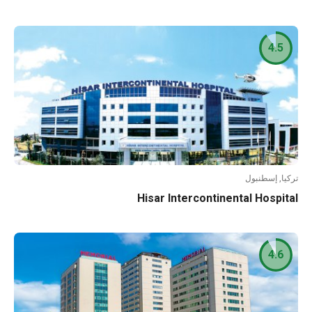
4.5
ا, إسطنبول
Hisar Intercontinental Hospi
4.6