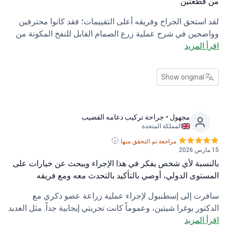
قطعتين
استحق الجراح وفريقه أعلى التقييمات؛ فقد كانوا محترفين
حين في شرح عملية زرع الصمام القابل للنفخ المكونة من
 المزيد
ين. في هذه المرحلة، لا يزال موضع الشق مؤلمًا بعض
ء، وهذا أمر طبيعي. لكن التورم لا يزال شديدًا بحيث لا
ني تحديد مدى توافق طوله مع توقعاتي. ما زلت في فترة
Show original
افي. وبينما يتطلب التعافي الجسدي الصبر، كانت الرعاية
ية ممتازة، وشعرت بدعم كبير طوال فترة العلاج.
مجهول
• جراحة تركيب دعامه القضيب
المملكة المتحدة
مراجعة تم التحقق منها.
سبة لأي شخص يفكر في هذا الإجراء ويبحث عن خيارات على
توى الدولي، أوصي بالتأكيد بالتحدث معه ومع فريقه
ت إلى إسطنبول لإجراء عملية زراعة عضو ذكري مع
تور بوغرا شيتين، وعموماً كانت تجربتي إيجابية جداً. مثل العديد
 المزيد
لرجال، كنت أعاني من تدهور حالتي من ضعف الانتصاب