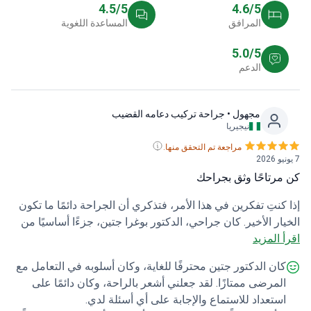
4.5/5
4.6/5
المرافق
المساعدة اللغوية
5.0/5
الدعم
مجهول
• جراحة تركيب دعامه القضيب
نيجيريا
مراجعة تم التحقق منها.
رتاحًا وثق بجراحك
كنتِ تفكرين في هذا الأمر، فتذكري أن الجراحة دائمًا ما تكون
ار الأخير. كان جراحي، الدكتور بوغرا جتين، جزءًا أساسيًا من
 المزيد
ي العلاجية؛ فقد كان صريحًا بشأن فترة النقاهة والتوقعات،
ش جميع المخاطر بشفافية، وشرح لي بدقة مقاس غرسة
ان الدكتور جتين محترفًا للغاية، وكان أسلوبه في التعامل مع
كون المرنة. كان دعم العيادة موثوقًا به. لقد زودوني بدليل
لمرضى ممتازًا. لقد جعلني أشعر بالراحة، وكان دائمًا على
 للعناية اللاحقة، وكان التواصل معهم سهلًا. ما زال الوقت
ستعداد للاستماع والإجابة على أي أسئلة لدي.
ًا، لذا من السابق لأوانه الحديث عن النتيجة النهائية، ولكن في