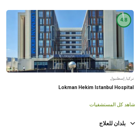
4.8
ا, إسطنبول
Lokman Hekim Istanbul Hospi
د كل المستشفيات
بلدان للعلاج