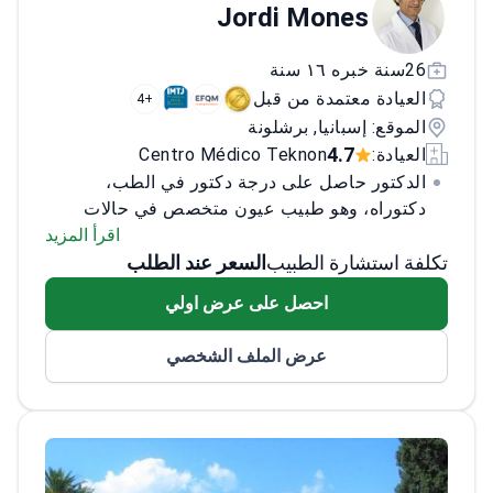
Jordi Mones
26سنة خبره ١٦ سنة
العيادة معتمدة من قبل
+4
الموقع: إسبانيا, برشلونة
4.7
العيادة:
Centro Médico Teknon
الدكتور حاصل على درجة دكتور في الطب،
دكتوراه، وهو طبيب عيون متخصص في حالات
البقعة والشبكية الزجاجية. معروف بمساهماته
اقرأ المزيد
تكلفة استشارة الطبيب
السعر عند الطلب
الكبيرة في طب العيون، قام الطبيب بتطوير
تقنيات تصوير التنكس البقعي وبروتوكولات العلاج.
احصل على عرض اولي
مع التركيز على الفيزيولوجيا المرضية والتصوير
والعلاجات الناشئة للتنكس البقعي المرتبط بالعمر
عرض الملف الشخصي
وأمراض الشبكية التنكسية، أكمل الطبيب تدريبًا
متخصصًا في طب العيون في جامعة برشلونة
المستقلة وزمالات في جامعة هارفارد والمعهد
التكنولوجي والدراسات العليا في مونتيري.
<\/p>
الدكتور هو عضو بحث منتخب في التحالف