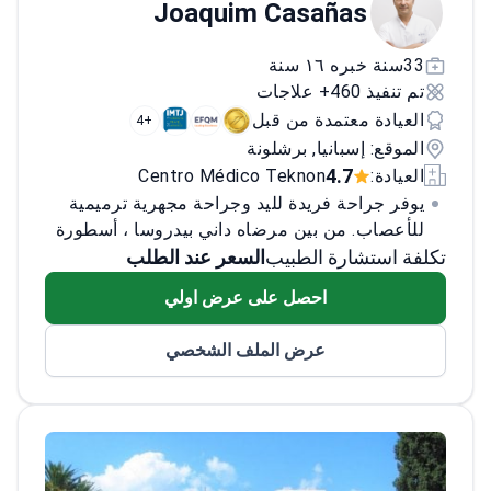
Joaquim Casañas
33سنة خبره ١٦ سنة
تم تنفيذ 460+ علاجات
العيادة معتمدة من قبل
+4
الموقع: إسبانيا, برشلونة
4.7
العيادة:
Centro Médico Teknon
يوفر جراحة فريدة لليد وجراحة مجهرية ترميمية
للأعصاب. من بين مرضاه داني بيدروسا ، أسطورة
تكلفة استشارة الطبيب
الدراجات النارية الإسبانية
السعر عند الطلب
احصل على عرض اولي
عرض الملف الشخصي