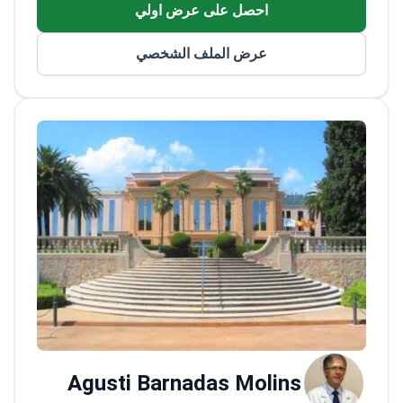
احصل على عرض اولي
تقنيات الاستئصال وعلاج اضطرابات نظم القلب.
<\/p>
عمل الطبيب كباحث رئيسي لعدة منح، بما
عرض الملف الشخصي
في ذلك خمس منح من 'Fondo de Investigación
Sanitaria' الإسبانية وواحدة من 'ATTRACT' -
Horizon 2020. بالإضافة إلى ذلك، كان الطبيب
المنسق الوطني لتجربة PROFID متعددة المراكز
تحت Horizon 2020.<\/p>
الطبيب عضو في عدة
جمعيات مرموقة، بما في ذلك الجمعيات الإسبانية
والأوروبية لأمراض القلب والجمعية الأوروبية لنظم
القلب.<\/p>
Agusti Barnadas Molins