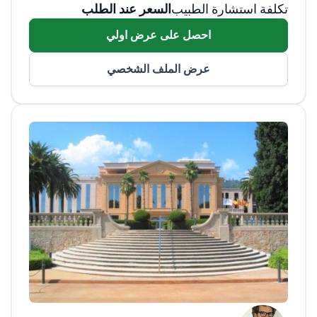
تكلفة استشارة الطبيب
السعر عند الطلب
للبالغين، واستئصال الأسهر، وسلس البول،
وجراحات الإحليل، والمسالك البولية للأطفال.
احصل على عرض اولي
ويُعرف أيضًا بريادته في تقنية تبخير البروستاتا
بالليزر، بالإضافة إلى إجرائه عمليات متقدمة مثل
عرض الملف الشخصي
استئصال الكلية، والموجات فوق الصوتية المركزة
عالية الكثافة (HIFU)، واستئصال البروستاتا،
وجراحات الحفاظ على الكلى.
وهو عضو نشط في
الجمعية الدولية لسلس البول، والجمعية الأوروبية
لجراحة المسالك البولية، والجمعية الإسبانية
لجراحة المسالك البولية. ساهم الدكتور باتيستا
ميرندا في الأبحاث والتجارب السريرية والنشر
العلمي، ويحمل درجة الدكتوراه في سلس البول
لدى الأطفال. وقد وضعت تقنياته المبتكرة
واهتمامه برعاية المرضى معايير جديدة في مجال
جراحة المسالك البولية.