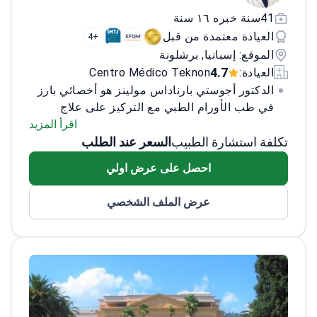
41سنة خبره ١٦ سنة
العيادة معتمدة من قبل
+4
الموقع: إسبانيا, برشلونة
4.7
العيادة:
Centro Médico Teknon
الدكتور أجوستي بارناداس مولينز هو أخصائي بارز
في طب الأورام الطبي مع التركيز على علاج
سرطان الثدي. لديه أكثر من 35 عاماً من الخبرة،
اقرأ المزيد
تكلفة استشارة الطبيب
السعر عند الطلب
وتشمل ممارساته العلاج الكيميائي وعلاج الغدد
لسرطان الثدي والعلاج المناعي لسرطان الثدي.
احصل على عرض اولي
وقد عمل باحثاً رئيسياً لأكثر من 70 مشروعاً بحثياً
وألف أو شارك في تأليف أكثر من 130 مقالة
عرض الملف الشخصي
أصلية. وقد شغل مناصب مرموقة مثل رئيس
الجمعية الكاتالونية الباليارية للأورام والأمين العام
للجمعية الإسبانية لطب الأورام.