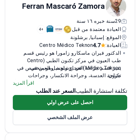
Ferran Mascaró Zamora
29سنة خبره ١٦ سنة
العيادة معتمدة من قبل
+4
الموقع: إسبانيا, برشلونة
4.7
العيادة:
Centro Médico Teknon
الدكتور فيران ماسكارو زامورا هو رئيس قسم
طب العيون في مركز تكنون الطبي (Centro
يدير قسم جراحة الحجاج وتجميل العين في
Médico Teknon) في برشلونة. وهو متخصص في
تكنون.
جراحة العدسة، وجراحة الانكسار، وجراحات
أخصائي معتمد في أورام الحجاج وجراحات
الحجاج المعقدة. يُعد الدكتور ماسكارو زامورا خبيراً
اقرأ المزيد
تكلفة استشارة الطبيب
تخفيف الضغط لأمراض الغدة الدرقية.
السعر عند الطلب
معترفاً به في جراحات تجميل العين والقنوات
شارك في تأليف ثلاثة كتب في طب العيون
الدمعية. حصل على درجة الدكتوراه من جامعة
احصل على عرض اولي
برشلونة المستقلة بمرتبة الشرف.
ونشر أبحاثاً أصلية في مجلات متخصصة.
عضو في الجمعية الإسبانية لجراحة تجميل العين
عرض الملف الشخصي
والحجاج.