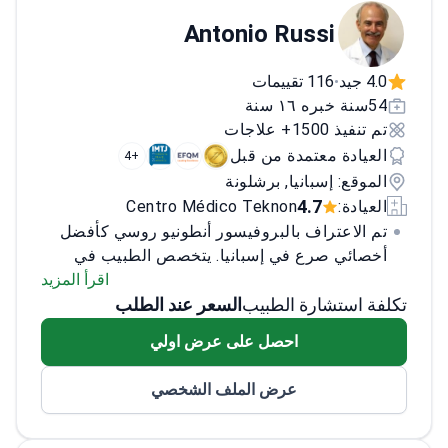
Antonio Russi
4.0 جيد
116 تقييمات
•
54سنة خبره ١٦ سنة
تم تنفيذ 1500+ علاجات
العيادة معتمدة من قبل
+4
الموقع: إسبانيا, برشلونة
4.7
العيادة:
Centro Médico Teknon
تم الاعتراف بالبروفيسور أنطونيو روسي كأفضل
أخصائي صرع في إسبانيا. يتخصص الطبيب في
العلاج غير الجراحي لمراحل الصرع الشديدة
اقرأ المزيد
تكلفة استشارة الطبيب
السعر عند الطلب
والنادرة. يساعد الأطفال والكبار على التخلص من
النوبات للأبد.
احصل على عرض اولي
يعتبر البروفيسور أنطونيو روسي خبيرًا واضحًا في
تشخيص الصرع واختيار الأدوية الأنسب لكل حالة
عرض الملف الشخصي
على حدة. العلاج الدوائي يساعد المرضى في 70٪
من الحالات.
تم إدراج البروفيسور روسي في
تصنيف أفضل 100 طبيب إسباني من قبل مجلة