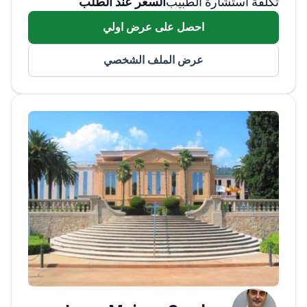
تكلفة استشارة الطبيب
السعر عند الطلب
المتحدة، يستخدم الطبيب تقنيات متقدمة في
الإجراءات الجراحية.<\/p>
باستخدام نظام الملاحة
احصل على عرض اولي
Brain Lab المحدد أثناء جراحات استبدال المفاصل،
يضمن الطبيب التركيب الدقيق للأطراف الصناعية،
عرض الملف الشخصي
مما يقلل من خطر التراخي المبكر.<\/p>