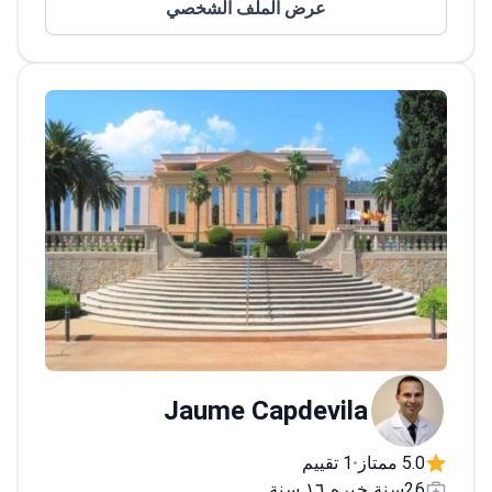
عرض الملف الشخصي
والأورام ذات الأصل غير المعروف في مستشفى
جامعة فال ديبرون في برشلونة ويرتبط بمركز
تيكنون الطبي.<\/p>
مع دكتوراه في الطب
والجراحة، قاد الطبيب العديد من التجارب
السريرية الوطنية متعددة المراكز وكتب أكثر من
120 مقالة محكمة. يُعترف بالطبيب كواحد من أبرز
الخبراء في إسبانيا في مجال أورام الجهاز البولي
التناسلي.<\/p>
Jaume Capdevila
5.0 ممتاز
1 تقييم
•
26سنة خبره ١٦ سنة