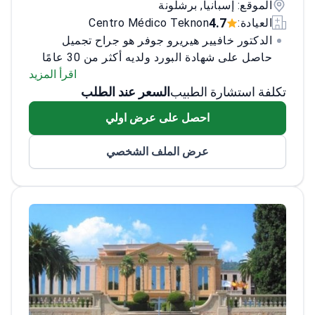
الموقع: إسبانيا, برشلونة
4.7
العيادة:
Centro Médico Teknon
الدكتور خافيير هيريرو جوفر هو جراح تجميل
حاصل على شهادة البورد ولديه أكثر من 30 عامًا
من الخبرة متخصص في تجميل الأنف وتضخم
اقرأ المزيد
تكلفة استشارة الطبيب
السعر عند الطلب
الثدي وجراحة محيط الجسم وتجديد شباب الوجه
والجراحة الترميمية. وهو مؤسس ورئيس مركز
احصل على عرض اولي
Herrero Jover Médicos في مستشفى Teknon
ورئيس المعهد المتوسطي للأشعة والجراحة
عرض الملف الشخصي
بمساعدة الكمبيوتر (MICARS). كما أنه حاصل على
إجازة في الطب العام والجراحة من جامعة
برشلونة وتخصص في الجراحة التجميلية من عيادة
يونيفرسيداد فيدرال فلومينينس (البرازيل).