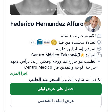
Federico Hernandez Alfaro
32سنة خبره ١٦ سنة
العيادة معتمدة من قبل
+4
الموقع: إسبانيا, برشلونة
4.7
العيادة:
Centro Médico Teknon
الطبيب هو جراح فم ووجه وفكين رائد، يرأس معهد
جراحة الوجه والفكين في Centro Medico
Teknon منذ عام 1995. متخصص في جراحة تقويم
اقرأ المزيد
تكلفة استشارة الطبيب
السعر عند الطلب
الفكين وزراعة الأسنان وعلاج إصابات الوجه، وقد
أجرى الطبيب حوالي 150 عملية تقويم فكين
احصل على عرض اولي
سنويًا.<\/p>
مع مسيرة مهنية تمتد لعقود، عالج
الطبيب أكثر من 4000 مريض من أكثر من 50
عرض الملف الشخصي
دولة. معتمد من المجلس الأوروبي لجراحة الفم
والوجه والفكين، وقد تابع الطبيب تدريبًا مكثفًا في