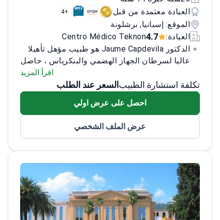
العيادة معتمدة من قبل
+4
الموقع: إسبانيا, برشلونة
4.7
العيادة:
Centro Médico Teknon
الدكتور Jaume Capdevila هو طبيب مؤهل تأهيلا
عاليا لسرطان الجهاز الهضمي والبنكرياس ، حاصل
على شهادة في الطب والجراحة من جامعة Lleida
اقرأ المزيد
تكلفة استشارة الطبيب
السعر عند الطلب
وتخصص في طب الأورام من مستشفى Santa
Creu i Sant Pau. وهو عضو في العديد من
احصل على عرض اولي
المنظمات المهنية ، بما في ذلك EORTC و ESMO و
ENETS و ASCO و GEMCAD و TTD و GETHI.
عرض الملف الشخصي