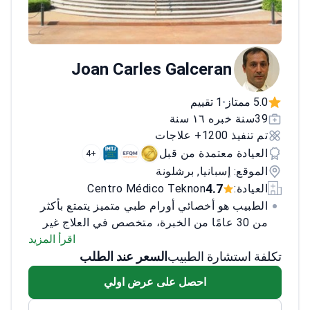
Joan Carles Galceran
5.0 ممتاز
1 تقييم
•
39سنة خبره ١٦ سنة
تم تنفيذ 1200+ علاجات
العيادة معتمدة من قبل
+4
الموقع: إسبانيا, برشلونة
4.7
العيادة:
Centro Médico Teknon
الطبيب هو أخصائي أورام طبي متميز يتمتع بأكثر
من 30 عامًا من الخبرة، متخصص في العلاج غير
الجراحي لأورام الجهاز البولي التناسلي، بما في
اقرأ المزيد
تكلفة استشارة الطبيب
السعر عند الطلب
ذلك سرطان البروستاتا والكلى والمثانة، وكذلك
الساركوما والأورام ذات الأصل غير المعروف.
احصل على عرض اولي
حاليًا، يقود الطبيب وحدة أورام الجهاز البولي
التناسلي والجهاز العصبي المركزي والساركوما