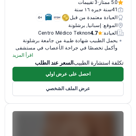
5.0 ممتاز
3 تقييمات
•
41سنة خبره ١٦ سنة
العيادة معتمدة من قبل
+4
الموقع: إسبانيا, برشلونة
4.7
العيادة:
Centro Médico Teknon
يحمل الطبيب شهادة طبية من جامعة برشلونة
وأكمل تخصصًا في جراحة الأعصاب في مستشفى
جامعة دي بيلفيتجي. مع تركيز واسع على أورام
اقرأ المزيد
تكلفة استشارة الطبيب
السعر عند الطلب
الدماغ والحبل الشوكي، وجراحة الأعصاب
الوعائية، والعلاجات الجراحية العصبية للصرع
احصل على عرض اولي
ومرض باركنسون والاضطرابات النفسية، يمتلك
الطبيب خبرة كبيرة في الجراحات التي تشمل
عرض الملف الشخصي
المناطق ذات الوظائف العالية وجذع الدماغ. ساهم
الطبيب في أبحاث حول أصل الكلام، والواقع
المعزز في جراحة الأعصاب، والتحفيز العميق
للدماغ لعلاج فقدان الشهية. شغل الطبيب مناصب
قيادية، بما في ذلك أدوار مديرية في مستشفيات
كبرى في برشلونة.<\/p>