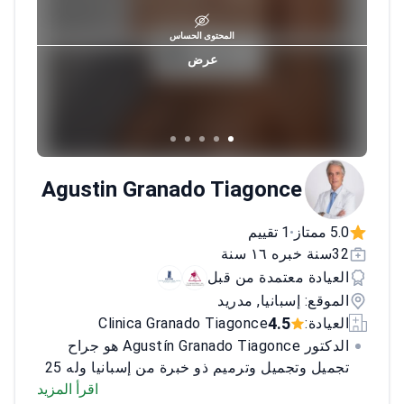
المحتوى الحساس
عرض
Agustin Granado Tiagonce
5.0 ممتاز
1 تقييم
•
32سنة خبره ١٦ سنة
العيادة معتمدة من قبل
الموقع: إسبانيا, مدريد
4.5
العيادة:
Clinica Granado Tiagonce
الدكتور Agustín Granado Tiagonce هو جراح
تجميل وتجميل وترميم ذو خبرة من إسبانيا وله 25
عامًا من الممارسة. شغل مناصب مختلفة في
اقرأ المزيد