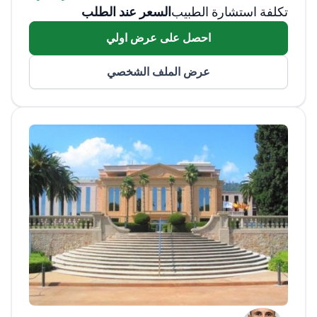
تكلفة استشارة الطبيب
السعر عند الطلب
Accidentes في برشلونة. واصل اكتساب الخبرة
كمتدرب طبي في Hospital General de
احصل على عرض اولي
Catalunya وكطبيب مقيم في الجراحة العامة في
Hospital de Sant Jaume i Santa Magdalena.
عرض الملف الشخصي
متخصصًا في التوليد وأمراض النساء، عمل
كمستشار في Clínica Sant Josep وHospital
General في مانريسا. منذ عام 1999، كان الطبيب
جزءًا من الطاقم الطبي في Centro Médico
Teknon في برشلونة.<\/p>
تخرج في الطب
والجراحة من Universidad Autónoma de
Barcelona في عام 1983، وتخصص الطبيب بشكل
أكبر في التوليد وأمراض النساء في Institut
Universitari Dexeus ويحمل شهادة أوروبية في
الجراحة التنظيرية في أمراض النساء من جامعة
Clermont-Ferrand I.<\/p>