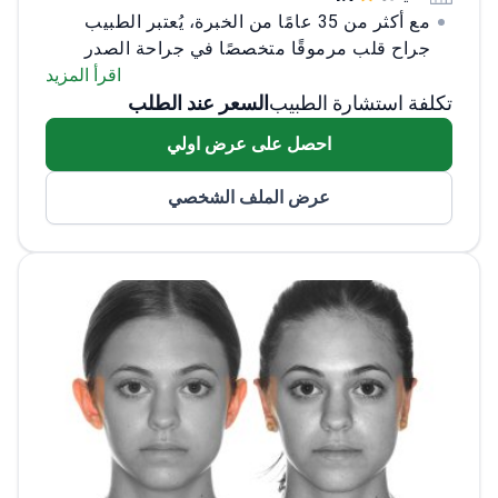
مع أكثر من 35 عامًا من الخبرة، يُعتبر الطبيب
جراح قلب مرموقًا متخصصًا في جراحة الصدر
والقلب والأوعية الدموية، وزراعة القلب،
اقرأ المزيد
تكلفة استشارة الطبيب
السعر عند الطلب
والإجراءات طفيفة التوغل. يُعترف به كواحد من
أبرز المتخصصين في العالم في إجراء روس وقد
احصل على عرض اولي
ساهم بشكل كبير في جراحة صمامات القلب من
خلال الأبحاث والاختراعات.<\/p>
الطبيب عضو في
عرض الملف الشخصي
الجمعية الإسبانية لجراحة القلب، والمجلس
الأوروبي لجراحة القلب والصدر، والجمعية
الأوروبية لجراحة القلب والصدر. يعمل كمتحدث
باسم منظمة كاتالونيا لزراعة الأعضاء ويشغل
منصب أستاذ مشارك في الجراحة في جامعة
برشلونة المستقلة.<\/p>