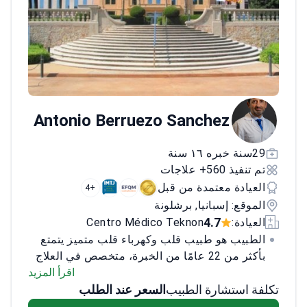
Antonio Berruezo Sanchez
29سنة خبره ١٦ سنة
تم تنفيذ 560+ علاجات
العيادة معتمدة من قبل
+4
الموقع: إسبانيا, برشلونة
4.7
العيادة:
Centro Médico Teknon
الطبيب هو طبيب قلب وكهرباء قلب متميز يتمتع
بأكثر من 22 عامًا من الخبرة، متخصص في العلاج
التدخلي لاضطرابات نظم القلب والوقاية والعلاج
اقرأ المزيد
تكلفة استشارة الطبيب
السعر عند الطلب
من الموت المفاجئ. قام الطبيب بتأليف أكثر من
200 ورقة بحثية ويُعرف بإجراء دورات دولية حول