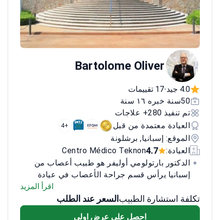
Bartolome Oliver
4.0 جيد
17 تقييمات
•
50سنة خبره ١٦ سنة
تم تنفيذ 280+ علاجات
العيادة معتمدة من قبل
+4
الموقع: إسبانيا, برشلونة
4.7
العيادة:
Centro Médico Teknon
الدكتور بارتولومي أوليفر هو طبيب أعصاب من
إسبانيا يرأس قسم جراحة الأعصاب في عيادة
تيكنون. يمارس منذ عام 1979 ويقوم بإجراء
اقرأ المزيد
تكلفة استشارة الطبيب
السعر عند الطلب
عمليات جراحية دقيقة ويستخدم أجهزة الجراحة
الإشعاعية غير الغازية. يقدم استشارات عبر
احصل على عرض اولي