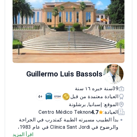
الدولي للتنكس البقعي ومستشار علمي للجمعية
الأوروبية لأبحاث الرؤية والعين. تشمل العضويات
12 جمعية علمية مثل جمعية البقعة وجمعية
الشبكية.<\/p>
Guillermo Luis Bassols
39سنة خبره ١٦ سنة
العيادة معتمدة من قبل
+4
الموقع: إسبانيا, برشلونة
4.7
العيادة:
Centro Médico Teknon
بدأ الطبيب مسيرته الطبية كمتدرب في الجراحة
والرضوح في Clínica Sant Jordi في عام 1983،
تلاها منصب كطبيب في Mutua Catalana de
اقرأ المزيد