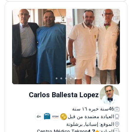
سويسرا وإيطاليا والمكسيك والولايات المتحدة
الأمريكية.<\/p>
أكاديميًا، ألف الطبيب أكثر من 120
ورقة و4 كتب، ويعمل كأستاذ لجراحة الفم والوجه
والفكين في UIC Barcelona.<\/p>
Carlos Ballesta Lopez
46سنة خبره ١٦ سنة
العيادة معتمدة من قبل
+4
الموقع: إسبانيا, برشلونة
4.7
العيادة:
Centro Médico Teknon