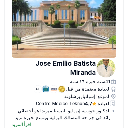
Jose Emilio Batista
Miranda
41سنة خبره ١٦ سنة
العيادة معتمدة من قبل
+4
الموقع: إسبانيا, برشلونة
4.7
العيادة:
Centro Médico Teknon
الدكتور خوسيه إيميليو باتيستا ميرندا هو أخصائي
رائد في جراحة المسالك البولية ويتمتع بخبرة تزيد
عن 25 عامًا. يشتهر بمهارته في عمليات الختان
اقرأ المزيد