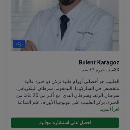
يؤكد
Bulent Karagoz
33سنة خبره ١٦ سنة
الطبيب هو أخصائي أورام طبية تركي ذو خبرة عالية
متخصص في الساركوما، الليمفوما، سرطان البنكرياس،
سرطان الرئة، وسرطان الثدي. مع أكثر من 20 عامًا من
الخبرة، يركز الطبيب على بيولوجيا الأورام، علم المناعة
اقرأ المزيد
للأورام، العلاج المناعي للسرطان، والعلاجات المستهدفة.
منذ عام 2019، يعمل الطبيب كأخصائي أورام طبية في
احصل على استشارة مجانية
مركز الأناضول الطبي وكان قد شغل سابقًا مناصب قيادية