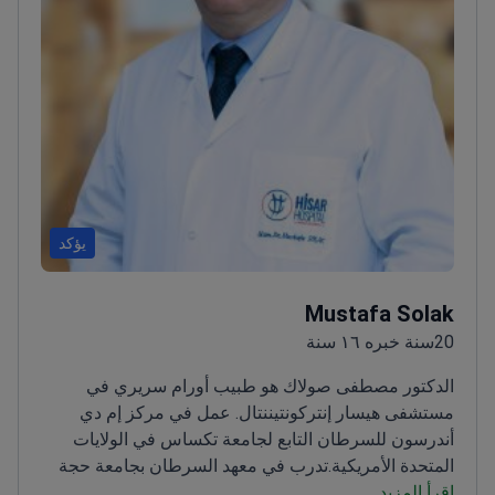
يؤكد
Mustafa Solak
20سنة خبره ١٦ سنة
الدكتور مصطفى صولاك هو طبيب أورام سريري في
مستشفى هيسار إنتركونتيننتال. عمل في مركز إم دي
أندرسون للسرطان التابع لجامعة تكساس في الولايات
المتحدة الأمريكية.
تدرب في معهد السرطان بجامعة حجة
اقرأ المزيد
تبه - أحد مراكز السرطان الرائدة في تركيا
متخصص في