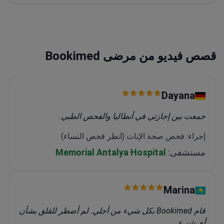
الجمعية التركية لأمراض الدم لأبحاثها الطبية الحائزة على
جوائز
عضو في ASCO و ESMO - الهيئات الدولية التي تضع
معايير علاج السرطان
قصص فيديو من مرضى Bookimed
Dayana
جمعت بين إجازتي في أنطاليا والفحص الطبي.
إجراء: فحص صحة الإناث (انظر فحص النساء)
مستشفى:
Memorial Antalya Hospital
Marina
قام Bookimed بكل شيء من أجلي. لم أضطر للقلق بشأن
أي شيء.