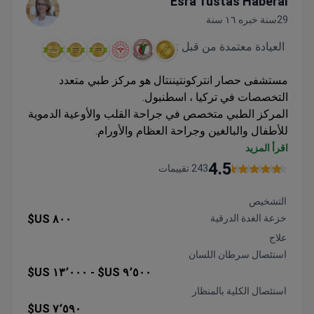
Esra Tustas Haberal
29سنة خبره ١٦ سنة
العيادة معتمدة من قبل :
مستشفى حصار انتركونتيننتال هو مركز طبي متعدد
التخصصات في تركيا ، اسطنبول.
المركز الطبي متخصص في جراحة القلب والأوعية الدموية
للأطفال والبالغين وجراحة العظام والأورام.
تم اعتماد مستشفى حصار من قبل JCI (اللجنة الدولية
اقرأ المزيد
المشتركة) التي تؤكد الامتثال للمعايير الدولية لجودة العلاج
4.5
243 تقييمات
وسلامته.
يختار المرضى من دول أوروبا والشرق الأوسط وآسيا
التشخيص
مستشفى حصار.
خزعة الغدة الدرقية
٨٠٠ US$
علاج
استئصال سرطان اللسان
١٣٬٠٠٠ US$
٩٬٥٠٠ US$ -
استئصال الكلية بالمنظار
٧٬٥٩٠ US$