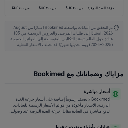
خزعة الغدة الدرقية
من ٢٠٠ US$
من ٢٠٠ US$
من ٤٠٠ US$
تم التحقق من البيانات بواسطة Bookimed اعتبارًا من August
2026، استنادًا إلى طلبات المرضى والعروض الرسمية من 105
عيادة حول العالم. تستند التكاليف المتوسطة إلى الفواتير الحقيقية
(2025–2026) ويتم تحديثها شهريًا. قد تختلف الأسعار الفعلية.
مزاياك وضماناتك مع Bookimed
أسعار مباشرة
Bookimed لا يضيف رسوماً إضافية على أسعار خزعة الغدة
الدرقية. الأسعار مأخوذة من قوائم الأسعار الرسمية للعيادات.
تدفع مباشرة في العيادة مقابل خزعة الغدة الدرقية عند وصولك.
عيادات وأطباء معتمدون فقط