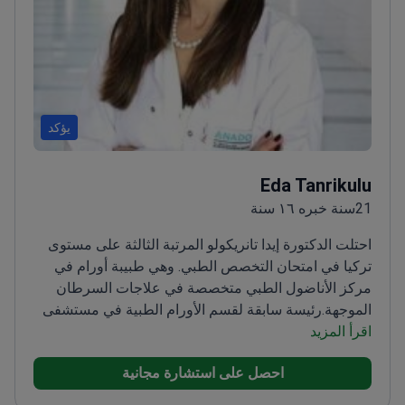
يؤكد
Eda Tanrikulu
21سنة خبره ١٦ سنة
احتلت الدكتورة إيدا تانريكولو المرتبة الثالثة على مستوى
تركيا في امتحان التخصص الطبي. وهي طبيبة أورام في
مركز الأناضول الطبي متخصصة في علاجات السرطان
الموجهة.
رئيسة سابقة لقسم الأورام الطبية في مستشفى
اقرأ المزيد
حيدر باشا نوموني للتدريب والبحوث
تركز على المطابقة
الجينية لإيجاد أكثر العلاجات فعالية الموجهة بالخزعة
أكملت
احصل على استشارة مجانية
تدريباً متقدماً في رعاية مرضى السرطان في جامعة
أكسفورد ومستشفى ذا كريستي
تم تكريمها من قبل