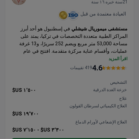
21سنة خبره ١٦ سنة
العيادة معتمدة من قبل :
مستشفى ميموريال شيشلي
في إسطنبول هو أحد أبرز
المراكز الطبية متعددة التخصصات في تركيا، يمتد على
مساحة 53,000 متر مربع ويضم 252 سريرًا، و13 غرفة
عمليات، وأقسام عناية مركزة متقدمة. افتتح في عام
2000، وكان أول مستشفى في تركيا والـ21 عالميًا يحصل
اقرأ المزيد
على اعتماد اللجنة الدولية المشتركة (JCI)، مما يؤكد
4.6
419 تقييمات
معايير الجودة العالمية.
يشتهر المستشفى بخبرته في مجال الأورام، وزراعة
التشخيص
الأعضاء ونخاع العظم (بنسبة نجاح 90% في زراعة
خزعة الغدة الدرقية
١٬٥٠٠ US$
الأعضاء)، وأطفال الأنابيب، وجراحة الأعصاب، وجراحة
علاج
السمنة، والجراحة الروبوتية، وعلم الوراثة. مجهز بأحدث
العلاج الكيميائي لسرطان القولون
التقنيات والمراكز المتخصصة، يستقبل مستشفى ميموريال
١٩٬٧٠٠ US$
شيشلي مرضى من 167 دولة سنويًا، جامعًا بين الرعاية
العلاج الإشعاعي لأورام الدماغ
الطبية عالية المستوى وفرص إسطنبول الثقافية
٧٬١٥٠ US$
٣٬٣٠٠ US$ -
والسياحية الفريدة.