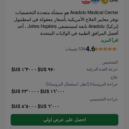
Anadolu Medical Center هو منشأة متعددة التخصصات
توفر معايير العلاج الأمريكية بأسعار معقولة في اسطنبول
(تركيا). Anadolu تابعة لمستشفى Johns Hopkins ، أحد
أفضل المرافق الطبية في الولايات المتحدة.
تعد الأورام ، وعلم الأورام ، والفحص ، وصحة المرأة ،
اقرأ المزيد
وأمراض القلب من التخصصات الرائدة في مستشفى
4.6
536 تقييمات
الأناضول.
يعد المركز الطبي من بين أفضل 10 مستشفيات في العالم
التشخيص
وفقًا لـ Medical Travel Quality Alliance (MTQUA) ،
خزعة الغدة الدرقية
٩٧٠ US$ -
١٬٣٠٠ US$
وهي منظمة دولية تروج لمعايير ممتازة للخدمات الصحية
علاج
للسائحين الطبيين.
جراحة البروستاتا (انظر. استئصال البروستاتا)
يختار المرضى من الولايات المتحدة والمملكة المتحدة
٢٣٬٠٠٠ US$
١٦٬٠٠٠ US$ -
ورومانيا وبلغاريا وأذربيجان مركز الأناضول الطبي.
جراحة التجسيمي
٨٬٥٠٠ US$
٦٬٠٠٠ US$ -
احصل على عرض اولي