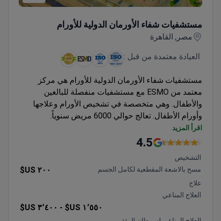
مستشفيات شفاء الأورمان الدولية للأورام
مستشفيات شفاء الأورمان الدولية للأورام
مصر, القاهرة
العيادة معتمدة من قبل :
مستشفيات شفاء الأورمان الدولية للأورام هي مركز
معتمد من ESMO مع مستشفيات منفصلة للبالغين
والأطفال. وهي متخصصة في تشخيص الأورام وعلاجها
وأورام الأطفال. تعالج حوالي 6000 مريض سنوياً.
تتوفر زراعة نخاع العظم، وإعادة بناء الثدي، وجراحة
اقرأ المزيد
الحفاظ على المثانة.
4.5
العلاج الإشعاعي الموضعي عالي الدقة لسرطان
التشخيص
البروستاتا وعنق الرحم.
مسح بالاشعة المقطعية لكامل الجسم
٢٠٠ US$
يشمل التقييم المجاني المراجعة الطبية، وخطة العلاج،
علاج
وتقدير التكلفة، بالإضافة إلى المساعدة في الحصول
العلاج المناعي
على التأشيرة.
٣٬٤٠٠ US$
١٬٥٥٠ US$ -
تعالج حوالي 6000 مريض سنوياً، معظمهم من دول
العلاج المناعي لسرطان الرئة