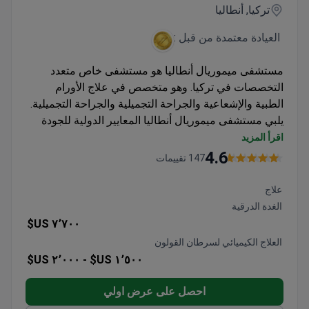
تركيا, أنطاليا
العيادة معتمدة من قبل :
مستشفى ميموريال أنطاليا هو مستشفى خاص متعدد
التخصصات في تركيا. وهو متخصص في علاج الأورام
الطبية والإشعاعية والجراحة التجميلية والجراحة التجميلية.
يلبي مستشفى ميموريال أنطاليا المعايير الدولية للجودة
والسلامة وفقًا لـ JCI (اللجنة المشتركة الدولية) ، وهي
اقرأ المزيد
منظمة موثوقة تقيم المراكز الطبية ذات المستوى العالمي.
4.6
147 تقييمات
علاج
الغدة الدرقية
٧٬٧٠٠ US$
العلاج الكيميائي لسرطان القولون
٢٬٠٠٠ US$
١٬٥٠٠ US$ -
احصل على عرض اولي