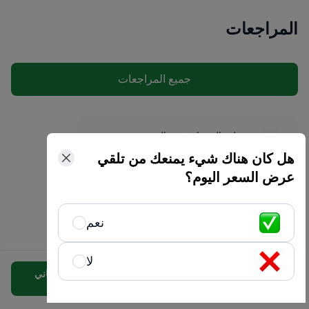
المراجعات
جميع المراجعات
مجهول • الموجات فوق الصوتية
أرمينيا
14 يوليو 2022
هل كان هناك شيء يمنعك من تلقي
مراجعة تم التحقق منها.
عرض السعر اليوم؟
كل شيء سار على ما يرام !!
كل شيء سار على ما يرام !! كان الطبيب
نعم
ودودًا وجديرًا بالثقة.
لا
حول خدمة Bookimed
خزعة الغدة الدرقية
احصل على عرض مجاني
نعم، أنا ممتن جدًا للجميع، وخاصة يوليا.
من ٨٠٠ US$
مخصص
San Raffaele