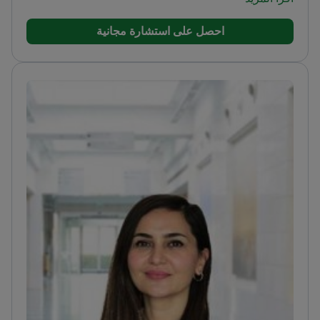
سرطان الغدة الدرقية وأورام الرأس والرقبة الخبيثة
احصل على استشارة مجانية
الأخرى
يجري العلاج باليود المشع لعلاج اضطرابات الغدة
الدرقية المتقدمة والسرطان
خبير في تقديم العلاجات
الجهازية للأورام الصلبة والحالات الدموية المعقدة
أكمل
تخصصاً دقيقاً في طب الأورام لعلاج حالات السرطان
المتقدمة