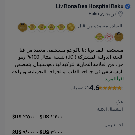
Liv Bona Dea Hospital Baku
أذربيجان, Baku
العيادة معتمدة من قبل :
مستشفى ليف بونا ديا باكو هو مستشفى معتمد من قبل
اللجنة الدولية المشتركة (JCI) بنسبة امتثال 100%. وهو
جزء من العلامة التجارية التركية ليف هوسبيتال. يتخصص
المستشفى في جراحة القلب، والجراحة التجميلية، وزراعة
الأعضاء، والفحوصات الطبية الشاملة.
اقرأ المزيد
يعالج 200,000 مريض سنوياً.
4.6
21 تقييمات
حاصل على تصنيفات مركز التميز في جراحة السمنة
ومركز التميز في جراحة القولون والمستقيم.
علاج
فاز بالعديد من جوائز اختيار المرضى من Bookimed
استئصال الكتلة
للفحوصات الشاملة، والجراحة التجميلية، وعمليات
٢٬٥٠٠ US$
١٬٢٠٠ US$ -
التلقيح الصناعي (IVF).
إجراء ويبل
يوفر للمرضى الدوليين دعم الفواتير، والترجمة،
٩٬٠٠٠ US$
٧٬٠٠٠ US$ -