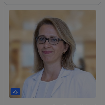
في كلية الطب بجامعة إسطنبول أوكان ومستشفى
التدريب غاتا حيدر باشا. قام الطبيب بتأليف أكثر من 40
منشورًا في أبحاث السرطان وهو عضو في جمعية الأورام
الطبية التركية والجمعية الأوروبية للرأس والعنق.<\/p>
يؤكد