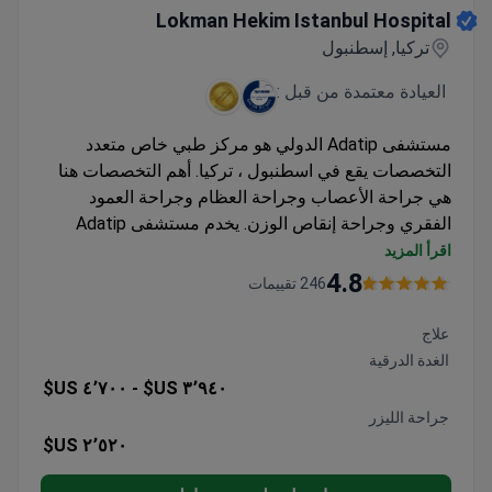
Lokman Hekim Istanbul Hospital
تركيا, إسطنبول
العيادة معتمدة من قبل :
مستشفى Adatip الدولي هو مركز طبي خاص متعدد
التخصصات يقع في اسطنبول ، تركيا. أهم التخصصات هنا
هي جراحة الأعصاب وجراحة العظام وجراحة العمود
الفقري وجراحة إنقاص الوزن. يخدم مستشفى Adatip
الدولي البالغين والأطفال. يزور المرضى من دول رابطة
اقرأ المزيد
الدول المستقلة وإفريقيا وجامعة الدول العربية العيادة في
4.8
246 تقييمات
أغلب الأحيان.
علاج
الغدة الدرقية
٤٬٧٠٠ US$
٣٬٩٤٠ US$ -
جراحة الليزر
٢٬٥٢٠ US$