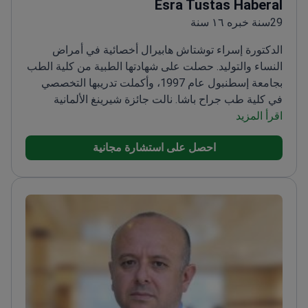
Esra Tustas Haberal
29سنة خبره ١٦ سنة
الدكتورة إسراء توشتاش هابيرال أخصائية في أمراض
النساء والتوليد. حصلت على شهادتها الطبية من كلية الطب
بجامعة إسطنبول عام 1997، وأكملت تدريبها التخصصي
في كلية طب جراح باشا. نالت جائزة شيرينغ الألمانية
اقرأ المزيد
الأولى عن بحثها حول تكوّن الأوعية الدموية والنزيف غير
المنتظم لدى مستخدمات اللولب، وقدمت هذا البحث في
احصل على استشارة مجانية
المؤتمر الدولي الثالث للصحة الإنجابية وتنظيم الأسرة.
تتخصص الدكتورة هابيرال في رعاية الحمل عالي الخطورة،
وسلس البول، والعقم، والجراحات طفيفة التوغل مثل
المنظار البطني والرحمي، كما تجري جراحات تجميلية
للحوض والأعضاء التناسلية. شاركت في العديد من
المؤتمرات المحلية والدولية، وعملت في مستشفى دلتا،
ومستشفى تشنغلكوي ألكو، ومستشفى العمرانية للتدريب
والبحوث.