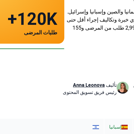
مانيا والصين وإسبانيا وإسرائيل.
120K+
 خبرة وتكاليف إجراء أقل حتى
86٪ من الولايات المتحدة. ترتيب بوكيميد يستند إلى 2,993 طلب من المرضى و155
طلبات المرضى
الصين
~ ٣٬٨٠٠ US$
تأليف
Anna Leonova
رئيس فريق تسويق المحتوى
إسبانيا