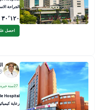
الجراحة الاستئص
٣٠٬١٢٠ US$
احصل عل
ال
27سنة خبره ١٦ سنة
le Hospital
رعاية كيميائية شام