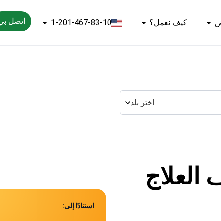
اتصل بي
ض
كيف نعمل؟
1-201-467-83-10
اختر بلد
 العلاج
استنادًا إلى: