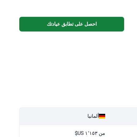
احصل على تطابق عيادتك
ألمانيا
من ١٬١٥٣ US$