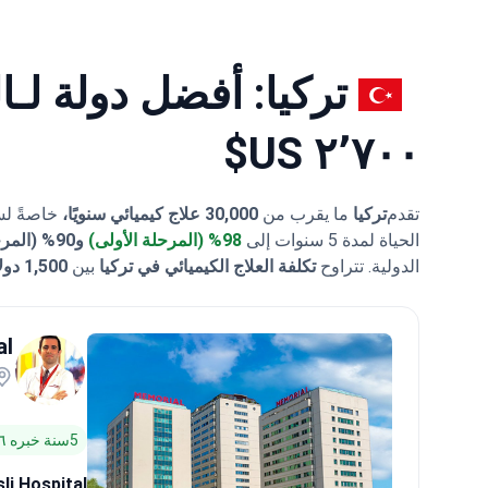
تركيا: أفضل دولة لـال
٢٬٧٠٠ US$
تقدم
تركيا
ما يقرب من
30,000 علاج كيميائي سنويًا،
خاصةً ل
الحياة لمدة 5 سنوات إلى
98% (المرحلة الأولى)
و90% (المرحلة الثانية) و72% (المرحلة الثالثة) و29% (المرحلة الرابعة)
الدولية.
تتراوح
تكلفة العلاج الكيميائي في تركيا
بين
1,500 دولار و 3,500 دولار
al
5سنة خبره ١٦ سنة
li Hospital