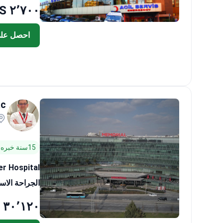
٢٬٧٠٠ US$
احصل عل
ac
15سنة خبره ١٦ سنة
er Hospital
الجراحة الاستئص
٣٠٬١٢٠ US$