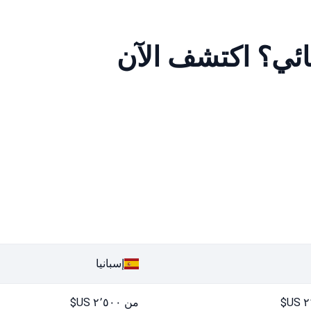
يائي؟ اكتشف الآن
إسبانيا
من ٢٬٥٠٠ US$