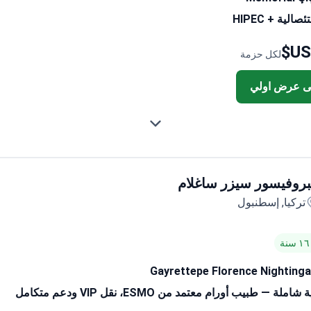
الية + HIPEC
لكل حزمة
ى عرض اولي
بروفيسور سيزر ساغلام
تركيا, إسطنبول
Gayrettepe Florence Nightinga
لة — طبيب أورام معتمد من ESMO، نقل VIP ودعم متكامل