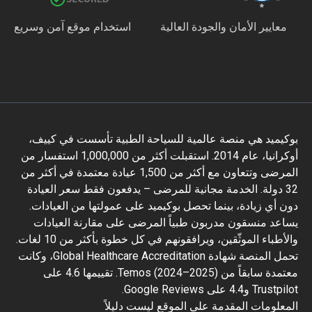
عايير الأمان والجودة العالية
استخدام موقع آمن وسريع
يميد هي منصة عالمية للسياحة الطبية تأسست في كييف،
أوكرانيا، عام 2014. استقبلت أكثر من 1,000,000 استفسار من
المرضى وتتعاون مع أكثر من 1,500 عيادة معتمدة في أكثر من
3 دولة. الخدمة مجانية للمرضى – يدفعون فقط سعر العيادة
 أي زيادة، بينما تحصل بوكيميد على عمولتها من العيادات.
عد منسقون مدربون طبياً المرضى على مقارنة العيادات
والأطباء الموثّقين، ويرافقونهم في كل خطوة بأكثر من 10 لغات.
تحمل المنصة شهادة Global Healthcare Accreditation، وكانت
معتمدة سابقاً من Temos (2024–2025). تقييمها 4.6 على
و4.4 على Google Reviews.
علومات المقدمة على الموقع ليست دليلاً