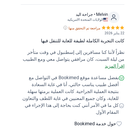
Melvin
• جراحة اليد
الولايات المتحدة الامريكيه
مراجعة تم التحقق منها.
 التجربة الكاملة لطيفة للغاية للتنقل فيها
ً لأننا كنا مسافرين إلى إسطنبول في وقت متأخر
يلة السبت، كان مرافقي يتواصل معي ومع الطبيب
 المزيد
الرسائل النصية يوم الأحد، مما مكّنني من مقابلة
يب صباح الاثنين وحجز موعد للعملية الجراحية في
بفضل مساعدة موقع Bookimed في التواصل مع
م التالي. هذا الأمر لم يكن ليحدث في أماكن أخرى،
فضل طبيب يناسب حالتي، أنا في غاية السعادة
ت التجربة بأكملها سلسة للغاية!
نتيجة العملية الجراحية. كانت العملية برمتها سهلة
لغاية، وكان جميع المعنيين في غاية اللطف والتعاون.
ل ما في الأمر أنني كنت بحاجة إلى هذا الإجراء في
لمقام الأول.
حول خدمة Bookimed