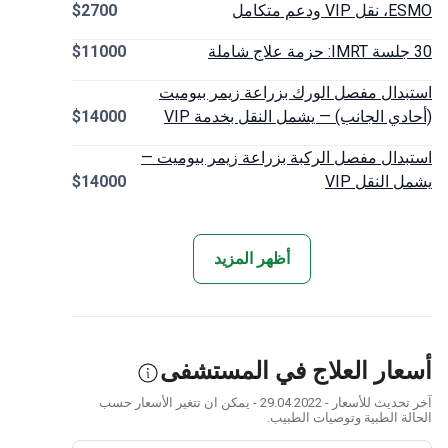
ودعم متكامل
$2700
$11000
دال مفصل الورك بزراعة زيمر بيوميت
دي الجانب) — يشمل النقل بخدمة VIP
$14000
دال مفصل الركبة بزراعة زيمر بيوميت —
النقل VIP
$14000
أظهر المزيد
ار العلاج في المستشفى
آخر تحديث للأسعار - 29.04.2022 - يمكن ان تتغير الأسعار حسب
ة الطبية وتوصيات الطبيب.