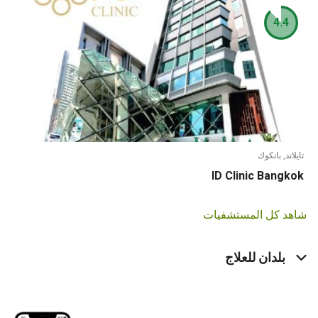
4.4
ند, بانكوك
ID Clinic Bang
د كل المستشفيات
بلدان للعلاج