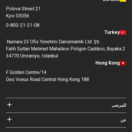
Polova Street 21
Kyiv 03056
0-800-21-21-08
Turkey
Numara 23 Ofis Yonetimi Danismanlik Ltd. Şti.
Fatih Sultan Mehmet Mahallesi Poligon Caddesi, Buyak
34770 Ümraniye, Istanbul
Hong Kong
14/F Golden Centre
188 Des Voeux Road Central Hong Kong
رضى
مستشفيات
الأطباء
عن Bookimed
مدونة