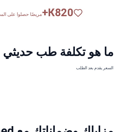
К+
820
مريضًا حصلوا على المساع
ما هو تكلفة طب حديثي ا
السعر يقدم بعد الطلب
مزاياك وضماناتك مع Bookimed