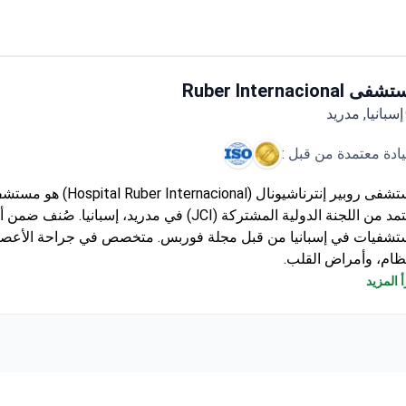
 Ruber Internacional
إسبانيا, مدريد
يادة معتمدة من قبل :
مستشفى روبير إنترناشيونال (Internacional
شفيات في إسبانيا من قبل مجلة فوربس. متخصص في جراحة الأعص
ظام، وأمراض القلب.
 6,000 عملية جراحية و93,000 استشارة في عام 2022 وحده.
 المزيد
مجهز بأجهزة Gamma Knife ICON، وCyberKnife، وinci Xi
طيسي 3-Tesla.
البالغين والأطفال، ويضم 108 غرف خاصة و15 جناحاً فاخراً.
شهادات ISO 9001 وISO 14001 وISO 50001 لإدارة الجودة والبيئة.