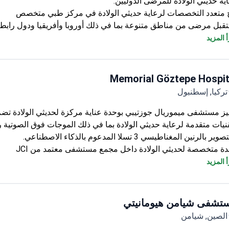
ية حديثي الولادة للمرضى الدوليين.
 متعدد التخصصات لرعاية حديثي الولادة في مركز طبي متخصص
قبل مرضى من مناطق متنوعة بما في ذلك أوروبا وأفريقيا ودول رابطة
ستقلة
 المزيد
ن منشأة تعالج أكثر من 500,000 حالة مريض سنويًا
Memorial Göztepe Hospit
تركيا, إسطنبول
نيات متقدمة لرعاية حديثي الولادة بما في ذلك الموجات فوق الصوتية ربا
ير بالرنين المغناطيسي 3 تسلا المدعوم بالذكاء الاصطناعي.
ة متخصصة لحديثي الولادة داخل مجمع مستشفى معتمد من JCI
يصات متطورة لرعاية حديثي الولادة والخدج
 المزيد
 81,000 متر مربع مع خدمات مخصصة للأطفال وحديثي الولادة
تشفى شيامن هيومانيتي
الصين, شيامن