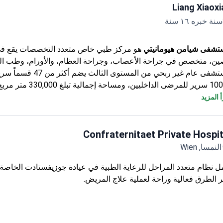
Liang Xiaoxi
شفى شيامن هيومانيتي
هو مركز طبي خاص متعدد التخصصات يقع ف
ين، متخصص في جراحة الأعصاب، وجراحة العظام، والأورام، وطب الع
مستشفى عام غير ربحي من المستوى الثالث ي
و1000 سرير للمرضى الداخليين، ومساحة إجمالية تبلغ 330,000 مت
ستشفى معتمد لإجراء تجارب الأدوية من المرحلة الأولى إلى الرابعة، با
 المزيد
التجارب السريرية للأجهزة الطبية ومنتجات ا
مستشفى شي
ياً، مع زيارات متكررة من مرضى من دول رابطة الدول المستقلة، وأور
Confraternitaet Private Hospit
كومنولث، وآسيا.
النمسا, Wien
ل نظام متعدد المراحل للرعاية الطبية في عيادة جوزيفستادت الخاصة 
ر الطرق فعالية وراحة لعملية علاج المريض.