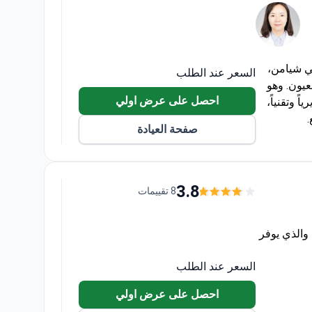
ي شيامن،
السعر عند الطلب
يون. وهو
احصل على عرض اولي
ضم أكثر من 47 قسماً سريرياً وتقنياً،
ر مربع.
صفحة العيادة
لإضافة إلى
لتشخيص المختبري (IVD). يخدم
امن هيومانيتي البالغين والأطفال، ويعالج حوالي 1,000,000 مريض
وبا
3.8
8 تقييمات
والذي يوفر
السعر عند الطلب
احصل على عرض اولي