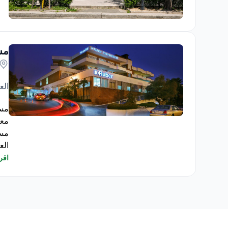
Confraternitaet Private Hospital
مستشفى
الع
مستشفى Ruber Internacional
مست
الع
أجرى أكثر من
اقرأ
مغنا
يعالج 
حاصل على 