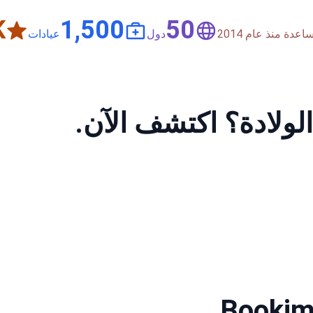
+
1,500
50
دة منذ عام 2014
دول
عيادات
لولادة؟ اكتشف الآن.