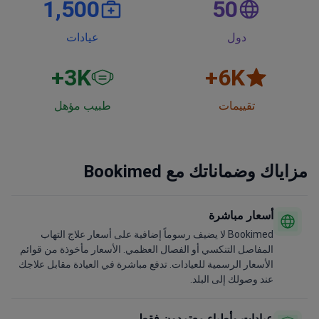
1,500
50
دول
عيادات
3
K+
6
K+
تقييمات
طبيب مؤهل
مزاياك وضماناتك مع Bookimed
أسعار مباشرة
Bookimed لا يضيف رسوماً إضافية على أسعار علاج التهاب
المفاصل التنكسي أو الفصال العظمي. الأسعار مأخوذة من قوائم
الأسعار الرسمية للعيادات. تدفع مباشرة في العيادة مقابل علاجك
عند وصولك إلى البلد.
عيادات وأطباء معتمدون فقط