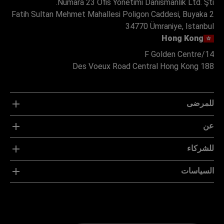
Numara 23 Ofis Yonetimi Danismanlik Ltd. Şti.
Fatih Sultan Mehmet Mahallesi Poligon Caddesi, Buyaka 2
34770 Ümraniye, Istanbul
Hong Kong
14/F Golden Centre
188 Des Voeux Road Central Hong Kong
للمرضى
عن
للشركاء
السياسات