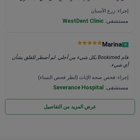
إجراء: زرع الأسنان
مستشفى:
WestDent Clinic
Marina
قام Bookimed بكل شيء من أجلي. لم أضطر للقلق بشأن
أي شيء.
إجراء: فحص صحة الإناث (انظر فحص النساء)
مستشفى:
Severance Hospital
عرض المزيد من التفاصيل