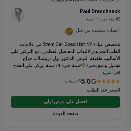
Paul Dreschnack
42سنة خبره ١٦ سنة
العيادة معتمدة من قبل :
تتخصص عيادة Stem Cell Specialist NY في علاجات
الطب التجديدي لالتهاب المفاصل العظمي، مع التركيز على
الأساليب طفيفة التوغل. الدكتور بول دريشناك، جراح
تجميل يتمتع بخبرة 42سنة خبره ١٦ سنة، يركز على العلاج
بالخلايا الجذعية وقد تم ترشيحه لجائزة نوبل في الطب
اقرأ المزيد
لعمله المبتكر. تقدم العيادة علاجات متقدمة للمرضى
5.0
5 تقييمات
الخارجيين في جراحة العظام والطب التجديدي.
السعر عند الطلب
احصل على عرض اولي
صفحة العيادة