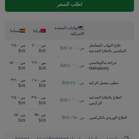
اطلب السعر
الولايات المتحدة
تركيا
إسبانيا
الامريكيه
علاج التهاب المفاصل
من ٦٬٠٠٠
من ٦٬٥٠٠
من ١٥٬٠٠٠ US$
التنكسي بالخلايا الجذعية
US$
US$
جراحة ماكوبلاستي
من ٦٬٩٠٠
من ١٥٬٠٠٠
من ٤٠٬٠٠٠ US$
US$
US$
Makoplasty
من ١٬٨٠٠
من ٣٬٢٠٠
تنظير مفصل الركبة
من ٧٬٥٠٠ US$
US$
US$
العلاج بالخلايا الجذعية
من ٣٬٥٠٠
من ٦٬٥٠٠
من ١٠٬٠٠٠ US$
للركبتين
US$
US$
من ٣٥٠
من ٤٥٠
العلاج الوريدي بالكركمين
من ١٬٢٥٠ US$
US$
US$
تم التحقق من البيانات بواسطة Bookimed اعتبارًا من August