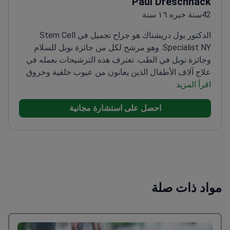
Paul Dreschnack
42سنة خبره ١٦ سنة
الدكتور بول دريشناك هو جراح تجميل في Stem Cell
Specialist NY. وهو مرشح لكل من جائزة نوبل للسلام
وجائزة نوبل في الطب. تعترف هذه الترشيحات بعمله في
علاج آلاف الأطفال الذين يعانون من عيوب خلقية وحروق.
اقرأ المزيد
تلقى تعليمه في جامعتي ييل وكولومبيا.
متخصص في العلاج
بالخلايا الجذعية لإعادة نمو الشعر وتجميل وتنسيق قوام
احصل على استشارة مجانية
الجسم.
يجري عمليات تكبير الثدي، وشد البطن، وشفط
الدهون، والجراحة المجهرية.
طور تصميمات أكثر أماناً
لغرسات المحلول الملحي لتحسين موثوقية النتائج
للمرضى.
عمل كمدرب سريري في كلية الطب بجامعة
LSU.
مواد ذات صلة