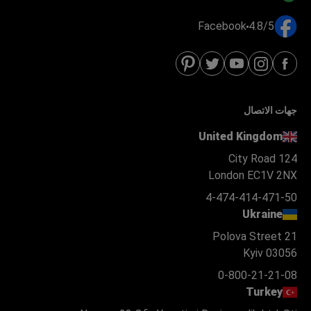
Facebook
4.8/5
جهات الاتصال
United Kingdom
124 City Road
London EC1V 2NX
4-474-414-471-50
Ukraine
Polova Street 21
Kyiv 03056
0-800-21-21-08
Turkey