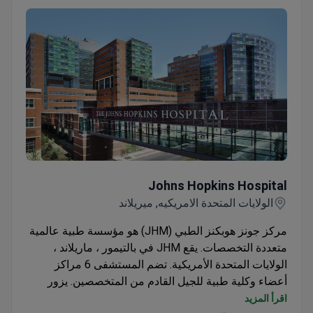
Johns Hopkins Hospital
Johns Hopkins Hospital
الولايات المتحدة الامريكيه, ميريلاند
مركز جونز هوبكنز الطبي (JHM) هو مؤسسة طبية عالمية
متعددة التخصصات. يقع JHM في بالتيمور ، ماريلاند ،
الولايات المتحدة الأمريكية. تضم المستشفى 6 مراكز
أعضاء وكلية طبية للجيل القادم من المتخصصين. يزور
مرضى من 49 ولاية مستشفى جونز هوبكنز سنويًا.
اقرأ المزيد