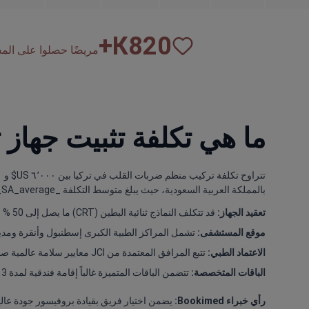
К+
820
مريضًا حصلوا على المساع
ما هي تكلفة تثبيت جهاز
بالمملكة العربية السعودية، حيث يبلغ متوسط التكلفة _price_compare_SA_average_. تشمل الباقات التركية غالباً الجهاز والعملية والإقامة بالمستشفى والفحوصات الأولية وتنقلا ت VIP.
تعقيد الجهاز:
قد تتكلف النماذج ثنائية البطين (CRT) ما يصل إلى 50 % أكثر من النسخ أحادية الغرفة.
موقع المستشفى:
تشمل المراكز الطبية الكبرى إسطنبول وأنقرة ومدينة
الاعتماد الطبي:
تتبع المرافق المعتمدة من JCI معايير سلامة عالمية صارمة مقابل تكاليف إضافية.
الباقات المتخصصة:
تتضمن الباقات المتميزة غالباً إقامة فندقية لمدة 3 أيام للمراقبة بعد الجراحة.
رأي خبراء Bookimed: