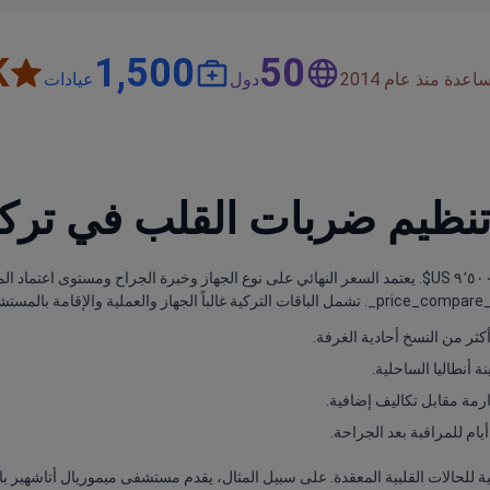
+
1,500
50
دة منذ عام 2014
دول
عيادات
 تنظيم ضربات القلب في ترك
 أنطاليا الساحلية.