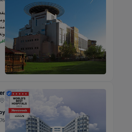
يقد
وتغ
اقرأ
لوحدة ا
Lokman Hekim University Ankara Hospital
الع
er
oy
76سنة خبره ١٦ سنة