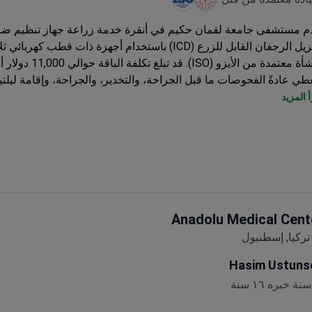
م مستشفى جامعة لقمان حكيم في أنقرة خدمة زراعة جهاز تنظيم ضر
ومزيل الرجفان القابل للزرع (ICD) باستخدام أجهزة ذات قطب كهربا
منشأة معتمدة من الأيزو (ISO). قد تبلغ 
طي عادةً الفحوصات ما قبل الجراحة، والتخدير، والجراحة، وإقامة ليلت
 المزيد
لعناية المركزة و 6 غرف عمليات لتوفير رعاية قلبية شاملة.
يادة الأعلى تقييمًا في تثبيت جهاز تنظيم ضربات القلب
Anadolu Medical Cent
تركيا, إسطنبول
Hasim Ustuns