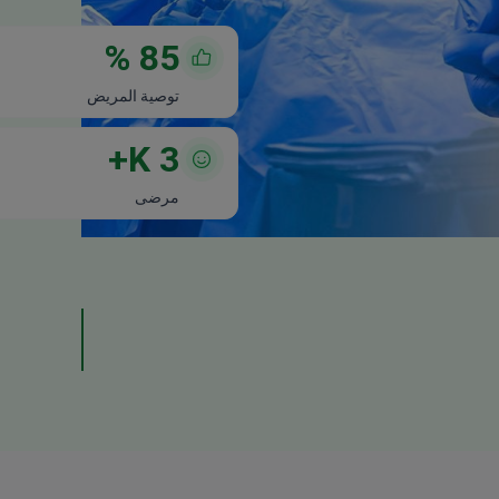
%
85
توصية المريض
K+
3
مرضى