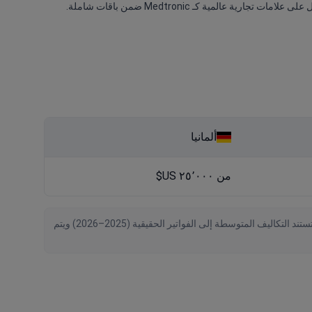
ألمانيا
من ٢٥٬٠٠٠ US$
تم التحقق من البيانات بواسطة Bookimed اعتبارًا من August 2026، استنادًا إلى طلبات المرضى والعروض الرسمية من 71 عيادة حول العالم. تستند التكاليف المتوسطة إلى الفواتير الحقيقية (2025–2026) ويتم