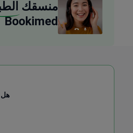
منسقك
الطب
Bookimed
هل 