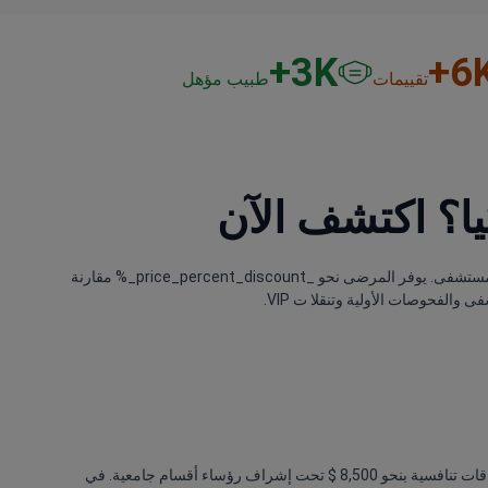
3
K+
6
K
تقييمات
طبيب مؤهل
يا؟ اكتشف الآن
تتراوح تكلفة تركيب منظم ضربات القلب في تركيا بين ٦٬٠٠٠ US$ و ٩٬٥٠٠ US$. يعتمد السعر النهائي على نوع الجهاز وخبرة الجراح ومستوى اعتماد المستشفى. يوفر المرضى نحو _price_percent_discount_% مقارنة
يضمن اختيار فريق بقيادة بروفيسور جودة عالية للحالات القلبية المعقدة. على سبيل المثال، يقدم مستشفى ميموريال أتاشهير باقات تنافسية بنحو 8,500 $ تحت إشراف رؤساء أقسام جامعية. في