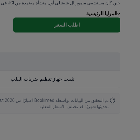
حين كان مستشفى ميموريال شيشلي أول منشأة معتمدة من JCI في تركيا، ويستقبل مرضى من 167 دولة. يضمن اختيار هذه المراكز المرموقة الحصول على علامات تجارية عالمية كـ Medtronic ضمن باقات شاملة.
المزايا الرئيسية
اطلب السعر
تثبيت جهاز تنظيم ضربات القلب
تحديثها شهريًا. قد تختلف الأسعار الفعلية.