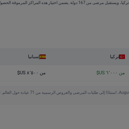
تركيا
إسبانيا
من ٦٬٠٠٠ US$
من ٨٬٥٠٠ US$