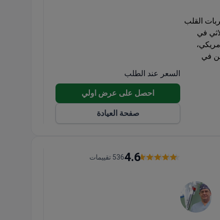
بات القلب
ئي ثلاثي في
تكلفة الباقة حوالي 11,000 دولار أمريكي،
ين في
المستشفى مع إقامة المرافق، وخدمات النقل. يضم المستشفى الجامعي 82 سريرًا
السعر عند الطلب
احصل على عرض اولي
صفحة العيادة
4.6
536 تقييمات