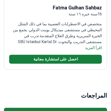
Fatma Gulhan Sahbaz
16سنة خبره ١٦ سنة
متخصص في الاضطرابات العصبية بما في ذلك الشلل
المحيطي في مستشفى ميديكال بوينت الدولي. يجمع بين
الخبرة السريرية وطرق العلاج المتقدمة.
تدرب في
مستشفى التدريب والبحوث SBÜ Istanbul Kartal Dr.
اقرأ المزيد
Lütfi Kırdar
خبير في التحفيز العميق للدماغ وتطبيقات
توكسين البوتولينوم
عضو في العديد من الجمعيات
احصل على استشارة مجانية
المرموقة بما في ذلك الأكاديمية الأوروبية لطب
الأعصاب
يمارس عمله حالياً في مستشفى ميديكال بوينت
بجامعة إزمير للاقتصاد
المراجعات