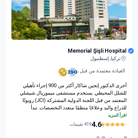
Memorial Şişli Hospital
Memorial Şişli Hospital
تركيا, إسطنبول
العيادة معتمدة من قبل :
أجرى الدكتور إنجين شاكار أكثر من 900 إجراء تأهيلي
للشلل المحيطي. يستخدم مستشفى ميموريال شيشلي
المعتمد من قبل اللجنة الدولية المشتركة (JCI) روبوتًا
للذراع واليد وعلاجًا منظمًا متعدد التخصصات. تبدأ
الاستشارات من 220 دولارًا. يشمل العلاج برنامجًا للعيادات
اقرأ المزيد
الخارجية مكونًا من 60 جلسة وإعادة تأهيل عصبي مكثف
4.6
419 تقييمات
للمرضى الداخليين بتكلفة تقارب 1,050 دولارًا في اليوم.
عادةً ما تبلغ تكلفة علاجات البوتوكس طفيفة التوغل