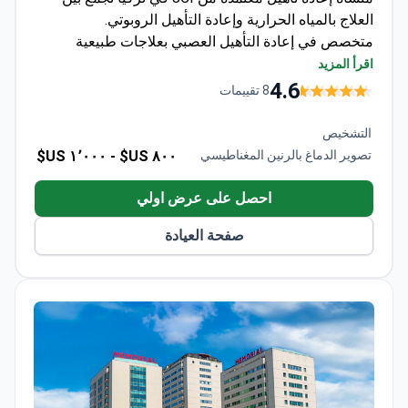
العلاج بالمياه الحرارية وإعادة التأهيل الروبوتي.
متخصص في إعادة التأهيل العصبي بعلاجات طبيعية
مثل العلاج بالاستحمام (بالنيوثيرابي) وتطبيقات الطين
اقرأ المزيد
العلاجي
4.6
8 تقييمات
يقدم علاجاً بمساعدة الروبوت إلى جانب العلاج الطبيعي
التقليدي والعلاج المائي
التشخيص
يوفر باقات علاجية مخصصة لمدة 26 يوماً تشمل
تصوير الدماغ بالرنين المغناطيسي
٨٠٠ US$ -
١٬٠٠٠ US$
الإقامة وتوصيلات المطار
احصل على عرض اولي
صفحة العيادة