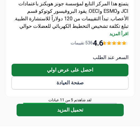
يتمتع هذا المركز التابع لمؤسسة جونز هوبكنز باعتمادات
JCI وESMO وOECI. يقود البروفيسور كوتوكو قسم
الأعصاب. تبدأ التقييمات من 120 دولاراً للاستشارة الطبية.
تبلغ تكلفة تشخيص التخطيط الكهربائي للعضلات حوالي
213 دولاراً، بينما تبدأ أشعة الرنين المغناطيسي من 600
اقرأ المزيد
دولار. يتراوح سعر برنامج إعادة التأهيل المخصص المكون
4.6
536 تقييمات
من 5 إلى 15 جلسة عادةً بين 6,300 و6,420 دولاراً، ويشمل
العلاج المنهجي ومتابعة تطور الحالة.
السعر عند الطلب
احصل على عرض اولي
صفحة العيادة
لقد شاهدتم 5 من 11 عيادات
تحميل المزيد