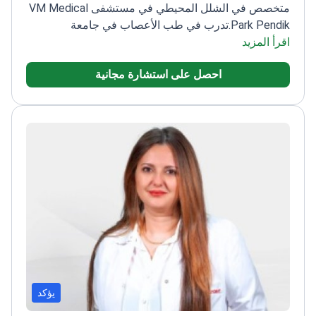
متخصص في الشلل المحيطي في مستشفى VM Medical
Park Pendik.
تدرب في طب الأعصاب في جامعة
دجلة
اقرأ المزيد
عضو في الجمعيات التركية لطب الأعصاب وطب
النوم
أكمل تدريباً متخصصاً في تطبيق التحفيز العميق
احصل على استشارة مجانية
للدماغ (DBS) في دبي
حاصل على جائزة حوافز نجاح النشر
من جامعة دوزجي
يؤكد