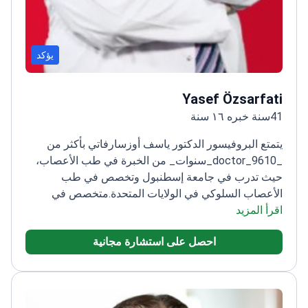
يؤكد
Yasef Özsarfati
41سنة خبره ١٦ سنة
يتمتع البروفيسور الدكتور ياسف أوزسارفاتي بأكثر من
_doctor_9610_سنوات_ من الخبرة في طب الأعصاب،
حيث تدرب في جامعة إسطنبول وتخصص في طب
الأعصاب السلوكي في الولايات المتحدة.
متخصص في
اقرأ المزيد
الخرف والصرع والصداع
عمل في أفضل المستشفيات بما
في ذلك فلورنس نايتنجيل وأجيبادم
عضو في فريق
احصل على استشارة مجانية
مستشفى فلورنس نايتنجيل منذ عام 2013