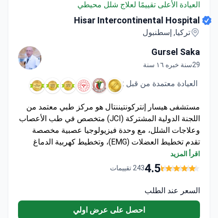
العيادة الأعلى تقييمًا لعلاج شلل محيطي
Hisar Intercontinental Hospital
تركيا, إسطنبول
Gursel Saka
29سنة خبره ١٦ سنة
العيادة معتمدة من قبل :
مستشفى هيسار إنتركونتيننتال هو مركز طبي معتمد من
اللجنة الدولية المشتركة (JCI) متخصص في طب الأعصاب
وعلاجات الشلل، مع وحدة فيزيولوجيا عصبية مخصصة
تقدم تخطيط العضلات (EMG)، وتخطيط كهربية الدماغ
(EEG)، وتشخيصات متقدمة. يوفر المستشفى رعاية شاملة
اقرأ المزيد
لمرضى الشلل المحيطي، بدعم من أطباء أعصاب وخبراء
4.5
243 تقييمات
إعادة تأهيل ذوي خبرة. يقود الدكتور جورسيل ساكا، وهو
أخصائي تقويم عظام يتمتع بخبرة واسعة في جراحة العمود
السعر عند الطلب
الفقري والصدمات، الفريق في معالجة المضاعفات
احصل على عرض اولي
العضلية الهيكلية المرتبطة بالشلل.