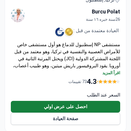
Burcu Polat
26سنة خبره ١٦ سنة
العيادة معتمدة من قبل :
مستشفى NP إسطنبول للدماغ هو أول مستشفى خاص
للأمراض العصبية والنفسية في تركيا، وهو معتمد من قبل
اللجنة المشتركة الدولية (JCI) ويحتل المرتبة الثانية في
أوروبا. يقود البروفيسور باريش ميتين، وهو طبيب أعصاب،
برامج إعادة التأهيل متعددة التخصصات في المستشفى.
اقرأ المزيد
تبدأ التشخيصات من حوالي 200 دولار أمريكي لتخطيط
4.3
73 تقييمات
كهربائية الدماغ (EEG). تبلغ تكلفة حزمة العلاج الشاملة
للمرضى الداخليين لمدة شهر واحد حوالي 44,500 دولار
السعر عند الطلب
أمريكي. يشمل ذلك الإقامة في المستشفى، واستشارات
احصل على عرض اولي
فيزيائية وقلبية، وفحوصات كاملة بالتصوير بالرنين
المغناطيسي للدماغ والعمود الفقري، والتمريض، وخدمات
صفحة العيادة
النقل، وخدمات الترجمة الفورية.