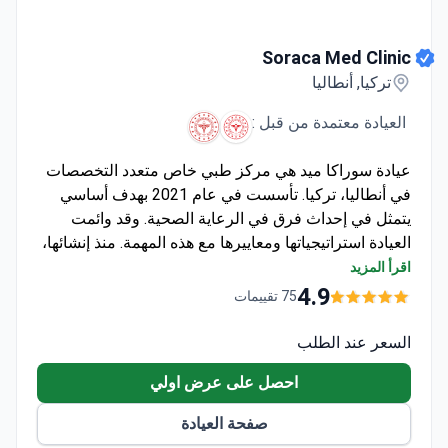
Soraca Med Clinic
Soraca Med Clinic
تركيا, أنطاليا
العيادة معتمدة من قبل :
عيادة سوراكا ميد هي مركز طبي خاص متعدد التخصصات
في أنطاليا، تركيا. تأسست في عام 2021 بهدف أساسي
يتمثل في إحداث فرق في الرعاية الصحية. وقد وائمت
العيادة استراتيجياتها ومعاييرها مع هذه المهمة. منذ إنشائها،
أحرزت سوراكا ميد تقدمًا سريعًا في مجال الطب، وتسعى
اقرأ المزيد
جاهدة لإحداث تأثير إيجابي.
4.9
75 تقييمات
تهدف عيادة سوراكا ميد إلى النمو من خلال تطبيق العلم
والمعرفة. تقود العيادة الطريق في قطاع السياحة الصحية
السعر عند الطلب
من خلال تبني القيم الأخلاقية القائمة على الجودة. يقدم
احصل على عرض اولي
الفريق الودود في عيادة سوراكا ميد خدمات شاملة، بما في
ذلك العلاج والإقامة والنقل، مما يضمن رضا المرضى
صفحة العيادة
وسعادتهم. كل مريض هو جزء من عائلة سوراكا ميد. يركز