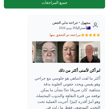
جميع المراجعات
مجهول • جراحة تدلي الجفن
أستراليا
30 يونيو 2026
مراجعة تم التحقق منها.
لم أكن لأتمنى أكثر من ذلك
أكثر ما لفت انتباهي هو جلوسي مع جراحي
وهو يقيس ويحدد جفوني العلوية بدقة
متناهية. كان صريحًا جدًا بشأن ما يمكن
توقعه من فترة النقاهة والندوب المحتملة،
وهو أمرٌ أقدره كثيرًا. أُجريت العملية تحت
التخدير الموضعي فقط. ما زلت في