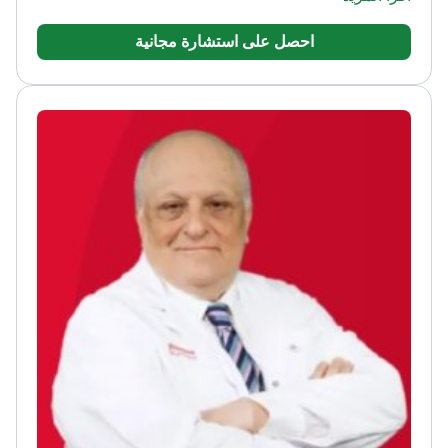
والبحثية، بما في ذلك كونه أحد المتخصصين المؤسسين
احصل على استشارة مجانية
لعيادة جراحة اليد في مستشفى بالتاليماني للتدريب
والبحوث لأمراض العظام.
سعى الطبيب إلى التطوير المهني
الدولي، بما في ذلك فترة مراقبة في مستشفى ماونت
سيناي في شيكاغو. بعد تعيينه أستاذاً مشاركاً في عام
2018، حصل الطبيب على رتبة أستاذ في عام 2024
ويمارس حالياً عمله كمتخصص في جراحة العظام
والكسور.