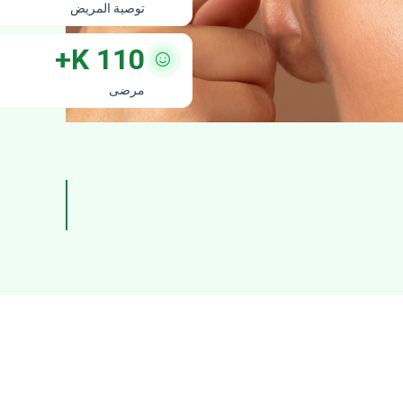
توصية المريض
K+
110
مرضى