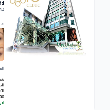
Md
34سنة خبره ١٦ سنة • تم تنفيذ 20000+ علاج
حاف
ID Clinic Bangkok
الع
الك