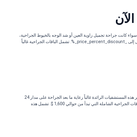
الآن
لتقنية المستخدمة، سواء كانت جراحة تجميل زاوية العين أو شد الوجه بالخيوط الجراحية،
بالإضافة إلى مستوى المنشأة الطبية. تبلغ تكلفة الإجراءات المشابهة في السعودية حوالي _price_compare_SA_average_. كما توفر تايلاند وفراً يصل إلى _price_percent_discount_%. تشمل الباقات الجراحية غالباً
يضمن اختيار المراكز المعتمدة من JCI، مثل مستشفى آسيا التجميلي أو مستشفى بامرونجراد الدولي، معايير سلامة عالية. توفر هذه المستشفيات الرائدة غالباً رعاية ما بعد الجراحة على مدار 24
ساعة وغرف تعافٍ مميزة. أجرى الدكتور فتشاراتساك كرايسورنفونجساكول في عيادة آي دي أكثر من 20,000 عملية. يجد المرضى قيمة ممتازة في الباقات الجراحية الشاملة التي تبدأ من حوالي 1,600 $. تشمل هذه