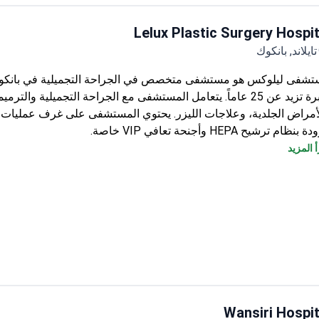
والأدوية، والر
 المزيد
ومارس عمله في مستشفى بانكوك.
لكية للجراحين في تايلاند.
Lelux Plastic Surgery Hospit
تايلاند, بانكوك
شفى ليلوكس هو مستشفى متخصص في الجراحة التجميلية في بانكوك
بخبرة تزيد عن 25 عاماً. يتعامل المستشفى مع الجراحة التجميلية والترمي
أمراض الجلدية، وعلاجات الليزر. يحتوي المستشفى على غرف عمليا
بنظام ترشيح HEPA وأجنحة تعافي VIP خاصة.
تستخدم غرف العمليات أنظمة ترشيح الهواء HEPA وأدوات جراحة تجميلي
 المزيد
خصصة.
يتعافى المرضى في غرف VIP خاصة مع مراقبة على مدار
طباء والممرضين.
ر مركز الجلد والليزر الموجود في الموقع علاجات الأمراض الجلدية واللي
2002 على يد جراح تجميل معتمد.