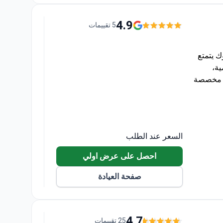
عاية بعد العملية. معتمد منذ عام 2000، وتدرب في جامعة Khon Kaen
 تحمل عيادة ID Clinic Bangkok اعتماد الكلية
4.9
5 تقييمات
 يتمتع
مية،
ت مخصصة
ة
 24 ساعة من قبل
السعر عند الطلب
زر.
احصل على عرض اولي
صفحة العيادة