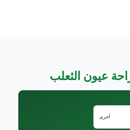
احة عيون الثعلب
أخرى