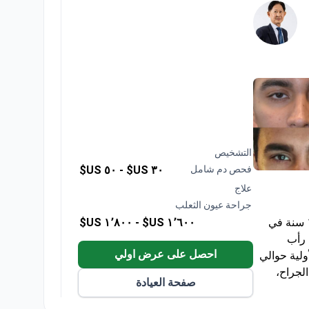
التشخيص
فحص دم شامل
٣٠ US$ -
٥٠ US$
علاج
جراحة عيون الثعلب
يتمتع الدكتور Phatcharasak Kraisornphongsakul بخبرة 34سنة خبره ١٦ سنة في
١٬٦٠٠ US$ -
١٬٨٠٠ US$
ص في رأب
احصل على عرض اولي
ولية حوالي
الجراح،
صفحة العيادة