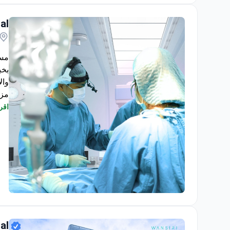
اقرأ
الم
al
مست
وال
مزودة 
اقرأ
مت
الأ
يوف
تأسس عام 
Lelux Plastic Surgery Hospital