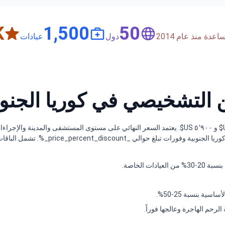
+
1,500
50
دة منذ عام 2014
دول
عيادات
ن التشخيصي في كوريا الجنو
تتراوح تكلفة تنظير البطن التشخيصي في كوريا الجنوبية بين ٣٬٢٠٠ US$ و ٥٬٩٠٠ US$. يعتمد السعر النهائي
متوسط _price_compare_SA_average_ لهذا الإج
ت الخاصة.
ة بنسبة 25-50%.
لرحم الهاجرة وعالجها فوراً.