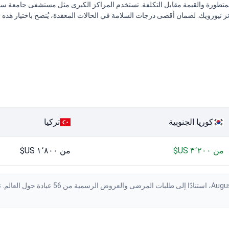
 المنشآت الرائدة اعتماد اللجنة الدولية المشتركة (JCI) وجوائز نيوزويك. لضمان أقصى درجات السلامة في الحالات 
كوريا الجنوبية
تركيا
من ٣٬٢٠٠ US$
من ١٬٨٠٠ US$