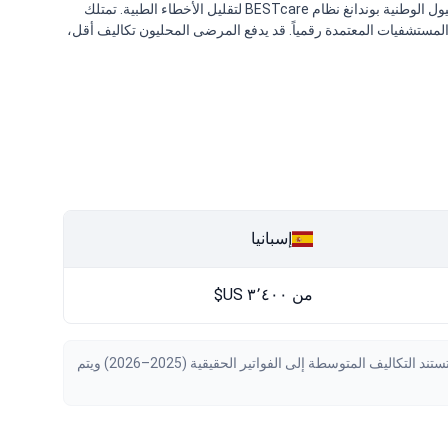
توفر كوريا الجنوبية توازناً فريداً بين التقنيات المتطورة والقيمة مقابل التكلفة. تستخدم المراكز الكبرى مثل مستشفى جامعة سيول الوطنية بوندانغ نظام BESTcare لتقليل الأخطاء الطبية. تمتلك
المعقدة، يُنصح باختيار هذه المستشفيات المعتمدة رقمياً. قد يدفع المرضى المحليون تكاليف أقل،
إسبانيا
من ٣٬٤٠٠ US$
تم التحقق من البيانات بواسطة Bookimed اعتبارًا من August 2026، استنادًا إلى طلبات المرضى والعروض الرسمية من 56 عيادة حول العالم. تستند التكاليف المتوسطة إلى الفواتير الحقيقية (2025–2026) ويتم