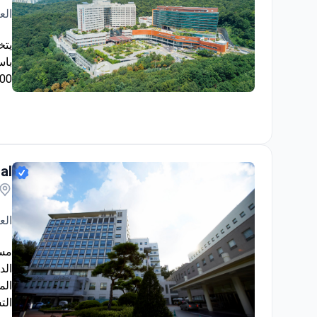
الع
يتخ
1,500,000 مريض س
Seoul National University Bundang Hospital (SNUBH)
al
الع
مست
الم
الت