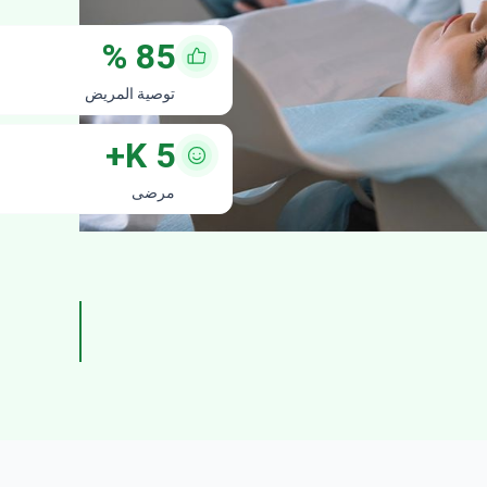
%
85
توصية المريض
K+
5
مرضى