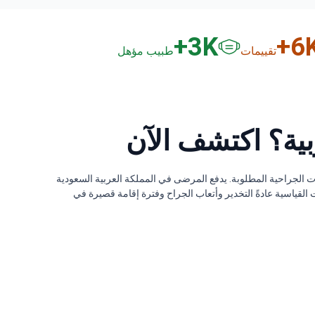
3
K+
6
K
تقييمات
طبيب مؤهل
بية؟ اكتشف الآن
 على مستوى المستشفى والمدينة والإجراءات الجراحية المطلوبة. يدفع المرضى في المملكة العربية السعودية
راء. يوفر اختيار كوريا الجنوبية وفورات تبلغ حوالي _price_percent_discount_%. تشمل الباقات القياسية عادةً التخدير وأتعاب الجراح وفترة إقامة قصيرة في