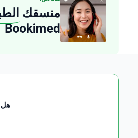
منسقك
الطب
Bookimed
هل 