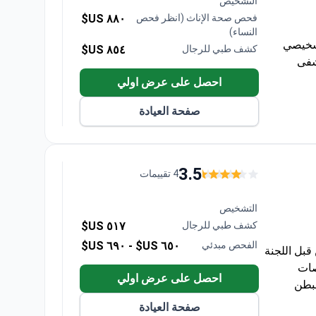
التشخيص
فحص صحة الإناث (انظر فحص
٨٨٠ US$
النساء)
تشخيصي
كشف طبي للرجال
٨٥٤ US$
ستشفى
احصل على عرض اولي
صفحة العيادة
3.5
4 تقييمات
التشخيص
كشف طبي للرجال
٥١٧ US$
الفحص مبدئي
٦٥٠ US$ -
٦٩٠ US$
بل اللجنة
خيصات
احصل على عرض اولي
لبطن
صفحة العيادة