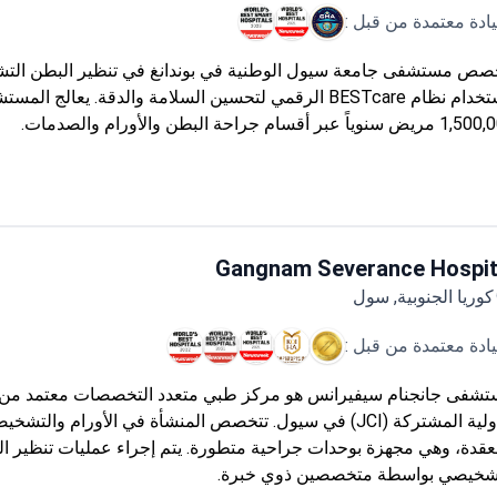
يادة معتمدة من قبل :
صص مستشفى جامعة سيول الوطنية في بوندانغ في تنظير البطن ال
باستخدام نظام BESTcare الرقمي لتحسين السلامة والدقة. يعالج الم
نوياً عبر أقسام جراحة البطن والأورام والصدمات.
Gangnam Severance Hospit
كوريا الجنوبية, سول
يادة معتمدة من قبل :
شفى جانجنام سيفيرانس هو مركز طبي متعدد التخصصات معتمد من ق
الدولية المشتركة (JCI) في سيول. تتخصص المنشأة في الأورام والتش
عقدة، وهي مجهزة بوحدات جراحية متطورة. يتم إجراء عمليات تنظير ا
شخيصي بواسطة متخصصين ذوي خبرة.