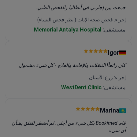
جمعت بين إجازتي في أنطاليا والفحص الطبي.
إجراء: فحص صحة الإناث (انظر فحص النساء)
مستشفى:
Memorial Antalya Hospital
Igor
كان رائعاً! التنقلات والإقامة والعلاج - كل شيء مشمول.
إجراء: زرع الأسنان
مستشفى:
WestDent Clinic
Marina
قام Bookimed بكل شيء من أجلي. لم أضطر للقلق بشأن
أي شيء.