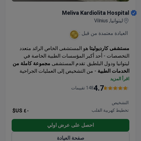
Meliva Kardiolita Hospital
Meliva Kardiolita Hospital
ليتوانيا, Vilnius
العيادة معتمدة من قبل :
مستشفى كارديوليتا
هو المستشفى الخاص الرائد متعدد
التخصصات - أحد أكبر المؤسسات الطبية الخاصة في
ليتوانيا ودول البلطيق. تقدم المستشفى
مجموعة كاملة من
الخدمات الطبية
- من التشخيص إلى العمليات الجراحية
الأكثر تعقيدًا وإعادة التأهيل بعد الجراحة في أفضل
اقرأ المزيد
المنتجعات الصحية في ليتوانيا. نظرًا لكونه مستشفى
4.7
148 تقييمات
معتمدًا من JCI ويعمل وفقًا لأعلى معايير الصناعة ، فهو
مجهز بمرافق طبية حديثة ومختبر عالي المستوى وتنقية
التشخيص
الهواء من البكتيريا المسببة للأمراض.
تخطيط كهربية القلب
٤٠ US$
احصل على عرض اولي
صفحة العيادة