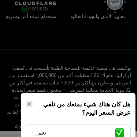
معايير الأمان والجودة العالية
استخدام موقع آمن وسريع
بوكيميد هي منصة عالمية للسياحة الطبية تأسست في كييف،
أوكرانيا، عام 2014. استقبلت أكثر من 1,000,000 استفسار من
المرضى وتتعاون مع أكثر من 1,500 عيادة معتمدة في أكثر من
32 دولة. الخدمة مجانية للمرضى – يدفعون فقط سعر العيادة
دون أي زيادة، بينما تحصل بوكيميد على عمولتها من العيادات.
هل كان هناك شيء يمنعك من تلقي
يساعد منسقون مدربون طبياً المرضى على مقارنة العيادات
عرض السعر اليوم؟
والأطباء الموثّقين، ويرافقونهم في كل خطوة بأكثر من 10 لغات.
تحمل المنصة شهادة Global Healthcare Accreditation،
وكانت معتمدة سابقاً من Temos (2024–2025). تقييمها 4.6
نعم
على Trustpilot و4.4 على Google Reviews.