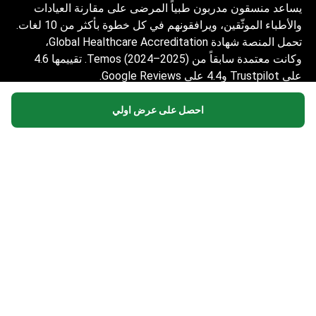
يساعد منسقون مدربون طبياً المرضى على مقارنة العيادات
والأطباء الموثّقين، ويرافقونهم في كل خطوة بأكثر من 10 لغات.
تحمل المنصة شهادة Global Healthcare Accreditation،
وكانت معتمدة سابقاً من Temos (2024–2025). تقييمها 4.6
على Trustpilot و4.4 على Google Reviews.
المعلومات المقدمة على الموقع ليست دليلاً
احصل على عرض اولي
للعمل ولا ينبغي تفسيرها على أنها نصيحة طبية أو
توصية علاجية ولا تحل محل زيارة الطبيب.
© 2014-2026 Bookimed. جميع الحقوق محفوظة. سجل
Bookimed Limited No. 2371039