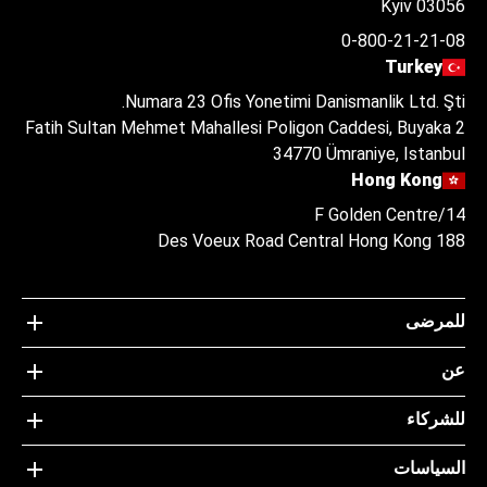
Kyiv 03056
0-800-21-21-08
Turkey
Numara 23 Ofis Yonetimi Danismanlik Ltd. Şti.
Fatih Sultan Mehmet Mahallesi Poligon Caddesi, Buyaka 2
34770 Ümraniye, Istanbul
Hong Kong
14/F Golden Centre
188 Des Voeux Road Central Hong Kong
للمرضى
عن
للشركاء
السياسات