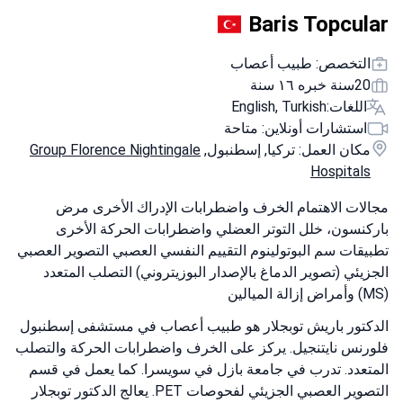
Baris Topcular
التخصص: طبيب أعصاب
20سنة خبره ١٦ سنة
اللغات:
English, Turkish
استشارات أونلاين: متاحة
مكان العمل: تركيا, إسطنبول,
Group Florence Nightingale
Hospitals
مجالات الاهتمام الخرف واضطرابات الإدراك الأخرى مرض
باركنسون، خلل التوتر العضلي واضطرابات الحركة الأخرى
تطبيقات سم البوتولينوم التقييم النفسي العصبي التصوير العصبي
الجزيئي (تصوير الدماغ بالإصدار البوزيتروني) التصلب المتعدد
(MS) وأمراض إزالة الميالين
الدكتور باريش توبجلار هو طبيب أعصاب في مستشفى إسطنبول
فلورنس نايتنجيل. يركز على الخرف واضطرابات الحركة والتصلب
المتعدد. تدرب في جامعة بازل في سويسرا. كما يعمل في قسم
التصوير العصبي الجزيئي لفحوصات PET. يعالج الدكتور توبجلار