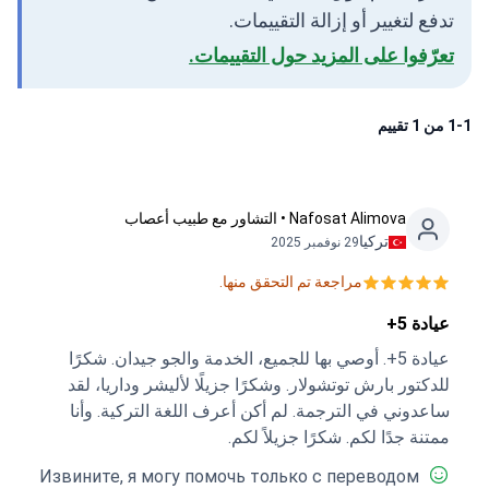
تدفع لتغيير أو إزالة التقييمات.
تعرّفوا على المزيد حول التقييمات.
1-1 من 1 تقييم
Nafosat Alimova • التشاور مع طبيب أعصاب
تركيا
29 نوفمبر 2025
مراجعة تم التحقق منها.
عيادة 5+
عيادة 5+. أوصي بها للجميع، الخدمة والجو جيدان. شكرًا
للدكتور بارش توتشولار. وشكرًا جزيلًا لأليشر وداريا، لقد
ساعدوني في الترجمة. لم أكن أعرف اللغة التركية. وأنا
ممتنة جدًا لكم. شكرًا جزيلاً لكم.
Извините, я могу помочь только с переводом