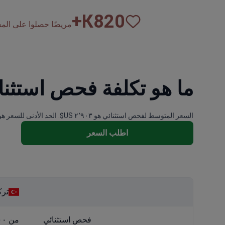
К+
820
مريضًا حصلوا على المساع
ما هو تكلفة فحص استثنا
السعر المتوسط لفحص استثنائي هو ٢٬٩٠٣ US$. الحد الأدنى للسعر هو ٤٧٠ US$ والحد الأقصى ٧٬٣٢٧ US$.
اطلب السعر
ترك
فحص استثنائي
من ٤٠٠ US$