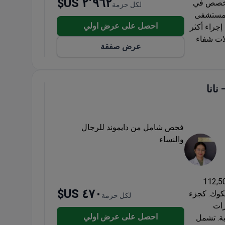
٢٬٩٦٢ US$
متخصص في
لكل حزمة
المستشفى
احصل على عرض اولي
ايا CAR-T، حيث تم إجراء أكثر
دلات شفاء
عرض صفقة
شفى
صصات
يا
ك – نانا
فحص شامل من دايموند للرجال
والنساء
 MedEx Neo Clinic حوالي 112,500
٤٧٠ US$
نكوك. كجزء
لكل حزمة
يارات
احصل على عرض اولي
ية. تشمل