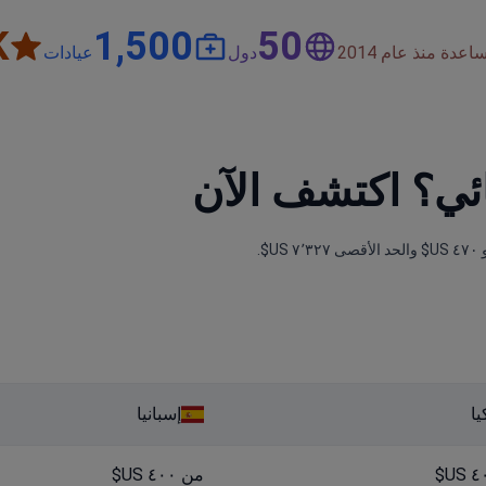
+
1,500
50
دة منذ عام 2014
دول
عيادات
ئي؟ اكتشف الآن
يا
إسبانيا
من ٤٠٠ US$