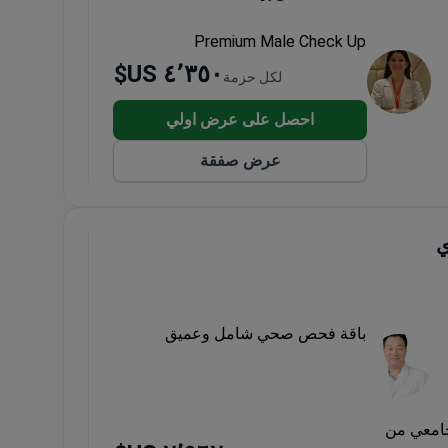
Premium Male Check Up
٤٬٣٥٠ US$
لكل حزمة
احصل على عرض اولي
عرض صفقة
ي
باقة فحص صحي شامل وعميق
امعي من