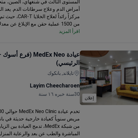
المستوى الثالث في شنغهاي، الصين، 
أمراض الدم وعلاج سرطانات الدم. يعد 
مركزاً رائداً لعلاج الخل
من 1500 عملية حقن مع الإبلاغ عن مع
اقرأ المزيد
عالية لدى مرضى الليمفوما. يوفر المست
تشخيصات متقدمة ورعاية متعددة التخ
لأمراض الدم المعقدة، بما في ذلك اللوكيم
والليمفوما والورم النخاعي المتعدد.
عيادة MedEx Neo (فرع أسو
الرئيسي)
تايلاند, بانكوك
Layim Cheecharoen
30سنة خبره ١٦ سنة
إعلان
 دايموند للرجال والنساء
تخدم عيادة
مريض سنوياً كعيادة خارجية حديثة في با
من شبكة MedEx، تدمج العيادة بين الز
المباشرة والطب عن بعد والرعاية المنزل