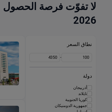
لا تفوّت فرصة الحصول
2026
نطاق السعر
-
دولة
أذربيجان
e Check Up
تايلاند
كوريا الجنوبية
جمهورية الدومنيكان
إسبانيا