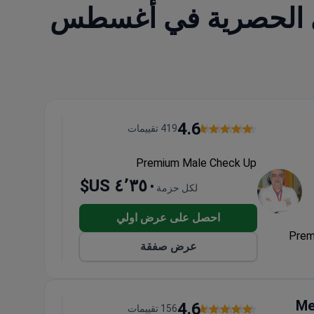
ي الحصرية في أغسطس
4.6
419 تقييمات
Premium Male Check Up
٤٬٣٥٠ US$
لكل حزمة
احصل على عرض اولي
Prem
عرض صفقة
Me
4.6
156 تقييمات