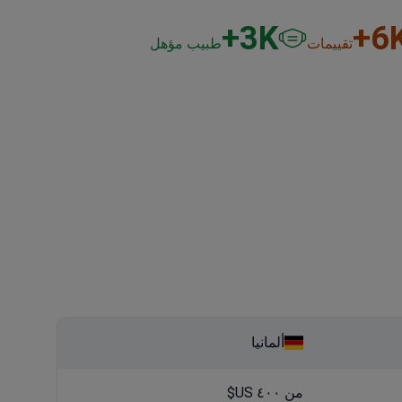
3
K+
6
K
تقييمات
طبيب مؤهل
ألمانيا
من ٤٠٠ US$