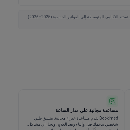
تم التحقق من البيانات بواسطة Bookimed اعتبارًا من August 2026، استنادًا إلى طلبات المرضى والعروض الرسمية من 146 عيادة حول العالم. تستند التكاليف المتوسطة إلى الفواتير الحقيقية (2025–2026)
مساعدة مجانية على مدار الساعة
Bookimed يقدم مساعدة خبراء مجانية. منسق طبي
شخصي يدعمك قبل وأثناء وبعد العلاج، ويحل أي مشاكل.