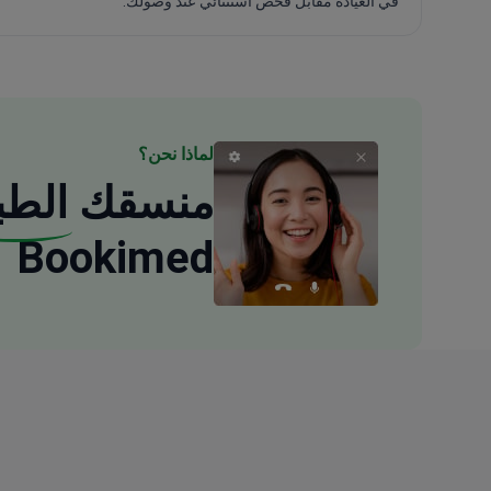
في العيادة مقابل فحص استثنائي عند وصولك.
لماذا نحن؟
منسقك
الطب
Bookimed