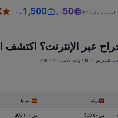
+
1,500
50
دة منذ عام 2014
دول
عيادات
راح عبر الإنترنت؟ اكتشف ال
تركيا
إسبانيا
من ٥٠ US$
من ١٠٠ US$