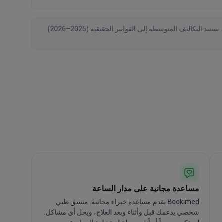
تم التحقق من البيانات بواسطة Bookimed اعتبارًا من August 2026، استنادًا إلى طلبات المرضى والعروض الرسمية من 114 عيادة حول العالم. تستند التكاليف المتوسطة إلى الفواتير الحقيقية (2025–2026)
مساعدة مجانية على مدار الساعة
Bookimed يقدم مساعدة خبراء مجانية. منسق طبي
شخصي يدعمك قبل وأثناء وبعد العلاج، ويحل أي مشاكل.