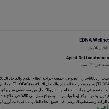
EDNA Wellne
تايلاند, بانكوك
Apisit Rattanatanasa
سيت راتاناتاناسارن عضو في جمعية جراحة عظام القدم والكاحل التايلان
(THOFAS) وجمعية جراحة العظام والكاحل التا
يب متقدم في جراحة العظام والقدم والكاحل من مستشفى سيريراج، 
يدول.
يحقق مركز إيدنا ويلنيس نسبة نجاح تصل 
الركبة ويستقطب المرضى في جميع أنحاء العالم، بما في ذلك أوروبا وا
أ المزيد
تحدة الأمريكية وأستراليا.
الخدمات المشمولة:
وقوف السيارات، استشارة