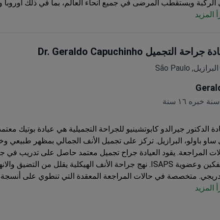
الركبة ويستقطب المرضى في جميع أنحاء العالم، بما في ذلك أوروبا وا
أ المزيد
تحدة الأمريكية وأستراليا.
الخدمات المشمولة:
وقوف السيارات، استشارة
استشارة نصية، استشارة جراح، استشارة طبيب عظام، النقل إلى العياد
قامة:
إقامة لمدة يومين في فندق (غير مشمول في السعر).
طريقة العلا
لاج بالخلايا الجذعية المزدوجة للركبة + العلاج الوريدي.
 جراحة التجميل Dr. Geraldo Capuchinho
البرازيل, São Paulo
Geral
ساو باولو، البرازيل. تركز على تجميل الأنف الجمالي بمظهر طبيعي وخ
ات المراجعة. يقود العيادة جراح تجميل معتمد حاصل على تدريب في ج
كين وعضوية ISAPS.
نهج جراحة الأنف الهيكلية يقلل من التضيق والانه
دريجي.
متخصصة في حالات المراجعة المعقدة التي تنطوي على أنسجة ند
أ المزيد
ان دعم الأنف.
يأتي المرضى من أوروبا ودول الكومنولث وأمريكا اللاتيني
يه واضح قبل الاستشارة وجدولة فعالة للمرضى الدوليين.