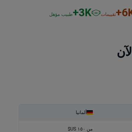
3
K+
6
K
تقييمات
طبيب مؤهل
آن
ألمانيا
من ١٥٠ US$