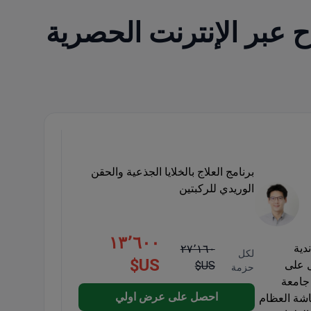
عبر الإنترنت الحصرية
برنامج العلاج بالخلايا الجذعية والحقن
الوريدي للركبتين
١٣٬٦٠٠
دية
٢٧٬١٦٠
لكل
US$
يلاندية (THOFAS)، وحاصل على
US$
حزمة
جامعة
احصل على عرض اولي
إلى 80% في علاج هشاشة العظام