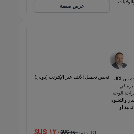
لولايات
عرض صفقة
 بالفيديو
ة.
معلومات
ج:
برنامج
فحص تجميل الأنف عبر الإنترنت (دولي)
عيادة الدكتور جيرالدو كابوتشينيو للجراحة التجميلية هي عيادة بوتيك معتمدة من JCI
برة في
راحة الوجه
يار والتشوه
بية أو
ة وأفريقيا.
١٢٠ US$
١٥٠ US$
لكل حزمة