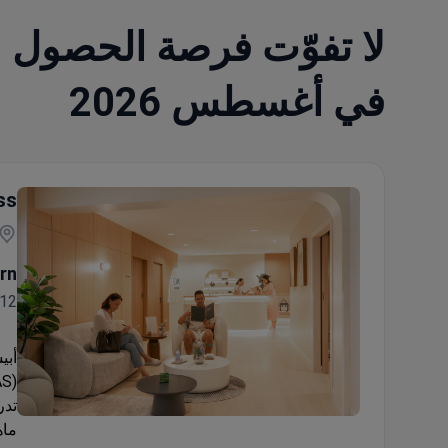
لا تفوّت فرصة الحصول 
في أغسطس 2026
ss
rn
12سنة خبره ١٦ سنة
أبي
تدر
برنامج العلاج بالخلايا الجذعية والحقن الوريدي للركبتين
ماه