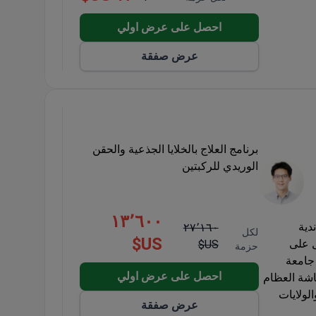
احصل على عرض اولي
عرض صفقة
برنامج العلاج بالخلايا الجذعية والحقن
الوريدي للركبتين
١٣٬٦٠٠
دية
٢٧٬١٦٠
لكل
US$
يلاندية (THOFAS)، وحاصل على
US$
حزمة
جامعة
احصل على عرض اولي
إلى 80% في علاج هشاشة العظام
لولايات
عرض صفقة
 بالفيديو