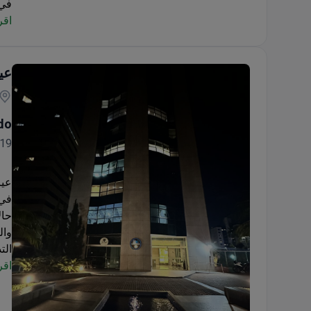
في 
اقر
الم
أو 
الإ
الع
عيادة
do
19سنة خبره ١٦ سنة
في 
حال
والف
الت
اقر
فقد
توج