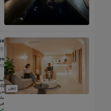
فحص تجميل الأنف عبر الإنترنت (دولي)
ss
rn
12سنة خبره ١٦ سنة
أبي
إعلان
تدر
برنامج العلاج بالخلايا الجذعية والحقن الوريدي للركبتين
ماه
في 
اقر
الم