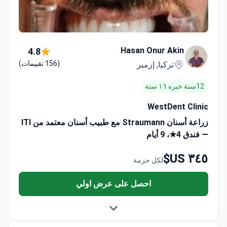
Hasan Onur Akin
4.8
(156 تقييمات)
تركيا, إزمير
12سنة خبره ١٦ سنة
WestDent Clinic
زراعة أسنان Straumann مع طبيب أسنان معتمد من ITI
— فندق 4★، 9 أيام
٣٤٥ US$
لكل حزمة
احصل على عرض اولي