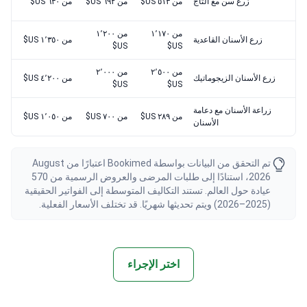
زرع سن مع التاج
من ٥١٣ US$
من ٦٩٢ US$
من ٦٣٠ US$
من ١٬١٧٠
من ١٬٢٠٠
زرع الأسنان القاعدية
من ١٬٣٥٠ US$
US$
US$
من ٢٬٥٠٠
من ٢٬٠٠٠
زرع الأسنان الزيجوماتيك
من ٤٬٢٠٠ US$
US$
US$
زراعة الأسنان مع دعامة
من ٢٨٩ US$
من ٧٠٠ US$
من ١٬٠٥٠ US$
الأسنان
تم التحقق من البيانات بواسطة Bookimed اعتبارًا من August
2026، استنادًا إلى طلبات المرضى والعروض الرسمية من 570
عيادة حول العالم. تستند التكاليف المتوسطة إلى الفواتير الحقيقية
(2025–2026) ويتم تحديثها شهريًا. قد تختلف الأسعار الفعلية.
اختر الإجراء