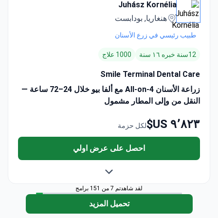
Juhász Kornélia
هنغاريا, بودابست
طبيب رئيسي في زرع الأسنان
12سنة خبره ١٦ سنة
1000 علاج
Smile Terminal Dental Care
زراعة الأسنان All-on-4 مع ألفا بيو خلال 24–72 ساعة —
النقل من وإلى المطار مشمول
٩٬٨٢٣ US$
لكل حزمة
احصل على عرض اولي
لقد شاهدتم 7 من 151 برامج
تحميل المزيد