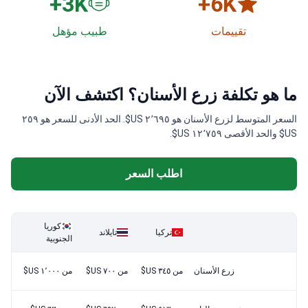
3
K+
6
K+
تقييمات
طبيب مؤهل
ما هو تكلفة زرع الأسنان؟ اكتشف الآن
السعر المتوسط لزرع الأسنان هو ٢٬٦٩٥ US$. الحد الأدنى للسعر هو ٢٥٩
US$ والحد الأقصى ١٢٬٧٥٩ US$.
اطلب السعر
كوريا
تركيا
تايلاند
الجنوبية
زرع الأسنان
من ٣٤٥ US$
من ٧٠٠ US$
من ١٬٠٠٠ US$