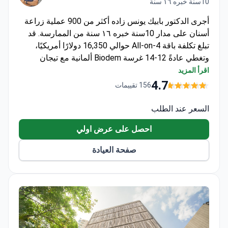
10سنة خبره ١٦ سنة
أجرى الدكتور بابيك يونس زاده أكثر من 900 عملية زراعة
أسنان على مدار 10سنة خبره ١٦ سنة من الممارسة. قد
تبلغ تكلفة باقة All-on-4 حوالي 16,350 دولارًا أمريكيًا،
وتغطي عادةً 12-14 غرسة Biodem ألمانية مع تيجان
الزركونيوم، والخلع، و10 ليالٍ من الإقامة، ونقل VIP. تبلغ
اقرأ المزيد
العيادة عن معدل نجاح بنسبة 99% للغرسات وتوفر ضمانًا
4.7
156 تقييمات
مدى الحياة. تدرب الدكتور يونس زاده في جامعة أذربيجان
الطبية ويعمل في منطقة شيشلي بإسطنبول.
السعر عند الطلب
احصل على عرض اولي
صفحة العيادة