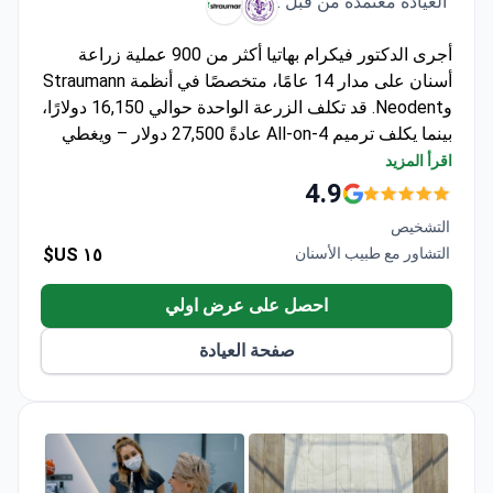
العيادة معتمدة من قبل :
أجرى الدكتور فيكرام بهاتيا أكثر من 900 عملية زراعة
أسنان على مدار 14 عامًا، متخصصًا في أنظمة Straumann
وNeodent. قد تكلف الزرعة الواحدة حوالي 16,150 دولارًا،
بينما يكلف ترميم All-on-4 عادةً 27,500 دولار – ويغطي
الزرعات، والأطراف الصناعية الثابتة، والتخطيط الرقمي،
اقرأ المزيد
والخلع إذا لزم الأمر. تستخدم العيادة المعتمدة بشهادة
4.9
SHA+ تصوير CBCT وتقنية CAD/CAM للتثبيت الدقيق.
التشخيص
الدكتور بهاتيا هو مزود Invisalign Platinum ويتابع حاليًا
التشاور مع طبيب الأسنان
١٥ US$
درجة الماجستير في زراعة الأسنان.
احصل على عرض اولي
صفحة العيادة