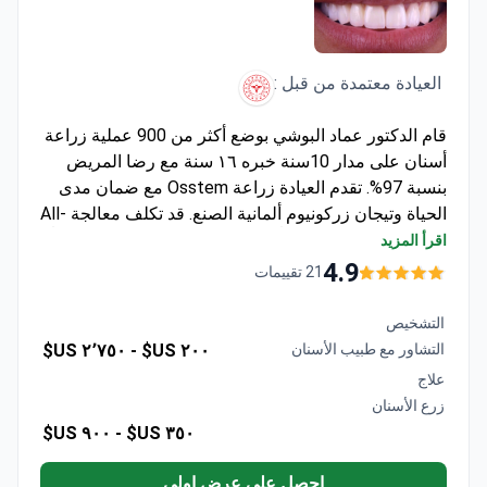
العيادة معتمدة من قبل :
قام الدكتور عماد البوشي بوضع أكثر من 900 عملية زراعة
أسنان على مدار 10سنة خبره ١٦ سنة مع رضا المريض
بنسبة 97%. تقدم العيادة زراعة Osstem مع ضمان مدى
الحياة وتيجان زركونيوم ألمانية الصنع. قد تكلف معالجة All-
on-4 حوالي 4230 دولاراً - وتغطي عادةً الزراعة، و12 تاجاً،
اقرأ المزيد
وتركيبة مؤقتة، وأشعة سينية، وخدمات نقل VIP. يحمل
4.9
21 تقييمات
الدكتور البوشي شهادة DDS من جامعة أوكان في
إسطنبول ويتخصص في تقنيات الزراعة المتقدمة.
التشخيص
التشاور مع طبيب الأسنان
٢٠٠ US$ -
٢٬٧٥٠ US$
علاج
زرع الأسنان
٩٠٠ US$
٣٥٠ US$ -
احصل على عرض اولي