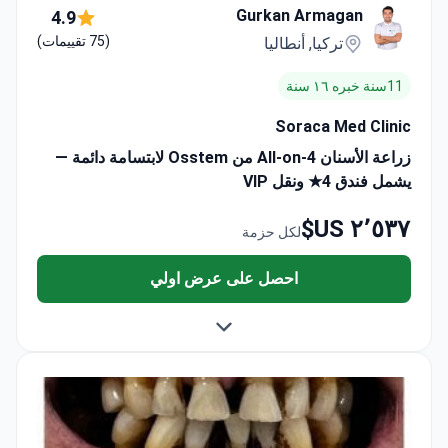
Gurkan Armagan
4.9
(75 تقييمات)
تركيا, أنطاليا
11سنة خبره ١٦ سنة
Soraca Med Clinic
زراعة الأسنان All-on-4 من Osstem لابتسامة دائمة —
يشمل فندق 4★ ونقل VIP
٢٬٥٣٧ US$
لكل حزمة
احصل على عرض اولي