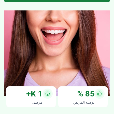
K+
1
%
85
توصية المريض
مرضى