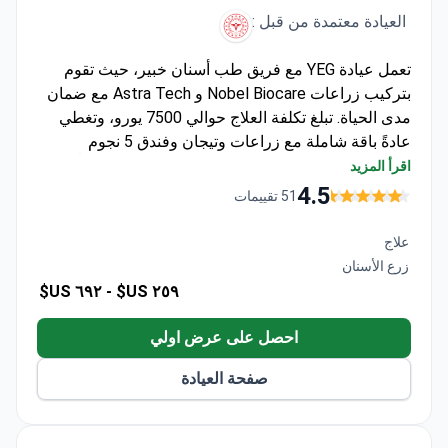
العيادة معتمدة من قبل :
تعمل عيادة YEG مع فريق طب أسنان خبير، حيث تقوم
بتركيب زراعات Nobel Biocare و Astra Tech مع ضمان
مدى الحياة. تبلغ تكلفة العلاج حوالي 7500 يورو، وتغطي
عادةً باقة شاملة مع زراعات وتيجان وفندق 5 نجوم
وخدمات نقل وسنة من المتابعة. تمتلك العيادة مختبراً
اقرأ المزيد
داخلياً لتصميم ابتسامة سريع في غضون أيام وتحمل اعتماد
4.5
51 تقييمات
الجمعية الطبية التركية.
علاج
زرع الأسنان
٦٩٢ US$
٢٥٩ US$ -
احصل على عرض اولي
صفحة العيادة