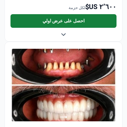
٢٬٦٠٠ US$
لكل حزمة
احصل على عرض اولي