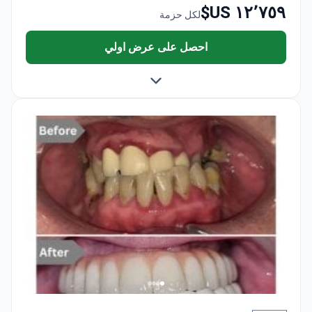
١٢٬٧٥٩ US$
لكل حزمة
احصل على عرض اولي