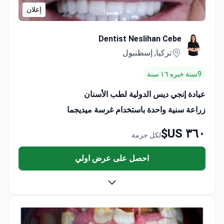
إعلان
Dentist Neslihan Cebe
تركيا, إسطنبول
9سنة خبره ١٦ سنة
عيادة إنجي ديس الدولية لطب الأسنان
زراعة سنية واحدة باستخدام غرسة ميديجما
٣٦٠ US$
لكل حزمة
احصل على عرض اولي