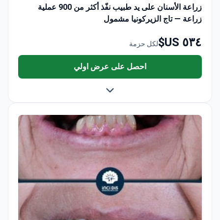
زراعة الأسنان على يد طبيب نفّذ أكثر من 900 عملية
زراعة — تاج الزيركونيا مشمول
٥٣٤ US$
لكل حزمة
احصل على عرض اولي