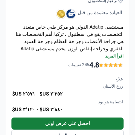
تركيا, إسطنبول
العيادة معتمدة من قبل :
مستشفى Adatip الدولي هو مركز طبي خاص متعدد
التخصصات يقع في اسطنبول ، تركيا. أهم التخصصات هنا
هي جراحة الأعصاب وجراحة العظام وجراحة العمود
الفقري وجراحة إنقاص الوزن. يخدم مستشفى Adatip
الدولي البالغين والأطفال. يزور المرضى من دول رابطة
اقرأ المزيد
الدول المستقلة وإفريقيا وجامعة الدول العربية العيادة في
4.8
246 تقييمات
أغلب الأحيان.
علاج
زرع الأسنان
٢٬٥٧١ US$
٢٬٣٥٢ US$ -
ابتسامة هوليود
٣٬١٢٠ US$
٢٬٨٤٠ US$ -
احصل على عرض اولي