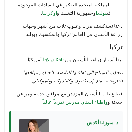
المملكة المتحدة التفكير في العيادات الموجودة
في
بولندا
وجمهورية التشيك و
أوكرانيا
.
دعنا نستكشف مزايا وعيوب ثلاث من أشهر وجهات
زراعة الأسنان في العالم: تركيا والمكسيك وبولندا.
تركيا
تبدأ أسعار زراعة الأسنان من
350 دولارًا
أمريكيًا.
ينجذب السياح إلى ثقافتها النابضة بالحياة ومواقعها
التاريخية، مثل إسطنبول وكابادوكيا وباموكالي.
قطاع طب الأسنان المزدهر مع مرافق حديثة ومرافق
حديثة و
وأطباء أسنان مدربين تدريباً عالياً
.
د. سوزانا أكدش