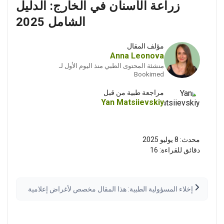
زراعة الأسنان في الخارج: الدليل
الشامل 2025
مؤلف المقال
Anna Leonova
منشئة المحتوى الطبي منذ اليوم الأول لـ
Bookimed
مراجعة طبية من قبل
Yan Matsiievskiy
محدث:
8 يوليو 2025
دقائق للقراءة:
16
إخلاء المسؤولية الطبية: هذا المقال مخصص لأغراض إعلامية
فقط وليس استشارة طبية. يُرجى دائماً استشارة مقدم رعاية
صحية مؤهل قبل اتخاذ أي قرارات طبية. قد تختلف النتائج.
اقرأ إخلاء المسؤولية الكامل