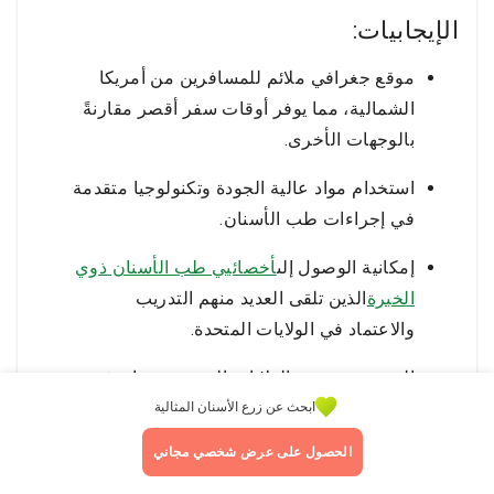
الإيجابيات:
موقع جغرافي ملائم للمسافرين من أمريكا
الشمالية، مما يوفر أوقات سفر أقصر مقارنةً
بالوجهات الأخرى.
استخدام مواد عالية الجودة وتكنولوجيا متقدمة
في إجراءات طب الأسنان.
إمكانية الوصول إلى
أخصائيي طب الأسنان ذوي
الخبرة
الذين تلقى العديد منهم التدريب
والاعتماد في الولايات المتحدة.
القرب من حدود الولايات المتحدة، مما يوفر
خيارات سفر مريحة مثل القيادة أو ركوب
ابحث عن زرع الأسنان المثالية
الحافلة، خاصة بالنسبة للعيادات الموجودة في
الحصول على عرض شخصي مجاني
تيخوانا.