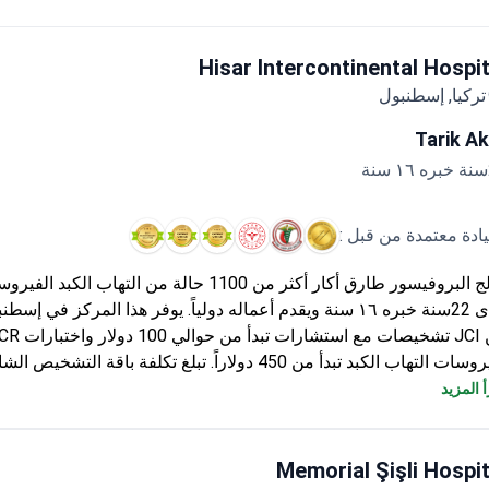
Hisar Intercontinental Hospit
تركيا, إسطنبول
Tarik Ak
يادة معتمدة من قبل :
عالج البروفيسور طارق أكار أكثر من 1100 حالة من التهاب الكب
مدى 22سنة خبره ١٦ سنة ويقدم أعماله دولياً. يوفر هذا المركز في إ
من JCI تشخيصات مع استشارات تبدأ من حوا
لفيروسات التهاب الكبد تبدأ من 450 دولاراً. تبلغ تكلفة باقة التش
 المزيد
البطن، ودعم الترجمة.
Memorial Şişli Hospit