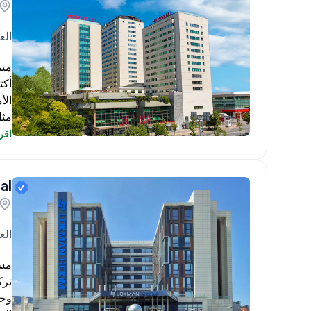
الع
الم
اقرأ
Memorial Şişli Hospital
في 
al
الع
ترك