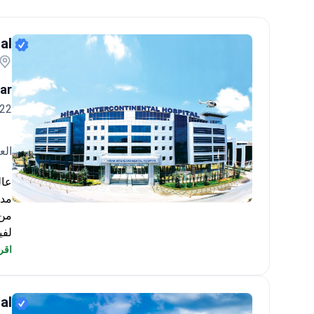
al
ar
22سنة خبره ١٦ سنة
الع
Hisar Intercontinental Hospital
اقرأ
PCR، وموجات فوق صوتية على 
al