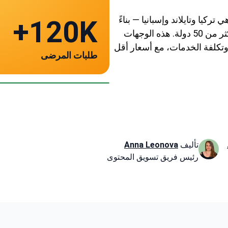
ركيا وتايلاند وإسبانيا — بناءً
120K+
على 797 طلب من المرضى و89 عيادة موثوقة في أكثر من 50 دولة. هذه الوجهات
وتكلفة الخدمات، مع أسعار أقل
طلبات المرضى
تايلاند
~ -
تأليف
Anna Leonova
رئيس فريق تسويق المحتوى