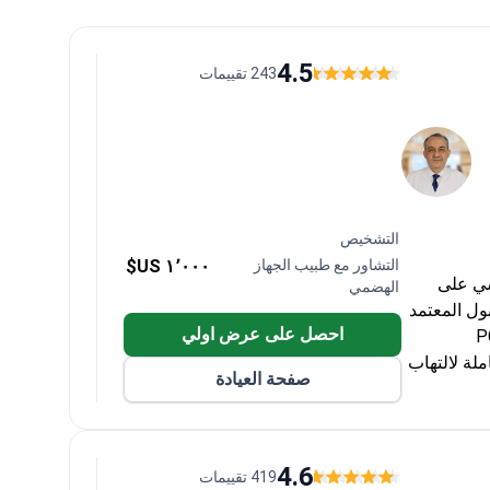
4.5
243 تقييمات
التشخيص
التشاور مع طبيب الجهاز
١٬٠٠٠ US$
د الفيروسي على
الهضمي
سطنبول المعتمد
احصل على عرض اولي
لي 100 دولار واختبارات PCR
خيص الشاملة لالتهاب
صفحة العيادة
الكبد C عادةً حوالي 825 دولاراً، والتي تشمل استشارة متخصصة، واختبار HCV RNA
4.6
419 تقييمات