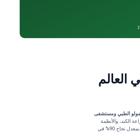
 العالم
ولو الطبي
ومستشفى
عة الكبد، والأنظمة
الخالية من الإنترفيرون، والعلاجات المضادة للفيروسات ذات المفعول المباشر (DAA). يتباهى مستشفى ميموريال شيشلي التذكاري بمعدل نجاح 90% في