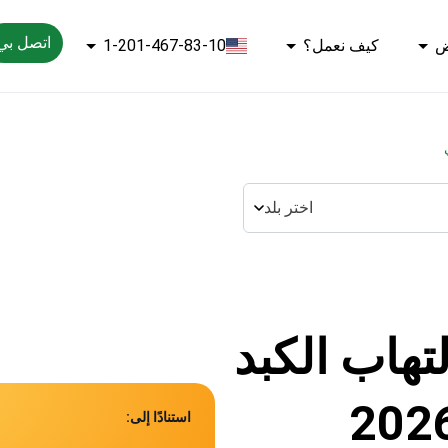
اتصل بي
ض
كيف نعمل؟
1-201-467-83-10
اختر بلد
تهاب الكبد
استنادًا إلى: