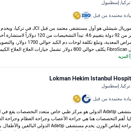
تركيا, إسطنبول
يادة معتمدة من قبل :
ميموريال شيشلي هو أول مستشفى معتمد من قبل 
أكثر من 92 دولة بتقييم 4.6. تبدأ التشخيصات من 120 دولاراً 
الأمراض المعدية، وتبلغ تكلفة لوحات دم الكبد حوال
مثل FibroScan يكلف حوالي 800 دولار. تشمل خيارات العلاج العلاج الك
خصص - يتم تحديد سعره بعد الاستشارة ويشمل الاختبارات قبل الجراحة،
 المزيد
المستشفى، وزيارة المتابعة.
Lokman Hekim Istanbul Hospit
تركيا, إسطنبول
يادة معتمدة من قبل :
مستشفى Adatip الدولي هو مركز طبي خاص متعدد التخصصات يقع في
يا. أهم التخصصات هنا هي جراحة الأعصاب وجراحة العظام وجراحة الع
وجراحة إنقاص الوزن. يخدم مستشفى Adatip الدولي البالغين والأطف