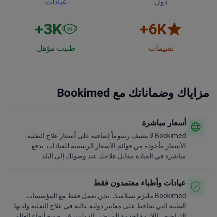
دول
عيادات
3
K+
6
K+
تقييمات
طبيب مؤهل
مزاياك وضماناتك مع Bookimed
أسعار مباشرة
Bookimed لا يضيف رسوماً إضافية على أسعار علاج الثعلبة.
الأسعار مأخوذة من قوائم الأسعار الرسمية للعيادات. تدفع
مباشرة في العيادة مقابل علاجك عند وصولك إلى البلد.
عيادات وأطباء معتمدون فقط
Bookimed ملتزم بسلامتك. نحن نعمل فقط مع المؤسسات
الطبية التي تحافظ على معايير دولية عالية في علاج الثعلبة ولديها
التراخيص اللازمة لخدمة المرضى الدوليين في جميع أنحاء العالم.