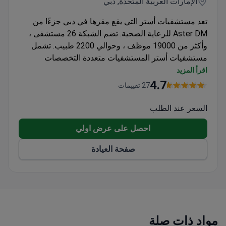
الإمارات العربية المتحدة, دبي
تعد مستشفيات أستر التي يقع مقرها في دبي جزءًا من
Aster DM للرعاية الصحية. تضم الشبكة 26 مستشفى ،
وأكثر من 19000 موظف ، وحوالي 2200 طبيب. تشمل
مستشفيات أستر المستشفيات متعددة التخصصات
والمستشفيات ذات التخصص الفردي ومراكز الجراحة
اقرأ المزيد
اليومية ومختبرات التشخيص والرعاية الصحية عن بُعد
4.7
27 تقييمات
والاستشارات عبر الإنترنت وسلسلة من الصيدليات
والبحوث والتعليم لتوفير رحلة رعاية صحية سلسة.
السعر عند الطلب
احصل على عرض اولي
صفحة العيادة
مواد ذات صلة