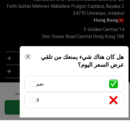
Fatih Sultan Mehmet Mahallesi Poligon Caddesi, Buyaka 2
34770 Ümraniye, Istanbul
Hong Kong
14/F Golden Centre
188 Des Voeux Road Central Hong Kong
هل كان هناك شيء يمنعك من تلقي
للمرضى
عرض السعر اليوم؟
عن
نعم
للشركاء
احصل على أفضل الثعلبة خيار علاج لميزانيتك في الإمارات العربية المتحدة
السياسات
لا
احصل على عرض مجاني مخصص