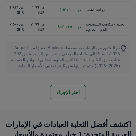
من ٢٬٢٩٦
من ٤٬٨١٦
زراعة الشعر
من ٤٬٠٠٠ US$
US$
US$
تجديد / مكافحة الشيخوخة
من ١٬٢٩٦
من ٧٬٥٠٠
من ١٦٬٥٠٠ US$
بالخلايا الجذعية
US$
US$
تم التحقق من البيانات بواسطة Bookimed اعتبارًا من August
2026، استنادًا إلى طلبات المرضى والعروض الرسمية من 202
عيادة حول العالم. تستند التكاليف المتوسطة إلى الفواتير الحقيقية
(2025–2026) ويتم تحديثها شهريًا. قد تختلف الأسعار الفعلية.
اختر الإجراء
اكتشف أفضل الثعلبة العيادات في الإمارات
العربية المتحدة: 1 خيار معتمدة والأسعار