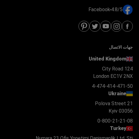
Facebook
4.8/5
جهات الاتصال
United Kingdom
124 City Road
London EC1V 2NX
4-474-414-471-50
Ukraine
Polova Street 21
Kyiv 03056
0-800-21-21-08
Turkey
Numara 23 Ofis Yonetimi Danismanlik Ltd. Şti.