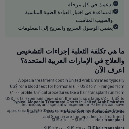
يدعمك في كل مرحلة
المساعدة في اختيار العيادة الطبية المناسبة
والطبيب المناسب
يضمن الوصول السريع والمريح إلى المعلومات
ما هي تكلفة الثعلبة إجراءات التشخيص
والعلاج في الإمارات العربية المتحدة؟
اعرف الآن
Alopecia treatment cost in United Arab Emirates typically
ranges from ٢٠٠ US$ to ٤٠٠ US$ for a blood test for hormonal
profile. Clinical procedures like a hair transplant run from ٤٬٠٠٠
US$ to ٨٬٥٠٠ US$. Total expenses depend on the hair loss stage,
Typical Alopecia Treatment Costs in United Arab Emirates
technique, and specialist experience. Patients can save
approximately 20-30% compared to US prices. Dubai, Abu Dhabi,
: ٢٠٠ US$ – ٤٠٠ US$
Blood test for hormonal profile
and Sharjah are the top cities for treatment.
: ٤٬٠٠٠ US$ – ٨٬٥٠٠ US$
Hair transplant
: ٣٬٥٠٠ US$ – ٩٬٢٠٠ US$
FUE hair transplant