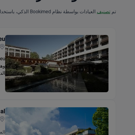
تم
تصنيف
العيادات بواسطة نظام Bookimed الذكي، باستخدام تحليل علوم البيانات عبر 5 معايير رئيسية.
eu
وهي
الد
Clinique Générale Beaulieu
al
الع