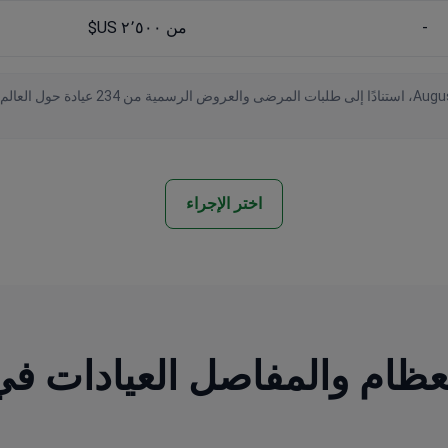
-
من ٢٬٥٠٠ US$
اختر الإجراء