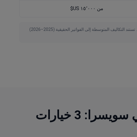
من ١٥٬٠٠٠ US$
تم التحقق من البيانات بواسطة Bookimed اعتبارًا من August 2026، استنادًا إلى طلبات المرضى والعروض الرسمية من 234 عيادة حول العالم. تستند التكاليف المتوسطة إلى الفواتير الحقيقية (2025–2026)
اكتشف أفضل إصابات العظام والمفاصل العيادات في سويسرا: 3 خيارات