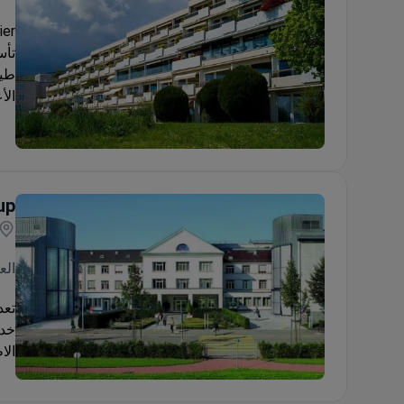
طيب
الأ
Genolier Hospital
up
الع
تعد
الا
Hirslanden Private Hospital Group