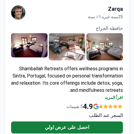
Zarqa
25سنة خبره ١٦ سنة
حافظة الجراح
Shamballah Retreats offers wellness programs in
Sintra, Portugal, focused on personal transformation
and relaxation. Its core offerings include detox, yoga,
and mindfulness retreats.
Set in the Sintra mountains, near UNESCO World
اقرأ المزيد
Heritage sites and natural parks.
4.9
5 تقييمات
Programs range from 3 to 14 days, with
السعر عند الطلب
customizable options for individual guests.
Vegetarian and vegan meals are prepared with
احصل على عرض اولي
organic, locally sourced ingredients.