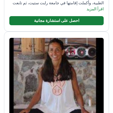
الطبية، وأكملت إقامتها في جامعة رايت ستيت، ثم تابعت
اقرأ المزيد
زمالة في كلية الطب بجامعة ميزوري-كانساس سيتي.
تحمل الدكتورة زرقاء شهادة تدريب ماجستير في علاج
احصل على استشارة مجانية
العقم من مستشفى هومرتون الجامعي، كما حصلت على
عضوية الكلية الملكية لأطباء النساء والتوليد من مستشفى
الأمل للولادة ومركز الخصوبة في عمّان. أدارت أكثر من
10,000 حالة مرضية، وتشتهر بمهاراتها المتقدمة في صحة
المرأة والأمراض المعدية.