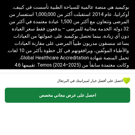
بوكيميد هي منصة عالمية للسياحة الطبية تأسست في كييف،
أوكرانيا، عام 2014. استقبلت أكثر من 1,000,000 استفسار من
المرضى وتتعاون مع أكثر من 1,500 عيادة معتمدة في أكثر من
32 دولة. الخدمة مجانية للمرضى – يدفعون فقط سعر العيادة
دون أي زيادة، بينما تحصل بوكيميد على عمولتها من العيادات.
يساعد منسقون مدربون طبياً المرضى على مقارنة العيادات
والأطباء الموثّقين، ويرافقونهم في كل خطوة بأكثر من 10 لغات.
تحمل المنصة شهادة Global Healthcare Accreditation،
وكانت معتمدة سابقاً من Temos (2024–2025). تقييمها 4.6
على Trustpilot و4.4 على Google Reviews.
احصل على أفضل خيار لميزانيتك في البرتغال
المعلومات المقدمة على الموقع ليست دليلاً
للعمل ولا ينبغي تفسيرها على أنها نصيحة طبية أو
احصل على عرض مجاني مخصص
توصية علاجية ولا تحل محل زيارة الطبيب.
© 2014-2026 Bookimed. جميع الحقوق محفوظة. سجل