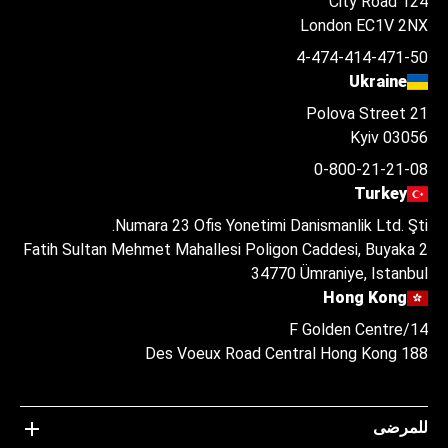
124 City Road
London EC1V 2NX
4-474-414-471-50
Ukraine
Polova Street 21
Kyiv 03056
0-800-21-21-08
Turkey
Numara 23 Ofis Yonetimi Danismanlik Ltd. Şti.
Fatih Sultan Mehmet Mahallesi Poligon Caddesi, Buyaka 2
34770 Ümraniye, Istanbul
Hong Kong
14/F Golden Centre
188 Des Voeux Road Central Hong Kong
للمرضى