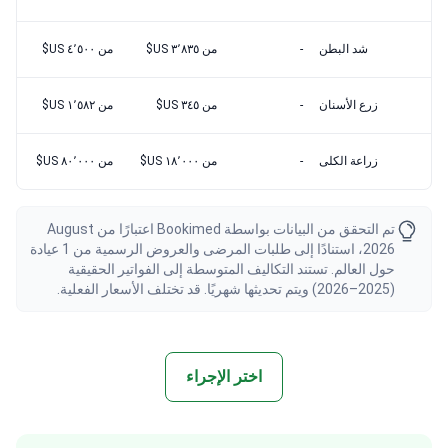
شد البطن
-
من ٣٬٨٣٥ US$
من ٤٬٥٠٠ US$
زرع الأسنان
-
من ٣٤٥ US$
من ١٬٥٨٢ US$
زراعة الكلى
-
من ١٨٬٠٠٠ US$
من ٨٠٬٠٠٠ US$
تم التحقق من البيانات بواسطة Bookimed اعتبارًا من August
2026، استنادًا إلى طلبات المرضى والعروض الرسمية من 1 عيادة
حول العالم. تستند التكاليف المتوسطة إلى الفواتير الحقيقية
(2025–2026) ويتم تحديثها شهريًا. قد تختلف الأسعار الفعلية.
اختر الإجراء