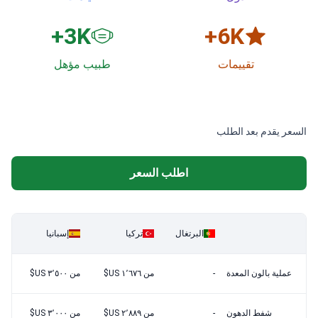
3
K+
6
K+
تقييمات
طبيب مؤهل
السعر يقدم بعد الطلب
اطلب السعر
البرتغال
تركيا
إسبانيا
عملية بالون المعدة
-
من ١٬٦٧٦ US$
من ٣٬٥٠٠ US$
شفط الدهون
-
من ٢٬٨٨٩ US$
من ٣٬٠٠٠ US$