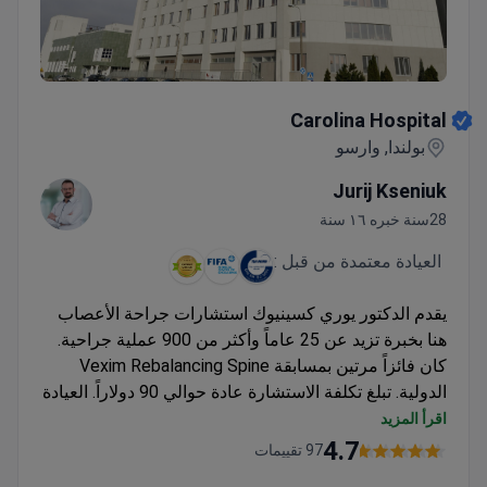
Carolina Hospital
Carolina Hospital
بولندا, وارسو
Jurij Kseniuk
28سنة خبره ١٦ سنة
العيادة معتمدة من قبل :
يقدم الدكتور يوري كسينيوك استشارات جراحة الأعصاب
هنا بخبرة تزيد عن 25 عاماً وأكثر من 900 عملية جراحية.
كان فائزاً مرتين بمسابقة Vexim Rebalancing Spine
الدولية. تبلغ تكلفة الاستشارة عادة حوالي 90 دولاراً. العيادة
هي FIFA Medical Centre of Excellence وتحمل اعتماد
اقرأ المزيد
ISO 9001. يمكن للمرضى الحصول على تصوير بالرنين
4.7
97 تقييمات
المغناطيسي في الموقع في نفس اليوم لتشخيص أسرع.