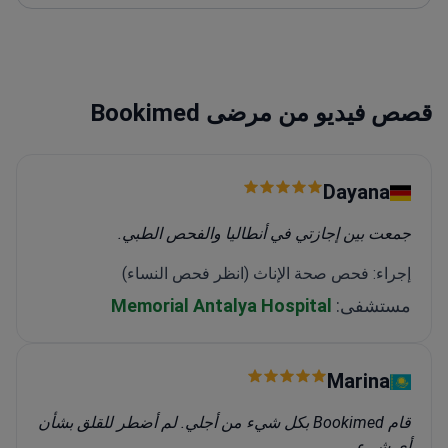
جراحات تصحيحية للمرضى الذين خضعوا لعمليات غير
ناجحة في مراكز أخرى
عضو في الجمعية البولندية لجراحة
العمود الفقري
قصص فيديو من مرضى Bookimed
Dayana
جمعت بين إجازتي في أنطاليا والفحص الطبي.
إجراء: فحص صحة الإناث (انظر فحص النساء)
مستشفى:
Memorial Antalya Hospital
Marina
قام Bookimed بكل شيء من أجلي. لم أضطر للقلق بشأن
أي شيء.