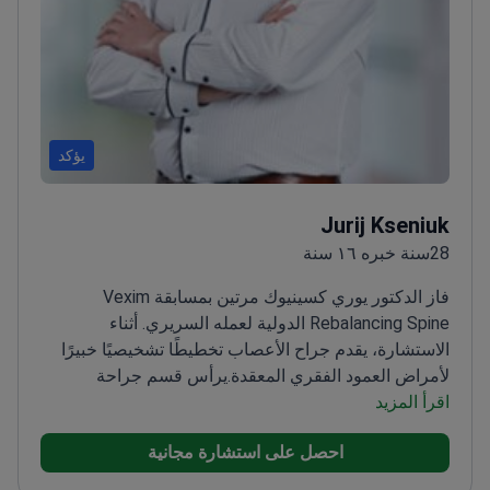
يؤكد
Jurij Kseniuk
28سنة خبره ١٦ سنة
فاز الدكتور يوري كسينيوك مرتين بمسابقة Vexim
Rebalancing Spine الدولية لعمله السريري. أثناء
الاستشارة، يقدم جراح الأعصاب تخطيطًا تشخيصيًا خبيرًا
لأمراض العمود الفقري المعقدة.
يرأس قسم جراحة
اقرأ المزيد
الأعصاب في مستشفى كارولينا في وارسو
عضو في AO
Spine، وهي منظمة عالمية تضع معايير التميز لجراحي
احصل على استشارة مجانية
العمود الفقري
متخصص في التشخيص طفيف التوغل بما
في ذلك الحصارات الموجهة بالموجات فوق الصوتية
يجري