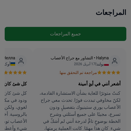
المراجعات
جميع المراجعات
Halyna • التشاور مع جراح الأعصاب
Нелла • التشاور مع جراح الأعصاب
بولندا
أوكراني
17 أبريل 2026
مراجعة تم التحقق منها.
مرا
أشعر أنني في أيدٍ أمينة
كل شئ كان عل
كنتُ متوترًا للغاية بشأن الاستشارة القادمة،
كل شئ كان عل
لكنّ مخاوفي تبددت فورًا. تحدث معي جراح
ودود في مكتب 
الأعصاب يوري ستينيوك بتفصيلٍ ودون
لغوي، ولكن س
تسرع، مجيبًا على جميع أسئلتي وشرح
بالروسية. أخذو
الخطة بوضوحٍ تامٍّ لدرجة أنني لم أشكّ في
الأعصاب توماس
شيء. كان هذا مهمًا. كانت العملية برمتها،
شيء وأعطى إج