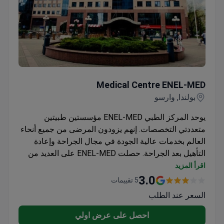
Medical Centre ENEL-MED
Medical Centre ENEL-MED
بولندا, وارسو
يوحد المركز الطبي ENEL-MED مؤسستين طبيتين
متعددتي التخصصات. إنهم يزودون المرضى من جميع أنحاء
العالم بخدمات عالية الجودة في مجال الجراحة وإعادة
التأهيل بعد الجراحة. حصلت ENEL-MED على العديد من
الشهادات ، من بينها "Laur pacjenta 2014" لثقة المرضى ،
اقرأ المزيد
و "أفضل المنتجات للأعمال 2014" ، إلخ.
3.0
5 تقييمات
السعر عند الطلب
احصل على عرض اولي