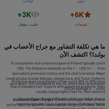
دول
عيادات
3
K+
6
K+
تقييمات
طبيب مؤهل
ما هي تكلفة التشاور مع جراح الأعصاب في
بولندا؟ اكتشف الآن
A consultation with a neurosurgeon in Poland typically costs
from ١٠٠ US$ to ٢٠٠ US$. The final price depends on the
specialist's professor status and the clinic's location. Major
medical hubs include Warsaw, Jelenia Gora, and Torun. Patients
Professor-level consultation: Often costs 20% to 30% more
save about 75% compared to the US, where this consultation
than a standard visit. Experts with advanced academic titles
costs ٤٠٠ US$ on average.
usually charge higher fees for their seniority.
City variations: Prices in Warsaw often run higher than in
Bookimed Expert Insight:
Bundled packages often provide
regional cities like Torun. Capital clinics often have higher
better value for patients requiring disc surgery in Poland. Some