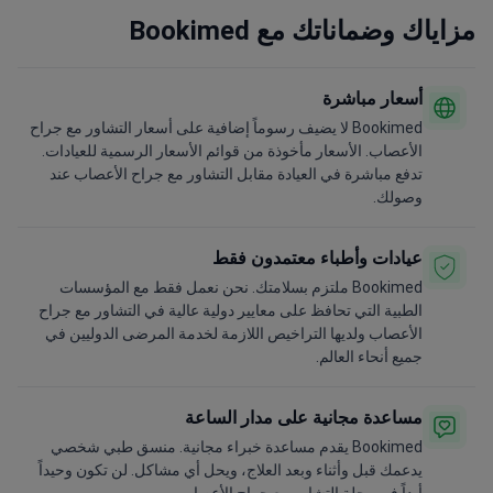
مزاياك وضماناتك مع Bookimed
أسعار مباشرة
Bookimed لا يضيف رسوماً إضافية على أسعار التشاور مع جراح
الأعصاب. الأسعار مأخوذة من قوائم الأسعار الرسمية للعيادات.
تدفع مباشرة في العيادة مقابل التشاور مع جراح الأعصاب عند
وصولك.
عيادات وأطباء معتمدون فقط
Bookimed ملتزم بسلامتك. نحن نعمل فقط مع المؤسسات
الطبية التي تحافظ على معايير دولية عالية في التشاور مع جراح
الأعصاب ولديها التراخيص اللازمة لخدمة المرضى الدوليين في
جميع أنحاء العالم.
مساعدة مجانية على مدار الساعة
Bookimed يقدم مساعدة خبراء مجانية. منسق طبي شخصي
يدعمك قبل وأثناء وبعد العلاج، ويحل أي مشاكل. لن تكون وحيداً