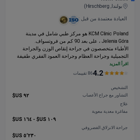
بولندا, Hirschberg)
العيادة معتمدة من قبل :
KCM Clinic Poland هو مركز طبي شامل في مدينة
Jelenia Góra ، على بعد 90 كم من فروتسواف.
الأطباء متخصصون في جراحة إنقاص الوزن والجراحة
التجميلية وجراحة العظام وجراحة العمود الفقري طفيفة
التوغل.
اقرأ المزيد
يقدم المستشفى برامج حزمة خاصة للمرضى الدوليين.
4.2
86 تقييمات
في كل عام ، يأتي 700 مريض من المملكة المتحدة وألمانيا
وأيسلندا وإسبانيا وعمان إلى مدينة كيب تاون لتلقي العلاج.
التشخيص
التشاور مع جراح الأعصاب
٩٢ US$
علاج
مفاغرة معدية معوية
١٦٤ US$
١٠٩ US$ -
جراحة الانزلاق الغضروفي
٥٬٢٣٠ US$