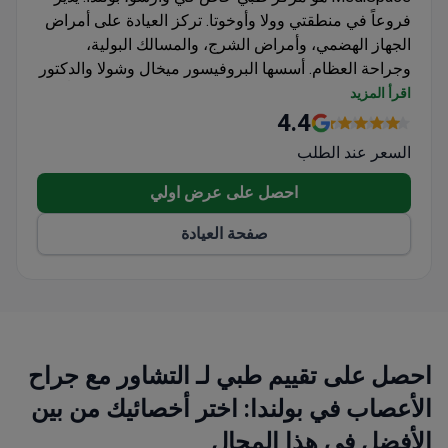
فروعاً في منطقتي وولا وأوخوتا. تركز العيادة على أمراض
الجهاز الهضمي، وأمراض الشرج، والمسالك البولية،
وجراحة العظام. أسسها البروفيسور ميخال وشولا والدكتور
أندريه بيرمان في عام 2024. يعمل حوالي 30 متخصصاً عبر
اقرأ المزيد
الفرعين.
4.4
يقوم الطاقم بإجراء تشخيصات بالمنظار، بما في ذلك تنظير
السعر عند الطلب
المعدة وتنظير القولون. كما يقدمون تنظير الكبسولة
لفحص الأمعاء الدقيقة. تغطي رعاية أمراض الشرج إزالة
احصل على عرض اولي
البواسير بالليزر وربط بارون. بالنسبة لـ SIBO و IMO، تتبع
صفحة العيادة
العيادة مسار SIBOSpace المنظم. يستقبل الأطباء
المرضى الدوليين باللغة الإنجليزية لاستشارات الغدد
الصماء. تحافظ أجهزة الأشعة السينية الرقمية على
مستويات إشعاع منخفضة.
احصل على تقييم طبي لـ التشاور مع جراح
الأعصاب في بولندا: اختر أخصائيك من بين
الأفضل في هذا المجال