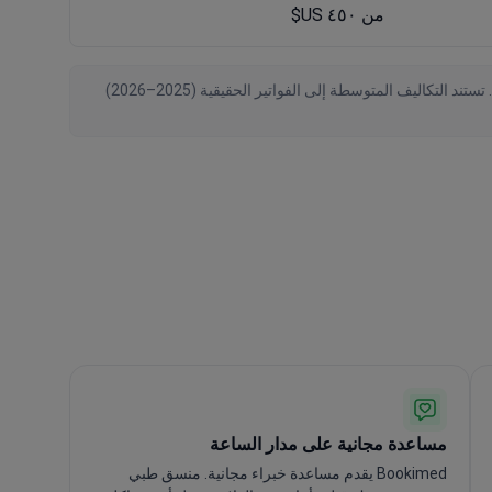
من ٤٥٠ US$
تم التحقق من البيانات بواسطة Bookimed اعتبارًا من August 2026، استنادًا إلى طلبات المرضى والعروض الرسمية من 189 عيادة حول العالم. تستند التكاليف المتوسطة إلى الفواتير الحقيقية (2025–2026)
مساعدة مجانية على مدار الساعة
Bookimed يقدم مساعدة خبراء مجانية. منسق طبي