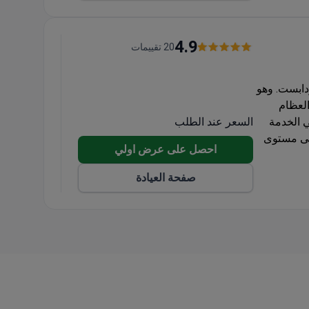
4.9
20 تقييمات
 بودابست. وهو
لعظام
السعر عند الطلب
Glob كأفضل عيادة في الخدمة
ثة على مستوى
احصل على عرض اولي
لحشوات والتيجان
صفحة العيادة