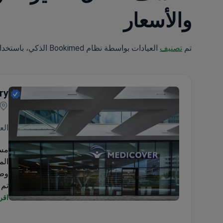
والأسعار
تم
تصنيف
العيادات بواسطة نظام Bookimed الذكي، باستخدام تحليل علوم البيانات عبر 5 معايير رئيسية.
ry
الع
الم
وطب
تم 
اقرأ
Medicover Hospital Hungary
الج