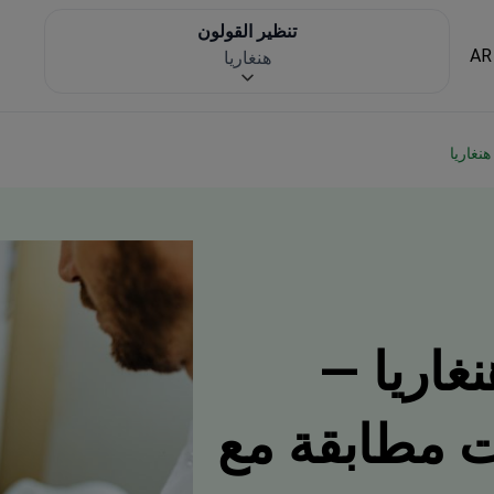
تنظير القولون
AR
هنغاريا
هنغاريا
غاريا —
3 عيادات مطابقة مع