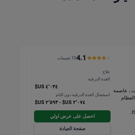
4.1
10 تقييمات
علاج
الغدة الدرقية
٤٬٠٣٤ US$
ابست ، عاصمة
استئصال الغدة الدرقية دون التام
العظام
٢٬٥٩٣ US$
٢٬٠٧٤ US$ -
احصل على عرض اولي
برة العملية في
صفحة العيادة