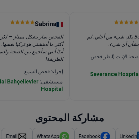
Sabrina
قام Bookimed بكل شيء من أجلي. لم
الفحص سار بشكل ممتاز — لكن 
بشأن أي شيء.
أكثر ما أدهشني هو تركيا نفسها. 
أبدًا أنني سأجمع بين الصحة والس
صحة الإناث (انظر فحص
الطريقة!
إجراء: فحص السمع
Severance Hospita
مستشفى:
al Bahçelievler
Hospital
مشاركة المحتوى
Email
WhatsApp
Facebook
Linkedin