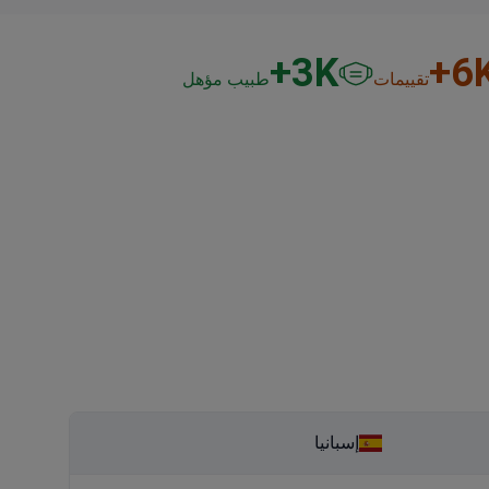
3
K+
6
K
تقييمات
طبيب مؤهل
إسبانيا