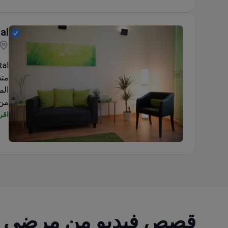
al
متخ
اقرأ
وال
Evergreen Dental
قصص فيديو من مرضى Bookimed