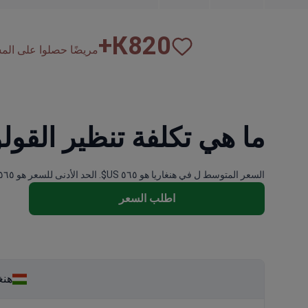
К+
820
مريضًا حصلوا على المساع
ما هي تكلفة تنظير القول
السعر المتوسط ل في هنغاريا هو ٥٦٥ US$. الحد الأدنى للسعر هو ٥٦٥ US$ والحد الأقصى ٥٦٥ US$.
اطلب السعر
هنغ