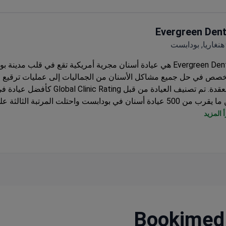
Evergreen Dent
هنغاريا, بودابست
Evergreen Dental هي عيادة أسنان مجرية أمريكية تقع في قلب مدينة
صص في حل جميع مشاكل الأسنان من الجماليات إلى عمليات ترقيع ا
المعقدة. تم تصنيف العيادة من قبل al Clinic Rating
من ما يقرب من 500 عيادة أسنان في بودابست واحتلت المرتبة الثال
العالم من بين 127000 منشأة. تقدم العيادة ضمان زراعة الأسنان وا
 المزيد
قشور.