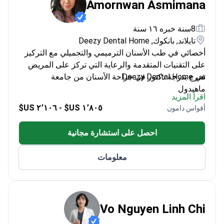
Amornwan Asmimana
8سنة خبره ١٦ سنة
تايلاند, بانكوك, Deezy Dental Home
أخصائي في طب الأسنان الترميمي والتجميلي مع التركيز
على التقنيات المتقدمة والرعاية التي تركز على المريض
في Deezy Dental Home.
تخرج بدرجة دكتور في جراحة الأسنان من جامعة
ماهيدول
اقرأ المزيد
حاصل على دبلوم الدراسات العليا في العلوم الطبية
١٬٨٠٥ US$ - ٢٬١٠٦ US$
أقواس دامون
السريرية من جامعة تشيانغ ماي
خبير في التيجان والجسور وزراعة الأسنان
احصل على استشارة مجانية
معلومات
Vo Nguyen Linh Chi