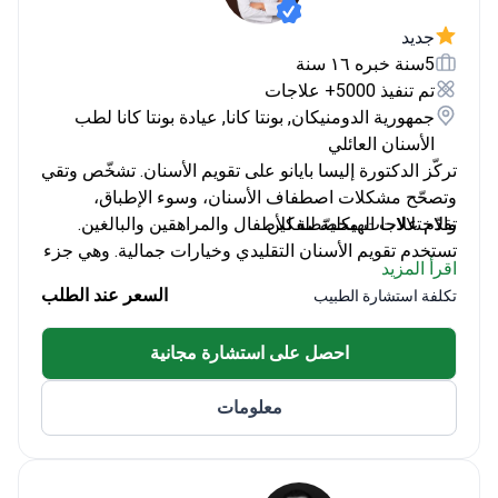
جديد
5سنة خبره ١٦ سنة
تم تنفيذ 5000+ علاجات
جمهورية الدومنيكان, بونتا كانا, عيادة بونتا كانا لطب
الأسنان العائلي
تركّز الدكتورة إليسا بايانو على تقويم الأسنان. تشخّص وتقي
وتصحّح مشكلات اصطفاف الأسنان، وسوء الإطباق،
والاختلالات الهيكلية للفكين.
تقدّم علاجات مخصّصة للأطفال والمراهقين والبالغين.
تستخدم تقويم الأسنان التقليدي وخيارات جمالية. وهي جزء
اقرأ المزيد
من الفريق متعدد التخصصات في بونتا كانا دينتست لطب
السعر عند الطلب
تكلفة استشارة الطبيب
الأسنان العائلي. أولويتها تحقيق نتائج وظيفية وجمالية.
احصل على استشارة مجانية
معلومات