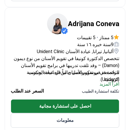
Adrijana Coneva
5 ممتاز
•
5 تقييمات
9سنة خبره ١٦ سنة
ألبانيا, تيرانا, عيادة الأسنان Unident Clinic
تتخصص الدكتورة كونيفا في تقويم الأسنان من نوع ديمون
(Damon) – وقد تلقت تدريبها في برامج تقويم الأسنان
الرائدة في موسكو وتعمل حالياً في عيادة يونيدنت
متخصصة في تقويم الأسنان من الجامعة الحكومية
(Unident).
الروسية
اقرأ المزيد
أكملت دورات متقدمة في تقنيات تقويم الأسنان الحديثة
السعر عند الطلب
تكلفة استشارة الطبيب
خبيرة في الغرسات الدقيقة والميكانيكا الحيوية
تتحدث لغات متعددة (المقدونية، الروسية، الإنجليزية،
احصل على استشارة مجانية
الألبانية)
معلومات