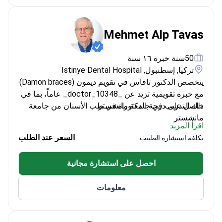
Mehmet Alp Tavas
50سنة خبره ١٦ سنة
تركيا, إسطنبول, Istinye Dental Hospital
يتخصص الدكتور تافاس في تقويم ديمون (Damon braces)
مع خبرة تقويمية تزيد عن _doctor_10348_ عاماً، بما في
ذلك التدريب في جامعة مانشستر.
حاصل على درجة الدكتوراه في طب الأسنان من جامعة
مانشستر
اقرأ المزيد
استشاري سابق في مركز كوين لطب الأسنان
السعر عند الطلب
تكلفة استشارة الطبيب
أبحاث منشورة حول تقنيات الربط التقويمي
عضو هيئة تدريس حالي في جامعة إستينيا
احصل على استشارة مجانية
معلومات