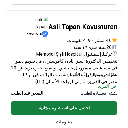
Asli Tapan Kavusturan
4.6 ممتاز
•
419 تقييمات
26سنة خبره ١٦ سنة
تركيا, إسطنبول, Memorial Şişli Hospital
تتخصص الدكتورة أسلي تابان كافوستران في تقويم ديمون
في مستشفى ميموريال شيشلي، وتتمتع بخبرة تزيد عن 20
عامًا في مجال طب الأسنان.
تمارس عملها في أحد المستشفيات الرائدة في تركيا
عضو في الفريق الدولي لزراعة الأسنان (ITI)
اقرأ المزيد
مشاركة نشطة في العديد من مؤتمرات وندوات طب
السعر عند الطلب
تكلفة استشارة الطبيب
الأسنان
تخرجت من كلية طب الأسنان بجامعة إيجه
احصل على استشارة مجانية
معلومات