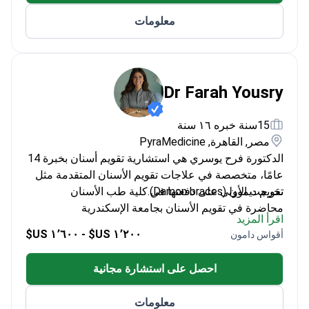
معلومات
Dr Farah Yousry
15سنة خبره ١٦ سنة
مصر, القاهرة, PyraMedicine
الدكتورة فرح يوسري هي استشارية تقويم أسنان بخبرة 14
عامًا، متخصصة في علاجات تقويم الأسنان المتقدمة مثل
تقويم ديمون (Damon braces).
تخرجت الأولى على دفعتها في كلية طب الأسنان
محاضرة في تقويم الأسنان بجامعة الإسكندرية
اقرأ المزيد
عضو في الجمعية المصرية لتقويم الأسنان
١٬٢٠٠ US$ - ١٬٦٠٠ US$
أقواس دامون
متخصصة في العلاج بالتقويم الشفاف (clear aligner
therapy) وحركة الأسنان المتسارعة
احصل على استشارة مجانية
نشرت العديد من الأوراق العلمية في المجلات الدولية
معلومات