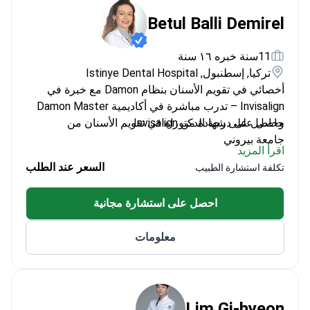
Betul Balli Demirel
11سنة خبره ١٦ سنة
تركيا, إسطنبول, Istinye Dental Hospital
أخصائي في تقويم الأسنان بنظام Damon مع خبرة في
Invisalign – تدرب مباشرة في أكاديمية Damon Master
وحاصل على شهادة من Invisalign.
حاصل على درجة الدكتوراه في تقويم الأسنان من
جامعة بيروني
اقرأ المزيد
عضو في الجمعية التركية لتقويم الأسنان
السعر عند الطلب
تكلفة استشارة الطبيب
نشر أبحاثاً حول الأجهزة الوظيفية الثابتة لحالات الفئة
الثانية
احصل على استشارة مجانية
خبير في علاجات Myobrace للمرضى الصغار
معلومات
Lim Gi-hyeon