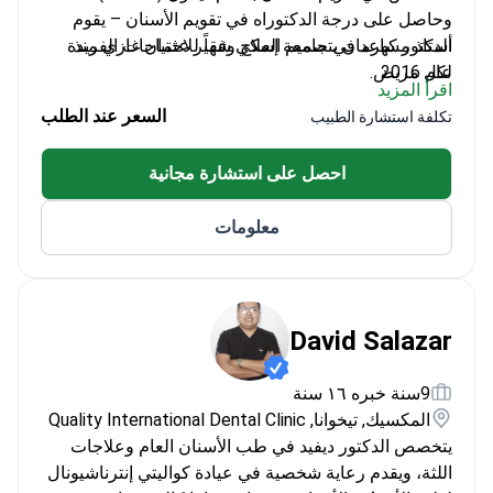
وحاصل على درجة الدكتوراه في تقويم الأسنان – يقوم
أستاذ مساعد في جامعة إسكي شهير عثمان غازي منذ
الدكتور كهرمان بتصميم العلاج وفقاً للاحتياجات الفريدة
عام 2016
لكل مريض.
اقرأ المزيد
مدرب على تقنيات متقدمة مثل الإدخال المعتمد على
السعر عند الطلب
تكلفة استشارة الطبيب
البراغي الدقيقة (miniscrew)
أسس عيادات DentMax لتقديم رعاية شخصية
احصل على استشارة مجانية
يركز على التعليم المستمر والتطوير المهني
معلومات
David Salazar
9سنة خبره ١٦ سنة
المكسيك, تيخوانا, Quality International Dental Clinic
يتخصص الدكتور ديفيد في طب الأسنان العام وعلاجات
اللثة، ويقدم رعاية شخصية في عيادة كواليتي إنترناشيونال