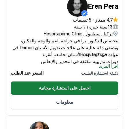
Eren Pera
4.7 ممتاز
•
5 تقييمات
13سنة خبره ١٦ سنة
تركيا, إسطنبول, Hospitaprime Clinic
يتخصص الدكتور بيرا في جراحة الفم والوجه والفكين،
ويضفي دقة عالية على علاجات تقويم الأسنان Damon في
عيادة Hospitaprime.
تدرب في كلية طب الأسنان بجامعة أنقرة
دورات تدريبية مكثفة في التخدير والإنعاش
اقرأ المزيد
جراح فم ووجه وفكين سابق في مستشفى Koru
السعر عند الطلب
تكلفة استشارة الطبيب
مؤسس عيادة Hospitaprime، وهي عيادة أسنان
متطورة
احصل على استشارة مجانية
معلومات