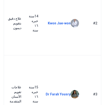
14سنة
علاج دقيق
خبره
#2
Kwon Jae-won
بتقويم
١٦
ديمون
سنة
15سنة
علاجات
خبره
تقويم
Dr Farah Yousry
#3
١٦
الأسنان
سنة
المتقدمة