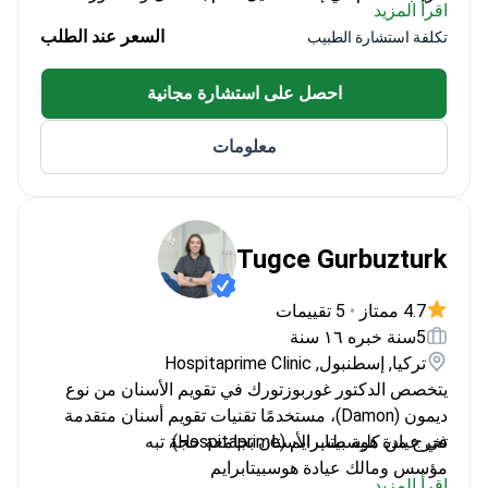
اقرأ المزيد
الخزفية (فينير)
السعر عند الطلب
تكلفة استشارة الطبيب
أكملت الدورة الأساسية لزراعة الأسنان من أكاديمية
Dentium
احصل على استشارة مجانية
شاركت في ندوات حول علاجات بقع الأسنان البيضاء
_doctor_8485_ سنوات من الخبرة المهنية في طب
معلومات
الأسنان
Tugce Gurbuzturk
4.7 ممتاز
•
5 تقييمات
5سنة خبره ١٦ سنة
تركيا, إسطنبول, Hospitaprime Clinic
يتخصص الدكتور غوربوزتورك في تقويم الأسنان من نوع
ديمون (Damon)، مستخدمًا تقنيات تقويم أسنان متقدمة
في عيادة هوسبيتابرايم (Hospitaprime).
تخرج من كلية طب الأسنان بجامعة حجة تبه
مؤسس ومالك عيادة هوسبيتابرايم
اقرأ المزيد