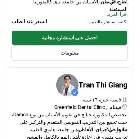
لطب الأسنان.
تخرج في طب الأسنان من جامعة باها كاليفورنيا
المستقلة
اقرأ المزيد
تدرب كجراح فم عام
السعر عند الطلب
تكلفة استشارة الطبيب
أكمل دورات في جراحة اللثة التجديدية
تلقى تدريباً في جراحة اللثة لعلاجات زراعة الأسنان
احصل على استشارة مجانية
معلومات
Tran Thi Giang
5سنة خبره ١٦ سنة
فيتنام, , Greenfield Dental Clinic
تتخصص الدكتورة جيانج في تقويم الأسنان من نوع Damon،
حيث تجمع بين التدريب التقويمي المتقدم والتركيز على
علاجات الأسنان المعاصرة.
دكتور في جراحة الأسنان من جامعة هانوي الطبية
تدريب متقدم في إعادة تأهيل الفم بالكامل والقشور