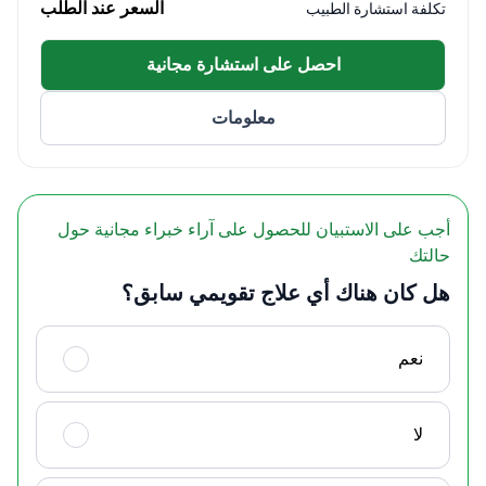
السعر عند الطلب
تكلفة استشارة الطبيب
لطب الأسنان
أخصائي معتمد في زراعة الأسنان من قبل وزارة الصحة
احصل على استشارة مجانية
والرعاية الاجتماعية
عضو نشط في العديد من جمعيات طب الأسنان الكورية
معلومات
بما في ذلك الأكاديمية الكورية لأمراض اللثة
أجب على الاستبيان للحصول على آراء خبراء مجانية حول
حالتك
هل كان هناك أي علاج تقويمي سابق؟
نعم
لا