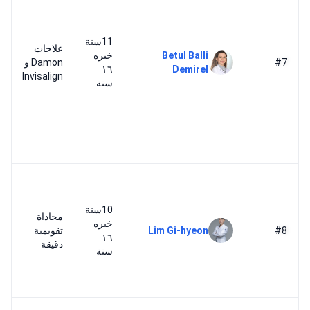
11سنة
علاجات
Betul Balli
خبره
#7
Damon و
١٦
Demirel
Invisalign
سنة
10سنة
محاذاة
خبره
#8
Lim Gi-hyeon
تقويمية
١٦
دقيقة
سنة