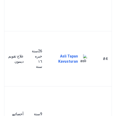
26سنة
Asli Tapan
خبره
علاج تقويم
#4
Kavusturan
١٦
ديمون
سنة
9سنة
أخصائيو