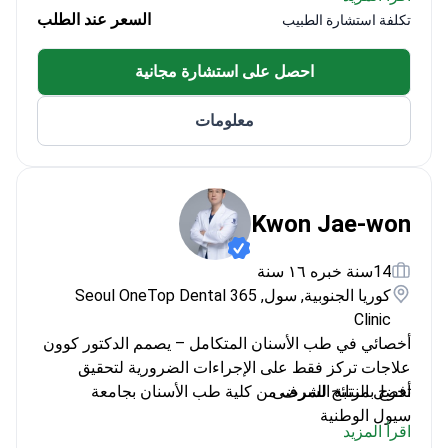
وقابلية التنبؤ، ويواكب المستجدات بحضور مؤتمرات
السعر عند الطلب
تكلفة استشارة الطبيب
ودورات متقدمة في إيطاليا وألمانيا.
احصل على استشارة مجانية
معلومات
Kwon Jae-won
14سنة خبره ١٦ سنة
كوريا الجنوبية, سول, 365 Seoul OneTop Dental
Clinic
أخصائي في طب الأسنان المتكامل – يصمم الدكتور كوون
علاجات تركز فقط على الإجراءات الضرورية لتحقيق
أفضل النتائج للمرضى.
تخرج بمرتبة الشرف من كلية طب الأسنان بجامعة
سيول الوطنية
اقرأ المزيد
أكمل فترة الإقامة في مستشفى جامعة سيول الوطنية