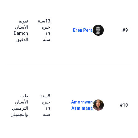
13سنة
تقويم
خبره
الأسنان
Eren Pera
#9
Damon
١٦
سنة
الدقيق
8سنة
طب
Amornwan
خبره
الأسنان
#10
Asmimana
١٦
الترميمي
سنة
والتجميلي