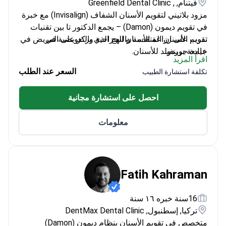
فيتنام, , Greenfield Dental Clinic
مزود بلاتيني لتقويم الأسنان الشفاف (Invisalign) مع خبرة
في تقويم ديمون (Damon) – يجمع الدكتور تا بين تقنيات
تدرب على زراعة الأسنان الجراحية والتعويضية في
تقويم الأسنان المتقدمة والنهج الذي يركز على المريض في
جامعة بوردو
عيادة جرينفيلد للأسنان.
اقرأ المزيد
متخصص في كل من تقويم الأسنان وأنظمة التقويم
السعر عند الطلب
تكلفة استشارة الطبيب
الشفاف
يوفر بيئة مريحة للمرضى الذين يشعرون بالتوتر
احصل على استشارة مجانية
متواصل بارع يشرح خطط العلاج بوضوح
معلومات
Fatih Kahraman
16سنة خبره ١٦ سنة
تركيا, إسطنبول, DentMax Dental Clinic
متخصص في تقويم الأسنان بنظام ديمون (Damon)