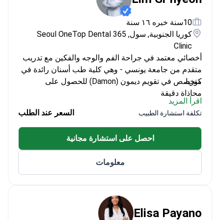
10سنة خبره ١٦ سنة
كوريا الجنوبية, سول, 365 Seoul OneTop Dental
Clinic
أخصائي معتمد في جراحة الفم والوجه والفكين مع تدريب
متقدم من جامعة يونسي - وهي كلية طب أسنان رائدة في
كوريا.
متخصص في تقويم ديمون (Damon) للحصول على
محاذاة دقيقة
اقرأ المزيد
ممارس سريري زائر في مستشفى تابع لكلية الطب
السعر عند الطلب
تكلفة استشارة الطبيب
بجامعة هارفارد
عضو الجمعية الكورية لجراحي الفم والوجه والفكين
احصل على استشارة مجانية
يركز على راحة المريض والرعاية الشخصية
معلومات
Elisa Payano