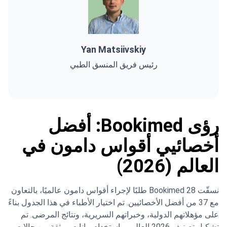
Yan Matsiivskiy
رئيس فريق المنسق الطبي
رؤى Bookimed: أفضل
أخصائيي أقواس دامون في
العالم (2026)
نسقّت Bookimed 28 طلبًا لإجراء أقواس دامون عالميًا، بالتعاون
مع 37 من أفضل الأخصائيين. تم اختيار الأطباء في هذا الجدول بناءً
على مؤهلاتهم الدولية، وخبراتهم السريرية، ونتائج المرضى. تم
تشكيل تصنيف 2026 العالمي باستخدام بيانات موثقة من حالات