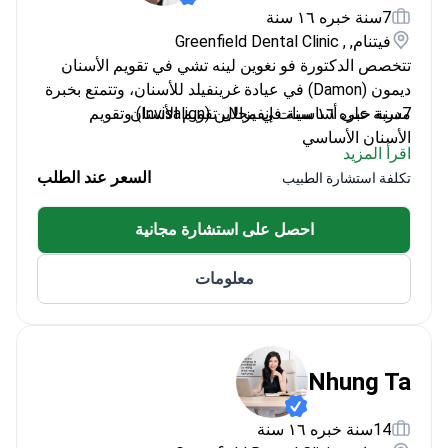
7سنة خبره ١٦ سنة
فيتنام, , Greenfield Dental Clinic
تتخصص الدكتورة فو نغوين لينه تشي في تقويم الأسنان
ديمون (Damon) في عيادة غرينفيلد للأسنان، وتتمتع بخبرة
7سنة خبره ١٦ سنة في مجال تقويم الأسنان.
مدربة على أساسيات إنفيزالاين (Invisalign) وتقويم
الأسنان الأساسي
اقرأ المزيد
ماهرة في تقنيات ترميم الأسنان طفيفة التوغل
السعر عند الطلب
تكلفة استشارة الطبيب
تخرجت من برنامج طب الأسنان بجامعة هانوي الطبية
احصل على استشارة مجانية
معلومات
Nhung Ta
14سنة خبره ١٦ سنة