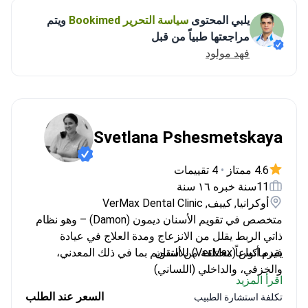
يلبي المحتوى
سياسة التحرير Bookimed
ويتم
مراجعتها طبياً من قبل
فهد مولود
Svetlana Pshesmetskaya
4.6 ممتاز
•
4 تقييمات
11سنة خبره ١٦ سنة
أوكرانيا, كييف, VerMax Dental Clinic
متخصص في تقويم الأسنان ديمون (Damon) – وهو نظام
ذاتي الربط يقلل من الانزعاج ومدة العلاج في عيادة
فيرماكس (VerMax) للأسنان.
يقدم أنواعاً مختلفة من التقويم بما في ذلك المعدني،
والخزفي، والداخلي (اللساني)
اقرأ المزيد
يوفر تقويم الأسنان للبالغين والمراهقين والأطفال
السعر عند الطلب
تكلفة استشارة الطبيب
خبير في علاج العضة المفتوحة باستخدام حلول تقويم