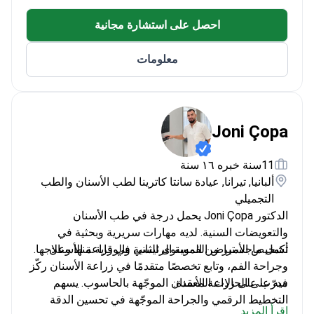
الأسنان
احصل على استشارة مجانية
يضع خطط علاج مخصصة لكل مريض
معلومات
Joni Çopa
11سنة خبره ١٦ سنة
ألبانيا, تيرانا, عيادة سانتا كاترينا لطب الأسنان والطب
التجميلي
الدكتور Joni Çopa يحمل درجة في طب الأسنان
والتعويضات السنية. لديه مهارات سريرية وبحثية في
أكمل ماجستير من المستوى الثاني في زراعة الأسنان
تشخيص الأمراض الفموية الرئيسية والوقاية منها وعلاجها.
وجراحة الفم، وتابع تخصصًا متقدمًا في زراعة الأسنان ركّز
فيه على الحالات المعقدة.
مدرّب على زراعة الأسنان الموجّهة بالحاسوب. يسهم
التخطيط الرقمي والجراحة الموجّهة في تحسين الدقة
اقرأ المزيد