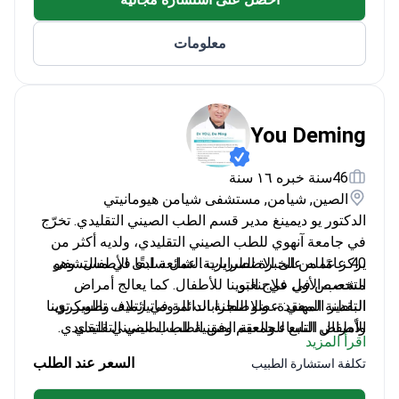
معلومات
You Deming
46سنة خبره ١٦ سنة
الصين, شيامن, مستشفى شيامن هيومانيتي
الدكتور يو ديمينغ مدير قسم الطب الصيني التقليدي. تخرّج
في جامعة آنهوي للطب الصيني التقليدي، ولديه أكثر من
يركز عمله على الاضطرابات الشائعة لدى الأطفال، وهو
40 عامًا من الخبرة السريرية. عمل سابقًا في مستشفى
الشعب الأول في بنغبو.
متخصص في علاج التوينا للأطفال. كما يعالج أمراض
الباطنة المعقدة، والاضطرابات الروماتيزمية، والسكري،
التقدير المهني: عضو اللجنة الدائمة في ائتلاف تطوير توينا
وأمراض النساء والعقم وفق الطب الصيني التقليدي.
الأطفال التابع للجمعية الصينية للطب الصيني التقليدي.
اقرأ المزيد
السعر عند الطلب
تكلفة استشارة الطبيب