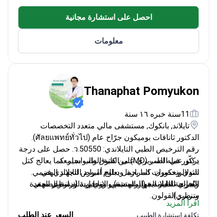
احصل على استشارة مجانية
معلومات
Thanaphat Pomyukon
11سنة خبره ١٦ سنة
تايلاند, بانكوك, مستشفى مالي متعدد التخصصات
الدكتور ثانافات بوميكون جرّاح عام (ศัลยแพทย์ทั่วไป).
رقم الترخيص الطبي التايلاندي: ว.50550. حصل على درجة
دكتور في الطب (MD) من كلية الطب بجامعة
يركّز عمله السريري على الفتوق والبواسير. كما يعالج كتل
شولالونغكورن. كما يحمل دبلوم البورد التايلاندي في
الثدي وحصوات المرارة. ويعالج أمراض الجهاز الهضمي.
الجراحة العامة من مستشفى روي إت، وزارة الصحة.
اللغات: التايلاندية (الرئيسية) والإنجليزية (مستوى مهني
ويُجري تنظير الجهاز الهضمي، بما في ذلك تنظير المعدة
سريري).
وتنظير القولون.
اقرأ المزيد
السعر عند الطلب
تكلفة استشارة الطبيب