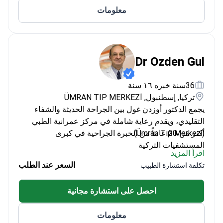
معلومات
Dr Ozden Gul
36سنة خبره ١٦ سنة
تركيا, إسطنبول, ÜMRAN TIP MERKEZİ
يجمع الدكتور أوزدن غول بين الجراحة الحديثة والشفاء
التقليدي، ويقدم رعاية شاملة في مركز عمرانية الطبي
(Ümran Tıp Merkezi).
أكثر من 20 عاماً من الخبرة الجراحية في كبرى
المستشفيات التركية
اقرأ المزيد
خبير في التقنيات طفيفة التوغل لتعافي أسرع
السعر عند الطلب
تكلفة استشارة الطبيب
متخصص في جراحة الجهاز الهضمي والغدد الصماء
والثدي
احصل على استشارة مجانية
يتقن اللغة الإنجليزية لاستشارات المرضى الدوليين
معلومات