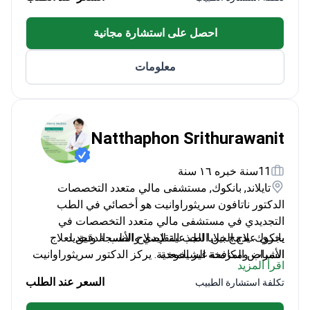
احصل على استشارة مجانية
معلومات
Natthaphon Srithurawanit
11سنة خبره ١٦ سنة
تايلاند, بانكوك, مستشفى مالي متعدد التخصصات
الدكتور ناتافون سريثوراوانيت هو أخصائي في الطب
التجديدي في مستشفى مالي متعدد التخصصات في
يجري علاج الخلايا الجذعية لإصلاح الأنسجة وتجديد
بانكوك. يدمج بين الطب التقليدي والطب الدقيق لعلاج
الشباب ومكافحة الشيخوخة.
الأمراض المزمنة غير المعدية. يركز الدكتور سريثوراوانيت
اقرأ المزيد
على تقليل أوقات الشفاء من خلال تقنيات ترميمية في
يجري إجراءات تجميلية بما في ذلك علاج البلازما الغنية
السعر عند الطلب
تكلفة استشارة الطبيب
بالصفائح الدموية (PRP)، والبوتوكس، وعلاجات الليزر.
منشأة معتمدة من GHA.
يوفر فحوصات طبية دقيقة بما في ذلك الفحوصات