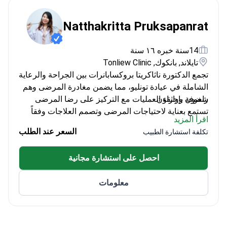
Natthakritta Pruksapanrat
14سنة خبره ١٦ سنة
تايلاند, بانكوك, Tonliew Clinic
تجمع الدكتورة ناثاكريتا بروكسابانرات بين الجراحة والرعاية
الشاملة في عيادة تونليو، مما يضمن مغادرة المرضى وهم
راضون وواثقون.
شغوفة بإجراء العمليات مع التركيز على رضا المرضى
تستمع بعناية لاحتياجات المرضى وتصمم العلاجات وفقاً
اقرأ المزيد
لذلك
السعر عند الطلب
تكلفة استشارة الطبيب
ملتزمة بالمعاملة العادلة وتحقيق أفضل النتائج
احصل على استشارة مجانية
معلومات