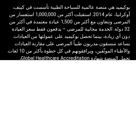
بوكيميد هي منصة عالمية للسياحة الطبية تأسست في كييف،
أوكرانيا، عام 2014. استقبلت أكثر من 1,000,000 استفسار من
المرضى وتتعاون مع أكثر من 1,500 عيادة معتمدة في أكثر من
32 دولة. الخدمة مجانية للمرضى – يدفعون فقط سعر العيادة
دون أي زيادة، بينما تحصل بوكيميد على عمولتها من العيادات.
يساعد منسقون مدربون طبياً المرضى على مقارنة العيادات
والأطباء الموثّقين، ويرافقونهم في كل خطوة بأكثر من 10 لغات.
تحمل المنصة شهادة Global Healthcare Accreditation،
وكانت معتمدة سابقاً من Temos (2024–2025). تقييمها 4.6
على Trustpilot و4.4 على Google Reviews.
المعلومات المقدمة على الموقع ليست دليلاً
للعمل ولا ينبغي تفسيرها على أنها نصيحة طبية أو
توصية علاجية ولا تحل محل زيارة الطبيب.
© 2014-2026 Bookimed. جميع الحقوق محفوظة. سجل