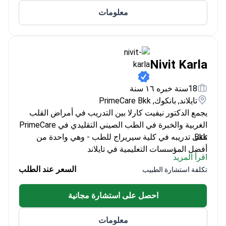
الأعصاب.
شيامن. نائبة رئيس لجنة مرض باركنسون واضطرابات
معلومات
الحركة بجمعية أطباء شيامن. عضوة دائمة في لجنة التعديل
العصبي بجمعية أطباء شيامن. حائزة لقب أجمل طبيبة في
مدينة شيامن (2024).
Nivit Karla
18سنة خبره ١٦ سنة
تايلاند, بانكوك, PrimeCare Bkk
يجمع الدكتور نيفيت كارلا بين التدريب في أمراض القلب
الغربية والخبرة في الطب الصيني التقليدي في PrimeCare
Bkk.
تلقى تدريبه في كلية سيريراج للطب - وهي واحدة من
أفضل المؤسسات التعليمية في تايلاند
اقرأ المزيد
متخصص في دمج الوخز بالإبر مع رعاية القلب والأوعية
السعر عند الطلب
تكلفة استشارة الطبيب
الدموية
يتقن اللغتين الإنجليزية والتايلاندية لضمان تواصل واضح
احصل على استشارة مجانية
مع المرضى
معلومات