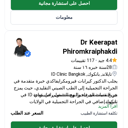
احصل على استشارة مجانية
الصحية الأساسية والمميزة.
يعمل في مستشفى معتمد من AACI يخدم 50,000
معلومات
مريض دولي سنوياً.
Dr Keerapat
Phiromkraiphakdi
4.4 جيد
•
117 تقييمات
28سنة خبره ١٦ سنة
تايلاند, بانكوك, ID Clinic Bangkok
يجلب الدكتور كيرابات فيرومكرايفاكدي خبرة متقدمة في
الجراحة التجميلية إلى الطب الصيني التقليدي، حيث يمزج
خريج مستشفى فاجيرا ومستشفى راماتيبودي
بين التقنيات الغربية والنهج الشمولي في عيادة ID في
بانكوك.
تدريب إضافي في الجراحة التجميلية في الولايات
اقرأ المزيد
المتحدة
السعر عند الطلب
تكلفة استشارة الطبيب
أستاذ طبي في جامعة سريناخارينويروت
عضو في الجمعية التايلاندية لجراحي التجميل
احصل على استشارة مجانية