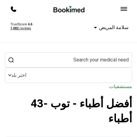
العودة إلى الصفحة الرئيسية
اتصل ب
سلامة المريض
اختر بلد
مستشفيات
أفضل أطباء - توب -43
العلاج في الخارج
الطب الصيني التقليدي
أطباء