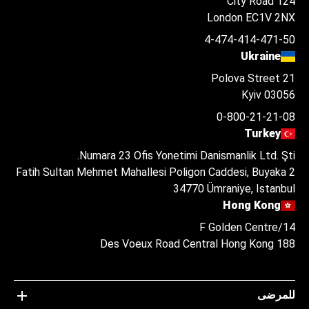
124 City Road
London EC1V 2NX
4-474-414-471-50
Ukraine
Polova Street 21
Kyiv 03056
0-800-21-21-08
Turkey
Numara 23 Ofis Yonetimi Danismanlik Ltd. Şti.
Fatih Sultan Mehmet Mahallesi Poligon Caddesi, Buyaka 2
34770 Ümraniye, Istanbul
Hong Kong
14/F Golden Centre
188 Des Voeux Road Central Hong Kong
للمرضى