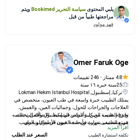
يلبي المحتوى
سياسة التحرير Bookimed
ويتم
مراجعتها طبياً من قبل
فهد مولود
Omer Faruk Oge
4.8 ممتاز
•
246 تقييمات
25سنة خبره ١٦ سنة
تركيا, إسطنبول, Lokman Hekim Istanbul Hospital
يمتلك الطبيب خبرة واسعة في طب العيون، متخصص في
العلاجات والجراحات للحول، وجماليات العين، والغمش،
وإعتام عدسة العين، وأمراض الشبكية. بالإضافة إلى ذلك،
تخرج الطبيب من كلية الطب في إسطنبول وأكمل تخصصه
يتمتع الطبيب بمهارة في صحة عيون الأطفال ويجري
في مستشفى تدريب وأبحاث العيون في بيوغلو. الطبيب
اقرأ المزيد
فحوصات شاملة للعين.<\/p>
عضو في الجمعية الطبية التركية، وجمعية طب العيون
السعر عند الطلب
تكلفة استشارة الطبيب
التركية، والجمعية الأوروبية لجراحي الساد والانكسار.<\/p>